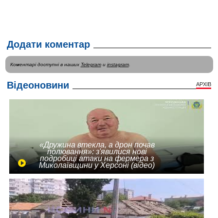
Додати коментар
Коментарі доступні в наших
Telegram
и
instagram
.
Відеоновини
АРХІВ
«Дружина втекла, а дрон почав
полювання»: з'явилися нові
подробиці атаки на фермера з
Миколаївщини у Херсоні (відео)