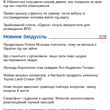
В Узбекистані скасували штраф дівчині, яку покарали за крик
під час спроби зґвалтування
Привіз гранату з фронту як сувенір: після вибуху із
постраждалими чоловіка взяли під варту
Зруйнований готель «Одеса» хочуть використати для
розміщення ВПО
Новини Звідусіль
АРХІВ
Продюсерка Олена Мозгова пояснила, чому не виїхала з
України під час війни
Що станеться з організмом, якщо пити пиво щодня:
застереження лікаря
Легенда Барселони став гравцем Лос-Анджелес Гелаксі
Майже мільйон кілометрів: в Австралії продають унікальну
Toyota Land Cruiser 200
Нова теорія квантової гравітації пов'язує ентропію, темну
енергію й життя
Смартфон і годинник в одному: Motorola запатентувала
революційний гнучкий пристрій
Солідарність та підтримка: Чикаго офіційно проголосило