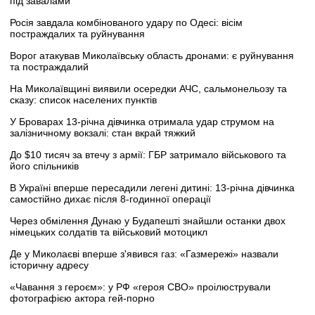
під завалами
Росія завдала комбінованого удару по Одесі: вісім
постраждалих та руйнування
Ворог атакував Миколаївську область дронами: є руйнування
та постраждалий
На Миколаївщині виявили осередки АЧС, сальмонельозу та
сказу: список населених пунктів
У Броварах 13-річна дівчинка отримала удар струмом на
залізничному вокзалі: стан вкрай тяжкий
До $10 тисяч за втечу з армії: ГБР затримало військового та
його спільників
В Україні вперше пересадили легені дитині: 13-річна дівчинка
самостійно дихає після 8-годинної операції
Через обмілення Дунаю у Будапешті знайшли останки двох
німецьких солдатів та військовий мотоцикл
Де у Миколаєві вперше з'явився газ: «Газмережі» назвали
історичну адресу
«Чавання з героєм»: у РФ «героя СВО» проілюстрували
фотографією актора гей-порно