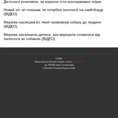
Дієтологи розповіли, чи корисно їсти консервовані огірки
Новий хіт: кіт показав, як потрібно кататися на скейтборді
(ВІДЕО)
Мережа насмішив кіт, який приревнув собаку до людини
(ВІДЕО)
Мережа насмішила дитина, яка вирішила сховатися від
пилососа за собакою (ВІДЕО)
© 2026.
Миколаївська обласна інтернет-газета
«Новини N»
це: 705,550 новин, 0 коментарів
и 19 років 5 місяців 26 днів онлайн.