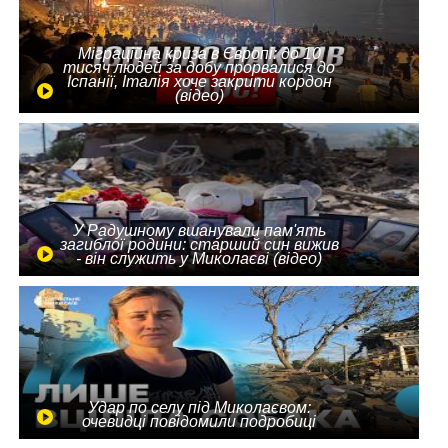
Міграційна криза в Європі: до 10
тисяч людей за добу прорвалися до
Іспанії, Італія хоче закрити кордон
(відео)
У Радушному вшанували пам'ять
загиблої родини: старший син вижив
- він служить у Миколаєві (відео)
Удар по селу під Миколаєвом:
очевидці повідомили подробиці