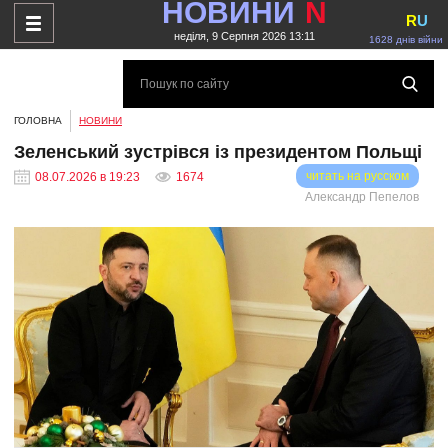
НОВИНИ
N
R
U
неділя, 9 Серпня 2026 13:11
1628 днів війни
ГОЛОВНА
НОВИНИ
Зеленський зустрівся із президентом Польщі
читать на русском
08.07.2026 в 19:23
1674
Александр Пепелов