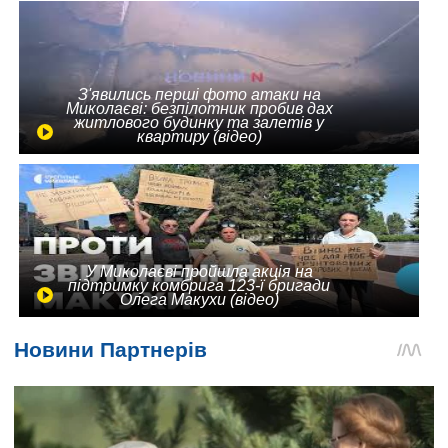
З'явились перші фото атаки на
Миколаєві: безпілотник пробив дах
житлового будинку та залетів у
квартиру (відео)
У Миколаєві пройшла акція на
підтримку комбрига 123-ї бригади
Олега Макухи (відео)