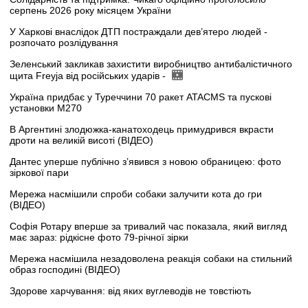
серпень 2026 року місяцем України
У Харкові внаслідок ДТП постраждали дев’ятеро людей -
розпочато розлідування
Зеленський закликав захистити виробництво антибалістичного
щита Freyja від російських ударів -
Україна придбає у Туреччини 70 ракет ATACMS та пускові
установки M270
В Аргентині злодюжка-канатоходець примудрився вкрасти
дроти на великій висоті (ВІДЕО)
Дантес уперше публічно з’явився з новою обраницею: фото
зіркової пари
Мережа насмішили спроби собаки залучити кота до гри
(ВІДЕО)
Софія Ротару вперше за тривалий час показала, який вигляд
має зараз: рідкісне фото 79-річної зірки
Мережа насмішила незадоволена реакція собаки на стильний
образ господині (ВІДЕО)
Здорове харчування: від яких вуглеводів не товстіють