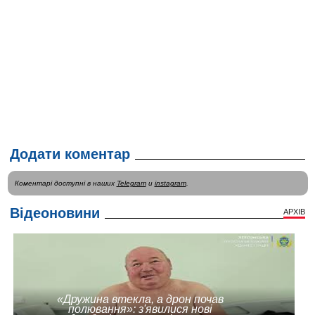
Додати коментар
Коментарі доступні в наших
Telegram
и
instagram
.
Відеоновини
АРХІВ
«Дружина втекла, а дрон почав
полювання»: з'явилися нові