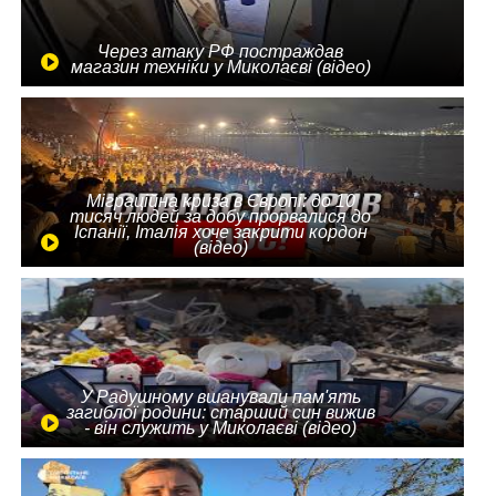
Через атаку РФ постраждав
магазин техніки у Миколаєві (відео)
Міграційна криза в Європі: до 10
тисяч людей за добу прорвалися до
Іспанії, Італія хоче закрити кордон
(відео)
У Радушному вшанували пам'ять
загиблої родини: старший син вижив
- він служить у Миколаєві (відео)