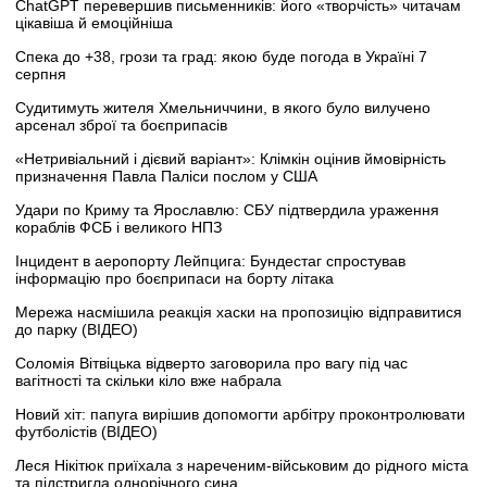
ChatGPT перевершив письменників: його «творчість» читачам
цікавіша й емоційніша
Спека до +38, грози та град: якою буде погода в Україні 7
серпня
Судитимуть жителя Хмельниччини, в якого було вилучено
арсенал зброї та боєприпасів
«Нетривіальний і дієвий варіант»: Клімкін оцінив ймовірність
призначення Павла Паліси послом у США
Удари по Криму та Ярославлю: СБУ підтвердила ураження
кораблів ФСБ і великого НПЗ
Інцидент в аеропорту Лейпцига: Бундестаг спростував
інформацію про боєприпаси на борту літака
Мережа насмішила реакція хаски на пропозицію відправитися
до парку (ВІДЕО)
Соломія Вітвіцька відверто заговорила про вагу під час
вагітності та скільки кіло вже набрала
Новий хіт: папуга вирішив допомогти арбітру проконтролювати
футболістів (ВІДЕО)
Леся Нікітюк приїхала з нареченим-військовим до рідного міста
та підстригла однорічного сина