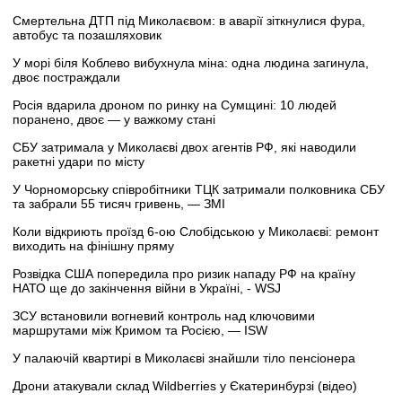
Смертельна ДТП під Миколаєвом: в аварії зіткнулися фура,
автобус та позашляховик
У морі біля Коблево вибухнула міна: одна людина загинула,
двоє постраждали
Росія вдарила дроном по ринку на Сумщині: 10 людей
поранено, двоє — у важкому стані
СБУ затримала у Миколаєві двох агентів РФ, які наводили
ракетні удари по місту
У Чорноморську співробітники ТЦК затримали полковника СБУ
та забрали 55 тисяч гривень, — ЗМІ
Коли відкриють проїзд 6-ою Слобідською у Миколаєві: ремонт
виходить на фінішну пряму
Розвідка США попередила про ризик нападу РФ на країну
НАТО ще до закінчення війни в Україні, - WSJ
ЗСУ встановили вогневий контроль над ключовими
маршрутами між Кримом та Росією, — ISW
У палаючій квартирі в Миколаєві знайшли тіло пенсіонера
Дрони атакували склад Wildberries у Єкатеринбурзі (відео)