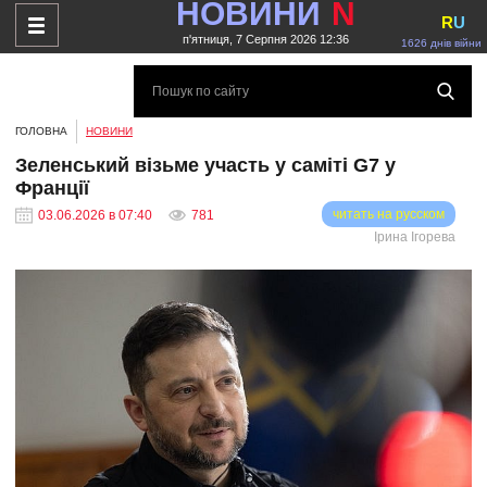
НОВИНИ
N
R
U
п'ятниця, 7 Серпня 2026 12:36
1626 днів війни
ГОЛОВНА
НОВИНИ
Зеленський візьме участь у саміті G7 у
Франції
читать на русском
03.06.2026 в 07:40
781
Ірина Ігорева