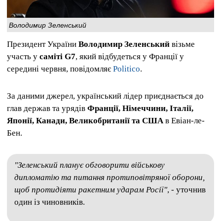
Володимир Зеленський
Президент України
Володимир Зеленський
візьме
участь у
саміті G7
, який відбудеться у Франції у
середині червня, повідомляє
Politico
.
За даними джерел, український лідер приєднається до
глав держав та урядів
Франції, Німеччини, Італії,
Японії, Канади, Великобританії та США
в Евіан-ле-
Бен.
"Зеленський планує обговорити військову
дипломатію та питання протиповітряної оборони,
щоб протидіяти ракетним ударам Росії"
, - уточнив
один із чиновників.