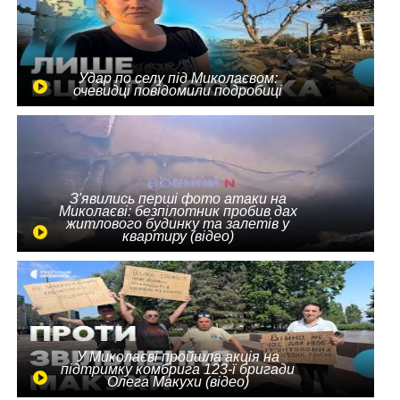
Удар по селу під Миколаєвом:
очевидці повідомили подробиці
З'явились перші фото атаки на
Миколаєві: безпілотник пробив дах
житлового будинку та залетів у
квартиру (відео)
У Миколаєві пройшла акція на
підтримку комбрига 123-ї бригади
Олега Макухи (відео)