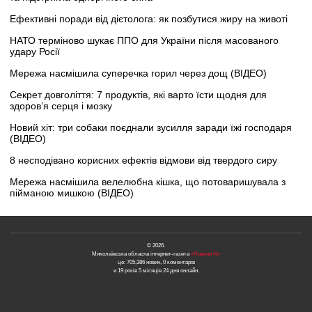
Ефективні поради від дієтолога: як позбутися жиру на животі
НАТО терміново шукає ППО для України після масованого
удару Росії
Мережа насмішила суперечка горил через дощ (ВІДЕО)
Секрет довголіття: 7 продуктів, які варто їсти щодня для
здоров’я серця і мозку
Новий хіт: три собаки поєднали зусилля заради їжі господаря
(ВІДЕО)
8 несподівано корисних ефектів відмови від твердого сиру
Мережа насмішила велелюбна кішка, що потоваришувала з
пійманою мишкою (ВІДЕО)
© 2026.
Миколаївська обласна інтернет-газета
«Новини N»
це: 705,386 новин, 0 коментарів
и 19 років 5 місяців 24 дня онлайн.