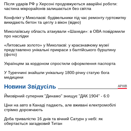
Після ударів РФ у Херсоні продовжуються аварійні роботи:
частина мікрорайонів залишається без світла
Конфлікт у Миколаєві: будівельники під час ремонту гуртожитку
викидають бетон та цеглу з вікон (відео)
Миколаївську область атакували «Шахеди»: в ОВА повідомили
про наслідки
«Литовське золото» у Миколаєві: у краєзнавчому музеї
представлено унікальні прикраси з балтійського бурштину
(фото)
Українцям за кордоном спростили оформлення паспорта
У Туреччині знайшли унікальну 1800-річну статую бога
медицини
Новини Звідусіль
АРХІВ
Ймовірний суперник "Динамо" знищує "ДАК 1904" - 6:0
Ціни на авто в Канаді падають, але вживані електромобілі
стрімко дорожчають
Доба тривалістю 16 днів та вічний Сатурн у небі: як
обертається загадковий Титан