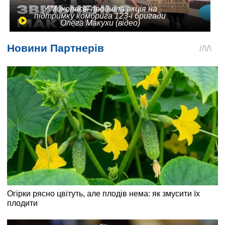
У Миколаєві пройшла акція на
підтримку комбрига 123-ї бригади
Олега Макухи (відео)