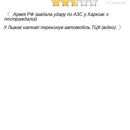
13 голосов
Армія РФ завдала удару по АЗС у Харкові: є
постраждалий
У Львові натовп перекинув автомобіль ТЦК (відео)