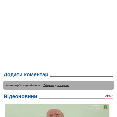
Додати коментар
Коментарі доступні в наших
Telegram
и
instagram
.
Відеоновини
АРХІВ