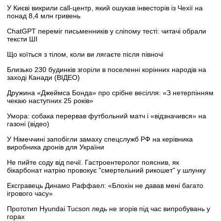
У Києві викрили call-центр, який ошукав інвесторів із Чехії на
понад 8,4 млн гривень
ChatGPT переміг письменників у сліпому тесті: читачі обрали
тексти ШІ
Що коїться з тілом, коли ви лягаєте після півночі
Близько 230 будинків згоріли в поселенні корінних народів на
заході Канади (ВІДЕО)
Дружина «Джеймса Бонда» про срібне весілля: «З нетерпінням
чекаю наступних 25 років»
Умора: собака перервав футбольний матч і «відзначився» на
газоні (відео)
У Німеччині запобігли замаху спецслужб РФ на керівника
виробника дронів для України
Не пийте соду від печії. Гастроентеролог пояснив, як
бікарбонат натрію провокує "смертельний рикошет" у шлунку
Ексгравець Динамо Раффаел: «Блохін не давав мені багато
ігрового часу»
Прототип Hyundai Tucson ледь не згорів під час випробувань у
горах