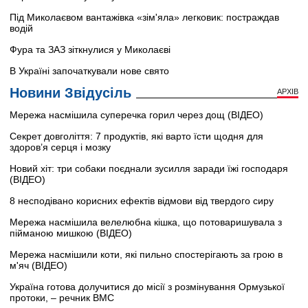
Під Миколаєвом вантажівка «зім'яла» легковик: постраждав
водій
Фура та ЗАЗ зіткнулися у Миколаєві
В Україні започаткували нове свято
Новини Звідусіль
АРХІВ
Мережа насмішила суперечка горил через дощ (ВІДЕО)
Секрет довголіття: 7 продуктів, які варто їсти щодня для
здоров’я серця і мозку
Новий хіт: три собаки поєднали зусилля заради їжі господаря
(ВІДЕО)
8 несподівано корисних ефектів відмови від твердого сиру
Мережа насмішила велелюбна кішка, що потоваришувала з
пійманою мишкою (ВІДЕО)
Мережа насмішили коти, які пильно спостерігають за грою в
м'яч (ВІДЕО)
Україна готова долучитися до місії з розмінування Ормузької
протоки, – речник ВМС