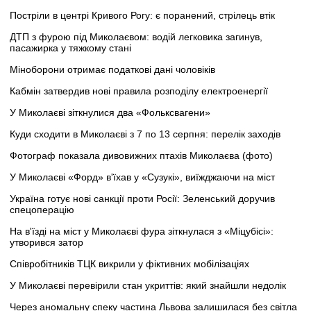
Постріли в центрі Кривого Рогу: є поранений, стрілець втік
ДТП з фурою під Миколаєвом: водій легковика загинув,
пасажирка у тяжкому стані
Міноборони отримає податкові дані чоловіків
Кабмін затвердив нові правила розподілу електроенергії
У Миколаєві зіткнулися два «Фольксвагени»
Куди сходити в Миколаєві з 7 по 13 серпня: перелік заходів
Фотограф показала дивовижних птахів Миколаєва (фото)
У Миколаєві «Форд» в'їхав у «Сузукі», виїжджаючи на міст
Україна готує нові санкції проти Росії: Зеленський доручив
спецоперацію
На в'їзді на міст у Миколаєві фура зіткнулася з «Міцубісі»:
утворився затор
Співробітників ТЦК викрили у фіктивних мобілізаціях
У Миколаєві перевірили стан укриттів: який знайшли недолік
Через аномальну спеку частина Львова залишилася без світла