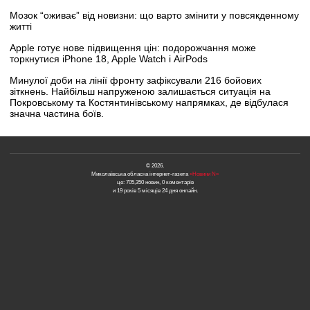
Мозок “оживає” від новизни: що варто змінити у повсякденному
житті
Apple готує нове підвищення цін: подорожчання може
торкнутися iPhone 18, Apple Watch і AirPods
Минулої доби на лінії фронту зафіксували 216 бойових
зіткнень. Найбільш напруженою залишається ситуація на
Покровському та Костянтинівському напрямках, де відбулася
значна частина боїв.
© 2026.
Миколаївська обласна інтернет-газета
«Новини N»
це: 705,350 новин, 0 коментарів
и 19 років 5 місяців 24 дня онлайн.