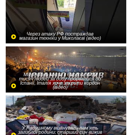
Через атаку РФ постраждав
магазин техніки у Миколаєві (відео)
Міграційна криза в Європі: до 10
тисяч людей за добу прорвалися до
Іспанії, Італія хоче закрити кордон
(відео)
У Радушному вшанували пам'ять
загиблої родини: старший син вижив