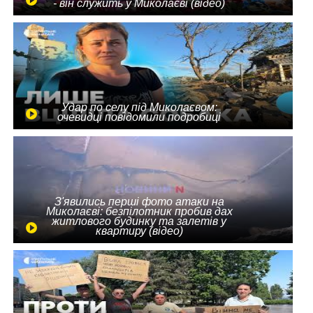
- він служить у Миколаєві (відео)
Удар по селу під Миколаєвом:
очевидці повідомили подробиці
З'явились перші фото атаки на
Миколаєві: безпілотник пробив дах
житлового будинку та залетів у
квартиру (відео)