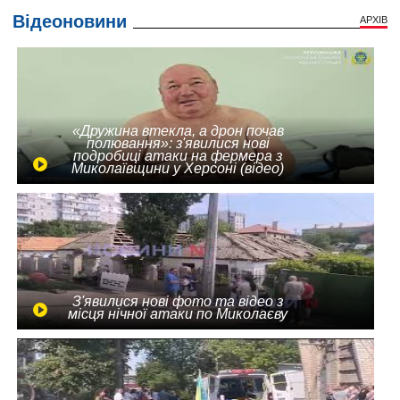
Відеоновини
АРХІВ
«Дружина втекла, а дрон почав
полювання»: з'явилися нові
подробиці атаки на фермера з
Миколаївщини у Херсоні (відео)
З'явилися нові фото та відео з
місця нічної атаки по Миколаєву