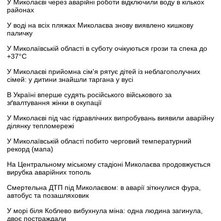
У Миколаєві через аварійні роботи відключили воду в кількох
районах
У воді на всіх пляжах Миколаєва знову виявлено кишкову
паличку
У Миколаївській області в суботу очікуються грози та спека до
+37°C
У Миколаєві прийомна сім'я рятує дітей із неблагополучних
сімей: у дитини знайшли таргана у вусі
В Україні вперше судять російського військового за
зґвалтування жінки в окупації
У Миколаєві під час гідравлічних випробувань виявили аварійну
ділянку тепломережі
У Миколаївській області побито черговий температурний
рекорд (мапа)
На Центральному міському стадіоні Миколаєва продовжується
вирубка аварійних тополь
Смертельна ДТП під Миколаєвом: в аварії зіткнулися фура,
автобус та позашляховик
У морі біля Коблево вибухнула міна: одна людина загинула,
двоє постраждали