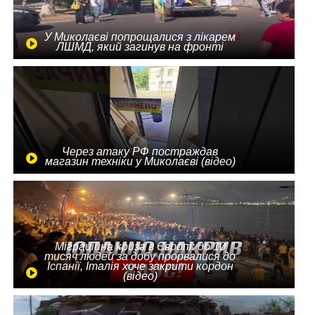
У Миколаєві попрощалися з лікарем
ЛШМД, який загинув на фронті
Через атаку РФ постраждав
магазин техніки у Миколаєві (відео)
Міграційна криза в Європі: до 10
тисяч людей за добу прорвалися до
Іспанії, Італія хоче закрити кордон
(відео)