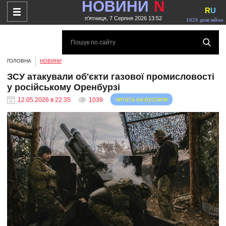
НОВИНИ
N
R
U
п'ятниця, 7 Серпня 2026 13:52
1626 днів війни
ГОЛОВНА
НОВИНИ
ЗСУ атакували об'єкти газової промисловості
у російському Оренбурзі
читать на русском
12.05.2026 в 22:35
1039