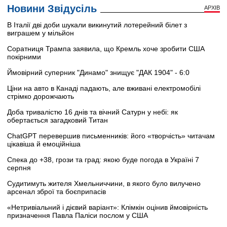
Новини Звідусіль
АРХІВ
В Італії дві доби шукали викинутий лотерейний білет з
виграшем у мільйон
Соратниця Трампа заявила, що Кремль хоче зробити США
покірними
Ймовірний суперник "Динамо" знищує "ДАК 1904" - 6:0
Ціни на авто в Канаді падають, але вживані електромобілі
стрімко дорожчають
Доба тривалістю 16 днів та вічний Сатурн у небі: як
обертається загадковий Титан
ChatGPT перевершив письменників: його «творчість» читачам
цікавіша й емоційніша
Спека до +38, грози та град: якою буде погода в Україні 7
серпня
Судитимуть жителя Хмельниччини, в якого було вилучено
арсенал зброї та боєприпасів
«Нетривіальний і дієвий варіант»: Клімкін оцінив ймовірність
призначення Павла Паліси послом у США