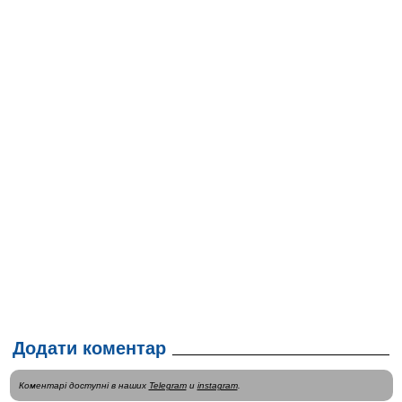
Додати коментар
Коментарі доступні в наших
Telegram
и
instagram
.