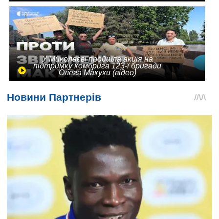
У Миколаєві пройшла акція на
підтримку комбрига 123-ї бригади
Олега Макухи (відео)