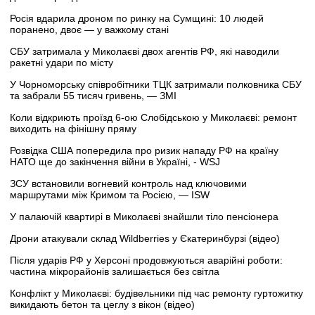
Росія вдарила дроном по ринку на Сумщині: 10 людей
поранено, двоє — у важкому стані
СБУ затримала у Миколаєві двох агентів РФ, які наводили
ракетні удари по місту
У Чорноморську співробітники ТЦК затримали полковника СБУ
та забрали 55 тисяч гривень, — ЗМІ
Коли відкриють проїзд 6-ою Слобідською у Миколаєві: ремонт
виходить на фінішну пряму
Розвідка США попередила про ризик нападу РФ на країну
НАТО ще до закінчення війни в Україні, - WSJ
ЗСУ встановили вогневий контроль над ключовими
маршрутами між Кримом та Росією, — ISW
У палаючій квартирі в Миколаєві знайшли тіло пенсіонера
Дрони атакували склад Wildberries у Єкатеринбурзі (відео)
Після ударів РФ у Херсоні продовжуються аварійні роботи:
частина мікрорайонів залишається без світла
Конфлікт у Миколаєві: будівельники під час ремонту гуртожитку
викидають бетон та цеглу з вікон (відео)