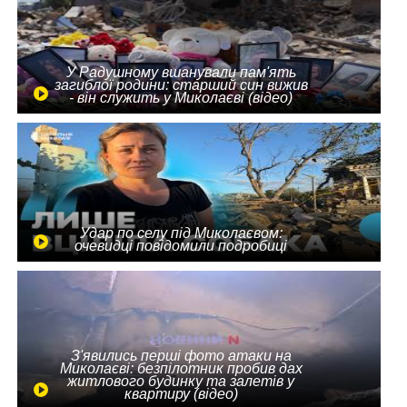
У Радушному вшанували пам'ять
загиблої родини: старший син вижив
- він служить у Миколаєві (відео)
Удар по селу під Миколаєвом:
очевидці повідомили подробиці
З'явились перші фото атаки на
Миколаєві: безпілотник пробив дах
житлового будинку та залетів у
квартиру (відео)