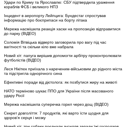
Удари по Криму та Ярославлю: СБУ підтвердила ураження
кораблів ФСБ і великого НПЗ
Інцидент в аеропорту Лейпцига: Бундестаг спростував
інформацію про боєприпаси на борту літака
Мережа насмішила реакція хаски на пропозицію відправитися
до парку (ВІДЕО)
Соломія Вітвіцька відверто заговорила про вагу під час
вагітності та скільки кіло вже набрала
Новий хіт: папуга вирішив допомогти арбітру проконтролювати
футболістів (ВІДЕО)
Леся Нікітюк приїхала з нареченим-військовим до рідного міста
та підстригла однорічного сина
Ефективні поради від дієтолога: як позбутися жиру на животі
НАТО терміново шукає ППО для України після масованого
удару Росії
Мережа насмішила суперечка горил через дощ (ВІДЕО)
Секрет довголіття: 7 продуктів, які варто їсти щодня для
здоров’я серця і мозку
Новий хіт: три собаки поєднали зусилля заради їжі господаря