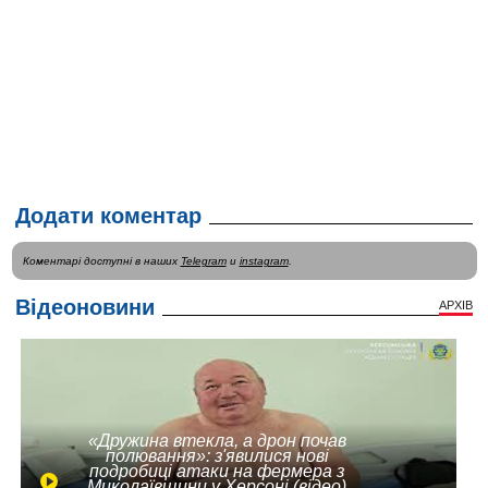
Додати коментар
Коментарі доступні в наших
Telegram
и
instagram
.
Відеоновини
АРХІВ
«Дружина втекла, а дрон почав
полювання»: з'явилися нові
подробиці атаки на фермера з
Миколаївщини у Херсоні (відео)