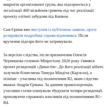
викриття організованої групи, яка підозрюється у
легалізації 460 мільйонів гривень під час реалізації
проекту елітної забудови під Києвом.
Сам Єрмак вже
виступив із публічною заявою, проте
розкривати подробиці справи відмовився.
Після
вручення підозри його не затримували.
За версією слідства, після призначення Олексія
Чернишова головою Мінрегіону 2020 року з'явився
проект резиденцій «Династія». До його реалізації нібито
залучили бізнесмена Тимура Міндіча (Карлсон), а
пізніше - учасника під позначенням R2, яким слідство
вважає Андрія Єрмака. За даними правоохоронців,
учасники схеми планували збудувати чотири резиденції,
приховуючи справжніх власників під позначеннями R1–
R4.