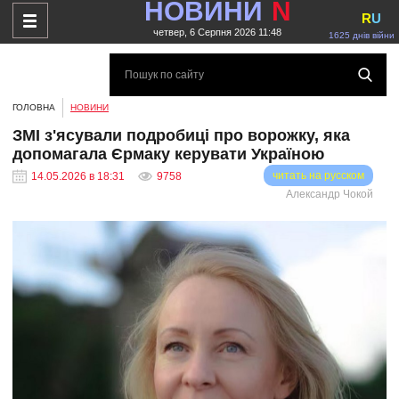
НОВИНИ
N
R
U
четвер, 6 Серпня 2026 11:48
1625 днів війни
ГОЛОВНА
НОВИНИ
ЗМІ з'ясували подробиці про ворожку, яка
допомагала Єрмаку керувати Україною
читать на русском
14.05.2026 в 18:31
9758
Александр Чокой