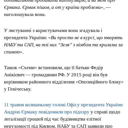
допомагають продавити капітуляцію, а ви мені про
Єрмака. Єрмак пішов, а от у країни проблеми
», —
наголошувала вона.
У листуванні з користувачами вона згадувала і
президента України: «
Ви просто не в курсі, що творять
НАБУ та САП, на тлі них “Зеля” з німбом та крилами за
спиною
».
Також «Схеми» встановили, що її батько Федір
Анікієвич — громадянин РФ. У 2015 році він був
керівником районного відділення «Опозиційного блоку»
у Генічеську.
11 травня колишньому голові Офісу президента України
Андрію Єрмаку повідомили про підозру
у справі щодо
легалізації грошей під час будівництва елітної
нерухомості під Києвом. НАБУ та САП заявили про