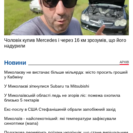
Новини
АРХІВ
Миколаєву не вистачає більше мільярда: місто просить грошей
у Кабміну
У Миколаєві зіткнулися Subaru та Mitsubishi
У Миколаївській області ледь не згорів ліс: пожежа охопила
близько 5 гектарів
Екс-послу в США Стефанішиній обрали запобіжний захід
Миколаїв - найспекотніший: які температури зафіксували
синоптики (мапа)
Податкова перевірить поїздки українців: що стане вирішальним