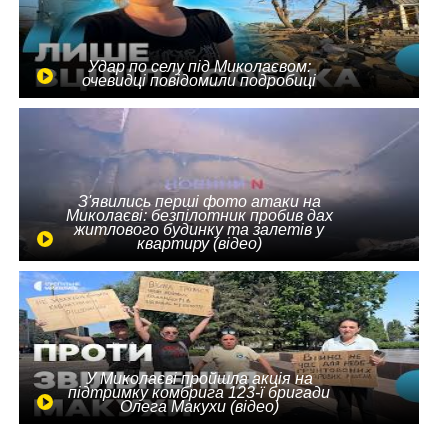
Удар по селу під Миколаєвом:
очевидці повідомили подробиці
З'явились перші фото атаки на
Миколаєві: безпілотник пробив дах
житлового будинку та залетів у
квартиру (відео)
У Миколаєві пройшла акція на
підтримку комбрига 123-ї бригади
Олега Макухи (відео)