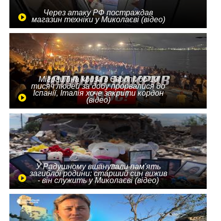
Через атаку РФ постраждав
магазин техніки у Миколаєві (відео)
Міграційна криза в Європі: до 10
тисяч людей за добу прорвалися до
Іспанії, Італія хоче закрити кордон
(відео)
У Радушному вшанували пам'ять
загиблої родини: старший син вижив
- він служить у Миколаєві (відео)