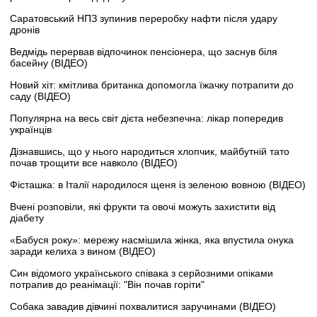
Саратовський НПЗ зупинив переробку нафти після удару
дронів
Ведмідь перервав відпочинок пенсіонера, що заснув біля
басейну (ВІДЕО)
Новий хіт: кмітлива британка допомогла їжачку потрапити до
саду (ВІДЕО)
Популярна на весь світ дієта небезпечна: лікар попередив
українців
Дізнавшись, що у нього народиться хлопчик, майбутній тато
почав трощити все навколо (ВІДЕО)
Фісташка: в Італії народилося щеня із зеленою вовною (ВІДЕО)
Вчені розповіли, які фрукти та овочі можуть захистити від
діабету
«Бабуся року»: мережу насмішила жінка, яка впустила онука
заради келиха з вином (ВІДЕО)
Син відомого українського співака з серйозними опіками
потрапив до реанімації: "Він почав горіти"
Собака завадив дівчині похвалитися заручинами (ВІДЕО)