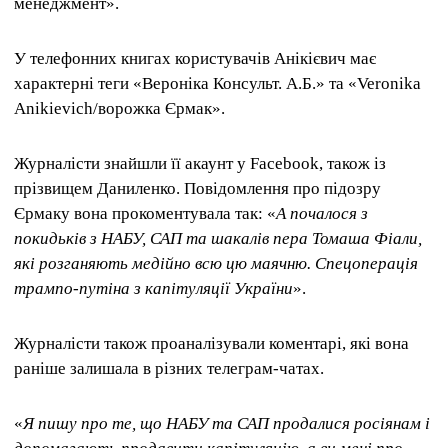
менеджмент».
У телефонних книгах користувачів Анікієвич має
характерні теги «Вероніка Консульт. А.Б.» та «Veronika
Anikievich/ворожка Єрмак».
Журналісти знайшли її акаунт у Facebook, також із
прізвищем Даниленко. Повідомлення про підозру
Єрмаку вона прокоментувала так: «
А почалося з
покидьків з НАБУ, САП та шакалів пера Томаша Фіали,
які розганяють медійно всю цю маячню. Спецоперація
трампо-путіна з капітуляції України
».
Журналісти також проаналізували коментарі, які вона
раніше залишала в різних телеграм-чатах.
«
Я пишу про те, що НАБУ та САП продалися росіянам і