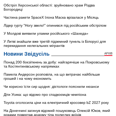
Обстріл Херсонської області: зруйновано храм Різдва
Богородиці
Частина ракети SpaceX Ілона Маска врізалася у Місяць
Лідер гурту "Ногу звело!" опинився під російським обстрілом
У Молдові виявили уламки російського «Шахеда»
У Литві знайшли вже третій підземний тунель із Білорусі для
перекидання нелегальних мігрантів
Новини Звідусіль
АРХІВ
Понад 200 боєзіткнень за добу: найгарячіше на Покровському
та Костянтинівському напрямках
Памела Андерсон розповіла, на що витрачає найбільше
грошей і на чому економить
Чи корисно їсти сир щодня: дієтологи пояснили нюанси
Діти Усика: що відомо про спадкоємців чемпіона
Toyota оголосила ціни на електричний кросовер bZ 2027 року
На Донеччині загинув відомий пошуковець Олексій Юков, який
роками повертав додому тіла полеглих воїнів