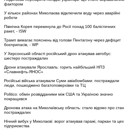
фактором
У кількох районах Миколаєва відключили воду через аварійні
роботи
Північна Корея перекинула до Росії понад 100 балістичних
ракет, - ISW
Трамп вимагає пояснень від голови Пентагону через дефіцит
боєприпасів, - WP
У Херсонській області російський дрон атакував автобус:
шестеро постраждалих
Дрони атакували Ярославль: горить найбільший НПЗ
«Славнефть-ЯНОС»
Російські війська атакували Суми авіабомбами: постраждали
люди, пошкоджено багатоповерхівки та ТЦ
Politico: обмін розвідданими між США та Україною значно
покращився
Дронова атака на Миколаївську область: стало відомо про стан
постраждалих
Нічний вибух у Миколаєві: ворог атакував гаражі, паркан та цех
підприємства