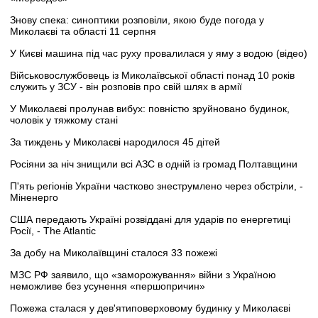
Знову спека: синоптики розповіли, якою буде погода у
Миколаєві та області 11 серпня
У Києві машина під час руху провалилася у яму з водою (відео)
Військовослужбовець із Миколаївської області понад 10 років
служить у ЗСУ - він розповів про свій шлях в армії
У Миколаєві пролунав вибух: повністю зруйновано будинок,
чоловік у тяжкому стані
За тиждень у Миколаєві народилося 45 дітей
Росіяни за ніч знищили всі АЗС в одній із громад Полтавщини
П'ять регіонів України частково знеструмлено через обстріли, -
Міненерго
США передають Україні розвіддані для ударів по енергетиці
Росії, - The Atlantic
За добу на Миколаївщині сталося 33 пожежі
МЗС РФ заявило, що «заморожування» війни з Україною
неможливе без усунення «першопричин»
Пожежа сталася у дев'ятиповерховому будинку у Миколаєві