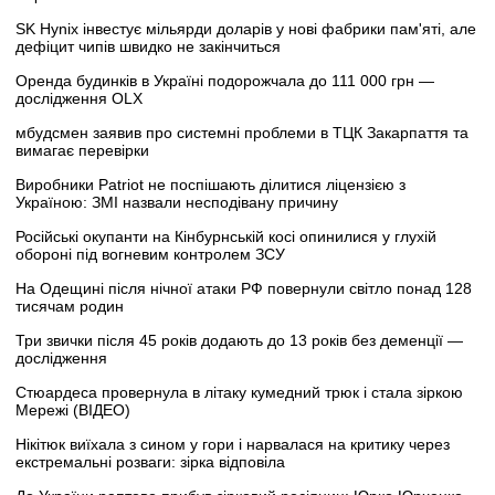
SK Hynix інвестує мільярди доларів у нові фабрики пам'яті, але
дефіцит чипів швидко не закінчиться
Оренда будинків в Україні подорожчала до 111 000 грн —
дослідження OLX
мбудсмен заявив про системні проблеми в ТЦК Закарпаття та
вимагає перевірки
Виробники Patriot не поспішають ділитися ліцензією з
Україною: ЗМІ назвали несподівану причину
Російські окупанти на Кінбурнській косі опинилися у глухій
обороні під вогневим контролем ЗСУ
На Одещині після нічної атаки РФ повернули світло понад 128
тисячам родин
Три звички після 45 років додають до 13 років без деменції —
дослідження
Стюардеса провернула в літаку кумедний трюк і стала зіркою
Мережі (ВІДЕО)
Нікітюк виїхала з сином у гори і нарвалася на критику через
екстремальні розваги: зірка відповіла