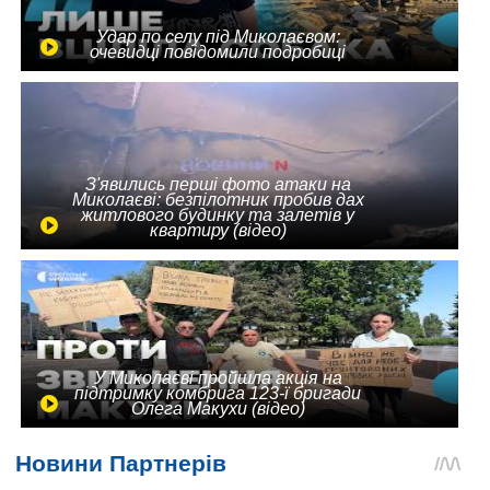
Удар по селу під Миколаєвом:
очевидці повідомили подробиці
З'явились перші фото атаки на
Миколаєві: безпілотник пробив дах
житлового будинку та залетів у
квартиру (відео)
У Миколаєві пройшла акція на
підтримку комбрига 123-ї бригади
Олега Макухи (відео)