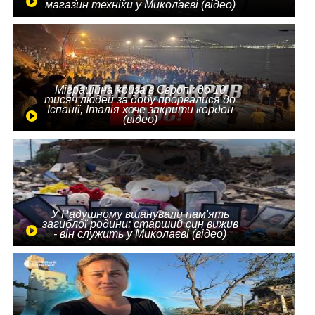
магазин техніки у Миколаєві (відео)
Міграційна криза в Європі: до 10
тисяч людей за добу прорвалися до
Іспанії, Італія хоче закрити кордон
(відео)
У Радушному вшанували пам'ять
загиблої родини: старший син вижив
- він служить у Миколаєві (відео)