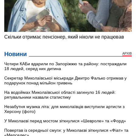
Новини
АРХІВ
Чотири КАБи вдарили по Запоріжжю та району: постраждали
18 людей, серед них дитина
Секретар Миколаївської міськради Дмитро Фалько отримав у
подарунок понад мільйон гривень
На водоймах Миколаївської області загинуло 16 людей:
рятувальники назвали статистику
Незабутня музика літа: для миколаївців виступили артисти з
Херсону (фото)
У Миколаєві перед мостом зіткнулися «Шевроле» та «Форд»
Повертав із середньої смуги: у Миколаєві зіткнулися «Фіат» та
«Мерседес»