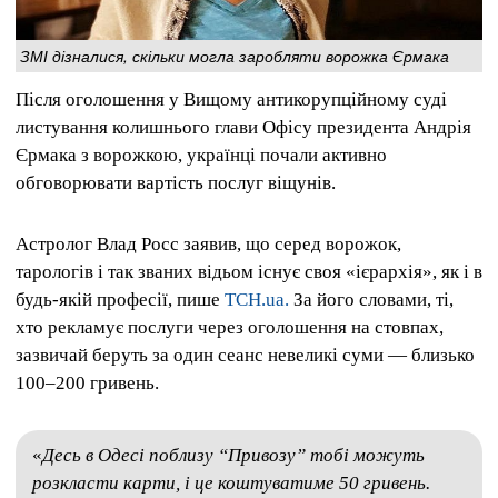
ЗМІ дізналися, скільки могла заробляти ворожка Єрмака
Після оголошення у Вищому антикорупційному суді
листування колишнього глави Офісу президента Андрія
Єрмака з ворожкою, українці почали активно
обговорювати вартість послуг віщунів.
Астролог Влад Росс заявив, що серед ворожок,
тарологів і так званих відьом існує своя «ієрархія», як і в
будь-якій професії, пише
ТСН.ua.
За його словами, ті,
хто рекламує послуги через оголошення на стовпах,
зазвичай беруть за один сеанс невеликі суми — близько
100–200 гривень.
«
Десь в Одесі поблизу “Привозу” тобі можуть
розкласти карти, і це коштуватиме 50 гривень.