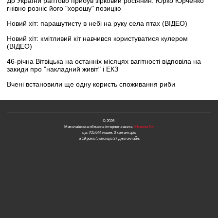
До України раптово прибув зірковий росіянин: Юрко Юрченко
гнівно розніс його "хорошу" позицію
Новий хіт: парашутисту в небі на руку села птах (ВІДЕО)
Новий хіт: кмітливий кіт навчився користуватися кулером
(ВІДЕО)
46-річна Вітвіцька на останніх місяцях вагітності відповіла на
закиди про "накладний живіт" і ЕКЗ
Вчені встановили ще одну користь споживання риби
© 2026.
Миколаївська обласна інтернет-газета
«Новини N»
це: 705,644 новин, 0 коментарів
и 19 років 5 місяців 27 днів онлайн.