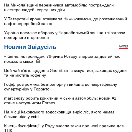
На Миколаївщині перекинувся автомобіль: постраждали
шестеро людей, серед них діти
У Татарстані дрони атакували Нижньокамськ, де розташований
нафтопереробний завод
Україна посилює оборону у Чорнобильській зоні на тлі загрози
повторного вторгнення
Новини Звідусіль
АРХІВ
«Квітне, як троянда»: 79-річна Ротару вперше за довгий час
показала свіже
Цей чай п'ють щодня в Японії: він знижує тиск, захищає судини
та не містить кофеїну
Гофф розгромила безпрапорну і вийшла до чвертьфіналу
супертурніру у Торонто
mart знову робить крихітний міський автомобіль: новий #2
стане наступником Fortwo
На місці Каховського водосховища виріс ліс, якого немає
більше ніде у світі
Кінець бусифікації: у Раду внесли закон про нові правила для
ТЦК