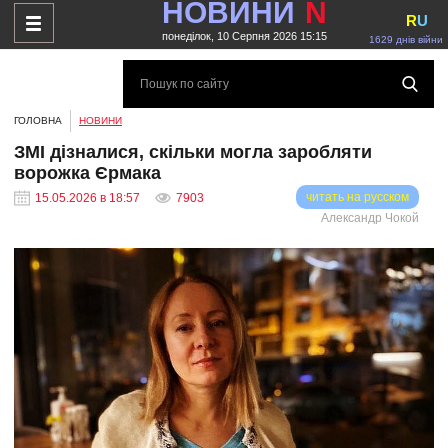
НОВИНИ
N
R
U
понеділок, 10 Серпня 2026 15:15
1629 днів війни
ГОЛОВНА
НОВИНИ
ЗМІ дізналися, скільки могла заробляти
ворожка Єрмака
читать на русском
15.05.2026 в 18:57
7903
Александр Чокой