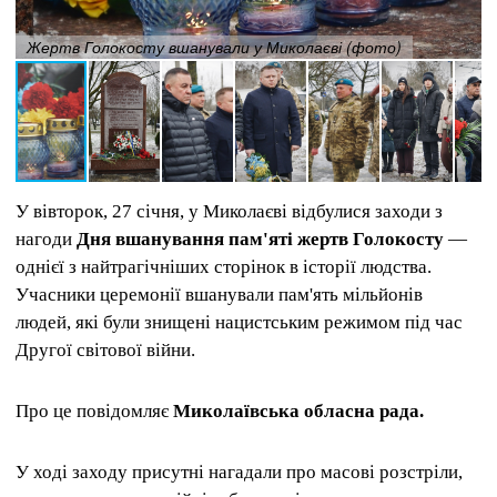
Жертв Голокосту вшанували у Миколаєві (фото)
У вівторок, 27 січня, у Миколаєві відбулися заходи з
нагоди
Дня вшанування пам'яті жертв Голокосту
—
однієї з найтрагічніших сторінок в історії людства.
Учасники церемонії вшанували пам'ять мільйонів
людей, які були знищені нацистським режимом під час
Другої світової війни.
Про це повідомляє
Миколаївська обласна рада.
У ході заходу присутні нагадали про масові розстріли,