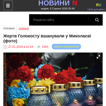
НОВИНИ
N
R
U
неділя, 9 Серпня 2026 05:49
1628 днів війни
ГОЛОВНА
НОВИНИ
Жертв Голокосту вшанували у Миколаєві
(фото)
читать на русском
27.01.2026 в 14:19
1993