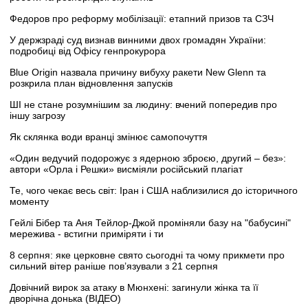
Федоров про реформу мобілізації: етапний призов та СЗЧ
У держзраді суд визнав винними двох громадян України:
подробиці від Офісу генпрокурора
Blue Origin назвала причину вибуху ракети New Glenn та
розкрила план відновлення запусків
ШІ не стане розумнішим за людину: вчений попередив про
іншу загрозу
Як склянка води вранці змінює самопочуття
«Один ведучий подорожує з ядерною зброєю, другий – без»:
автори «Орла і Решки» висміяли російський плагіат
Те, чого чекає весь світ: Іран і США наблизилися до історичного
моменту
Гейлі Бібер та Аня Тейлор-Джой проміняли базу на "бабусині"
мережива - встигни приміряти і ти
8 серпня: яке церковне свято сьогодні та чому прикмети про
сильний вітер раніше пов’язували з 21 серпня
Довічний вирок за атаку в Мюнхені: загинули жінка та її
дворічна донька (ВІДЕО)