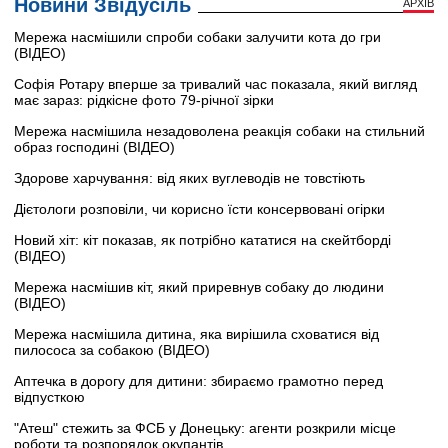
Новини Звідусіль
АРХІВ
Мережа насмішили спроби собаки залучити кота до гри
(ВІДЕО)
Софія Ротару вперше за тривалий час показала, який вигляд
має зараз: рідкісне фото 79-річної зірки
Мережа насмішила незадоволена реакція собаки на стильний
образ господині (ВІДЕО)
Здорове харчування: від яких вуглеводів не товстіють
Дієтологи розповіли, чи корисно їсти консервовані огірки
Новий хіт: кіт показав, як потрібно кататися на скейтборді
(ВІДЕО)
Мережа насмішив кіт, який приревнув собаку до людини
(ВІДЕО)
Мережа насмішила дитина, яка вирішила сховатися від
пилососа за собакою (ВІДЕО)
Аптечка в дорогу для дитини: збираємо грамотно перед
відпусткою
"Атеш" стежить за ФСБ у Донецьку: агенти розкрили місце
роботи та розпорядок окупантів