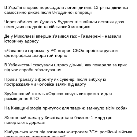
В Україні вперше пересадили легені дитині: 13-річна дівчинка
самостійно дихає після 8-годинної операції
Через обмілення Дунаю у Будапешті знайшли останки двох
німецьких солдатів та військовий мотоцикл
Де у Миколаєві вперше з'явився газ: «Газмережі» назвали
історичну адресу
«Чавання з героєм»: у РФ «героя СВО» проілюстрували
фотографією актора гей-порно
В Узбекистані скасували штраф дівчині, яку покарали за крик
під час спроби зґвалтування
Привіз гранату з фронту як сувенір: після вибуху із
постраждалими чоловіка взяли під варту
Зруйнований готель «Одеса» хочуть використати для
розміщення ВПО
На Київщині згорів притулок для тварин: загинуло вісім собак
Жовтневий палац у Києві вартістю близько 1 млрд грн
повертають державі
Кінбурнська коса під вогневим контролем ЗСУ: російські війська
намагаються утримати позиції