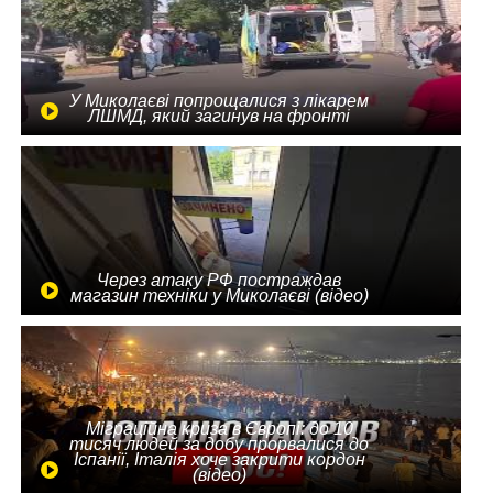
У Миколаєві попрощалися з лікарем
ЛШМД, який загинув на фронті
Через атаку РФ постраждав
магазин техніки у Миколаєві (відео)
Міграційна криза в Європі: до 10
тисяч людей за добу прорвалися до
Іспанії, Італія хоче закрити кордон
(відео)