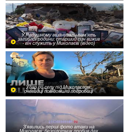
У Радушному вшанували пам'ять
загиблої родини: старший син вижив
- він служить у Миколаєві (відео)
Удар по селу під Миколаєвом:
очевидці повідомили подробиці
З'явились перші фото атаки на
Миколаєві: безпілотник пробив дах