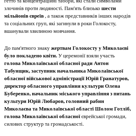
гетто та концентраційні табори, які стали символами
злочинів проти людяності. Пам'ять близько
шести
мільйонів євреїв
, а також представників інших народів
та соціальних груп, які загинули в роки Голокосту,
вшанували хвилиною мовчання.
До пам'ятного знаку
жертвам Голокосту у Миколаєві
було покладено квіти.
У церемонії взяли участь
голова Миколаївської обласної ради Антон
Табунщик,
заступник начальника Миколаївської
обласної військової адміністрації Юрій Гранатуров,
директор обласного управління культури Олена
Буберенко, начальник міського управління з питань
культури Юрій Любаров, головний рабин
Миколаєва та Миколаївської області Шолом Готліб,
голова Миколаївської обласної
єврейської громади,
силових структур та громадськості.