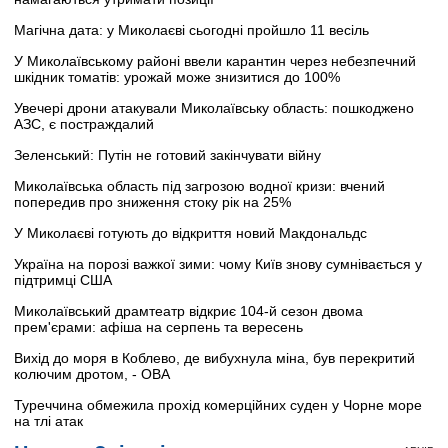
Магічна дата: у Миколаєві сьогодні пройшло 11 весіль
У Миколаївському районі ввели карантин через небезпечний
шкідник томатів: урожай може знизитися до 100%
Увечері дрони атакували Миколаївську область: пошкоджено
АЗС, є постраждалий
Зеленський: Путін не готовий закінчувати війну
Миколаївська область під загрозою водної кризи: вчений
попередив про зниження стоку рік на 25%
У Миколаєві готують до відкриття новий Макдональдс
Україна на порозі важкої зими: чому Київ знову сумнівається у
підтримці США
Миколаївський драмтеатр відкриє 104-й сезон двома
прем'єрами: афіша на серпень та вересень
Вихід до моря в Коблево, де вибухнула міна, був перекритий
колючим дротом, - ОВА
Туреччина обмежила прохід комерційних суден у Чорне море
на тлі атак