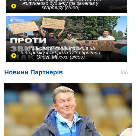
житлового будинку та залетів у
квартиру (відео)
У Миколаєві пройшла акція на
підтримку комбрига 123-ї бригади
Олега Макухи (відео)