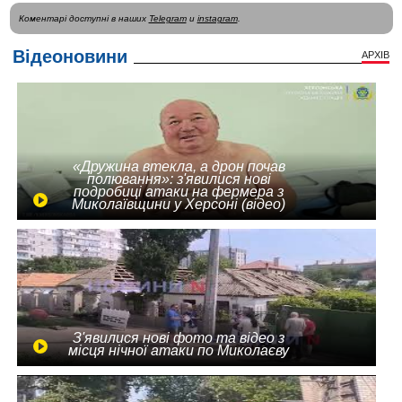
Коментарі доступні в наших
Telegram
и
instagram
.
Відеоновини
АРХІВ
«Дружина втекла, а дрон почав
полювання»: з'явилися нові
подробиці атаки на фермера з
Миколаївщини у Херсоні (відео)
З'явилися нові фото та відео з
місця нічної атаки по Миколаєву