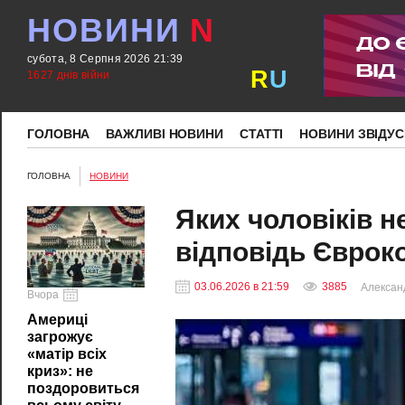
НОВИНИ
N
субота, 8 Серпня 2026 21:39
R
U
1627 днів війни
ГОЛОВНА
ВАЖЛИВІ НОВИНИ
СТАТТІ
НОВИНИ ЗВІДУС
ГОЛОВНА
НОВИНИ
Яких чоловіків н
відповідь Євроко
03.06.2026 в 21:59
3885
Алексан
Вчора
Америці
загрожує
«матір всіх
криз»: не
поздоровиться