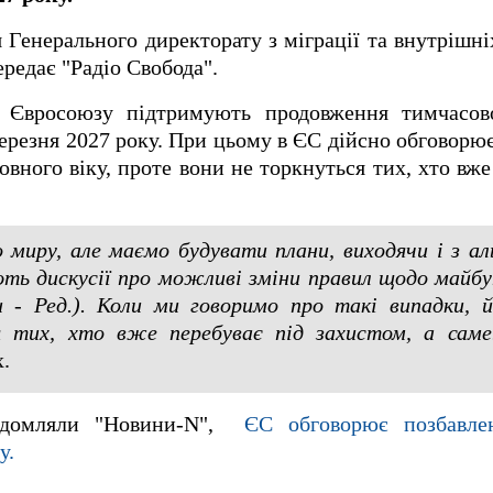
 Генерального директорату з міграції та внутрішні
редає "Радіо Свобода".
и Євросоюзу підтримують продовження тимчасов
березня 2027 року. При цьому в ЄС дійсно обговорю
овного віку, проте вони не торкнуться тих, хто вже
о миру, але маємо будувати плани, виходячи і з а
ть дискусії про можливі зміни правил щодо майбу
и - Ред.). Коли ми говоримо про такі випадки, 
 тих, хто вже перебуває під захистом, а саме.
х.
відомляли "Новини-N",
ЄС обговорює позбавле
у.