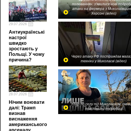
полювання»: з'явилися нові подроб
атаки на фермера з Миколаївщин
Херсоні (відео)
29.07.2026
Антиукраїнські
настрої
швидко
зростають у
Польщі. У чому
Через атаку РФ постраждав мага
причина?
техніки у Миколаєві (відео)
28.07.2026
Нічим воювати
Удар по селу під Миколаєвом: очев
далі: Трамп
повідомили подробиці
визнав
виснаження
американського
арсеналу