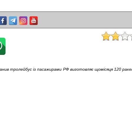
анив тролейбус із пасажирами
РФ виготовляє щомісяця 120 раке