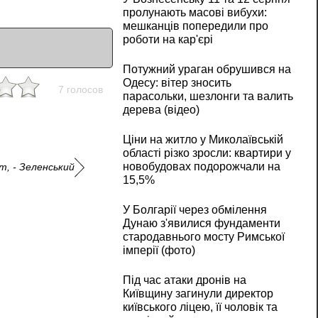
пролунають масові вибухи:
мешканців попередили про
роботи на кар'єрі
Потужний ураган обрушився на
Одесу: вітер зносить
7 голосов
парасольки, шезлонги та валить
дерева (відео)
Ціни на житло у Миколаївській
області різко зросли: квартири у
новобудовах подорожчали на
т, - Зеленський
15,5%
У Болгарії через обмілення
Дунаю з'явилися фундаменти
стародавнього мосту Римської
імперії (фото)
Під час атаки дронів на
Київщину загинули директор
київського ліцею, її чоловік та