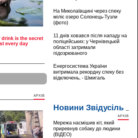
На Миколаївщині через спеку
міліє озеро Солонець-Тузли
(фото)
11 днів ховався після нападу на
поліцейських: у Чернівецькій
області затримали
підозрюваного
Енергосистема України
витримала рекордну спеку без
відключень, - Шмигаль
АРХІВ
Новини Звідусіль
АРХІВ
Мережа насмішив кіт, який
приревнув собаку до людини
(ВІДЕО)