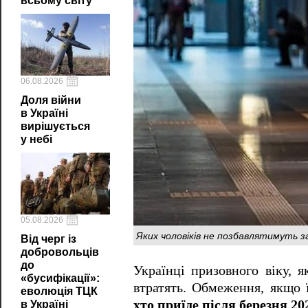
всьому світу
06.08.2026
Доля війни
в Україні
вирішується
у небі
05.08.2026
Яких чоловіків не позбавлятимуть за
Від черг із
добровольців
до
Українці призовного віку, я
«бусифікації»:
втратять. Обмеження, якщо 
еволюція ТЦК
хто приїде після березня 20
в Україні