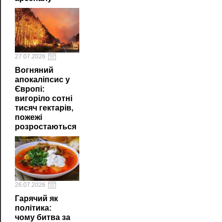
27.07.2026
Вогняний
апокаліпсис у
Європі:
вигоріло сотні
тисяч гектарів,
пожежі
розростаються
26.07.2026
Гарячий як
політика:
чому битва за