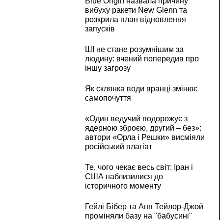
Blue Origin назвала причину
вибуху ракети New Glenn та
розкрила план відновлення
запусків
ШІ не стане розумнішим за
людину: вчений попередив про
іншу загрозу
Як склянка води вранці змінює
самопочуття
«Один ведучий подорожує з
ядерною зброєю, другий – без»:
автори «Орла і Решки» висміяли
російський плагіат
Те, чого чекає весь світ: Іран і
США наблизилися до
історичного моменту
Гейлі Бібер та Аня Тейлор-Джой
проміняли базу на "бабусині"