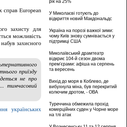
рік на 25%
х справ European
У Миколаєві готують до
відкриття новий Макдональдс
ого захисту для
Україна на порозі важкої зими:
ється можливість
чому Київ знову сумнівається у
підтримці США
 набув захисного
Миколаївський драмтеатр
відкриє 104-й сезон двома
прем'єрами: афіша на серпень
льтернативного
та вересень
тнього приїзду
йдеться не про
Вихід до моря в Коблево, де
.. тимчасовий
вибухнула міна, був перекритий
колючим дротом, - ОВА
Туреччина обмежила прохід
ння українських
комерційних суден у Чорне море
на тлі атак
У Вознесенську 11 та 12 серпня