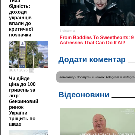
Тиха
бідність:
доходи
українців
впали до
критичної
позначки
Додати коментар
30.07.2026
Коментарі доступні в наших
Telegram
и
instagr
Чи дійде
ціна до 100
гривень за
Відеоновини
літр:
бензиновий
ринок
України
тріщить по
швах
«Дружина втекла, а дрон почав