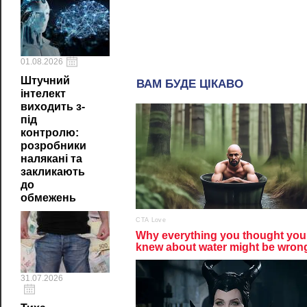
01.08.2026
Штучний
інтелект
виходить з-
під
контролю:
розробники
налякані та
закликають
до
обмежень
31.07.2026