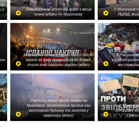
иці
и у
З'явилися нові фото та відео з місця
У Миколаєві 
нічної атаки по Миколаєву
ЛШМД, який
Міграційна криза в Європі: до 10 тисяч
У Радушному
зин
людей за добу прорвалися до Іспанії,
загиблої родин
Італія хоче закрити кордон (відео)
він служить
З'явились перші фото атаки на
Миколаєві: безпілотник пробив дах
У Миколаєв
идці
житлового будинку та залетів у
підтримку ко
квартиру (відео)
Олега 