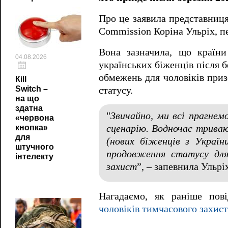
Про це заявила представниця
Commission Коріна Ульріх, пе
Вона зазначила, що країн
04.08.2026
українських біженців після 
обмежень для чоловіків приз
Кill
Switch –
статусу.
на що
здатна
"
Звичайно, ми всі прагнем
«червона
кнопка»
сценарію. Водночас триваю
для
(нових біженців з Україн
штучного
продовження статусу для
інтелекту
захист
”, – запевнила Ульрі
Нагадаємо, як раніше по
чоловіків тимчасового захист