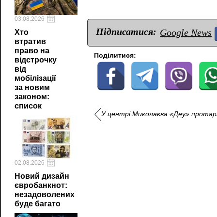
03.08.2026
Підписатися:
Google News
Хто
втратив
право на
Поділитися:
відстрочку
від
мобілізації
за новим
законом:
список
У центрі Миколаєва «Деу» протар
02.08.2026
Новий дизайн
євробанкнот:
незадоволених
буде багато