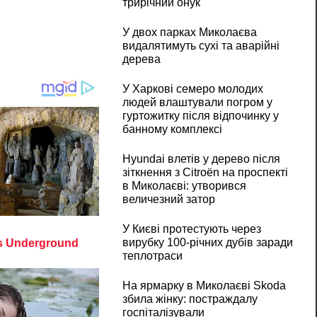
трирічний онук
У двох парках Миколаєва
видалятимуть сухі та аварійні
дерева
У Харкові семеро молодих
людей влаштували погром у
гуртожитку після відпочинку у
банному комплексі
Hyundai влетів у дерево після
зіткнення з Citroën на проспекті
в Миколаєві: утворився
величезний затор
У Києві протестують через
вирубку 100-річних дубів заради
теплотраси
На ярмарку в Миколаєві Skoda
збила жінку: постраждалу
госпіталізували