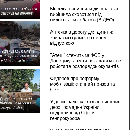
Мережа насмішила дитина, яка
попрощалися з лікарем
 загинув на фронті
вирішила сховатися від
пилососа за собакою (ВІДЕО)
Аптечка в дорогу для дитини:
збираємо грамотно перед
відпусткою
 вшанували пам'ять
"Атеш" стежить за ФСБ у
и: старший син вижив -
Донецьку: агенти розкрили місце
 у Миколаєві (відео)
роботи та розпорядок окупантів
Федоров про реформу
мобілізації: етапний призов та
СЗЧ
і пройшла акція на
У держзраді суд визнав винними
мбрига 123-ї бригади
двох громадян України:
Макухи (відео)
подробиці від Офісу
генпрокурора