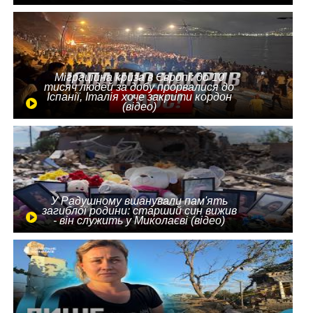
Міграційна криза в Європі: до 10
тисяч людей за добу прорвалися до
Іспанії, Італія хоче закрити кордон
(відео)
У Радушному вшанували пам'ять
загиблої родини: старший син вижив
- він служить у Миколаєві (відео)