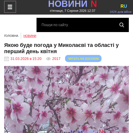
НОВИНИ
N
R
U
п'ятниця, 7 Серпня 2026 12:37
1626 днів війни
ГОЛОВНА
НОВИНИ
Якою буде погода у Миколаєві та області у
перший день квітня
читать на русском
31.03.2026 в 15:20
2017