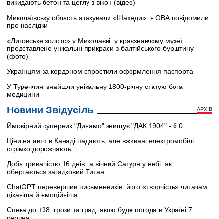
викидають бетон та цеглу з вікон (відео)
Миколаївську область атакували «Шахеди»: в ОВА повідомили
про наслідки
«Литовське золото» у Миколаєві: у краєзнавчому музеї
представлено унікальні прикраси з балтійського бурштину
(фото)
Українцям за кордоном спростили оформлення паспорта
У Туреччині знайшли унікальну 1800-річну статую бога
медицини
Новини Звідусіль
АРХІВ
Ймовірний суперник "Динамо" знищує "ДАК 1904" - 6:0
Ціни на авто в Канаді падають, але вживані електромобілі
стрімко дорожчають
Доба тривалістю 16 днів та вічний Сатурн у небі: як
обертається загадковий Титан
ChatGPT перевершив письменників: його «творчість» читачам
цікавіша й емоційніша
Спека до +38, грози та град: якою буде погода в Україні 7
серпня