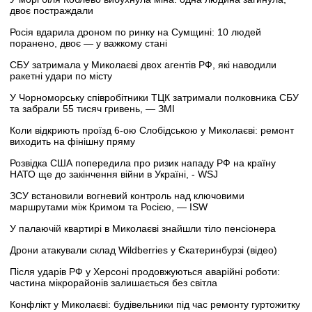
двоє постраждали
Росія вдарила дроном по ринку на Сумщині: 10 людей
поранено, двоє — у важкому стані
СБУ затримала у Миколаєві двох агентів РФ, які наводили
ракетні удари по місту
У Чорноморську співробітники ТЦК затримали полковника СБУ
та забрали 55 тисяч гривень, — ЗМІ
Коли відкриють проїзд 6-ою Слобідською у Миколаєві: ремонт
виходить на фінішну пряму
Розвідка США попередила про ризик нападу РФ на країну
НАТО ще до закінчення війни в Україні, - WSJ
ЗСУ встановили вогневий контроль над ключовими
маршрутами між Кримом та Росією, — ISW
У палаючій квартирі в Миколаєві знайшли тіло пенсіонера
Дрони атакували склад Wildberries у Єкатеринбурзі (відео)
Після ударів РФ у Херсоні продовжуються аварійні роботи:
частина мікрорайонів залишається без світла
Конфлікт у Миколаєві: будівельники під час ремонту гуртожитку