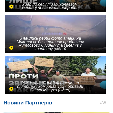
Удар по селу під Миколаєвом:
очевидці повідомили подробиці
З'явились перші фото атаки на
Миколаєві: безпілотник пробив дах
житлового будинку та залетів у
квартиру (відео)
У Миколаєві пройшла акція на
підтримку комбрига 123-ї бригади
Олега Макухи (відео)