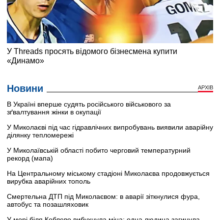
Новини
АРХІВ
В Україні вперше судять російського військового за
зґвалтування жінки в окупації
У Миколаєві під час гідравлічних випробувань виявили аварійну
ділянку тепломережі
У Миколаївській області побито черговий температурний
рекорд (мапа)
На Центральному міському стадіоні Миколаєва продовжується
вирубка аварійних тополь
Смертельна ДТП під Миколаєвом: в аварії зіткнулися фура,
автобус та позашляховик
У морі біля Коблево вибухнула міна: одна людина загинула,