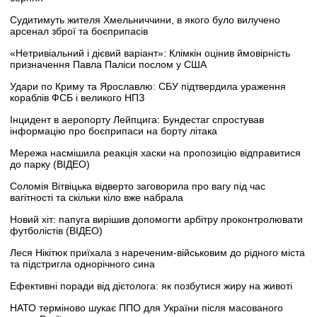
Судитимуть жителя Хмельниччини, в якого було вилучено
арсенал зброї та боєприпасів
«Нетривіальний і дієвий варіант»: Клімкін оцінив ймовірність
призначення Павла Паліси послом у США
Удари по Криму та Ярославлю: СБУ підтвердила ураження
кораблів ФСБ і великого НПЗ
Інцидент в аеропорту Лейпцига: Бундестаг спростував
інформацію про боєприпаси на борту літака
Мережа насмішила реакція хаски на пропозицію відправитися
до парку (ВІДЕО)
Соломія Вітвіцька відверто заговорила про вагу під час
вагітності та скільки кіло вже набрала
Новий хіт: папуга вирішив допомогти арбітру проконтролювати
футболістів (ВІДЕО)
Леся Нікітюк приїхала з нареченим-військовим до рідного міста
та підстригла однорічного сина
Ефективні поради від дієтолога: як позбутися жиру на животі
НАТО терміново шукає ППО для України після масованого