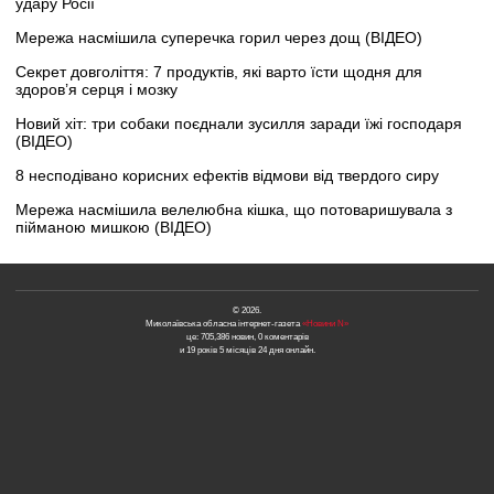
удару Росії
Мережа насмішила суперечка горил через дощ (ВІДЕО)
Секрет довголіття: 7 продуктів, які варто їсти щодня для
здоров’я серця і мозку
Новий хіт: три собаки поєднали зусилля заради їжі господаря
(ВІДЕО)
8 несподівано корисних ефектів відмови від твердого сиру
Мережа насмішила велелюбна кішка, що потоваришувала з
пійманою мишкою (ВІДЕО)
© 2026.
Миколаївська обласна інтернет-газета
«Новини N»
це: 705,386 новин, 0 коментарів
и 19 років 5 місяців 24 дня онлайн.