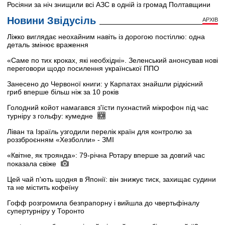
Росіяни за ніч знищили всі АЗС в одній із громад Полтавщини
Новини Звідусіль
АРХІВ
Ліжко виглядає неохайним навіть із дорогою постіллю: одна
деталь змінює враження
«Саме по тих кроках, які необхідні». Зеленський анонсував нові
переговори щодо посилення української ППО
Занесено до Червоної книги: у Карпатах знайшли рідкісний
гриб вперше більш ніж за 10 років
Голодний койот намагався з'їсти пухнастий мікрофон під час
турніру з гольфу: кумедне
Ліван та Ізраїль узгодили перелік країн для контролю за
роззброєнням «Хезболли» - ЗМІ
«Квітне, як троянда»: 79-річна Ротару вперше за довгий час
показала свіже
Цей чай п'ють щодня в Японії: він знижує тиск, захищає судини
та не містить кофеїну
Гофф розгромила безпрапорну і вийшла до чвертьфіналу
супертурніру у Торонто