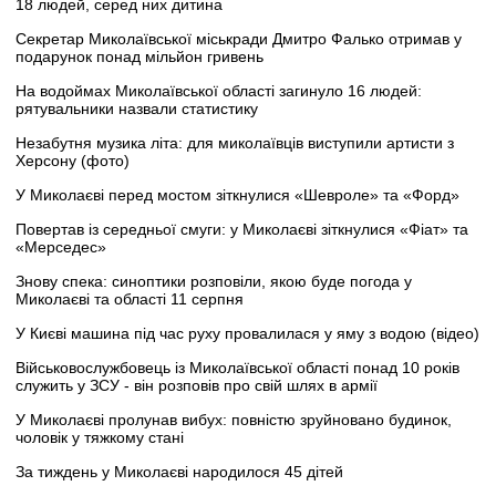
18 людей, серед них дитина
Секретар Миколаївської міськради Дмитро Фалько отримав у
подарунок понад мільйон гривень
На водоймах Миколаївської області загинуло 16 людей:
рятувальники назвали статистику
Незабутня музика літа: для миколаївців виступили артисти з
Херсону (фото)
У Миколаєві перед мостом зіткнулися «Шевроле» та «Форд»
Повертав із середньої смуги: у Миколаєві зіткнулися «Фіат» та
«Мерседес»
Знову спека: синоптики розповіли, якою буде погода у
Миколаєві та області 11 серпня
У Києві машина під час руху провалилася у яму з водою (відео)
Військовослужбовець із Миколаївської області понад 10 років
служить у ЗСУ - він розповів про свій шлях в армії
У Миколаєві пролунав вибух: повністю зруйновано будинок,
чоловік у тяжкому стані
За тиждень у Миколаєві народилося 45 дітей