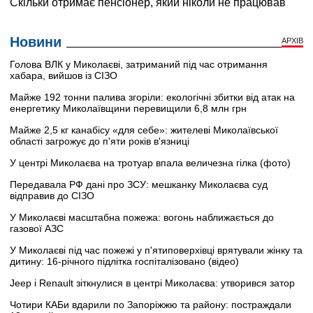
Новини
АРХІВ
Голова ВЛК у Миколаєві, затриманий під час отримання
хабара, вийшов із СІЗО
Майже 192 тонни палива згоріли: екологічні збитки від атак на
енергетику Миколаївщини перевищили 6,8 млн грн
Майже 2,5 кг канабісу «для себе»: жителеві Миколаївської
області загрожує до п'яти років в'язниці
У центрі Миколаєва на тротуар впала величезна гілка (фото)
Передавала РФ дані про ЗСУ: мешканку Миколаєва суд
відправив до СІЗО
У Миколаєві масштабна пожежа: вогонь наближається до
газової АЗС
У Миколаєві під час пожежі у п'ятиповерхівці врятували жінку та
дитину: 16-річного підлітка госпіталізовано (відео)
Jeep і Renault зіткнулися в центрі Миколаєва: утворився затор
Чотири КАБи вдарили по Запоріжжю та району: постраждали