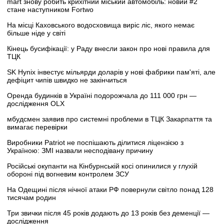
mart знову робить крихітний міський автомобіль: новий #2
стане наступником Fortwo
На місці Каховського водосховища виріс ліс, якого немає
більше ніде у світі
Кінець бусифікації: у Раду внесли закон про нові правила для
ТЦК
SK Hynix інвестує мільярди доларів у нові фабрики пам'яті, але
дефіцит чипів швидко не закінчиться
Оренда будинків в Україні подорожчала до 111 000 грн —
дослідження OLX
мбудсмен заявив про системні проблеми в ТЦК Закарпаття та
вимагає перевірки
Виробники Patriot не поспішають ділитися ліцензією з
Україною: ЗМІ назвали несподівану причину
Російські окупанти на Кінбурнській косі опинилися у глухій
обороні під вогневим контролем ЗСУ
На Одещині після нічної атаки РФ повернули світло понад 128
тисячам родин
Три звички після 45 років додають до 13 років без деменції —
дослідження