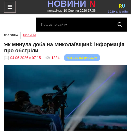
НОВИНИ
N
R
U
понеділок, 10 Серпня 2026 17:38
1629 днів війни
ГОЛОВНА
НОВИНИ
Як минула доба на Миколаївщині: інформація
про обстріли
читать на русском
04.06.2026 в 07:15
1334