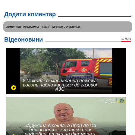
Додати коментар
Коментарі доступні в наших
Telegram
и
instagram
.
Відеоновини
АРХІВ
У Миколаєві масштабна пожежа:
вогонь наближається до газової
АЗС
«Дружина втекла, а дрон почав
полювання»: з'явилися нові
подробиці атаки на фермера з