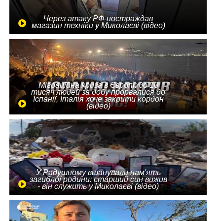
Через атаку РФ постраждав
магазин техніки у Миколаєві (відео)
Міграційна криза в Європі: до 10
тисяч людей за добу прорвалися до
Іспанії, Італія хоче закрити кордон
(відео)
У Радушному вшанували пам'ять
загиблої родини: старший син вижив
- він служить у Миколаєві (відео)