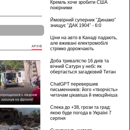
Кремль хоче зробити США
покірними
Ймовірний суперник "Динамо"
знищує "ДАК 1904" - 6:0
Ціни на авто в Канаді падають,
але вживані електромобілі
АРХІВ
стрімко дорожчають
Доба тривалістю 16 днів та
вічний Сатурн у небі: як
обертається загадковий Титан
ChatGPT перевершив
письменників: його «творчість»
читачам цікавіша й емоційніша
попрощалися з лікарем
 загинув на фронті
Спека до +38, грози та град:
якою буде погода в Україні 7
серпня