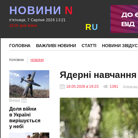
НОВИНИ
N
п'ятниця, 7 Серпня 2026 13:21
R
U
1626 днів війни
ГОЛОВНА
ВАЖЛИВІ НОВИНИ
СТАТТІ
НОВИНИ ЗВІДУС
ГОЛОВНА
НОВИНИ
Ядерні навчання
18.05.2026 в 19:23
1391
Алексан
Вчора
Доля війни
в Україні
вирішується
у небі