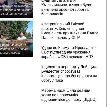
Судитимуть жителя
Хмельниччини, в якого було
 вшанували пам'ять
вилучено арсенал зброї та
и: старший син вижив -
боєприпасів
 у Миколаєві (відео)
«Нетривіальний і дієвий
варіант»: Клімкін оцінив
ймовірність призначення Павла
Паліси послом у США
і пройшла акція на
Удари по Криму та Ярославлю:
мбрига 123-ї бригади
СБУ підтвердила ураження
Макухи (відео)
кораблів ФСБ і великого НПЗ
Інцидент в аеропорту Лейпцига:
Бундестаг спростував
інформацію про боєприпаси на
борту літака
Мережа насмішила реакція
хаски на пропозицію
відправитися до парку (ВІДЕО)