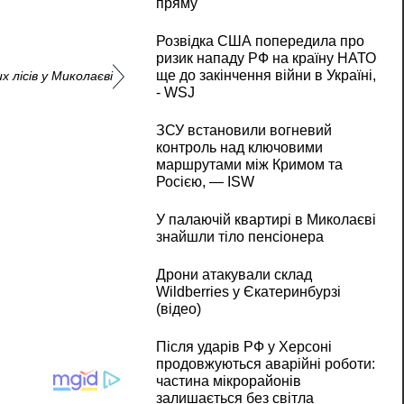
пряму
Розвідка США попередила про
ризик нападу РФ на країну НАТО
ще до закінчення війни в Україні,
 лісів у Миколаєві
- WSJ
ЗСУ встановили вогневий
контроль над ключовими
маршрутами між Кримом та
Росією, — ISW
У палаючій квартирі в Миколаєві
знайшли тіло пенсіонера
Дрони атакували склад
Wildberries у Єкатеринбурзі
(відео)
Після ударів РФ у Херсоні
продовжуються аварійні роботи:
частина мікрорайонів
залишається без світла