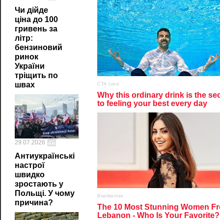
Чи дійде
ціна до 100
гривень за
літр:
бензиновий
ринок
України
тріщить по
швах
29.07.2026
Антиукраїнські
настрої
швидко
зростають у
Польщі. У чому
причина?