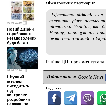
міжнародних партнерів:
"
Ефективна відповідь на 
включати різке посиленн
02.08.2026
підтримки України, яка б
Новий дизайн
Європу, нарощування при
євробанкнот:
безпекової взаємодії з Укр
незадоволених
буде багато
Раніше ЦПІ прокоментували
01.08.2026
Підписатися:
Google News
Штучний
інтелект
виходить з-
Поділитися:
під
контролю:
розробники
налякані та