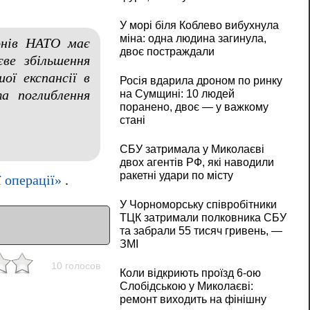
У морі біля Коблево вибухнула
міна: одна людина загинула,
донів НАТО має
двоє постраждали
єве збільшення
ої експансії в
Росія вдарила дроном по ринку
на Сумщині: 10 людей
а поглиблення
поранено, двоє — у важкому
стані
СБУ затримала у Миколаєві
двох агентів РФ, які наводили
ракетні удари по місту
 операції»
.
У Чорноморську співробітники
ТЦК затримали полковника СБУ
та забрали 55 тисяч гривень, —
ЗМІ
10 голосов
Коли відкриють проїзд 6-ою
Слобідською у Миколаєві:
ремонт виходить на фінішну