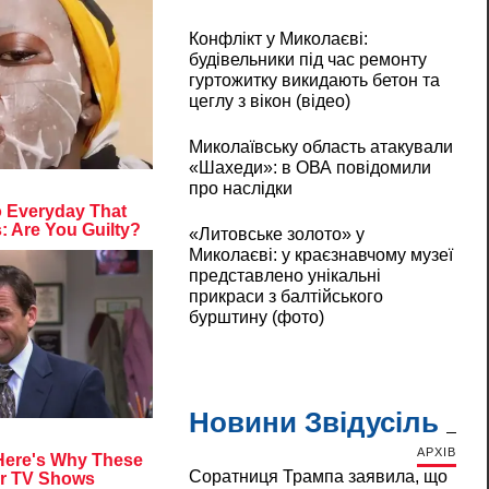
Конфлікт у Миколаєві:
будівельники під час ремонту
гуртожитку викидають бетон та
цеглу з вікон (відео)
Миколаївську область атакували
«Шахеди»: в ОВА повідомили
про наслідки
«Литовське золото» у
Миколаєві: у краєзнавчому музеї
представлено унікальні
прикраси з балтійського
бурштину (фото)
Новини Звідусіль
АРХІВ
Соратниця Трампа заявила, що