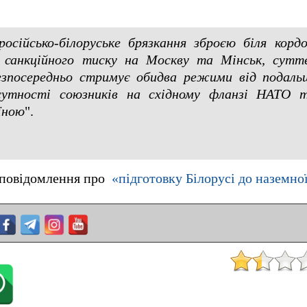
російсько-білоруське брязкання зброєю біля кор
я санкційного тиску на Москву та Мінськ, сутт
езпосередньо стримує обидва режими від подальш
сутності союзників на східному фланзі НАТО т
аїною
".
 повідомлення про
«підготовку Білорусі до наземної