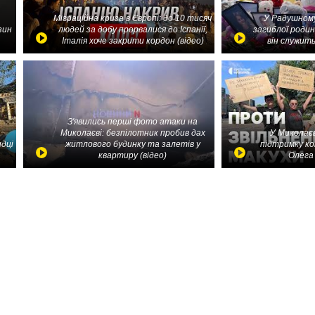
Міграційна криза в Європі: до 10 тисяч
У Радушному
зин
людей за добу прорвалися до Іспанії,
загиблої родин
Італія хоче закрити кордон (відео)
він служить
З'явились перші фото атаки на
Миколаєві: безпілотник пробив дах
У Миколаєв
идці
житлового будинку та залетів у
підтримку ко
квартиру (відео)
Олега 