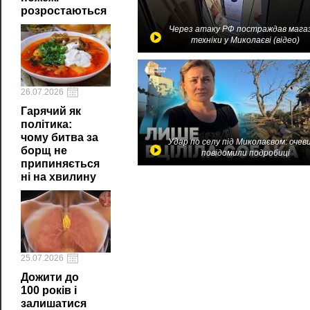
розростаються
Через атаку РФ постраждав мага
техніки у Миколаєві (відео)
26.07.2026
Гарячий як
політика:
чому битва за
Удар по селу під Миколаєвом: очев
борщ не
повідомили подробиці
припиняється
ні на хвилину
25.07.2026
Дожити до
100 років і
залишатися