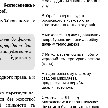
сімей: у дитини знайшли таргана
в,
безпосередньо
у вусі
ої.
В Україні вперше судять
публікованому у
російського військового за
зґвалтування жінки в окупації
У Миколаєві під час гідравлічних
ремль де-факто
випробувань виявили аварійну
ділянку тепломережі
 прецедент для
е засудження з
У Миколаївській області побито
", — йдеться у
черговий температурний рекорд
(мапа)
На Центральному міському
дного права, а й
стадіоні Миколаєва
продовжується вирубка
аварійних тополь
но перетнули всі
Смертельна ДТП під
ся без жорсткої
Миколаєвом: в аварії зіткнулися
ї спільноти та
фура, автобус та позашляховик