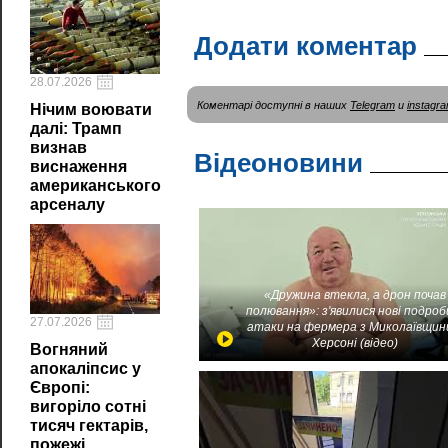
Додати коментар
28.07.2026
Коментарі доступні в наших
Telegram
и
instagr
Нічим воювати
далі: Трамп
визнав
Відеоновини
виснаження
американського
арсеналу
«Дружина втекла, а дрон почав
полювання»: з'явилися нові подроб
27.07.2026
атаки на фермера з Миколаївщин
Херсоні (відео)
Вогняний
апокаліпсис у
Європі:
вигоріло сотні
тисяч гектарів,
пожежі