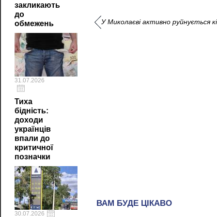
закликають
до
У Миколаєві активно руйнується к
обмежень
31.07.2026
Тиха
бідність:
доходи
українців
впали до
критичної
позначки
30.07.2026