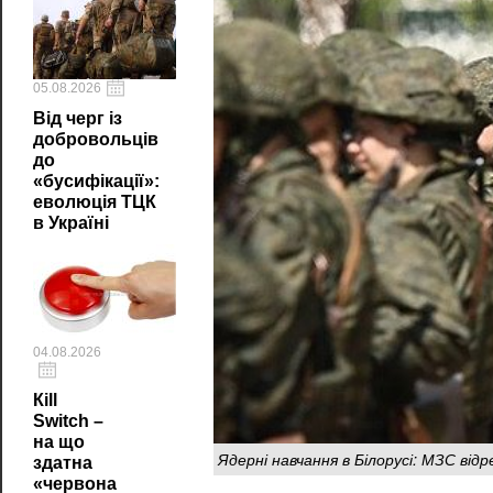
05.08.2026
Від черг із
добровольців
до
«бусифікації»:
еволюція ТЦК
в Україні
04.08.2026
Кill
Switch –
на що
Ядерні навчання в Білорусі: МЗС від
здатна
«червона