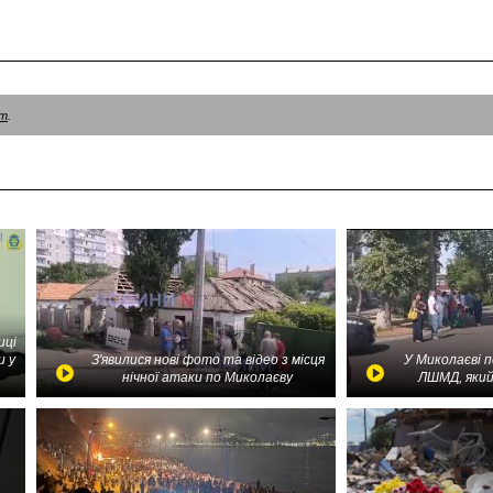
am
.
иці
и у
З'явилися нові фото та відео з місця
У Миколаєві 
нічної атаки по Миколаєву
ЛШМД, який