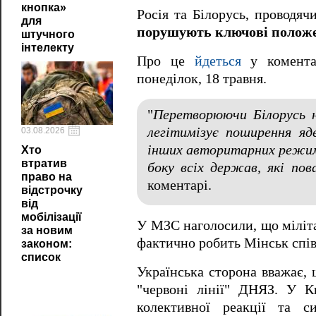
кнопка»
Росія та Білорусь, проводя
для
порушують ключові положен
штучного
інтелекту
Про це
йдеться
у коментар
понеділок, 18 травня.
"
Перетворюючи Білорусь н
легітимізує поширення яд
03.08.2026
інших авторитарних режим
Хто
втратив
боку всіх держав, які п
право на
коментарі.
відстрочку
від
мобілізації
У МЗС наголосили, що міліта
за новим
фактично робить Мінськ спів
законом:
список
Українська сторона вважає,
"червоні лінії" ДНЯЗ. У К
колективної реакції та с