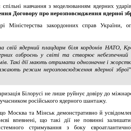
чи спільні навчання з моделюванням ядерних ударі
ня Договору про нерозповсюдження ядерної збр
і Міністерства закордонних справ України, о
а свій ядерний плацдарм біля кордонів НАТО, К
ерних озброєнь у світі та створює небезпечний
ів. Такі дії мають отримати однозначне і жорстк
оважають режим нерозповсюдження ядерної зброї
ризація Білорусі не лише руйнує довіру до міжнаро
учасником російського ядерного шантажу.
 що Москва та Мінськ демонстративно й усвідомле
иєві впевнені, що такі дії не повинні залишати
истемного стримування з боку євроатлантично