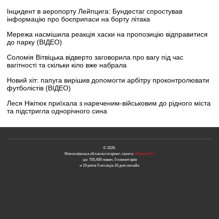
Інцидент в аеропорту Лейпцига: Бундестаг спростував
інформацію про боєприпаси на борту літака
Мережа насмішила реакція хаски на пропозицію відправитися
до парку (ВІДЕО)
Соломія Вітвіцька відверто заговорила про вагу під час
вагітності та скільки кіло вже набрала
Новий хіт: папуга вирішив допомогти арбітру проконтролювати
футболістів (ВІДЕО)
Леся Нікітюк приїхала з нареченим-військовим до рідного міста
та підстригла однорічного сина
© 2026.
Миколаївська обласна інтернет-газета
«Новини N»
це: 705,406 новин, 0 коментарів
и 19 років 5 місяців 24 дня онлайн.