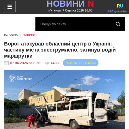
НОВИНИ
N
R
U
п'ятниця, 7 Серпня 2026 16:08
1626 днів війни
ГОЛОВНА
НОВИНИ
Ворог атакував обласний центр в Україні:
частину міста знеструмлено, загинув водій
маршрутки
читать на русском
07.06.2026 в 08:30
4483