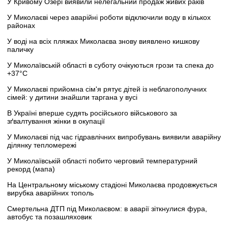
У Кривому Озері виявили нелегальний продаж живих раків
У Миколаєві через аварійні роботи відключили воду в кількох
районах
У воді на всіх пляжах Миколаєва знову виявлено кишкову
паличку
У Миколаївській області в суботу очікуються грози та спека до
+37°C
У Миколаєві прийомна сім'я рятує дітей із неблагополучних
сімей: у дитини знайшли таргана у вусі
В Україні вперше судять російського військового за
зґвалтування жінки в окупації
У Миколаєві під час гідравлічних випробувань виявили аварійну
ділянку тепломережі
У Миколаївській області побито черговий температурний
рекорд (мапа)
На Центральному міському стадіоні Миколаєва продовжується
вирубка аварійних тополь
Смертельна ДТП під Миколаєвом: в аварії зіткнулися фура,
автобус та позашляховик