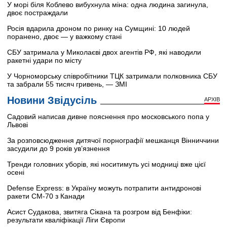
У морі біля Коблево вибухнула міна: одна людина загинула,
двоє постраждали
Росія вдарила дроном по ринку на Сумщині: 10 людей
поранено, двоє — у важкому стані
СБУ затримала у Миколаєві двох агентів РФ, які наводили
ракетні удари по місту
У Чорноморську співробітники ТЦК затримали полковника СБУ
та забрали 55 тисяч гривень, — ЗМІ
Новини Звідусіль
АРХІВ
Садовий написав дивне пояснення про московського попа у
Львові
За розповсюдження дитячої порнографії мешканця Вінниччини
засудили до 9 років ув’язнення
Тренди головних уборів, які носитимуть усі модниці вже цієї
осені
Defense Express: в Україну можуть потрапити антидронові
ракети CM-70 з Канади
Асист Судакова, звитяга Сікана та розгром від Бенфіки:
результати кваліфікації Ліги Європи