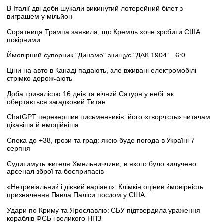
В Італії дві доби шукали викинутий лотерейний білет з
виграшем у мільйон
Соратниця Трампа заявила, що Кремль хоче зробити США
покірними
Ймовірний суперник "Динамо" знищує "ДАК 1904" - 6:0
Ціни на авто в Канаді падають, але вживані електромобілі
стрімко дорожчають
Доба тривалістю 16 днів та вічний Сатурн у небі: як
обертається загадковий Титан
ChatGPT перевершив письменників: його «творчість» читачам
цікавіша й емоційніша
Спека до +38, грози та град: якою буде погода в Україні 7
серпня
Судитимуть жителя Хмельниччини, в якого було вилучено
арсенал зброї та боєприпасів
«Нетривіальний і дієвий варіант»: Клімкін оцінив ймовірність
призначення Павла Паліси послом у США
Удари по Криму та Ярославлю: СБУ підтвердила ураження
кораблів ФСБ і великого НПЗ