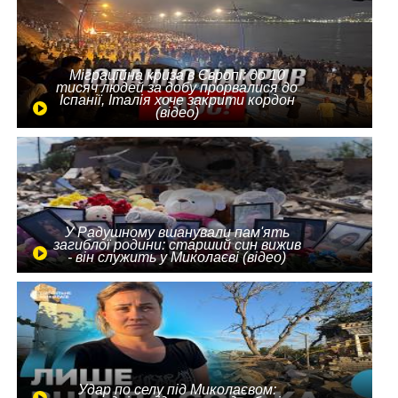
Міграційна криза в Європі: до 10
тисяч людей за добу прорвалися до
Іспанії, Італія хоче закрити кордон
(відео)
У Радушному вшанували пам'ять
загиблої родини: старший син вижив
- він служить у Миколаєві (відео)
Удар по селу під Миколаєвом: