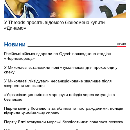
Новини
АРХІВ
Російські війська вдарили по Одесі: пошкоджено стадіон
«Чорноморець»
У Миколаєві встановили нові «туманчики» для прохолоди у
спеку
У Миколаєві ліквідували несанкціоноване звалище після
звернення мешканця
«Укрзалізниця» змінює маршрути поїздів через ситуацію з
безпекою
Підрив міни у Коблево із загиблими та постраждалими: поліція
відкрила кримінальну справу
Порт у Ялті атакували морські безпілотники: почалася пожежа