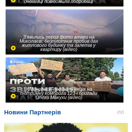
очевидці повідомили подробиці
З'явились перші фото атаки на
Миколаєві: безпілотник пробив дах
житлового будинку та залетів у
квартиру (відео)
У Миколаєві пройшла акція на
підтримку комбрига 123-ї бригади
Олега Макухи (відео)