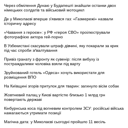
Через обмілення Дунаю у Будапешті знайшли останки двох
німецьких солдатів та військовий мотоцикл
Де у Миколаєві вперше з'явився газ: «Газмережі» назвали
історичну адресу
«Чавання з героєм»: у РФ «героя СВО» проілюстрували
фотографією актора гей-порно
В Узбекистані скасували штраф дівчині, яку покарали за крик
під час спроби зґвалтування
Привіз гранату з фронту як сувенір: після вибуху із
постраждалими чоловіка взяли під варту
Зруйнований готель «Одеса» хочуть використати для
розміщення ВПО
На Київщині згорів притулок для тварин: загинуло вісім собак
Жовтневий палац у Києві вартістю близько 1 млрд грн
повертають державі
Кінбурнська коса під вогневим контролем ЗСУ: російські війська
намагаються утримати позиції
Магічна дата: у Миколаєві сьогодні пройшло 11 весіль