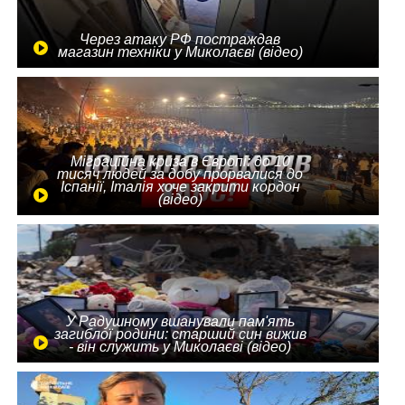
Через атаку РФ постраждав
магазин техніки у Миколаєві (відео)
Міграційна криза в Європі: до 10
тисяч людей за добу прорвалися до
Іспанії, Італія хоче закрити кордон
(відео)
У Радушному вшанували пам'ять
загиблої родини: старший син вижив
- він служить у Миколаєві (відео)