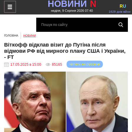
НОВИНИ
N
R
U
неділя, 9 Серпня 2026 07:40
1628 днів війни
ГОЛОВНА
НОВИНИ
Віткофф відклав візит до Путіна після
відмови РФ від мирного плану США і України,
- FT
читать на русском
17.05.2025 в 15:00
85165