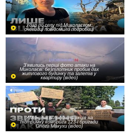
Удар по селу під Миколаєвом:
очевидці повідомили подробиці
З'явились перші фото атаки на
Миколаєві: безпілотник пробив дах
житлового будинку та залетів у
квартиру (відео)
У Миколаєві пройшла акція на
підтримку комбрига 123-ї бригади
Олега Макухи (відео)