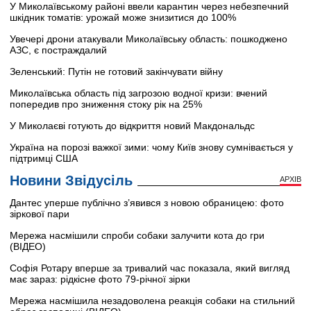
У Миколаївському районі ввели карантин через небезпечний
шкідник томатів: урожай може знизитися до 100%
Увечері дрони атакували Миколаївську область: пошкоджено
АЗС, є постраждалий
Зеленський: Путін не готовий закінчувати війну
Миколаївська область під загрозою водної кризи: вчений
попередив про зниження стоку рік на 25%
У Миколаєві готують до відкриття новий Макдональдс
Україна на порозі важкої зими: чому Київ знову сумнівається у
підтримці США
Новини Звідусіль
АРХІВ
Дантес уперше публічно з’явився з новою обраницею: фото
зіркової пари
Мережа насмішили спроби собаки залучити кота до гри
(ВІДЕО)
Софія Ротару вперше за тривалий час показала, який вигляд
має зараз: рідкісне фото 79-річної зірки
Мережа насмішила незадоволена реакція собаки на стильний