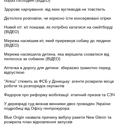
образ господині (ВІДЕО)
Здорове харчування: від яких вуглеводів не товстіють
Дієтологи розповіли, чи корисно їсти консервовані огірки
Новий хіт: кіт показав, як потрібно кататися на скейтборді
(ВІДЕО)
Мережа насмішив кіт, який приревнув собаку до людини
(ВІДЕО)
Мережа насмішила дитина, яка вирішила сховатися від
пилососа за собакою (ВІДЕО)
Аптечка в дорогу для дитини: збираємо грамотно перед
відпусткою
"Атеш" стежить за ФСБ у Донецьку: агенти розкрили місце
роботи та розпорядок окупантів
Федоров про реформу мобілізації: етапний призов та СЗЧ
У держзраді суд визнав винними двох громадян України:
подробиці від Офісу генпрокурора
Blue Origin назвала причину вибуху ракети New Glenn та
розкрила план відновлення запусків