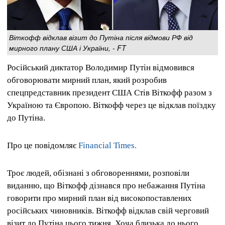
Віткофф відклав візит до Путіна після відмови РФ від
мирного плану США і України, - FT
Російський диктатор Володимир Путін відмовився
обговорювати мирний план, який розробив
спецпредставник президент США Стів Віткофф разом з
Україною та Європою. Віткофф через це відклав поїздку
до Путіна.
Про це повідомляє
Financial Times.
Троє людей, обізнані з обговореннями, розповіли
виданню, що Віткофф дізнався про небажання Путіна
говорити про мирний план від високопоставлених
російських чиновників. Віткофф відклав свій черговий
візит до Путіна цього тижня. Хоча близька до нього