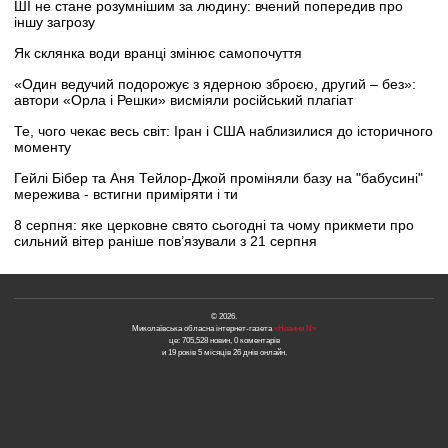
ШІ не стане розумнішим за людину: вчений попередив про
іншу загрозу
Як склянка води вранці змінює самопочуття
«Один ведучий подорожує з ядерною зброєю, другий – без»:
автори «Орла і Решки» висміяли російський плагіат
Те, чого чекає весь світ: Іран і США наблизилися до історичного
моменту
Гейлі Бібер та Аня Тейлор-Джой проміняли базу на "бабусині"
мережива - встигни приміряти і ти
8 серпня: яке церковне свято сьогодні та чому прикмети про
сильний вітер раніше пов’язували з 21 серпня
© 2026.
Миколаївська обласна інтернет-газета
«Новини N»
це: 705,528 новин, 0 коментарів
и 19 років 5 місяців 26 днів онлайн.