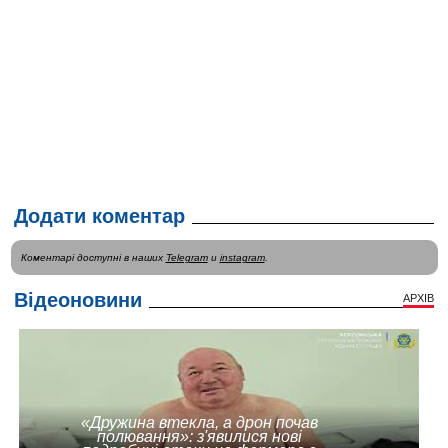
Додати коментар
Коментарі доступні в наших
Telegram
и
instagram
.
Відеоновини
АРХІВ
«Дружина втекла, а дрон почав
полювання»: з'явилися нові