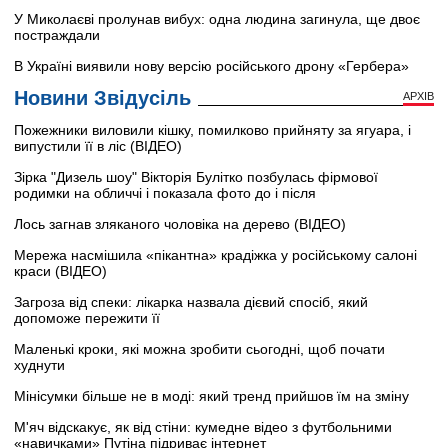
У Миколаєві пролунав вибух: одна людина загинула, ще двоє
постраждали
В Україні виявили нову версію російського дрону «Гербера»
Новини Звідусіль
АРХІВ
Пожежники виловили кішку, помилково прийняту за ягуара, і
випустили її в ліс (ВІДЕО)
Зірка "Дизель шоу" Вікторія Булітко позбулась фірмової
родимки на обличчі і показала фото до і після
Лось загнав зляканого чоловіка на дерево (ВІДЕО)
Мережа насмішила «пікантна» крадіжка у російському салоні
краси (ВІДЕО)
Загроза від спеки: лікарка назвала дієвий спосіб, який
допоможе пережити її
Маленькі кроки, які можна зробити сьогодні, щоб почати
худнути
Мінісумки більше не в моді: який тренд прийшов їм на зміну
М'яч відскакує, як від стіни: кумедне відео з футбольними
«навичками» Путіна підриває інтернет