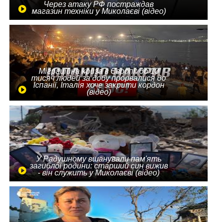
Через атаку РФ постраждав
магазин техніки у Миколаєві (відео)
Міграційна криза в Європі: до 10
тисяч людей за добу прорвалися до
Іспанії, Італія хоче закрити кордон
(відео)
У Радушному вшанували пам'ять
загиблої родини: старший син вижив
- він служить у Миколаєві (відео)