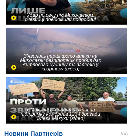
Удар по селу під Миколаєвом:
очевидці повідомили подробиці
З'явились перші фото атаки на
Миколаєві: безпілотник пробив дах
житлового будинку та залетів у
квартиру (відео)
У Миколаєві пройшла акція на
підтримку комбрига 123-ї бригади
Олега Макухи (відео)