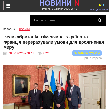
НОВИНИ
N
R
U
субота, 8 Серпня 2026 00:48
1627 днів війни
ГОЛОВНА
НОВИНИ
Великобританія, Німеччина, Україна та
Франція перерахували умови для досягнення
миру
читать на русском
08.06.2026 в 08:41
2721
Ірина Ігорева