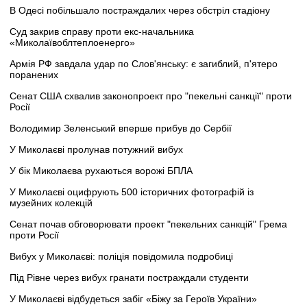
В Одесі побільшало постраждалих через обстріл стадіону
Суд закрив справу проти екс-начальника
«Миколаївоблтеплоенерго»
Армія РФ завдала удар по Слов'янську: є загиблий, п'ятеро
поранених
Сенат США схвалив законопроект про "пекельні санкції" проти
Росії
Володимир Зеленський вперше прибув до Сербії
У Миколаєві пролунав потужний вибух
У бік Миколаєва рухаються ворожі БПЛА
У Миколаєві оцифрують 500 історичних фотографій із
музейних колекцій
Сенат почав обговорювати проект "пекельних санкцій" Грема
проти Росії
Вибух у Миколаєві: поліція повідомила подробиці
Під Рівне через вибух гранати постраждали студенти
У Миколаєві відбудеться забіг «Біжу за Героїв України»