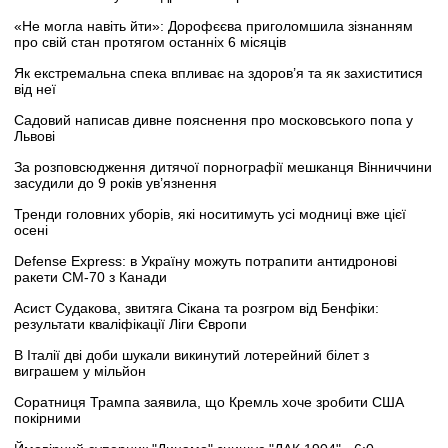
«Не могла навіть йти»: Дорофєєва приголомшила зізнанням
про свій стан протягом останніх 6 місяців
Як екстремальна спека впливає на здоров’я та як захиститися
від неї
Садовий написав дивне пояснення про московського попа у
Львові
За розповсюдження дитячої порнографії мешканця Вінниччини
засудили до 9 років ув’язнення
Тренди головних уборів, які носитимуть усі модниці вже цієї
осені
Defense Express: в Україну можуть потрапити антидронові
ракети CM-70 з Канади
Асист Судакова, звитяга Сікана та розгром від Бенфіки:
результати кваліфікації Ліги Європи
В Італії дві доби шукали викинутий лотерейний білет з
виграшем у мільйон
Соратниця Трампа заявила, що Кремль хоче зробити США
покірними