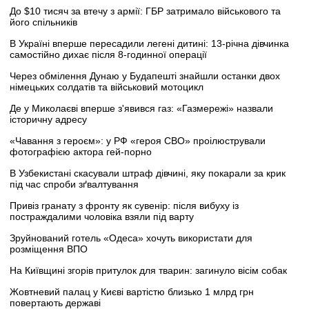
До $10 тисяч за втечу з армії: ГБР затримало військового та
його спільників
В Україні вперше пересадили легені дитині: 13-річна дівчинка
самостійно дихає після 8-годинної операції
Через обмілення Дунаю у Будапешті знайшли останки двох
німецьких солдатів та військовий мотоцикл
Де у Миколаєві вперше з'явився газ: «Газмережі» назвали
історичну адресу
«Чавання з героєм»: у РФ «героя СВО» проілюстрували
фотографією актора гей-порно
В Узбекистані скасували штраф дівчині, яку покарали за крик
під час спроби зґвалтування
Привіз гранату з фронту як сувенір: після вибуху із
постраждалими чоловіка взяли під варту
Зруйнований готель «Одеса» хочуть використати для
розміщення ВПО
На Київщині згорів притулок для тварин: загинуло вісім собак
Жовтневий палац у Києві вартістю близько 1 млрд грн
повертають державі