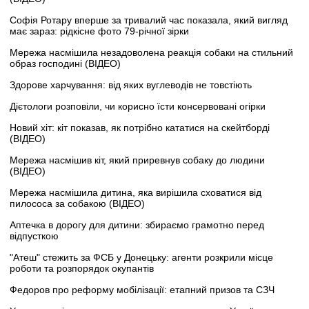
Софія Ротару вперше за тривалий час показала, який вигляд
має зараз: рідкісне фото 79-річної зірки
Мережа насмішила незадоволена реакція собаки на стильний
образ господині (ВІДЕО)
Здорове харчування: від яких вуглеводів не товстіють
Дієтологи розповіли, чи корисно їсти консервовані огірки
Новий хіт: кіт показав, як потрібно кататися на скейтборді
(ВІДЕО)
Мережа насмішив кіт, який приревнув собаку до людини
(ВІДЕО)
Мережа насмішила дитина, яка вирішила сховатися від
пилососа за собакою (ВІДЕО)
Аптечка в дорогу для дитини: збираємо грамотно перед
відпусткою
"Атеш" стежить за ФСБ у Донецьку: агенти розкрили місце
роботи та розпорядок окупантів
Федоров про реформу мобілізації: етапний призов та СЗЧ