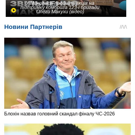
У Миколаєві пройшла акція на
підтримку комбрига 123-ї бригади
Олега Макухи (відео)