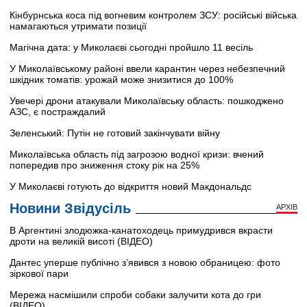
Кінбурнська коса під вогневим контролем ЗСУ: російські війська
намагаються утримати позиції
Магічна дата: у Миколаєві сьогодні пройшло 11 весіль
У Миколаївському районі ввели карантин через небезпечний
шкідник томатів: урожай може знизитися до 100%
Увечері дрони атакували Миколаївську область: пошкоджено
АЗС, є постраждалий
Зеленський: Путін не готовий закінчувати війну
Миколаївська область під загрозою водної кризи: вчений
попередив про зниження стоку рік на 25%
У Миколаєві готують до відкриття новий Макдональдс
Новини Звідусіль
АРХІВ
В Аргентині злодюжка-канатоходець примудрився вкрасти
дроти на великій висоті (ВІДЕО)
Дантес уперше публічно з’явився з новою обраницею: фото
зіркової пари
Мережа насмішили спроби собаки залучити кота до гри
(ВІДЕО)