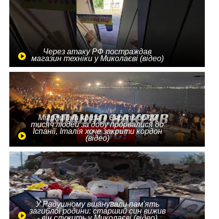
Через атаку РФ постраждав
магазин техніки у Миколаєві (відео)
Міграційна криза в Європі: до 10
тисяч людей за добу прорвалися до
Іспанії, Італія хоче закрити кордон
(відео)
У Радушному вшанували пам'ять
загиблої родини: старший син вижив
- він служить у Миколаєві (відео)