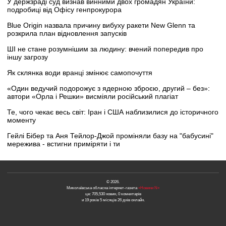
У держзраді суд визнав винними двох громадян України:
подробиці від Офісу генпрокурора
Blue Origin назвала причину вибуху ракети New Glenn та
розкрила план відновлення запусків
ШІ не стане розумнішим за людину: вчений попередив про
іншу загрозу
Як склянка води вранці змінює самопочуття
«Один ведучий подорожує з ядерною зброєю, другий – без»:
автори «Орла і Решки» висміяли російський плагіат
Те, чого чекає весь світ: Іран і США наблизилися до історичного
моменту
Гейлі Бібер та Аня Тейлор-Джой проміняли базу на "бабусині"
мережива - встигни приміряти і ти
© 2026.
Миколаївська обласна інтернет-газета
«Новини N»
це: 705,530 новин, 0 коментарів
и 19 років 5 місяців 26 днів онлайн.