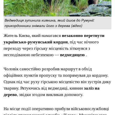
Ведмедиця зупинила киянина, який йшов до Румунії:
прикордонники знімали його з дерева (відео)
Житель Києва, який намагався
незаконно перетнути
українсько-румунський кордон
, під час нічного
переходу через гірську місцевість зіткнувся з
несподіваною небезпекою —
ведмедицею
.
Чоловік самостійно розробив маршрут в обхід
офіційних пунктів пропуску та попрямував до кордону.
Однак під час руху гірською місцевістю він зустрів дику
тварину. Рятуючись від ведмедиці, киянин
заліз на
дерево
, звідки згодом викликав допомогу.
На місце події оперативно прибули військовослужбовці