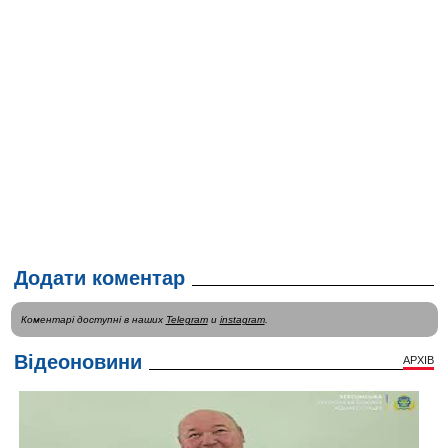
Додати коментар
Коментарі доступні в наших
Telegram
и
instagram
.
Відеоновини
АРХІВ