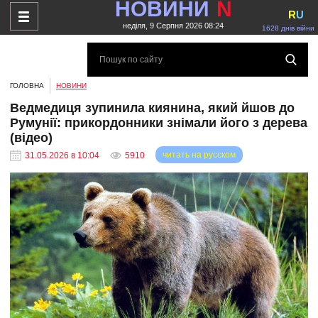
НОВИНИ
N
R
U
неділя, 9 Серпня 2026 08:24
1628 днів війни
ГОЛОВНА
НОВИНИ
Ведмедиця зупинила киянина, який йшов до
Румунії: прикордонники знімали його з дерева
(відео)
читать на русском
31.05.2026 в 10:04
5910