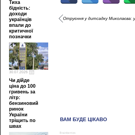
Тиха
бідність:
доходи
Отруєння у дитсадку Миколаєва: у
українців
впали до
критичної
позначки
30.07.2026
Чи дійде
ціна до 100
гривень за
літр:
бензиновий
ринок
України
тріщить по
швах