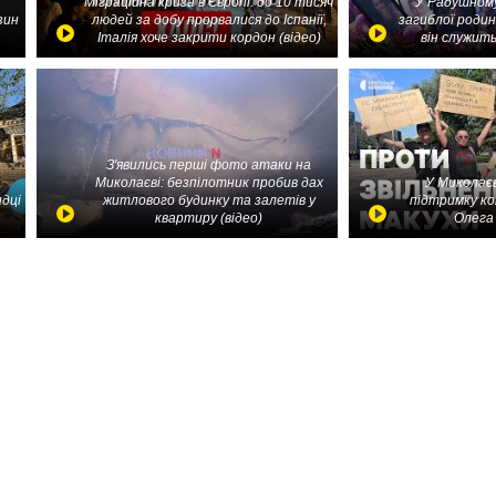
Міграційна криза в Європі: до 10 тисяч
У Радушному
зин
людей за добу прорвалися до Іспанії,
загиблої родин
Італія хоче закрити кордон (відео)
він служить
З'явились перші фото атаки на
Миколаєві: безпілотник пробив дах
У Миколаєв
идці
житлового будинку та залетів у
підтримку ко
квартиру (відео)
Олега 