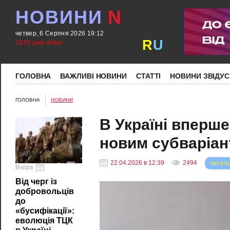
НОВИНИ
N
четвер, 6 Серпня 2026 19:12
R
U
1625 днів війни
ГОЛОВНА
ВАЖЛИВІ НОВИНИ
СТАТТІ
НОВИНИ ЗВІДУС
ГОЛОВНА
НОВИНИ
В Україні вперш
новим субваріан
22.04.2026 в 12:39
2494
читать
Вчора
Від черг із
добровольців
до
«бусифікації»:
еволюція ТЦК