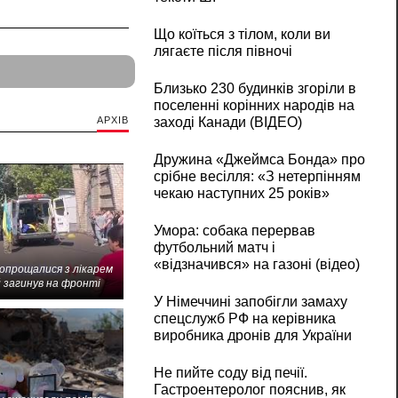
Що коїться з тілом, коли ви
лягаєте після півночі
Близько 230 будинків згоріли в
поселенні корінних народів на
АРХІВ
заході Канади (ВІДЕО)
Дружина «Джеймса Бонда» про
срібне весілля: «З нетерпінням
чекаю наступних 25 років»
Умора: собака перервав
футбольний матч і
«відзначився» на газоні (відео)
попрощалися з лікарем
 загинув на фронті
У Німеччині запобігли замаху
спецслужб РФ на керівника
виробника дронів для України
Не пийте соду від печії.
Гастроентеролог пояснив, як