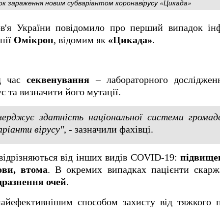
док зараження новим субваріантом коронавірусу «Цикада»
ов'я України повідомило про перший випадок ін
інії
Омікрон
, відомим як
«Цикада»
.
ід час
секвенування
– лабораторного досліджен
с та визначити його мутації.
верджує здатність національної системи громадс
аріанти вірусу"
, - зазначили фахівці.
ідрізняються від інших видів COVID-19:
підвище
ови, втома
. В окремих випадках пацієнти скар
дразнення очей
.
йефективнішим способом захисту від тяжкого п