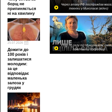
борщ не
Через атаку РФ постраждав мага
припиняється
техніки у Миколаєві (відео)
ні на хвилину
25.07.2026
Удар по селу під Миколаєвом: очев
повідомили подробиці
Дожити до
100 років і
залишатися
молодим:
за це
відповідає
маленька
залоза у
грудях