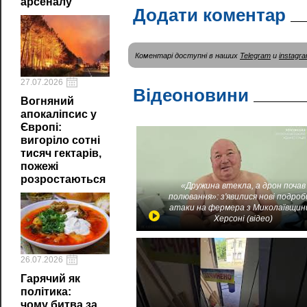
арсеналу
Додати коментар
Коментарі доступні в наших
Telegram
и
instagr
27.07.2026
Відеоновини
Вогняний
апокаліпсис у
Європі:
вигоріло сотні
тисяч гектарів,
пожежі
розростаються
«Дружина втекла, а дрон почав
полювання»: з'явилися нові подроб
атаки на фермера з Миколаївщин
Херсоні (відео)
26.07.2026
Гарячий як
політика:
чому битва за