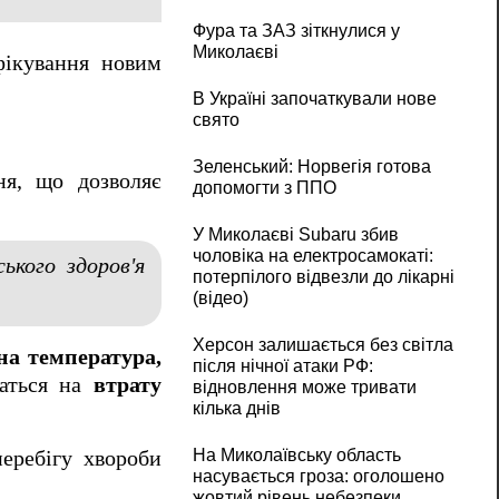
Фура та ЗАЗ зіткнулися у
Миколаєві
фікування новим
В Україні започаткували нове
свято
Зеленський: Норвегія готова
ня, що дозволяє
допомогти з ППО
У Миколаєві Subaru збив
чоловіка на електросамокаті:
ького здоров'я
потерпілого відвезли до лікарні
(відео)
Херсон залишається без світла
на температура,
після нічної атаки РФ:
жаться на
втрату
відновлення може тривати
кілька днів
На Миколаївську область
еребігу хвороби
насувається гроза: оголошено
жовтий рівень небезпеки