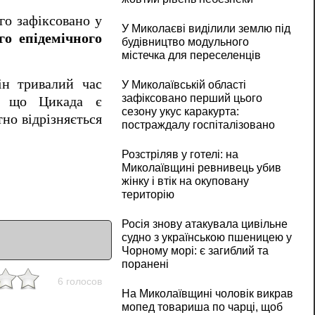
го зафіксовано у
У Миколаєві виділили землю під
го епідемічного
будівництво модульного
містечка для переселенців
ін тривалий час
У Миколаївській області
зафіксовано перший цього
ь, що Цикада є
сезону укус каракурта:
тно відрізняється
постраждалу госпіталізовано
Розстріляв у готелі: на
Миколаївщині ревнивець убив
жінку і втік на окуповану
територію
Росія знову атакувала цивільне
судно з українською пшеницею у
Чорному морі: є загиблий та
поранені
6 голосов
На Миколаївщині чоловік викрав
мопед товариша по чарці, щоб