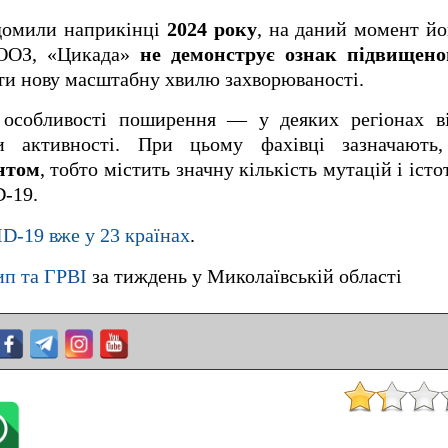
ідомили наприкінці
2024 року
, на даний момент йо
ВООЗ, «Цикада»
не демонструє ознак підвищено
ти нову масштабну хвилю захворюваності.
 особливості поширення — у деяких регіонах в
и активності. При цьому фахівці зазначают
нтом
, тобто містить значну кількість мутацій і істо
D-19.
-19 вже у 23 країнах
.
ип та ГРВІ
за тиждень у Миколаївській області