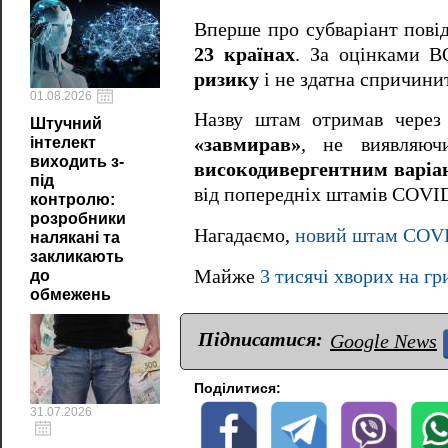
Вперше про субваріант пов
23 країнах
. За оцінками 
ризику
і не здатна спричини
01.08.2026
Назву штам отримав через
Штучний
інтелект
«завмирав»
, не виявляюч
виходить з-
високодивергентним варіа
під
від попередніх штамів COVI
контролю:
розробники
Нагадаємо,
новий штам COVID
налякані та
закликають
Майже
3 тисячі хворих на гр
до
обмежень
Підписатися:
Google News
Поділитися:
31.07.2026