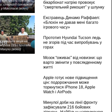
 вшанували пам'ять
бікарбонат натрію провокує
и: старший син вижив -
"смертельний рикошет" у шлунку
 у Миколаєві (відео)
Ексгравець Динамо Раффаел:
«Блохін не давав мені багато
ігрового часу»
Прототип Hyundai Tucson ледь
і пройшла акція на
не згорів під час випробувань у
мбрига 123-ї бригади
горах
Макухи (відео)
Мозок “оживає” від новизни: що
варто змінити у повсякденному
житті
Apple готує нове підвищення
цін: подорожчання може
торкнутися iPhone 18, Apple
Watch і AirPods
Минулої доби на лінії фронту
зафіксували 216 бойових
зіткнень. Найбільш напруженою