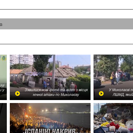
am
.
иці
и у
З'явилися нові фото та відео з місця
У Миколаєві 
нічної атаки по Миколаєву
ЛШМД, який