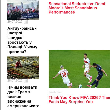
29.07.2026
Антиукраїнські
настрої
швидко
зростають у
Польщі. У чому
причина?
28.07.2026
Нічим воювати
далі: Трамп
визнав
виснаження
американського