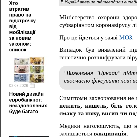
В Україні вперше підтвердили випа
Хто
втратив
право на
Міністерство охорони здор
відстрочку
субваріантом коронавірусу л
від
мобілізації
Про це йдеться у заяві
МОЗ
.
за новим
законом:
Випадок був виявлений п
список
генетично розшифрувати віру
"Виявлення "Цикади" підт
своєчасно фіксувати нові в
02.08.2026
Новий дизайн
Симптоми захворювання не в
євробанкнот:
нежить, кашель, біль гол
незадоволених
буде багато
смаку та нюху, висип чи по
Медики наголошують, що на
залишається
вакцинація
.