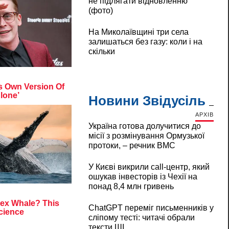
не підлягати відновленню
(фото)
На Миколаївщині три села
залишаться без газу: коли і на
скільки
Новини Звідусіль
АРХІВ
Україна готова долучитися до
місії з розмінування Ормузької
протоки, – речник ВМС
У Києві викрили call-центр, який
ошукав інвесторів із Чехії на
понад 8,4 млн гривень
ChatGPT переміг письменників у
сліпому тесті: читачі обрали
тексти ШІ