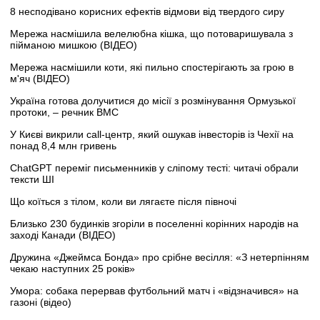
8 несподівано корисних ефектів відмови від твердого сиру
Мережа насмішила велелюбна кішка, що потоваришувала з
пійманою мишкою (ВІДЕО)
Мережа насмішили коти, які пильно спостерігають за грою в
м'яч (ВІДЕО)
Україна готова долучитися до місії з розмінування Ормузької
протоки, – речник ВМС
У Києві викрили call-центр, який ошукав інвесторів із Чехії на
понад 8,4 млн гривень
ChatGPT переміг письменників у сліпому тесті: читачі обрали
тексти ШІ
Що коїться з тілом, коли ви лягаєте після півночі
Близько 230 будинків згоріли в поселенні корінних народів на
заході Канади (ВІДЕО)
Дружина «Джеймса Бонда» про срібне весілля: «З нетерпінням
чекаю наступних 25 років»
Умора: собака перервав футбольний матч і «відзначився» на
газоні (відео)