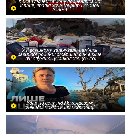
тисяч людей за добу прорвалися до
Іспанії, Італія хоче закрити кордон
(відео)
У Радушному вшанували пам'ять
загиблої родини: старший син вижив
- він служить у Миколаєві (відео)
Удар по селу під Миколаєвом:
очевидці повідомили подробиці