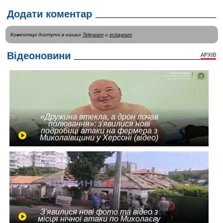
Додати коментар
Коментарі доступні в наших
Telegram
и
instagram
.
Відеоновини
АРХІВ
«Дружина втекла, а дрон почав
полювання»: з'явилися нові
подробиці атаки на фермера з
Миколаївщини у Херсоні (відео)
З'явилися нові фото та відео з
місця нічної атаки по Миколаєву