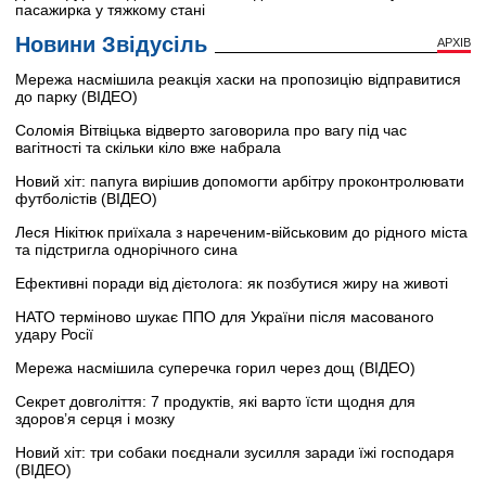
пасажирка у тяжкому стані
Новини Звідусіль
АРХІВ
Мережа насмішила реакція хаски на пропозицію відправитися
до парку (ВІДЕО)
Соломія Вітвіцька відверто заговорила про вагу під час
вагітності та скільки кіло вже набрала
Новий хіт: папуга вирішив допомогти арбітру проконтролювати
футболістів (ВІДЕО)
Леся Нікітюк приїхала з нареченим-військовим до рідного міста
та підстригла однорічного сина
Ефективні поради від дієтолога: як позбутися жиру на животі
НАТО терміново шукає ППО для України після масованого
удару Росії
Мережа насмішила суперечка горил через дощ (ВІДЕО)
Секрет довголіття: 7 продуктів, які варто їсти щодня для
здоров’я серця і мозку
Новий хіт: три собаки поєднали зусилля заради їжі господаря
(ВІДЕО)