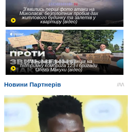
З'явились перші фото атаки на
Миколаєві: безпілотник пробив дах
житлового будинку та залетів у
квартиру (відео)
У Миколаєві пройшла акція на
підтримку комбрига 123-ї бригади
Олега Макухи (відео)