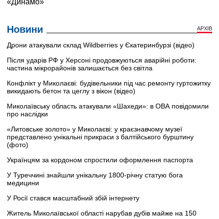
Новини
АРХІВ
Дрони атакували склад Wildberries у Єкатеринбурзі (відео)
Після ударів РФ у Херсоні продовжуються аварійні роботи:
частина мікрорайонів залишається без світла
Конфлікт у Миколаєві: будівельники під час ремонту гуртожитку
викидають бетон та цеглу з вікон (відео)
Миколаївську область атакували «Шахеди»: в ОВА повідомили
про наслідки
«Литовське золото» у Миколаєві: у краєзнавчому музеї
представлено унікальні прикраси з балтійського бурштину
(фото)
Українцям за кордоном спростили оформлення паспорта
У Туреччині знайшли унікальну 1800-річну статую бога
медицини
У Росії стався масштабний збій інтернету
Житель Миколаївської області нарубав дубів майже на 150