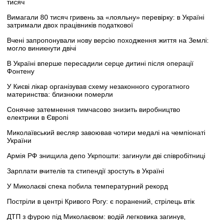
тисяч
Вимагали 80 тисяч гривень за «лояльну» перевірку: в Україні
затримали двох працівників податкової
Вчені запропонували нову версію походження життя на Землі:
могло виникнути двічі
В Україні вперше пересадили серце дитині після операції
Фонтену
У Києві лікар організував схему незаконного сурогатного
материнства: близнюки померли
Сонячне затемнення тимчасово знизить виробництво
електрики в Європі
Миколаївський весляр завоював чотири медалі на чемпіонаті
України
Армія РФ знищила депо Укрпошти: загинули дві співробітниці
Зарплати вчителів та стипендії зростуть в Україні
У Миколаєві спека побила температурний рекорд
Постріли в центрі Кривого Рогу: є поранений, стрілець втік
ДТП з фурою під Миколаєвом: водій легковика загинув,