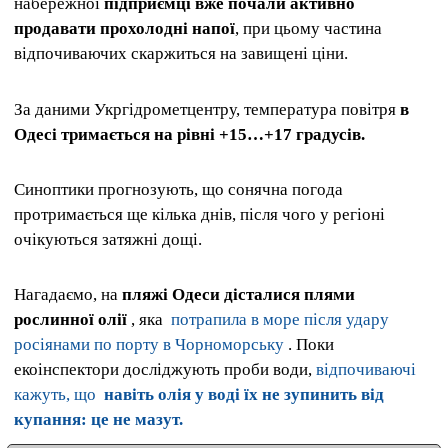
набережної
підприємці вже почали активно
продавати прохолодні напої
, при цьому частина
відпочиваючих скаржиться на завищені ціни.
За даними Укргідрометцентру, температура повітря
в
Одесі тримається на рівні +15…+17 градусів.
Синоптики прогнозують, що сонячна погода
протримається ще кілька днів, після чого у регіоні
очікуються затяжні дощі.
Нагадаємо, на
пляжі Одеси дісталися плями
рослинної олії
, яка
потрапила в море після удару
росіянами по порту в Чорноморську
. Поки
екоінспектори досліджують проби води,
відпочиваючі
кажуть, що
навіть олія у воді їх не зупинить від
купання: це не мазут.