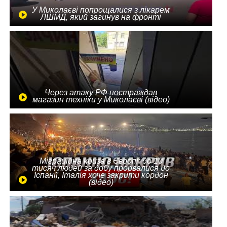
У Миколаєві попрощалися з лікарем
ЛШМД, який загинув на фронті
Через атаку РФ постраждав
магазин техніки у Миколаєві (відео)
Міграційна криза в Європі: до 10
тисяч людей за добу прорвалися до
Іспанії, Італія хоче закрити кордон
(відео)