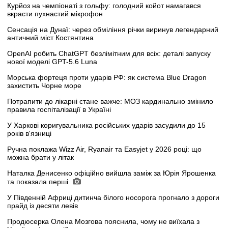
Курйоз на чемпіонаті з гольфу: голодний койот намагався
вкрасти пухнастий мікрофон
Сенсація на Дунаї: через обміління річки виринув легендарний
античний міст Костянтина
OpenAI робить ChatGPT безлімітним для всіх: деталі запуску
нової моделі GPT-5.6 Luna
Морська фортеця проти ударів РФ: як система Blue Dragon
захистить Чорне море
Потрапити до лікарні стане важче: МОЗ кардинально змінило
правила госпіталізації в Україні
У Харкові коригувальника російських ударів засудили до 15
років в'язниці
Ручна поклажа Wizz Air, Ryanair та Easyjet у 2026 році: що
можна брати у літак
Наталка Денисенко офіційно вийшла заміж за Юрія Ярошенка
та показала перші
У Південній Африці дитинча білого носорога прогнало з дороги
прайд із десяти левів
Продюсерка Олена Мозгова пояснила, чому не виїхала з