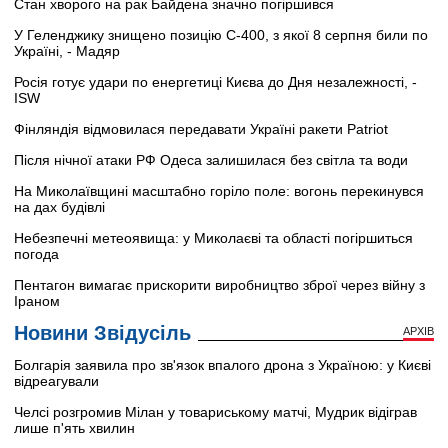
Стан хворого на рак Байдена значно погіршився
У Геленджику знищено позицію С-400, з якої 8 серпня били по
Україні, - Мадяр
Росія готує удари по енергетиці Києва до Дня незалежності, -
ISW
Фінляндія відмовилася передавати Україні ракети Patriot
Після нічної атаки РФ Одеса залишилася без світла та води
На Миколаївщині масштабно горіло поле: вогонь перекинувся
на дах будівлі
Небезпечні метеоявища: у Миколаєві та області погіршиться
погода
Пентагон вимагає прискорити виробництво зброї через війну з
Іраном
Новини Звідусіль
АРХІВ
Болгарія заявила про зв'язок впалого дрона з Україною: у Києві
відреагували
Челсі розгромив Мілан у товариському матчі, Мудрик відіграв
лише п'ять хвилин