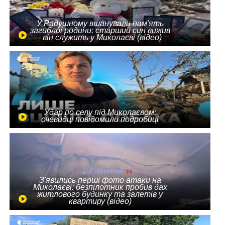
У Радушному вшанували пам'ять
загиблої родини: старший син вижив
- він служить у Миколаєві (відео)
Удар по селу під Миколаєвом:
очевидці повідомили подробиці
З'явились перші фото атаки на
Миколаєві: безпілотник пробив дах
житлового будинку та залетів у
квартиру (відео)