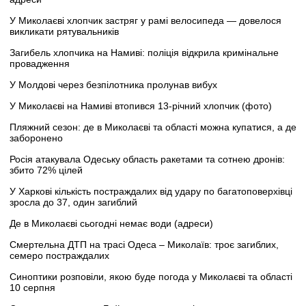
У Миколаєві хлопчик застряг у рамі велосипеда — довелося
викликати рятувальників
Загибель хлопчика на Намиві: поліція відкрила кримінальне
провадження
У Молдові через безпілотника пролунав вибух
У Миколаєві на Намиві втопився 13-річний хлопчик (фото)
Пляжний сезон: де в Миколаєві та області можна купатися, а де
заборонено
Росія атакувала Одеську область ракетами та сотнею дронів:
збито 72% цілей
У Харкові кількість постраждалих від удару по багатоповерхівці
зросла до 37, один загиблий
Де в Миколаєві сьогодні немає води (адреси)
Смертельна ДТП на трасі Одеса – Миколаїв: троє загиблих,
семеро постраждалих
Синоптики розповіли, якою буде погода у Миколаєві та області
10 серпня