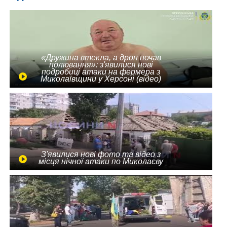
«Дружина втекла, а дрон почав
полювання»: з'явилися нові
подробиці атаки на фермера з
Миколаївщини у Херсоні (відео)
З'явилися нові фото та відео з
місця нічної атаки по Миколаєву