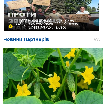
У Миколаєві пройшла акція на
підтримку комбрига 123-ї бригади
Олега Макухи (відео)