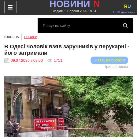
НОВИНИ
N
R
U
неділя, 9 Серпня 2026 18:51
1628 днів війни
ГОЛОВНА
НОВИНИ
В Одесі чоловік взяв заручників у перукарні -
його затримали
читать на русском
09.07.2026 в 02:00
1711
Ірина Ігорева