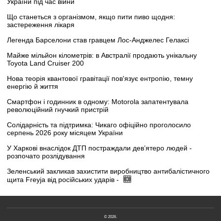
України під час війни
Що станеться з організмом, якщо пити пиво щодня:
застереження лікаря
Легенда Барселони став гравцем Лос-Анджелес Гелаксі
Майже мільйон кілометрів: в Австралії продають унікальну
Toyota Land Cruiser 200
Нова теорія квантової гравітації пов'язує ентропію, темну
енергію й життя
Смартфон і годинник в одному: Motorola запатентувала
революційний гнучкий пристрій
Солідарність та підтримка: Чикаго офіційно проголосило
серпень 2026 року місяцем України
У Харкові внаслідок ДТП постраждали дев’ятеро людей -
розпочато розлідування
Зеленський закликав захистити виробництво антибалістичного
щита Freyja від російських ударів -
© 2026.