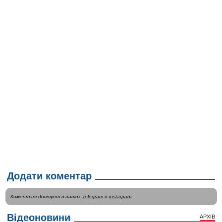
Додати коментар
Коментарі доступні в наших
Telegram
и
instagram
.
Відеоновини
АРХІВ