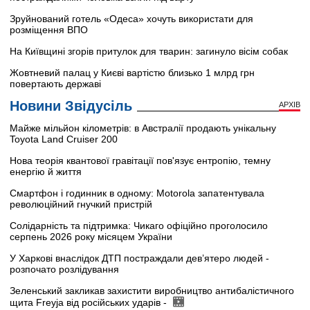
Зруйнований готель «Одеса» хочуть використати для
розміщення ВПО
На Київщині згорів притулок для тварин: загинуло вісім собак
Жовтневий палац у Києві вартістю близько 1 млрд грн
повертають державі
Новини Звідусіль
АРХІВ
Майже мільйон кілометрів: в Австралії продають унікальну
Toyota Land Cruiser 200
Нова теорія квантової гравітації пов'язує ентропію, темну
енергію й життя
Смартфон і годинник в одному: Motorola запатентувала
революційний гнучкий пристрій
Солідарність та підтримка: Чикаго офіційно проголосило
серпень 2026 року місяцем України
У Харкові внаслідок ДТП постраждали дев’ятеро людей -
розпочато розлідування
Зеленський закликав захистити виробництво антибалістичного
щита Freyja від російських ударів -