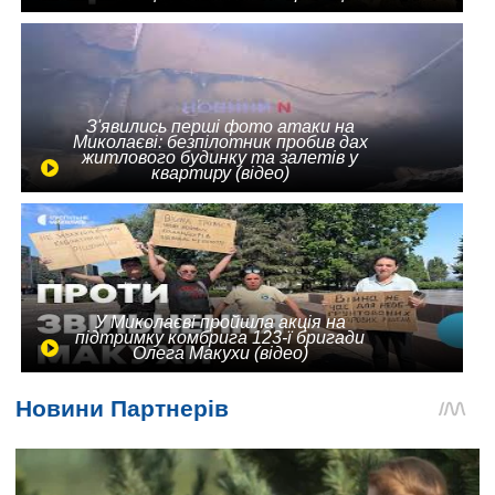
З'явились перші фото атаки на
Миколаєві: безпілотник пробив дах
житлового будинку та залетів у
квартиру (відео)
У Миколаєві пройшла акція на
підтримку комбрига 123-ї бригади
Олега Макухи (відео)