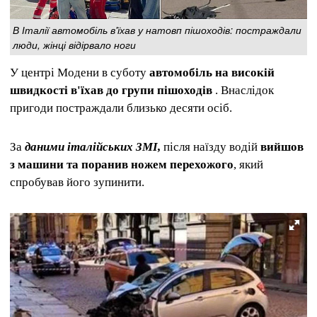
В Італії автомобіль в'їхав у натовп пішоходів: постраждали
люди, жінці відірвало ноги
У центрі Модени в суботу
автомобіль на високій
швидкості в'їхав до групи пішоходів
. Внаслідок
пригоди постраждали близько десяти осіб.
За
даними італійських ЗМІ,
після наїзду водій
вийшов
з машини та поранив ножем перехожого
, який
спробував його зупинити.