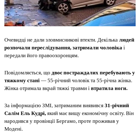
Очевидці не дали зловмисникові втекти. Декілька
людей
розпочали переслідування, затримали чоловіка
і
передали його правоохоронцям.
Повідомляється, що
двоє постраждалих перебувають у
тяжкому стані
— 55-річний чоловік та 55-річна жінка.
Жінка отримала вкрай тяжкі травми і
втратила ноги.
За інформацією ЗМІ, затриманим виявився
31-річний
Салім Ель Кудрі,
який має вищу економічну освіту. Він
народився у провінції Бергамо, проте проживав у
Модені.