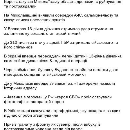
Ворог атакував Миколаївську область дронами: є руйнування
та постраждалий
На Миколаївщині виявили осередки АЧС, сальмонельозу та
сказу: список населених пунктів
У Броварах 13-річна дівчинка отримала удар струмом на
залізничному вокзалі: стан вкрай тяжкий
До $10 тисяч за втечу з армії: ГБР затримало військового та
його спільників
В Україні вперше пересадили легені дитині: 13-річна дівчинка
самостійно дихає після 8-годинної операції
Через обмілення Дунаю у Будапешті знайшли останки двох
німецьких солдатів та військовий мотоцикл
Де у Миколаєві вперше з'явився газ: «Газмережі» назвали
історичну адресу
«Чавання з героєм»: у РФ «героя СВО» проілюстрували
фотографією актора гей-порно
В Узбекистані скасували штраф дівчині, яку покарали за крик
під час спроби зґвалтування
Привіз гранату з фронту як сувенір: після вибуху із
постраждалими чоловіка взяли під варту