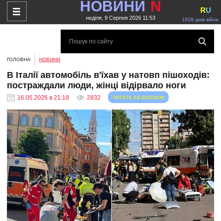
НОВИНИ
N
R
U
неділя, 9 Серпня 2026 11:53
1628 днів війни
ГОЛОВНА
НОВИНИ
В Італії автомобіль в'їхав у натовп пішоходів:
постраждали люди, жінці відірвало ноги
читать на русском
16.05.2026 в 21:18
2832