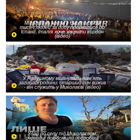
Міграційна криза в Європі: до 10
тисяч людей за добу прорвалися до
Іспанії, Італія хоче закрити кордон
(відео)
У Радушному вшанували пам'ять
загиблої родини: старший син вижив
- він служить у Миколаєві (відео)
Удар по селу під Миколаєвом:
очевидці повідомили подробиці