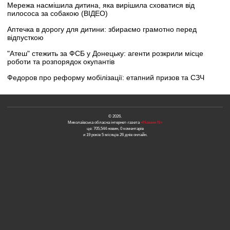
Мережа насмішила дитина, яка вирішила сховатися від
пилососа за собакою (ВІДЕО)
Аптечка в дорогу для дитини: збираємо грамотно перед
відпусткою
"Атеш" стежить за ФСБ у Донецьку: агенти розкрили місце
роботи та розпорядок окупантів
Федоров про реформу мобілізації: етапний призов та СЗЧ
© 2026.
Миколаївська обласна інтернет-газета
«Новини N»
це: 705,544 новин, 0 коментарів
и 19 років 5 місяців 26 днів онлайн.