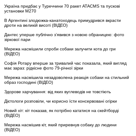
Україна придбає у Туреччини 70 ракет ATACMS та пускові
установки M270
В Аргентині злодюжка-канатоходець примудрився вкрасти
дроти на великій висоті (ВІДЕО)
Дантес уперше публічно з’явився з новою обраницею: фото
зіркової пари
Мережа насмішили спроби собаки залучити кота до гри
(ВІДЕО)
Софія Ротару вперше за тривалий час показала, який вигляд
має зараз: рідкісне фото 79-річної зірки
Мережа насмішила незадоволена реакція собаки на стильний
образ господині (ВІДЕО)
Здорове харчування: від яких вуглеводів не товстіють
Дієтологи розповіли, чи корисно їсти консервовані огірки
Новий хіт: кіт показав, як потрібно кататися на скейтборді
(ВІДЕО)
Мережа насмішив кіт, який приревнув собаку до людини
(ВІДЕО)