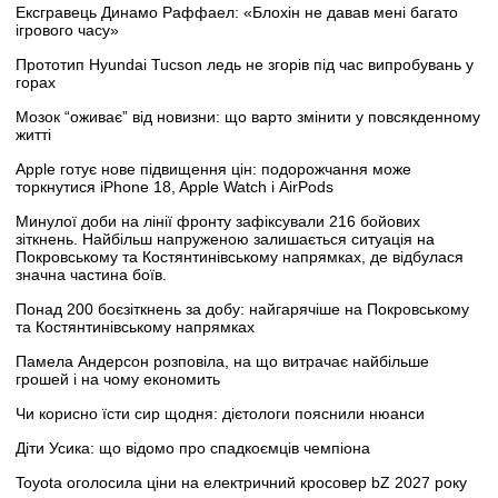
Ексгравець Динамо Раффаел: «Блохін не давав мені багато
ігрового часу»
Прототип Hyundai Tucson ледь не згорів під час випробувань у
горах
Мозок “оживає” від новизни: що варто змінити у повсякденному
житті
Apple готує нове підвищення цін: подорожчання може
торкнутися iPhone 18, Apple Watch і AirPods
Минулої доби на лінії фронту зафіксували 216 бойових
зіткнень. Найбільш напруженою залишається ситуація на
Покровському та Костянтинівському напрямках, де відбулася
значна частина боїв.
Понад 200 боєзіткнень за добу: найгарячіше на Покровському
та Костянтинівському напрямках
Памела Андерсон розповіла, на що витрачає найбільше
грошей і на чому економить
Чи корисно їсти сир щодня: дієтологи пояснили нюанси
Діти Усика: що відомо про спадкоємців чемпіона
Toyota оголосила ціни на електричний кросовер bZ 2027 року