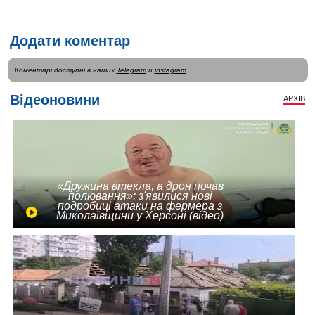
Додати коментар
Коментарі доступні в наших
Telegram
и
instagram
.
Відеоновини
АРХІВ
«Дружина втекла, а дрон почав
полювання»: з'явилися нові
подробиці атаки на фермера з
Миколаївщини у Херсоні (відео)