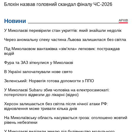
Новини
АРХІВ
У Миколаєві перевірили стан укриттів: який знайшли недолік
Через аномальну спеку частина Львова залишилася без світла
Під Миколаєвом вантажівка «зім'яла» легковик: постраждав
водій
Фура та ЗАЗ зіткнулися у Миколаєві
В Україні започаткували нове свято
Зеленський: Норвегія готова допомогти з ППО
У Миколаєві Subaru збив чоловіка на електросамокаті:
потерпілого відвезли до лікарні (відео)
Херсон залишається без світла після нічної атаки РФ:
відновлення може тривати кілька днів
На Миколаївську область насувається гроза: оголошено жовтий
рівень небезпеки
У Миколаєві виділили землю під будівництво модульного