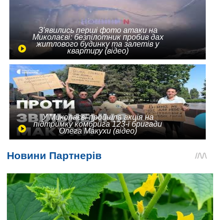
З'явились перші фото атаки на
Миколаєві: безпілотник пробив дах
житлового будинку та залетів у
квартиру (відео)
У Миколаєві пройшла акція на
підтримку комбрига 123-ї бригади
Олега Макухи (відео)