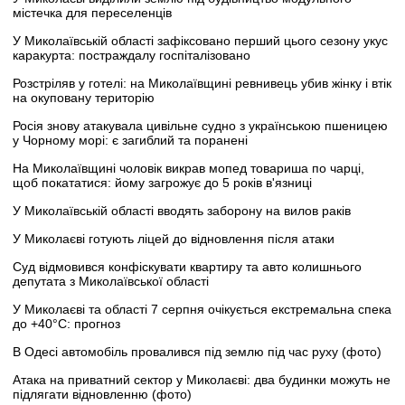
містечка для переселенців
У Миколаївській області зафіксовано перший цього сезону укус
каракурта: постраждалу госпіталізовано
Розстріляв у готелі: на Миколаївщині ревнивець убив жінку і втік
на окуповану територію
Росія знову атакувала цивільне судно з українською пшеницею
у Чорному морі: є загиблий та поранені
На Миколаївщині чоловік викрав мопед товариша по чарці,
щоб покататися: йому загрожує до 5 років в'язниці
У Миколаївській області вводять заборону на вилов раків
У Миколаєві готують ліцей до відновлення після атаки
Суд відмовився конфіскувати квартиру та авто колишнього
депутата з Миколаївської області
У Миколаєві та області 7 серпня очікується екстремальна спека
до +40°C: прогноз
В Одесі автомобіль провалився під землю під час руху (фото)
Атака на приватний сектор у Миколаєві: два будинки можуть не
підлягати відновленню (фото)