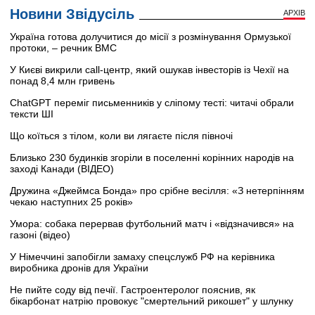
Новини Звідусіль
АРХІВ
Україна готова долучитися до місії з розмінування Ормузької
протоки, – речник ВМС
У Києві викрили call-центр, який ошукав інвесторів із Чехії на
понад 8,4 млн гривень
ChatGPT переміг письменників у сліпому тесті: читачі обрали
тексти ШІ
Що коїться з тілом, коли ви лягаєте після півночі
Близько 230 будинків згоріли в поселенні корінних народів на
заході Канади (ВІДЕО)
Дружина «Джеймса Бонда» про срібне весілля: «З нетерпінням
чекаю наступних 25 років»
Умора: собака перервав футбольний матч і «відзначився» на
газоні (відео)
У Німеччині запобігли замаху спецслужб РФ на керівника
виробника дронів для України
Не пийте соду від печії. Гастроентеролог пояснив, як
бікарбонат натрію провокує "смертельний рикошет" у шлунку