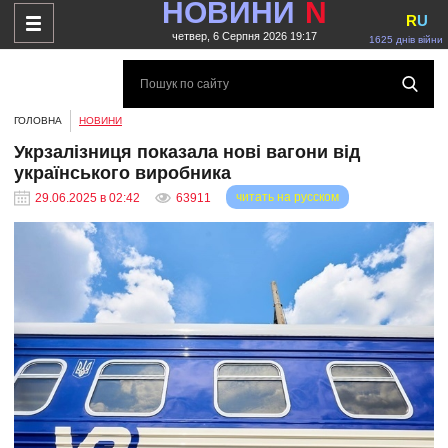
НОВИНИ
N
R
U
четвер, 6 Серпня 2026 19:17
1625 днів війни
ГОЛОВНА
НОВИНИ
Укрзалізниця показала нові вагони від
українського виробника
читать на русском
29.06.2025 в 02:42
63911