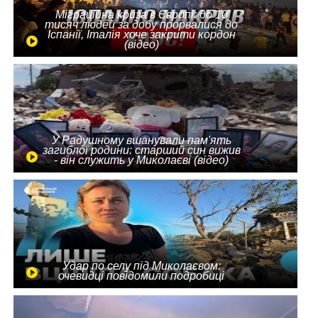
Міграційна криза в Європі: до 10
тисяч людей за добу прорвалися до
Іспанії, Італія хоче закрити кордон
(відео)
У Радушному вшанували пам'ять
загиблої родини: старший син вижив
- він служить у Миколаєві (відео)
Удар по селу під Миколаєвом:
очевидці повідомили подробиці