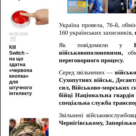
Україна провела, 76-й, обмі
160 українських захисників,
04.08.2026
Як повідомили у
Кill
військовополоненими,
обм
Switch –
на що
переговорного процесу.
здатна
«червона
Серед звільнених —
військо
кнопка»
Сухопутних військ, Десант
для
сил, Військово-морських с
штучного
інтелекту
бійці Національна гварді
спеціальна служба транспо
Звільнені військовослужбов
Чернігівському, Запорізьк