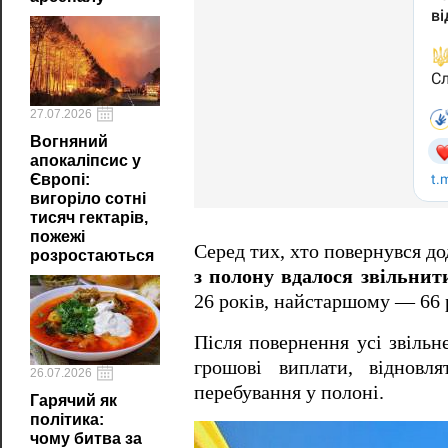
27.07.2026
Вогняний
апокаліпсис у
Європі:
вигоріло сотні
тисяч гектарів,
пожежі
Серед тих, хто повернувся д
розростаються
з полону вдалося звільнити
26 років, найстаршому — 66 
Після повернення усі звільн
грошові виплати, відновл
26.07.2026
перебування у полоні.
Гарячий як
політика:
чому битва за