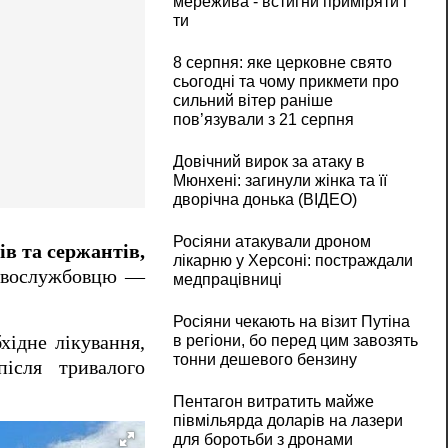
мережива - встигни приміряти і
ти
8 серпня: яке церковне свято
сьогодні та чому прикмети про
сильний вітер раніше
пов’язували з 21 серпня
Довічний вирок за атаку в
Мюнхені: загинули жінка та її
дворічна донька (ВІДЕО)
Росіяни атакували дроном
ів та сержантів,
лікарню у Херсоні: постраждали
овослужбовцю —
медпрацівниці
Росіяни чекають на візит Путіна
хідне лікування,
в регіони, бо перед цим завозять
тонни дешевого бензину
після тривалого
Пентагон витратить майже
півмільярда доларів на лазери
для боротьби з дронами