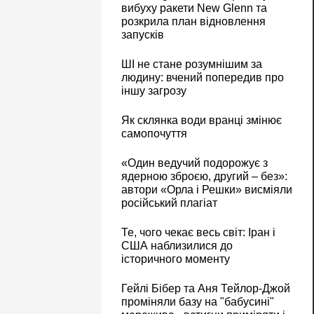
вибуху ракети New Glenn та
розкрила план відновлення
запусків
ШІ не стане розумнішим за
людину: вчений попередив про
іншу загрозу
Як склянка води вранці змінює
самопочуття
«Один ведучий подорожує з
ядерною зброєю, другий – без»:
автори «Орла і Решки» висміяли
російський плагіат
Те, чого чекає весь світ: Іран і
США наблизилися до
історичного моменту
Гейлі Бібер та Аня Тейлор-Джой
проміняли базу на "бабусині"