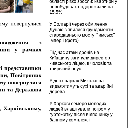
області різко зросли: квартири у
новобудовах подорожчали на
15,5%
дому повернулися
У Болгарії через обмілення
Дунаю з'явилися фундаменти
стародавнього мосту Римської
імперії (фото)
оводження з
аїни у рамках
Під час атаки дронів на
Київщину загинули директор
київського ліцею, її чоловік та
лі представники
трирічний онук
они, Повітряних
У двох парках Миколаєва
ому повернулися
видалятимуть сухі та аварійні
їни та Державна
дерева
У Харкові семеро молодих
, Харківському,
людей влаштували погром у
гуртожитку після відпочинку у
банному комплексі