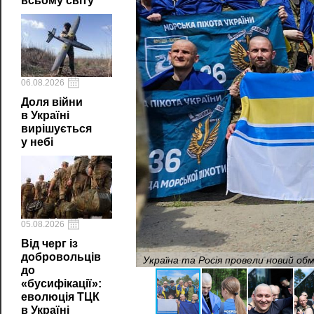
всьому світу
06.08.2026
Доля війни
в Україні
вирішується
у небі
05.08.2026
Від черг із
добровольців
Україна та Росія провели новий обм
до
«бусифікації»:
еволюція ТЦК
в Україні