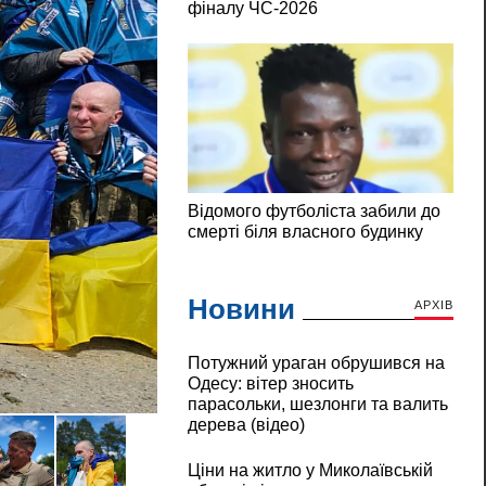
Новини
АРХІВ
Потужний ураган обрушився на
Одесу: вітер зносить
Україна та Росія провели новий обмін поло
парасольки, шезлонги та валить
дерева (відео)
Ціни на житло у Миколаївській