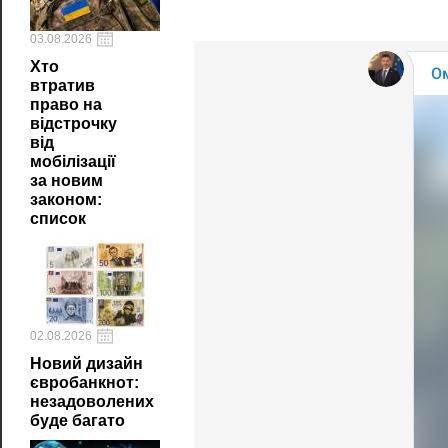
03.08.2026
Хто
втратив
право на
відстрочку
від
мобілізації
за новим
законом:
список
02.08.2026
Новий дизайн
євробанкнот:
незадоволених
буде багато