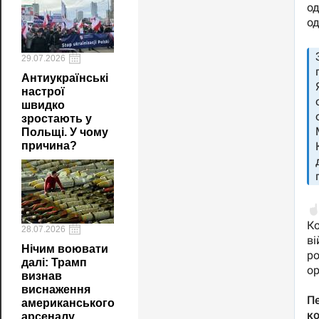
29.07.2026
Антиукраїнські
настрої
швидко
зростають у
Польщі. У чому
причина?
28.07.2026
Нічим воювати
далі: Трамп
визнав
виснаження
американського
арсеналу