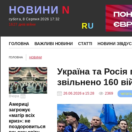
НОВИНИ
N
субота, 8 Серпня 2026 17:32
R
U
1627 днів війни
ГОЛОВНА
ВАЖЛИВІ НОВИНИ
СТАТТІ
НОВИНИ ЗВІДУС
ГОЛОВНА
НОВИНИ
Україна та Росі
звільнено 160 в
26.06.2026 в 15:28
2369
читать
Вчора
Америці
загрожує
«матір всіх
криз»: не
поздоровиться