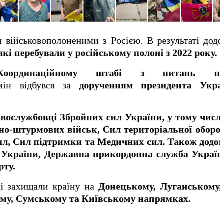
н військовополоненими з Росією. В результаті до
які перебували у російському полоні з 2022 року.
Координаційному штабі з питань п
ін відбувся за
дорученням президента Укр
вослужбовці Збройних сил України, у тому чис
но-штурмових військ, Сил територіальної обор
ил, Сил підтримки та Медичних сил. Також дод
я України, Державна прикордонна служба Укра
рту.
ці захищали країну на
Донецькому, Луганському
ому, Сумському та Київському напрямках.