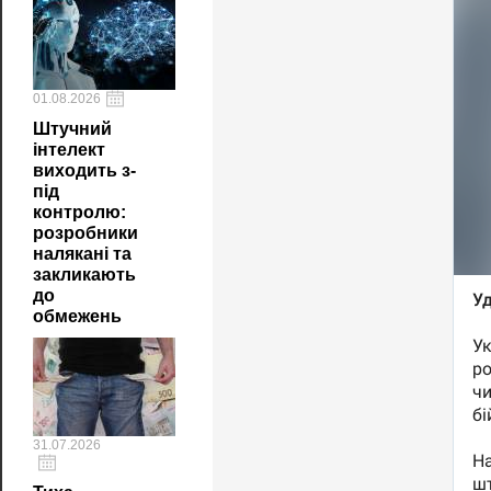
01.08.2026
Штучний
інтелект
виходить з-
під
контролю:
розробники
налякані та
закликають
до
обмежень
31.07.2026