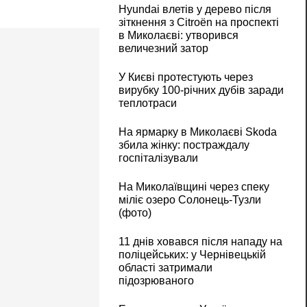
Hyundai влетів у дерево після
зіткнення з Citroën на проспекті
в Миколаєві: утворився
величезний затор
У Києві протестують через
вирубку 100-річних дубів заради
теплотраси
На ярмарку в Миколаєві Skoda
збила жінку: постраждалу
госпіталізували
На Миколаївщині через спеку
міліє озеро Солонець-Тузли
(фото)
11 днів ховався після нападу на
поліцейських: у Чернівецькій
області затримали
підозрюваного