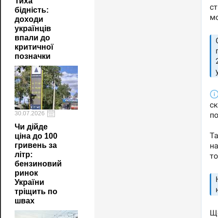
Тиха
бідність:
доходи
українців
впали до
критичної
позначки
30.07.2026
Чи дійде
ціна до 100
гривень за
літр:
бензиновий
ринок
України
тріщить по
швах