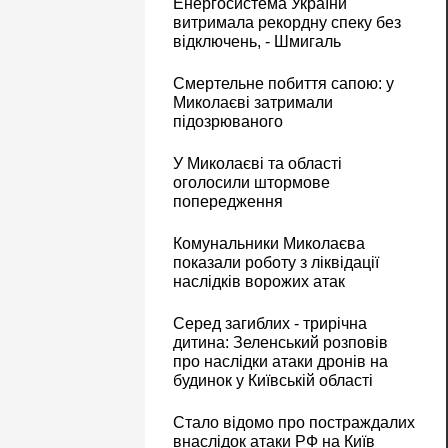
Енергосистема України
витримала рекордну спеку без
відключень, - Шмигаль
Смертельне побиття сапою: у
Миколаєві затримали
підозрюваного
У Миколаєві та області
оголосили штормове
попередження
Комунальники Миколаєва
показали роботу з ліквідації
наслідків ворожих атак
Серед загиблих - трирічна
дитина: Зеленський розповів
про наслідки атаки дронів на
будинок у Київській області
Стало відомо про постраждалих
внаслідок атаки РФ на Київ