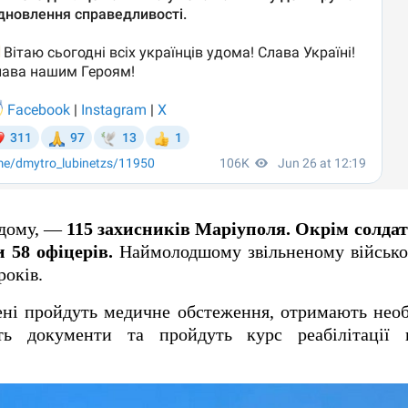
одому, —
115 захисників Маріуполя. Окрім солдат
 58 офіцерів.
Наймолодшому звільненому військ
років.
ені пройдуть медичне обстеження, отримають необ
ять документи та пройдуть курс реабілітації 