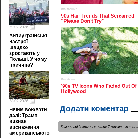
29.07.2026
Антиукраїнські
настрої
швидко
зростають у
Польщі. У чому
причина?
28.07.2026
Додати коментар
Нічим воювати
далі: Трамп
визнав
виснаження
Коментарі доступні в наших
Telegram
и
instagr
американського