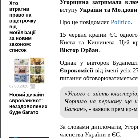
Угорщина затримала клю
Хто
вступу
України та Молдови
втратив
право на
відстрочку
Про це повідомляє
Politico
.
від
мобілізації
15 червня країни ЄС одного
за новим
Києва та Кишинева. Цей кр
законом:
Віктор Орбан
.
список
Однак у вівторок Будапеш
Єврокомісії
від імені усіх 2
питання обговорюватиметься
02.08.2026
«Усього є шість кластерів,
Новий дизайн
євробанкнот:
Чорнило на першому ще на
незадоволених
Балкан»
, - заявив прем'єр
буде багато
За словами дипломатів, Уго
членства України в ЄС.