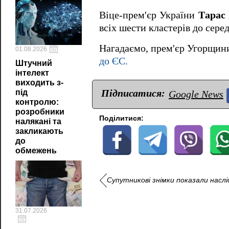
Віце-прем'єр України
Тарас
всіх шести кластерів до сере
Нагадаємо, прем'єр Угорщи
01.08.2026
до ЄС.
Штучний
інтелект
виходить з-
Підписатися:
під
Google News
контролю:
розробники
Поділитися:
налякані та
закликають
до
обмежень
Супутникові знімки показали наслі
31.07.2026