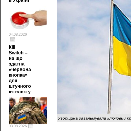
в Україні
04.08.2026
Кill
Switch –
на що
здатна
«червона
кнопка»
для
штучного
інтелекту
Угорщина загальмувала ключовий кро
03.08.2026