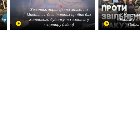
З'явились перші фото атаки на
Миколаєві: безпілотник пробив дах
У Миколаєв
идці
житлового будинку та залетів у
підтримку ко
квартиру (відео)
Олега 