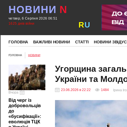
НОВИНИ
N
четвер, 6 Серпня 2026 06:51
R
U
1625 днів війни
ГОЛОВНА
ВАЖЛИВІ НОВИНИ
СТАТТІ
НОВИНИ ЗВІДУС
ГОЛОВНА
НОВИНИ
Угорщина загаль
України та Молдов
23.06.2026 в 22:22
1484
Ірина Іг
Вчора
Від черг із
добровольців
до
«бусифікації»:
еволюція ТЦК