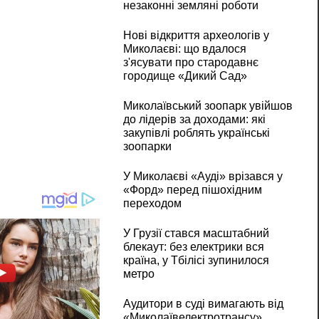
незаконні земляні роботи
Нові відкриття археологів у
Миколаєві: що вдалося
з'ясувати про стародавнє
городище «Дикий Сад»
Миколаївський зоопарк увійшов
до лідерів за доходами: які
закупівлі роблять українські
зоопарки
У Миколаєві «Ауді» врізався у
«Форд» перед пішохідним
переходом
У Грузії стався масштабний
блекаут: без електрики вся
країна, у Тбілісі зупинилося
метро
Аудитори в суді вимагають від
«Миколаївелектротрансу»