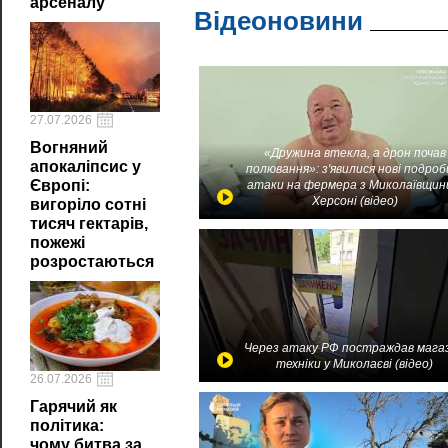
арсеналу
Відеоновини
27.07.2026
Вогняний
«Дружина втекла, а дрон почав
апокаліпсис у
полювання»: з'явилися нові подроб
Європі:
атаки на фермера з Миколаївщин
Херсоні (відео)
вигоріло сотні
тисяч гектарів,
пожежі
розростаються
Через атаку РФ постраждав мага
техніки у Миколаєві (відео)
26.07.2026
Гарячий як
політика:
чому битва за