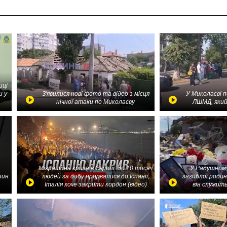
иці
и у
З'явилися нові фото та відео з місця
У Миколаєві 
нічної атаки по Миколаєву
ЛШМД, який
Міграційна криза в Європі: до 10 тисяч
У Радушному
зин
людей за добу прорвалися до Іспанії,
загиблої родин
Італія хоче закрити кордон (відео)
він служить