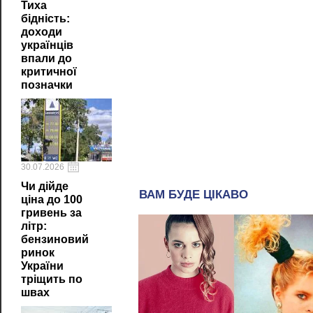
Тиха
бідність:
доходи
українців
впали до
критичної
позначки
30.07.2026
Чи дійде
ціна до 100
гривень за
літр:
бензиновий
ринок
України
тріщить по
швах