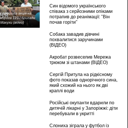
Син відомого українського
співака з серйозними опіками
і пройшла акція на
потрапив до реанімації: "Він
мбрига 123-ї бригади
почав горіти"
Макухи (відео)
Собака завадив дівчині
похвалитися заручинами
(ВІДЕО)
Акробат розвеселив Мережа
трюком зі штанами (ВІДЕО)
Сергій Притула на рідкісному
фото показав однорічного сина,
який схожий на нього як дві
краплі води
Російські окупанти вдарили по
дитячій лікарні у Запоріжжі: діти
перебували в укритті
Слониха зіграла у футбол із