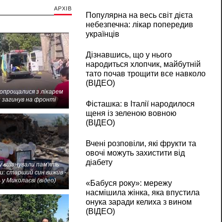
АРХІВ
Популярна на весь світ дієта
небезпечна: лікар попередив
українців
Дізнавшись, що у нього
народиться хлопчик, майбутній
тато почав трощити все навколо
(ВІДЕО)
попрощалися з лікарем
 загинув на фронті
Фісташка: в Італії народилося
щеня із зеленою вовною
(ВІДЕО)
Вчені розповіли, які фрукти та
овочі можуть захистити від
діабету
 вшанували пам'ять
и: старший син вижив -
 у Миколаєві (відео)
«Бабуся року»: мережу
насмішила жінка, яка впустила
онука заради келиха з вином
(ВІДЕО)