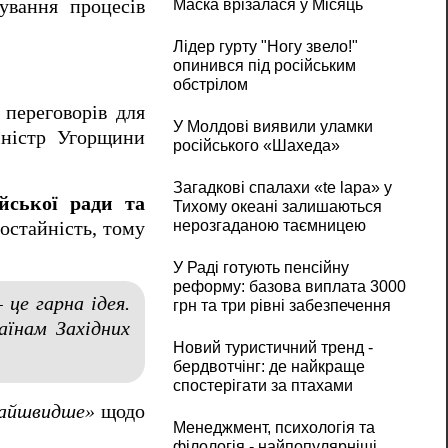
ування процесів
Маска врізалася у Місяць
Лідер гурту "Ногу звело!"
опинився під російським
обстрілом
 переговорів для
У Молдові виявили уламки
іністр Угорщини
російського «Шахеда»
Загадкові спалахи «te lapa» у
йської ради та
Тихому океані залишаються
нерозгаданою таємницею
ностайність, тому
У Раді готують пенсійну
реформу: базова виплата 3000
 це гарна ідея.
грн та три рівні забезпечення
аїнам Західних
Новий туристичний тренд -
бердвотчінг: де найкраще
спостерігати за птахами
найшвидше»
щодо
Менеджмент, психологія та
філологія - найпопулярніші