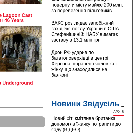
повернути місту майже 200 млн.
за перевезення пільговиків
ВАКС розглядає запобіжний
захід екс-послу України в США
Стефанішиній: НАБУ вимагає
заставу в 13,1 млн грн
Дрон РФ ударив по
багатоповерхівці в центрі
Херсона: поранено чоловіка і
жінку, що знаходилися на
балконі
Новини Звідусіль
АРХІВ
Новий хіт: кмітлива британка
допомогла їжачку потрапити до
саду (ВІДЕО)