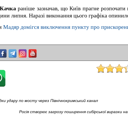
 Качка
раніше зазначав, що Київ прагне розпочати
дини липня. Наразі виконання цього графіка опинило
ни
Мадяр домігся виключення пункту про прискорен
дки удару по мосту через Північнокримський канал
Росія створює загрозу поширення сибірської виразки на