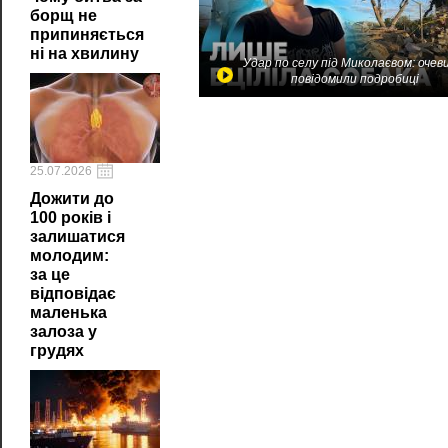
борщ не
припиняється
ні на хвилину
Удар по селу під Миколаєвом: очев
повідомили подробиці
25.07.2026
Дожити до
100 років і
залишатися
молодим:
за це
відповідає
маленька
залоза у
грудях