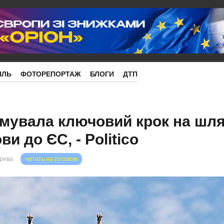
ІЛЬ
ФОТОРЕПОРТАЖ
БЛОГИ
ДТП
мувала ключовий крок на шл
и до ЄС, - Politico
орева
читать на русском