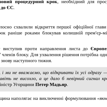
човий процедурний крок
, необхідний для прос
 до ЄС
.
лосно схвалили відкриття першої офіційної глави
ок раніше роками блокував колишній прем'єр-м
т виступив проти направлення листа до
Європе
7 членів блоку. Для ухвалення рішення потрібна од
 знову наступного тижня.
 і ми не вважаємо, що відкривати їх усі одразу —
віть не висохло, а це дало б невірний сигнал кр
-міністр Угорщини
Петер Мадьяр
.
рщина наполягає на виключенні формулювання
«як