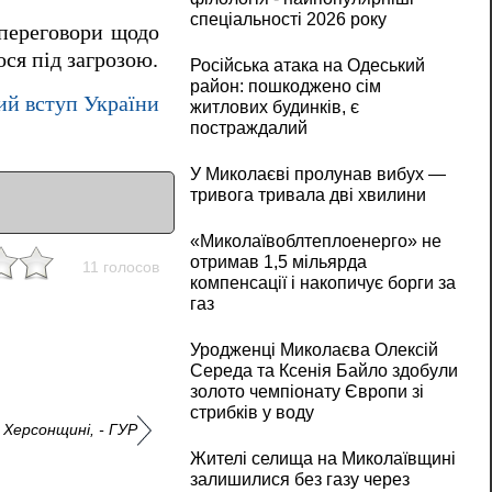
спеціальності 2026 року
 переговори щодо
ся під загрозою.
Російська атака на Одеський
район: пошкоджено сім
ий вступ України
житлових будинків, є
постраждалий
У Миколаєві пролунав вибух —
тривога тривала дві хвилини
«Миколаївоблтеплоенерго» не
отримав 1,5 мільярда
11 голосов
компенсації і накопичує борги за
газ
Уродженці Миколаєва Олексій
Середа та Ксенія Байло здобули
золото чемпіонату Європи зі
стрибків у воду
 Херсонщині, - ГУР
Жителі селища на Миколаївщині
залишилися без газу через