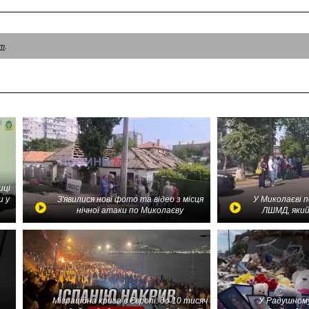
am
.
иці
и у
З'явилися нові фото та відео з місця
У Миколаєві 
нічної атаки по Миколаєву
ЛШМД, який
Міграційна криза в Європі: до 10 тисяч
У Радушному