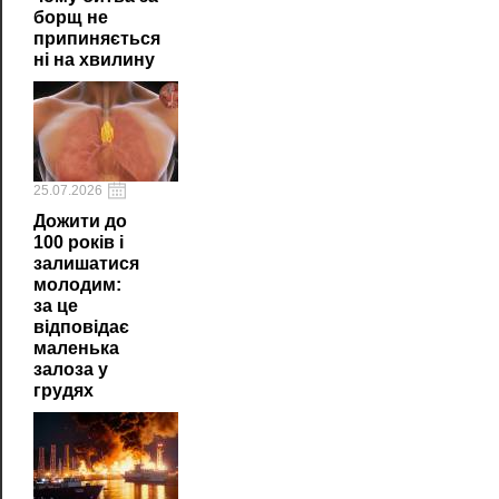
борщ не
припиняється
ні на хвилину
25.07.2026
Дожити до
100 років і
залишатися
молодим:
за це
відповідає
маленька
залоза у
грудях