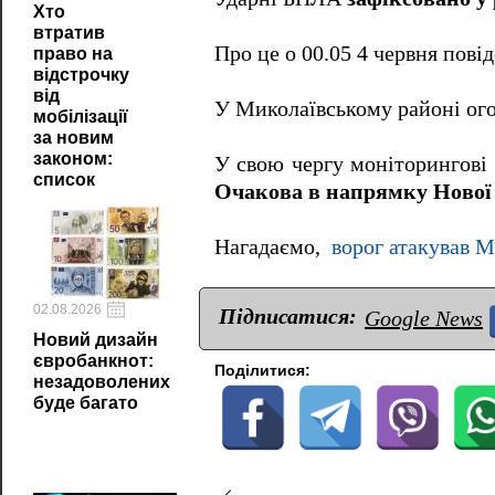
Хто
втратив
Про це о 00.05 4 червня пові
право на
відстрочку
від
У Миколаївському районі ого
мобілізації
за новим
законом:
У свою чергу моніторингові
список
Очакова в напрямку Нової
Нагадаємо,
ворог атакував 
02.08.2026
Підписатися:
Google News
Новий дизайн
євробанкнот:
Поділитися:
незадоволених
буде багато