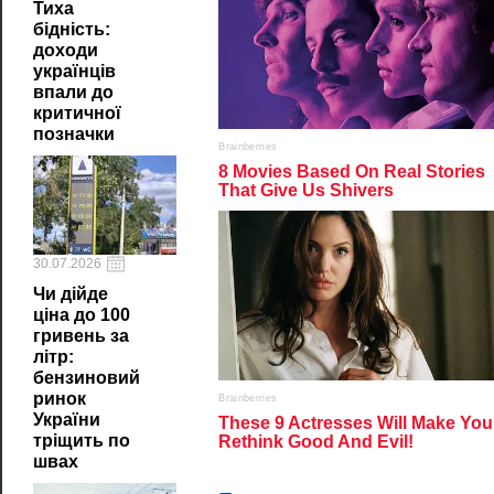
Тиха
бідність:
доходи
українців
впали до
критичної
позначки
30.07.2026
Чи дійде
ціна до 100
гривень за
літр:
бензиновий
ринок
України
тріщить по
швах