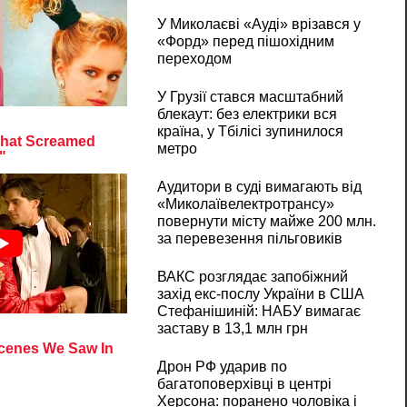
У Миколаєві «Ауді» врізався у
«Форд» перед пішохідним
переходом
У Грузії стався масштабний
блекаут: без електрики вся
країна, у Тбілісі зупинилося
метро
Аудитори в суді вимагають від
«Миколаївелектротрансу»
повернути місту майже 200 млн.
за перевезення пільговиків
ВАКС розглядає запобіжний
захід екс-послу України в США
Стефанішиній: НАБУ вимагає
заставу в 13,1 млн грн
Дрон РФ ударив по
багатоповерхівці в центрі
Херсона: поранено чоловіка і