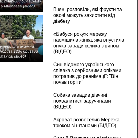
и: старший син вижив -
 у Миколаєві (відео)
Вчені розповіли, які фрукти та
овочі можуть захистити від
діабету
«Бабуся року»: мережу
насмішила жінка, яка впустила
онука заради келиха з вином
і пройшла акція на
(ВІДЕО)
мбрига 123-ї бригади
Макухи (відео)
Син відомого українського
співака з серйозними опіками
потрапив до реанімації: "Він
почав горіти"
Собака завадив дівчині
похвалитися заручинами
(ВІДЕО)
Акробат розвеселив Мережа
трюком зі штанами (ВІДЕО)