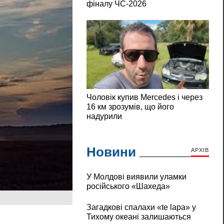
Новини
АРХІВ
У Молдові виявили уламки
російського «Шахеда»
Загадкові спалахи «te lapa» у
Тихому океані залишаються