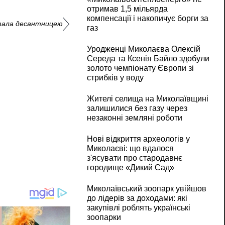
отримав 1,5 мільярда
компенсації і накопичує борги за
стала десантницею
газ
Уродженці Миколаєва Олексій
Середа та Ксенія Байло здобули
золото чемпіонату Європи зі
стрибків у воду
Жителі селища на Миколаївщині
залишилися без газу через
незаконні земляні роботи
Нові відкриття археологів у
Миколаєві: що вдалося
з'ясувати про стародавнє
городище «Дикий Сад»
Миколаївський зоопарк увійшов
до лідерів за доходами: які
закупівлі роблять українські
зоопарки