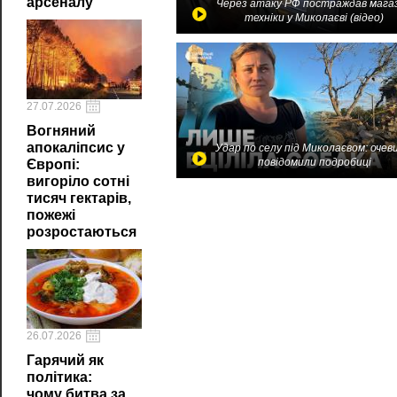
арсеналу
Через атаку РФ постраждав мага
техніки у Миколаєві (відео)
27.07.2026
Вогняний
апокаліпсис у
Удар по селу під Миколаєвом: очев
повідомили подробиці
Європі:
вигоріло сотні
тисяч гектарів,
пожежі
розростаються
26.07.2026
Гарячий як
політика:
чому битва за