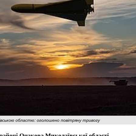
ївською областю: оголошено повітряну тривогу
 районі Очакова Миколаївської області.