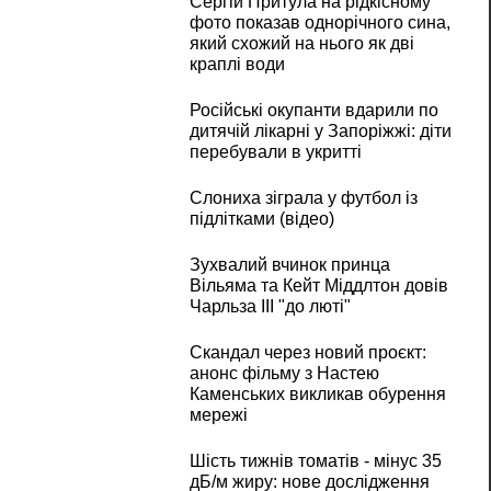
Сергій Притула на рідкісному
фото показав однорічного сина,
який схожий на нього як дві
краплі води
Російські окупанти вдарили по
дитячій лікарні у Запоріжжі: діти
перебували в укритті
Слониха зіграла у футбол із
підлітками (відео)
Зухвалий вчинок принца
Вільяма та Кейт Міддлтон довів
Чарльза III "до люті"
Скандал через новий проєкт:
анонс фільму з Настею
Каменських викликав обурення
мережі
Шість тижнів томатів - мінус 35
дБ/м жиру: нове дослідження