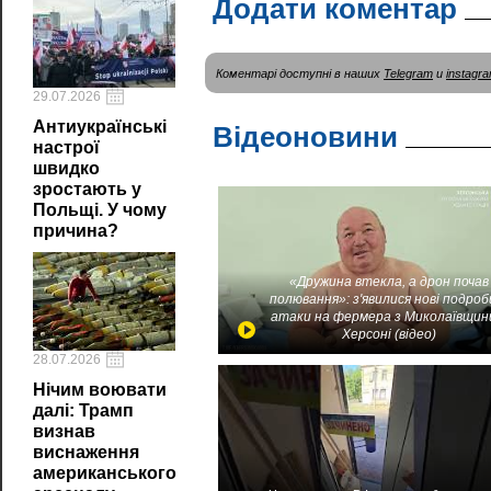
Додати коментар
Коментарі доступні в наших
Telegram
и
instagr
29.07.2026
Антиукраїнські
Відеоновини
настрої
швидко
зростають у
Польщі. У чому
причина?
«Дружина втекла, а дрон почав
полювання»: з'явилися нові подроб
атаки на фермера з Миколаївщин
Херсоні (відео)
28.07.2026
Нічим воювати
далі: Трамп
визнав
виснаження
американського