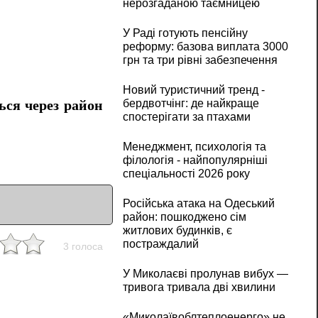
нерозгаданою таємницею
У Раді готують пенсійну
реформу: базова виплата 3000
грн та три рівні забезпечення
Новий туристичний тренд -
бердвотчінг: де найкраще
ься через район
спостерігати за птахами
Менеджмент, психологія та
філологія - найпопулярніші
спеціальності 2026 року
Російська атака на Одеський
район: пошкоджено сім
житлових будинків, є
постраждалий
3 голоса
У Миколаєві пролунав вибух —
тривога тривала дві хвилини
«Миколаївоблтеплоенерго» не