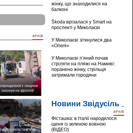
жінку, що знаходилися на
балконі
Škoda врізалася у Smart на
проспекті у Миколаєві
АРХІВ
У Миколаєві зіткнулися два
«Опелі»
У Миколаєві п'яний почав
стріляти на пляжі на Намиві:
поранено жінку, стрільця
затримали городяни
попрощалися з лікарем
 загинув на фронті
Новини Звідусіль
АРХІВ
Фісташка: в Італії народилося
щеня із зеленою вовною
(ВІДЕО)
 вшанували пам'ять