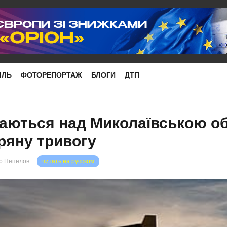
ІЛЬ
ФОТОРЕПОРТАЖ
БЛОГИ
ДТП
аються над Миколаївською о
ряну тривогу
р Пепелов
читать на русском