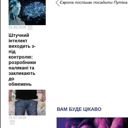
Європа поспішає посадити Путіна 
01.08.2026
Штучний
інтелект
виходить з-
під
контролю:
розробники
налякані та
закликають
до
обмежень
31.07.2026