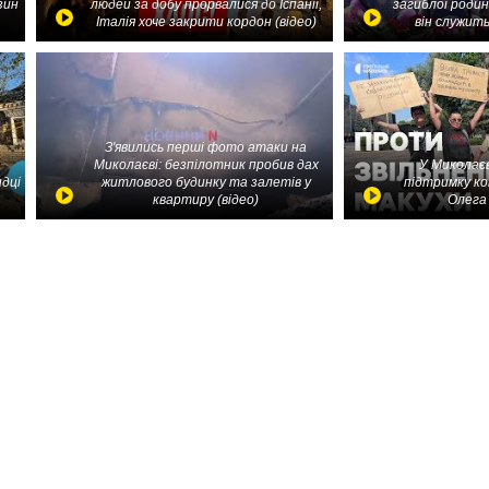
зин
людей за добу прорвалися до Іспанії,
загиблої родин
Італія хоче закрити кордон (відео)
він служить
З'явились перші фото атаки на
Миколаєві: безпілотник пробив дах
У Миколаєв
идці
житлового будинку та залетів у
підтримку ко
квартиру (відео)
Олега 