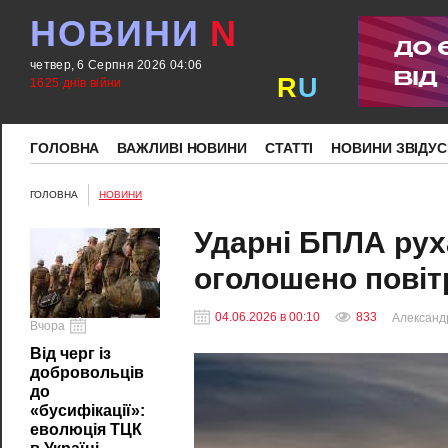
НОВИНИ
N
четвер, 6 Серпня 2026 04:06
R
U
1625 днів війни
ГОЛОВНА
ВАЖЛИВІ НОВИНИ
СТАТТІ
НОВИНИ ЗВІДУС
ГОЛОВНА
НОВИНИ
Ударні БПЛА рух
оголошено повіт
04.06.2026 в 00:10
833
Александ
Вчора
Від черг із
добровольців
до
«бусифікації»:
еволюція ТЦК