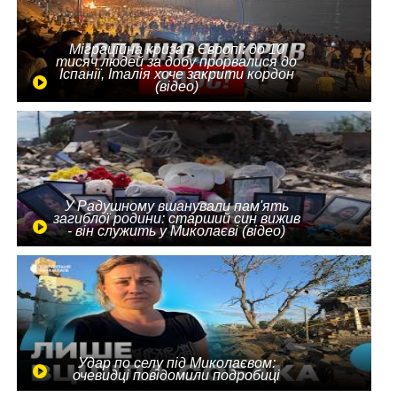
Міграційна криза в Європі: до 10
тисяч людей за добу прорвалися до
Іспанії, Італія хоче закрити кордон
(відео)
У Радушному вшанували пам'ять
загиблої родини: старший син вижив
- він служить у Миколаєві (відео)
Удар по селу під Миколаєвом:
очевидці повідомили подробиці