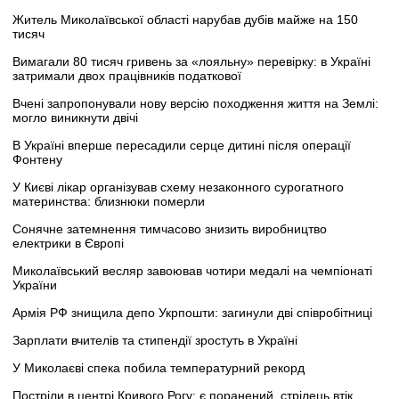
Житель Миколаївської області нарубав дубів майже на 150
тисяч
Вимагали 80 тисяч гривень за «лояльну» перевірку: в Україні
затримали двох працівників податкової
Вчені запропонували нову версію походження життя на Землі:
могло виникнути двічі
В Україні вперше пересадили серце дитині після операції
Фонтену
У Києві лікар організував схему незаконного сурогатного
материнства: близнюки померли
Сонячне затемнення тимчасово знизить виробництво
електрики в Європі
Миколаївський весляр завоював чотири медалі на чемпіонаті
України
Армія РФ знищила депо Укрпошти: загинули дві співробітниці
Зарплати вчителів та стипендії зростуть в Україні
У Миколаєві спека побила температурний рекорд
Постріли в центрі Кривого Рогу: є поранений, стрілець втік