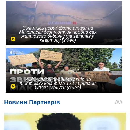
З'явились перші фото атаки на
Миколаєві: безпілотник пробив дах
житлового будинку та залетів у
квартиру (відео)
У Миколаєві пройшла акція на
підтримку комбрига 123-ї бригади
Олега Макухи (відео)