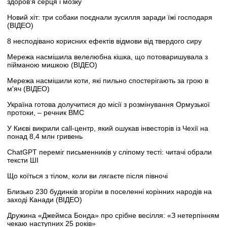
здоров’я серця і мозку
Новий хіт: три собаки поєднали зусилля заради їжі господаря
(ВІДЕО)
8 несподівано корисних ефектів відмови від твердого сиру
Мережа насмішила велелюбна кішка, що потоваришувала з
пійманою мишкою (ВІДЕО)
Мережа насмішили коти, які пильно спостерігають за грою в
м'яч (ВІДЕО)
Україна готова долучитися до місії з розмінування Ормузької
протоки, – речник ВМС
У Києві викрили call-центр, який ошукав інвесторів із Чехії на
понад 8,4 млн гривень
ChatGPT переміг письменників у сліпому тесті: читачі обрали
тексти ШІ
Що коїться з тілом, коли ви лягаєте після півночі
Близько 230 будинків згоріли в поселенні корінних народів на
заході Канади (ВІДЕО)
Дружина «Джеймса Бонда» про срібне весілля: «З нетерпінням
чекаю наступних 25 років»