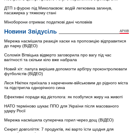
ДТП з фурою під Миколаєвом: водій легковика загинув,
пасажирка у тяжкому стані
Міноборони отримає податкові дані чоловіків
Новини Звідусіль
АРХІВ
Мережа насмішила реакція хаски на пропозицію відправитися
до парку (ВІДЕО)
Соломія Вітвіцька відверто заговорила про вагу під час
вагітності та скільки кіло вже набрала
Новий хіт: папуга вирішив допомогти арбітру проконтролювати
футболістів (ВІДЕО)
Леся Нікітюк приїхала з нареченим-військовим до рідного міста
та підстригла однорічного сина
Ефективні поради від дієтолога: як позбутися жиру на животі
НАТО терміново шукає ППО для України після масованого
удару Росії
Мережа насмішила суперечка горил через дощ (ВІДЕО)
Секрет довголіття: 7 продуктів, які варто їсти щодня для