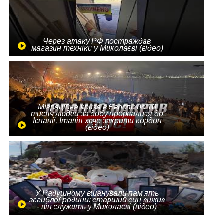
Через атаку РФ постраждав
магазин техніки у Миколаєві (відео)
Міграційна криза в Європі: до 10
тисяч людей за добу прорвалися до
Іспанії, Італія хоче закрити кордон
(відео)
У Радушному вшанували пам'ять
загиблої родини: старший син вижив
- він служить у Миколаєві (відео)