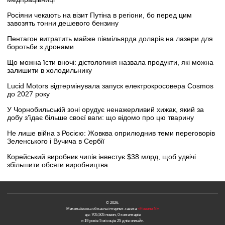
Росіяни чекають на візит Путіна в регіони, бо перед цим
завозять тонни дешевого бензину
Пентагон витратить майже півмільярда доларів на лазери для
боротьби з дронами
Що можна їсти вночі: дієтологиня назвала продукти, які можна
залишити в холодильнику
Lucid Motors відтермінувала запуск електрокросовера Cosmos
до 2027 року
У Чорнобильській зоні орудує ненажерливий хижак, який за
добу з’їдає більше своєї ваги: що відомо про цю тварину
Не лише війна з Росією: Жовква оприлюднив теми переговорів
Зеленського і Вучича в Сербії
Корейський виробник чипів інвестує $38 млрд, щоб удвічі
збільшити обсяги виробництва
© 2026.
Миколаївська обласна інтернет-газета
«Новини N»
це: 705,505 новин, 0 коментарів
и 19 років 5 місяців 25 днів онлайн.