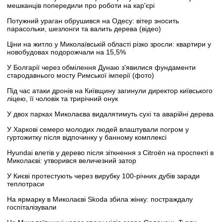
мешканців попередили про роботи на кар'єрі
Потужний ураган обрушився на Одесу: вітер зносить
парасольки, шезлонги та валить дерева (відео)
Ціни на житло у Миколаївській області різко зросли: квартири у
новобудовах подорожчали на 15,5%
У Болгарії через обмілення Дунаю з'явилися фундаменти
стародавнього мосту Римської імперії (фото)
Під час атаки дронів на Київщину загинули директор київського
ліцею, її чоловік та трирічний онук
У двох парках Миколаєва видалятимуть сухі та аварійні дерева
У Харкові семеро молодих людей влаштували погром у
гуртожитку після відпочинку у банному комплексі
Hyundai влетів у дерево після зіткнення з Citroën на проспекті в
Миколаєві: утворився величезний затор
У Києві протестують через вирубку 100-річних дубів заради
теплотраси
На ярмарку в Миколаєві Skoda збила жінку: постраждалу
госпіталізували