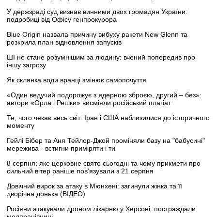
У держзраді суд визнав винними двох громадян України:
подробиці від Офісу генпрокурора
Blue Origin назвала причину вибуху ракети New Glenn та
розкрила план відновлення запусків
ШІ не стане розумнішим за людину: вчений попередив про
іншу загрозу
Як склянка води вранці змінює самопочуття
«Один ведучий подорожує з ядерною зброєю, другий – без»:
автори «Орла і Решки» висміяли російський плагіат
Те, чого чекає весь світ: Іран і США наблизилися до історичного
моменту
Гейлі Бібер та Аня Тейлор-Джой проміняли базу на "бабусині"
мережива - встигни приміряти і ти
8 серпня: яке церковне свято сьогодні та чому прикмети про
сильний вітер раніше пов’язували з 21 серпня
Довічний вирок за атаку в Мюнхені: загинули жінка та її
дворічна донька (ВІДЕО)
Росіяни атакували дроном лікарню у Херсоні: постраждали
медпрацівниці