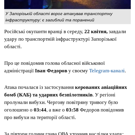
У Запорізькій області ворог атакував транспортну
інфраструктуру: є загиблий та поранений
Російські окупанти вранці в середу,
22 квітня,
завдали
удару по транспортній інфраструктурі Запорізької
області.
Про це повідомив голова обласної військової
адміністрації
Іван Федоров
у своєму
Telegram-каналі
.
Атака почалася із застосування
керованих авіаційних
бомб (КАБ) та ударних безпілотників
. У регіоні
пролунали вибухи. Чергову повітряну тривогу було
оголошено о
03:44
, а вже о
03:58
Федоров повідомив
про вибухи на території області.
За півтори години глава ОВА уточнив наслідки удару: