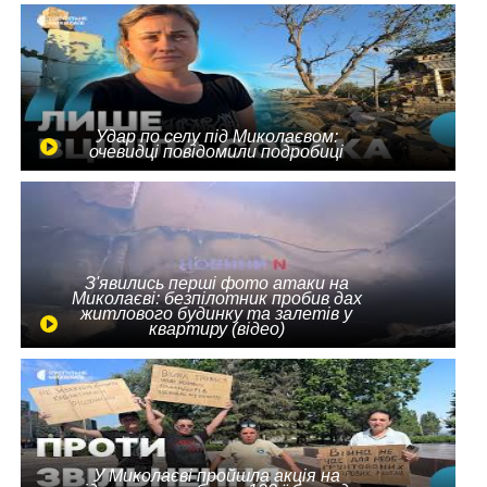
Удар по селу під Миколаєвом:
очевидці повідомили подробиці
З'явились перші фото атаки на
Миколаєві: безпілотник пробив дах
житлового будинку та залетів у
квартиру (відео)
У Миколаєві пройшла акція на