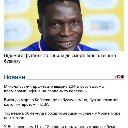
Новини
АРХІВ
Миколаївський драмтеатр відкриє 104-й сезон двома
прем'єрами: афіша на серпень та вересень
Вихід до моря в Коблево, де вибухнула міна, був перекритий
колючим дротом, - ОВА
Туреччина обмежила прохід комерційних суден у Чорне море
на тлі атак
У Вознесенську 11 та 12 серпня пролунають масові вибухи: