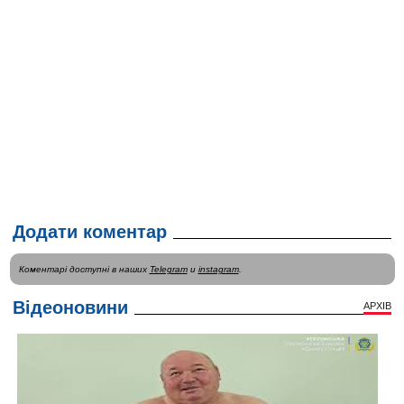
Додати коментар
Коментарі доступні в наших
Telegram
и
instagram
.
Відеоновини
АРХІВ