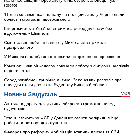
На Миколаївщині через спеку міліє озеро Солонець-Тузли
(фото)
11 днів ховався після нападу на поліцейських: у Чернівецькій
області затримали підозрюваного
Енергосистема України витримала рекордну спеку без
відключень, - Шмигаль
Смертельне побиття сапою: у Миколаєві затримали
підозрюваного
У Миколаєві та області оголосили штормове попередження
Комунальники Миколаєва показали роботу з ліквідації наслідків
ворожих атак
Серед загиблих - трирічна дитина: Зеленський розповів про
наслідки атаки дронів на будинок у Київській області
Новини Звідусіль
АРХІВ
Аптечка в дорогу для дитини: збираємо грамотно перед
відпусткою
"Атеш" стежить за ФСБ у Донецьку: агенти розкрили місце
роботи та розпорядок окупантів
Федоров про реформу мобілізації: етапний призов та СЗЧ