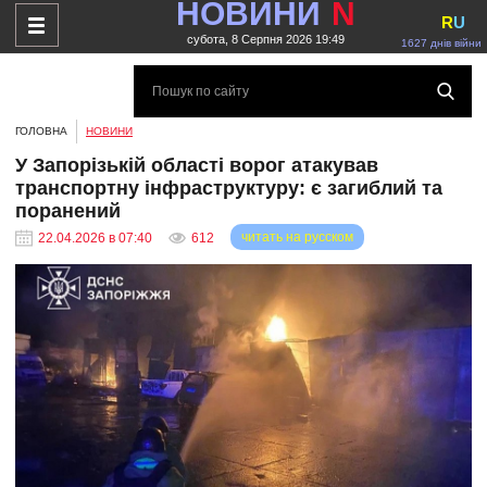
НОВИНИ
N
R
U
субота, 8 Серпня 2026 19:49
1627 днів війни
ГОЛОВНА
НОВИНИ
У Запорізькій області ворог атакував
транспортну інфраструктуру: є загиблий та
поранений
читать на русском
22.04.2026 в 07:40
612