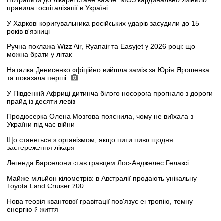
Потрапити до лікарні стане важче: МОЗ кардинально змінило
правила госпіталізації в Україні
У Харкові коригувальника російських ударів засудили до 15
років в'язниці
Ручна поклажа Wizz Air, Ryanair та Easyjet у 2026 році: що
можна брати у літак
Наталка Денисенко офіційно вийшла заміж за Юрія Ярошенка
та показала перші
У Південній Африці дитинча білого носорога прогнало з дороги
прайд із десяти левів
Продюсерка Олена Мозгова пояснила, чому не виїхала з
України під час війни
Що станеться з організмом, якщо пити пиво щодня:
застереження лікаря
Легенда Барселони став гравцем Лос-Анджелес Гелаксі
Майже мільйон кілометрів: в Австралії продають унікальну
Toyota Land Cruiser 200
Нова теорія квантової гравітації пов'язує ентропію, темну
енергію й життя