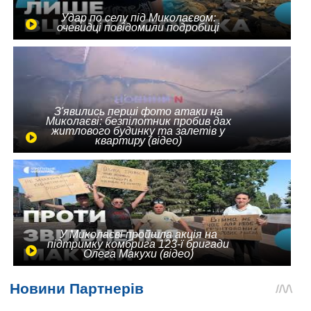
Удар по селу під Миколаєвом:
очевидці повідомили подробиці
З'явились перші фото атаки на
Миколаєві: безпілотник пробив дах
житлового будинку та залетів у
квартиру (відео)
У Миколаєві пройшла акція на
підтримку комбрига 123-ї бригади
Олега Макухи (відео)