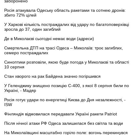
заборонено
Росія атакувала Одеську область ракетами та сотнею дронів:
збито 72% цілей
У Харкові кількість постраждалих від удару по багатоповерхівці
зросла до 37, один загиблий
Де в Миколаєві сьогодні немає води (адреси)
Смертельна ДТП на трасі Одеса – Миколаїв: троє загиблих,
семеро постраждалих
Синоптики розповіли, якою буде погода у Миколаєві та області
10 серпня
Стан хворого на рак Байдена значно погіршився
У Геленджику знищено позицію С-400, з якої 8 серпня били по
Україні, - Мадяр
Росія готує удари по енергетиці Києва до Дня незалежності, -
ISW
Фінляндія відмовилася передавати Україні ракети Patriot
Після нічної атаки РФ Одеса залишилася без світла та води
На Миколаївщині масштабно горіло поле: вогонь перекинувся