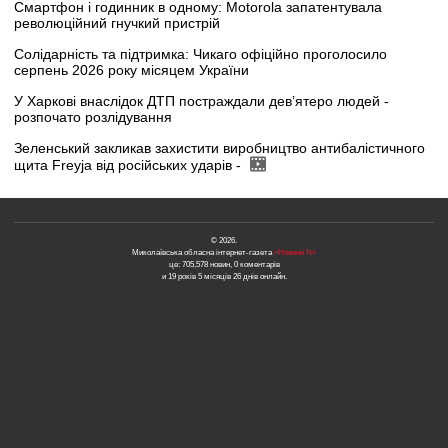
Смартфон і годинник в одному: Motorola запатентувала
революційний гнучкий пристрій
Солідарність та підтримка: Чикаго офіційно проголосило
серпень 2026 року місяцем України
У Харкові внаслідок ДТП постраждали дев’ятеро людей -
розпочато розлідування
Зеленський закликав захистити виробництво антибалістичного
щита Freyja від російських ударів -
© 2026.
Миколаївська обласна інтернет-газета
«Новини N»
це: 705,578 новин, 0 коментарів
и 19 років 5 місяців 26 днів онлайн.