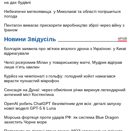
на дах будівлі
Небезпечні метеоявища: у Миколаєві та області погіршиться
погода
Пентагон вимагає прискорити виробництво зброї через війну з
Іраном
Новини Звідусіль
АРХІВ
Болгарія заявила про зв'язок впалого дрона з Україною: у Києві
відреагували
Челсі розгромив Мілан у товариському матчі, Мудрик відіграв
лише п'ять хвилин
Курйоз на чемпіонаті з гольфу: голодний койот намагався
вкрасти пухнастий мікрофон
Сенсація на Дунаї: через обміління річки виринув легендарний
античний міст Костянтина
OpenAI робить ChatGPT безлімітним для всіх: деталі запуску
нової моделі GPT-5.6 Luna
Морська фортеця проти ударів РФ: як система Blue Dragon
захистить Чорне море