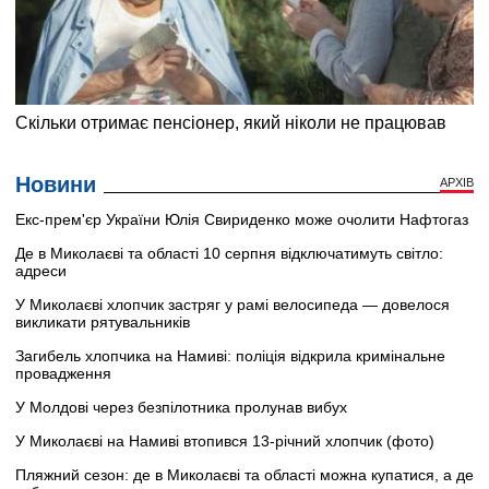
Новини
АРХІВ
Екс-прем'єр України Юлія Свириденко може очолити Нафтогаз
Де в Миколаєві та області 10 серпня відключатимуть світло:
адреси
У Миколаєві хлопчик застряг у рамі велосипеда — довелося
викликати рятувальників
Загибель хлопчика на Намиві: поліція відкрила кримінальне
провадження
У Молдові через безпілотника пролунав вибух
У Миколаєві на Намиві втопився 13-річний хлопчик (фото)
Пляжний сезон: де в Миколаєві та області можна купатися, а де