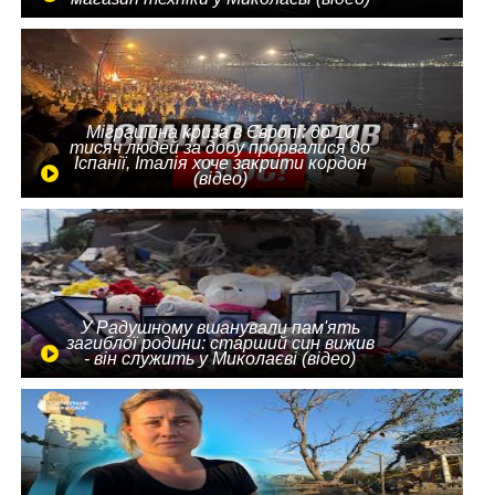
Міграційна криза в Європі: до 10
тисяч людей за добу прорвалися до
Іспанії, Італія хоче закрити кордон
(відео)
У Радушному вшанували пам'ять
загиблої родини: старший син вижив
- він служить у Миколаєві (відео)