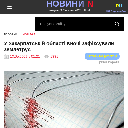
НОВИНИ
N
R
U
неділя, 9 Серпня 2026 18:54
1628 днів війни
ГОЛОВНА
НОВИНИ
У Закарпатській області вночі зафіксували
землетрус
читать на русском
13.05.2026 в 01:21
1881
Ірина Ігорева