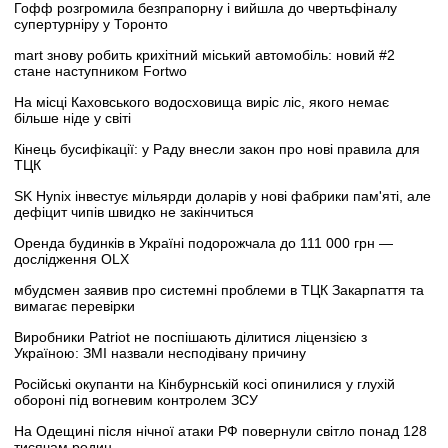
Гофф розгромила безпрапорну і вийшла до чвертьфіналу
супертурніру у Торонто
mart знову робить крихітний міський автомобіль: новий #2
стане наступником Fortwo
На місці Каховського водосховища виріс ліс, якого немає
більше ніде у світі
Кінець бусифікації: у Раду внесли закон про нові правила для
ТЦК
SK Hynix інвестує мільярди доларів у нові фабрики пам'яті, але
дефіцит чипів швидко не закінчиться
Оренда будинків в Україні подорожчала до 111 000 грн —
дослідження OLX
мбудсмен заявив про системні проблеми в ТЦК Закарпаття та
вимагає перевірки
Виробники Patriot не поспішають ділитися ліцензією з
Україною: ЗМІ назвали несподівану причину
Російські окупанти на Кінбурнській косі опинилися у глухій
обороні під вогневим контролем ЗСУ
На Одещині після нічної атаки РФ повернули світло понад 128
тисячам родин