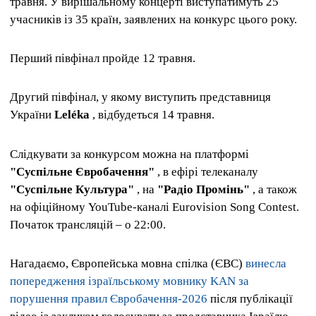
травня. У вирішальному концерті виступатимуть 25
учасників із 35 країн, заявлених на конкурс цього року.
Перший півфінал пройде 12 травня.
Другий півфінал, у якому виступить представниця
України
Leléka
, відбудеться 14 травня.
Слідкувати за конкурсом можна на платформі
"Суспільне Євробачення"
, в ефірі телеканалу
"Суспільне Культура"
, на
"Радіо Промінь"
, а також
на офіційному YouTube-каналі Eurovision Song Contest.
Початок трансляцій – о 22:00.
Нагадаємо, Європейська мовна спілка (ЄВС)
винесла
попередження ізраїльському мовнику KAN за
порушення правил Євробачення-2026
після публікації