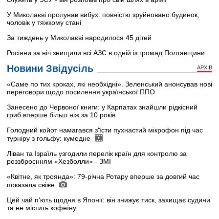
У Миколаєві пролунав вибух: повністю зруйновано будинок,
чоловік у тяжкому стані
За тиждень у Миколаєві народилося 45 дітей
Росіяни за ніч знищили всі АЗС в одній із громад Полтавщини
Новини Звідусіль
АРХІВ
«Саме по тих кроках, які необхідні». Зеленський анонсував нові
переговори щодо посилення української ППО
Занесено до Червоної книги: у Карпатах знайшли рідкісний
гриб вперше більш ніж за 10 років
Голодний койот намагався з'їсти пухнастий мікрофон під час
турніру з гольфу: кумедне
Ліван та Ізраїль узгодили перелік країн для контролю за
роззброєнням «Хезболли» - ЗМІ
«Квітне, як троянда»: 79-річна Ротару вперше за довгий час
показала свіже
Цей чай п'ють щодня в Японії: він знижує тиск, захищає судини
та не містить кофеїну