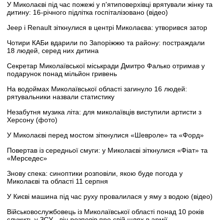
У Миколаєві під час пожежі у п'ятиповерхівці врятували жінку та
дитину: 16-річного підлітка госпіталізовано (відео)
Jeep і Renault зіткнулися в центрі Миколаєва: утворився затор
Чотири КАБи вдарили по Запоріжжю та району: постраждали
18 людей, серед них дитина
Секретар Миколаївської міськради Дмитро Фалько отримав у
подарунок понад мільйон гривень
На водоймах Миколаївської області загинуло 16 людей:
рятувальники назвали статистику
Незабутня музика літа: для миколаївців виступили артисти з
Херсону (фото)
У Миколаєві перед мостом зіткнулися «Шевроле» та «Форд»
Повертав із середньої смуги: у Миколаєві зіткнулися «Фіат» та
«Мерседес»
Знову спека: синоптики розповіли, якою буде погода у
Миколаєві та області 11 серпня
У Києві машина під час руху провалилася у яму з водою (відео)
Військовослужбовець із Миколаївської області понад 10 років
служить у ЗСУ - він розповів про свій шлях в армії