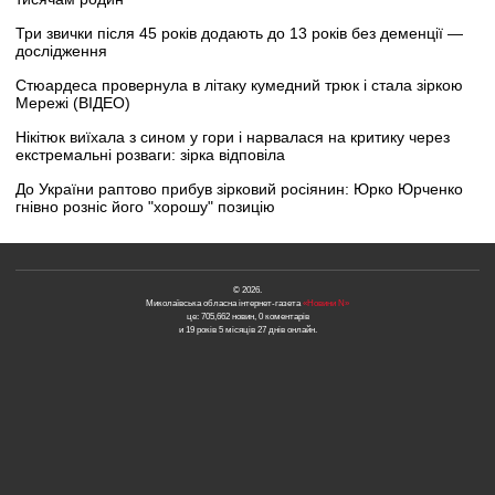
Три звички після 45 років додають до 13 років без деменції —
дослідження
Стюардеса провернула в літаку кумедний трюк і стала зіркою
Мережі (ВІДЕО)
Нікітюк виїхала з сином у гори і нарвалася на критику через
екстремальні розваги: зірка відповіла
До України раптово прибув зірковий росіянин: Юрко Юрченко
гнівно розніс його "хорошу" позицію
© 2026.
Миколаївська обласна інтернет-газета
«Новини N»
це: 705,662 новин, 0 коментарів
и 19 років 5 місяців 27 днів онлайн.