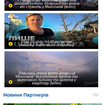
У Радушному вшанували пам'ять
загиблої родини: старший син вижив
- він служить у Миколаєві (відео)
Удар по селу під Миколаєвом:
очевидці повідомили подробиці
З'явились перші фото атаки на
Миколаєві: безпілотник пробив дах
житлового будинку та залетів у
квартиру (відео)