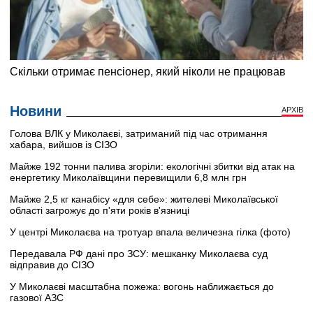
Новини
АРХІВ
Голова ВЛК у Миколаєві, затриманий під час отримання
хабара, вийшов із СІЗО
Майже 192 тонни палива згоріли: екологічні збитки від атак на
енергетику Миколаївщини перевищили 6,8 млн грн
Майже 2,5 кг канабісу «для себе»: жителеві Миколаївської
області загрожує до п'яти років в'язниці
У центрі Миколаєва на тротуар впала величезна гілка (фото)
Передавала РФ дані про ЗСУ: мешканку Миколаєва суд
відправив до СІЗО
У Миколаєві масштабна пожежа: вогонь наближається до
газової АЗС