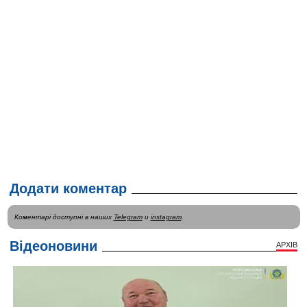
Додати коментар
Коментарі доступні в наших
Telegram
и
instagram
.
Відеоновини
АРХІВ