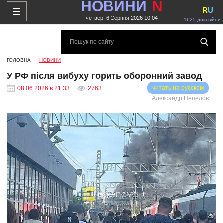
НОВИНИ
N
R
U
четвер, 6 Серпня 2026 10:04
1625 днів війни
ГОЛОВНА
НОВИНИ
У РФ після вибуху горить оборонний завод
читать на русском
08.06.2026 в 21:33
2763
Александр Пепелов