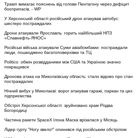
Трамп вимагає пояснень від голови Пентагону через дефіцит
боєприпасів, - WP
У Херсонській області російський дрон атакував автобус:
шестеро постраждалих
Дрони атакували Ярославль: горить найбільший НПЗ
«Славнефть-ЯНОС»
Російські війська атакували Суми авіабомбами: постраждали
люди, пошкоджено багатоповерхівки та ТЦ
Politico: обмін розвідданими між США та Україною значно
покращився
Дронова атака на Миколаївську область: стало відомо про стан
постраждалих
Нічний вибух у Миколаєві: ворог атакував гаражі, паркан та цех
підприємства
Обстріл Херсонської області: зруйновано храм Різдва
Богородиці
Частина ракети SpaceX Ілона Маска врізалася у Місяць
Лідер гурту "Ногу звело!" опинився під російським обстрілом