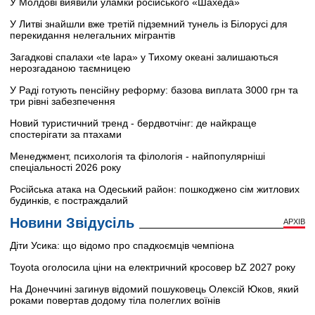
У Молдові виявили уламки російського «Шахеда»
У Литві знайшли вже третій підземний тунель із Білорусі для
перекидання нелегальних мігрантів
Загадкові спалахи «te lapa» у Тихому океані залишаються
нерозгаданою таємницею
У Раді готують пенсійну реформу: базова виплата 3000 грн та
три рівні забезпечення
Новий туристичний тренд - бердвотчінг: де найкраще
спостерігати за птахами
Менеджмент, психологія та філологія - найпопулярніші
спеціальності 2026 року
Російська атака на Одеський район: пошкоджено сім житлових
будинків, є постраждалий
Новини Звідусіль
АРХІВ
Діти Усика: що відомо про спадкоємців чемпіона
Toyota оголосила ціни на електричний кросовер bZ 2027 року
На Донеччині загинув відомий пошуковець Олексій Юков, який
роками повертав додому тіла полеглих воїнів