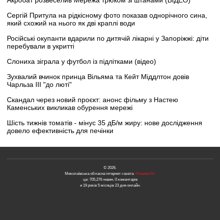
Акробат розвеселив Мережа трюком зі штанами (ВІДЕО)
Сергій Притула на рідкісному фото показав однорічного сина,
який схожий на нього як дві краплі води
Російські окупанти вдарили по дитячій лікарні у Запоріжжі: діти
перебували в укритті
Слониха зіграла у футбол із підлітками (відео)
Зухвалий вчинок принца Вільяма та Кейт Міддлтон довів
Чарльза III "до люті"
Скандал через новий проєкт: анонс фільму з Настею
Каменських викликав обурення мережі
Шість тижнів томатів - мінус 35 дБ/м жиру: нове дослідження
довело ефективність для печінки
© 2026.
Миколаївська обласна інтернет-газета
«Новини N»
це: 705,276 новин, 0 коментарів
и 19 років 5 місяців 23 дня онлайн.