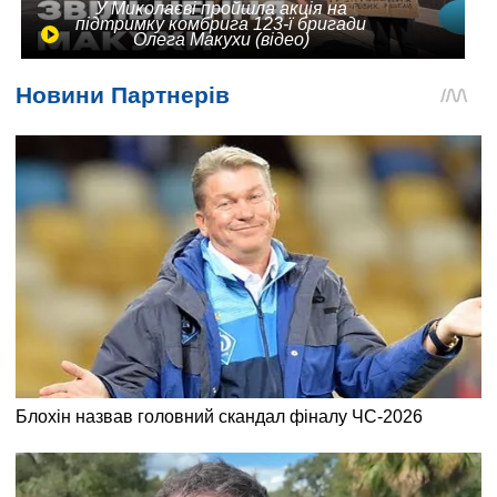
У Миколаєві пройшла акція на
підтримку комбрига 123-ї бригади
Олега Макухи (відео)