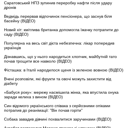
Саратовський НПЗ зупинив переробку нафти після удару
дронів
Ведмідь перервав відпочинок пенсіонера, що заснув біля
басейну (ВІДЕО)
Новий хіт: кмітлива британка допомогла їжачку потрапити до
саду (ВІДЕО)
Популярна на весь світ дієта небезпечна: лікар попередив
українців
Дізнавшись, що у нього народиться хлопчик, майбутній тато
почав трощити все навколо (ВІДЕО)
Фісташка: в Італії народилося щеня із зеленою вовною (ВІДЕО)
Вчені розповіли, які фрукти та овочі можуть захистити від
діабету
«Бабуся року»: мережу насмішила жінка, яка впустила онука
заради келиха з вином (ВІДЕО)
Син відомого українського співака з серйозними опіками
потрапив до реанімації: "Він почав горіти"
Собака завадив дівчині похвалитися заручинами (ВІДЕО)