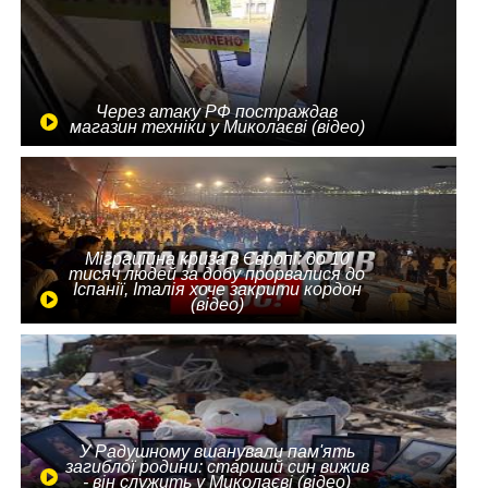
Через атаку РФ постраждав
магазин техніки у Миколаєві (відео)
Міграційна криза в Європі: до 10
тисяч людей за добу прорвалися до
Іспанії, Італія хоче закрити кордон
(відео)
У Радушному вшанували пам'ять
загиблої родини: старший син вижив
- він служить у Миколаєві (відео)