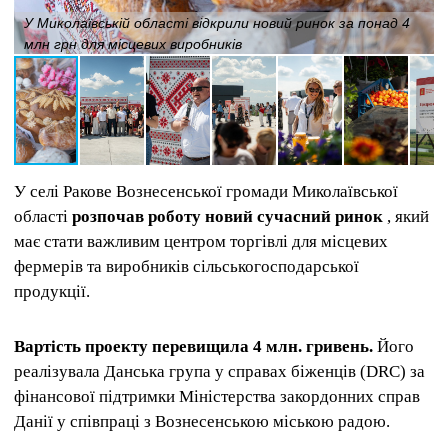
У Миколаївській області відкрили новий ринок за понад 4
млн грн для місцевих виробників
У селі Ракове Вознесенської громади Миколаївської
області
розпочав роботу новий сучасний ринок
, який
має стати важливим центром торгівлі для місцевих
фермерів та виробників сільськогосподарської
продукції.
Вартість проекту перевищила 4 млн. гривень.
Його
реалізувала Данська група у справах біженців (DRC) за
фінансової підтримки Міністерства закордонних справ
Данії у співпраці з Вознесенською міською радою.