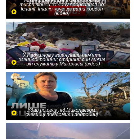
Міграційна криза в Європі: до 10
тисяч людей за добу прорвалися до
Іспанії, Італія хоче закрити кордон
(відео)
У Радушному вшанували пам'ять
загиблої родини: старший син вижив
- він служить у Миколаєві (відео)
Удар по селу під Миколаєвом:
очевидці повідомили подробиці