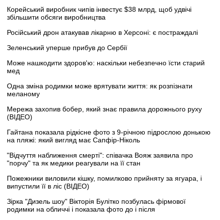
Корейський виробник чипів інвестує $38 млрд, щоб удвічі
збільшити обсяги виробництва
Російський дрон атакував лікарню в Херсоні: є постраждалі
Зеленський уперше прибув до Сербії
Може нашкодити здоров'ю: наскільки небезпечно їсти старий
мед
Одна зміна родимки може врятувати життя: як розпізнати
меланому
Мережа захопив бобер, який знає правила дорожнього руху
(ВІДЕО)
Гайтана показала рідкісне фото з 9-річною підрослою донькою
на пляжі: який вигляд має Сапфір-Ніколь
"Відчуття наближення смерті": співачка Вояж заявила про
"порчу" та як медики реагували на її стан
Пожежники виловили кішку, помилково прийняту за ягуара, і
випустили її в ліс (ВІДЕО)
Зірка "Дизель шоу" Вікторія Булітко позбулась фірмової
родимки на обличчі і показала фото до і після