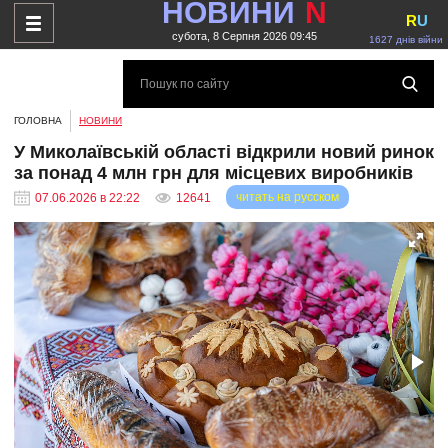
НОВИНИ
N
R
U
субота, 8 Серпня 2026 09:45
1627 днів війни
ГОЛОВНА
НОВИНИ
У Миколаївській області відкрили новий ринок
за понад 4 млн грн для місцевих виробників
читать на русском
07.06.2026 в 22:22
12641