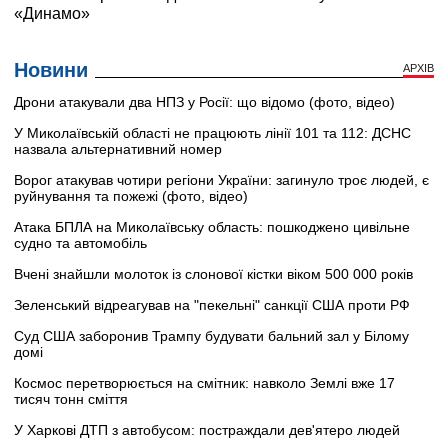
Новини
АРХІВ
Дрони атакували два НПЗ у Росії: що відомо (фото, відео)
У Миколаївській області не працюють лінії 101 та 112: ДСНС
назвала альтернативний номер
Ворог атакував чотири регіони України: загинуло троє людей, є
руйнування та пожежі (фото, відео)
Атака БПЛА на Миколаївську область: пошкоджено цивільне
судно та автомобіль
Вчені знайшли молоток із слонової кістки віком 500 000 років
Зеленський відреагував на "пекельні" санкції США проти РФ
Суд США заборонив Трампу будувати бальний зал у Білому
домі
Космос перетворюється на смітник: навколо Землі вже 17
тисяч тонн сміття
У Харкові ДТП з автобусом: постраждали дев'ятеро людей