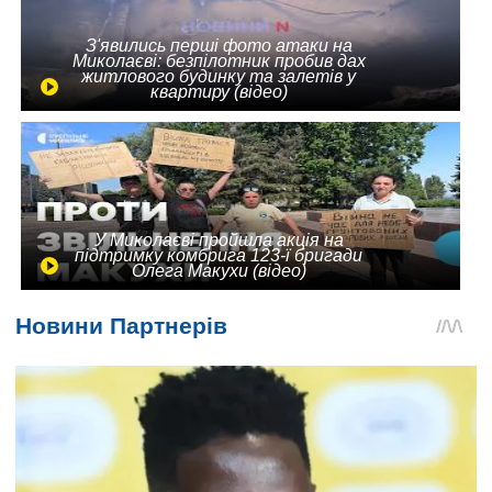
З'явились перші фото атаки на
Миколаєві: безпілотник пробив дах
житлового будинку та залетів у
квартиру (відео)
У Миколаєві пройшла акція на
підтримку комбрига 123-ї бригади
Олега Макухи (відео)