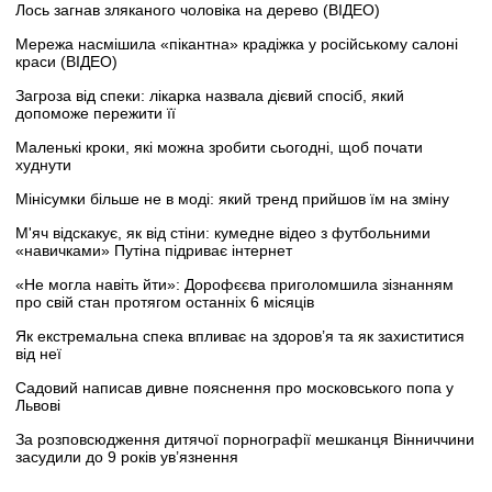
Лось загнав зляканого чоловіка на дерево (ВІДЕО)
Мережа насмішила «пікантна» крадіжка у російському салоні
краси (ВІДЕО)
Загроза від спеки: лікарка назвала дієвий спосіб, який
допоможе пережити її
Маленькі кроки, які можна зробити сьогодні, щоб почати
худнути
Мінісумки більше не в моді: який тренд прийшов їм на зміну
М'яч відскакує, як від стіни: кумедне відео з футбольними
«навичками» Путіна підриває інтернет
«Не могла навіть йти»: Дорофєєва приголомшила зізнанням
про свій стан протягом останніх 6 місяців
Як екстремальна спека впливає на здоров’я та як захиститися
від неї
Садовий написав дивне пояснення про московського попа у
Львові
За розповсюдження дитячої порнографії мешканця Вінниччини
засудили до 9 років ув’язнення