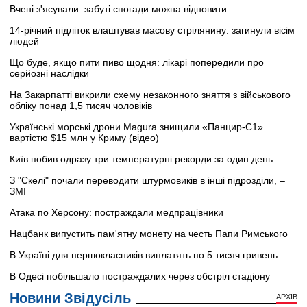
Вчені з'ясували: забуті спогади можна відновити
14-річний підліток влаштував масову стрілянину: загинули вісім
людей
Що буде, якщо пити пиво щодня: лікарі попередили про
серйозні наслідки
На Закарпатті викрили схему незаконного зняття з військового
обліку понад 1,5 тисяч чоловіків
Українські морські дрони Magura знищили «Панцир-С1»
вартістю $15 млн у Криму (відео)
Київ побив одразу три температурні рекорди за один день
З "Скелі" почали переводити штурмовиків в інші підрозділи, –
ЗМІ
Атака по Херсону: постраждали медпрацівники
Нацбанк випустить пам'ятну монету на честь Папи Римського
В Україні для першокласників виплатять по 5 тисяч гривень
В Одесі побільшало постраждалих через обстріл стадіону
Новини Звідусіль
АРХІВ