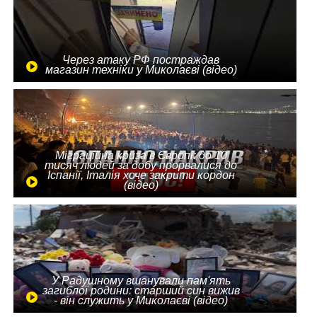
Через атаку РФ постраждав
магазин техніки у Миколаєві (відео)
Міграційна криза в Європі: до 10
тисяч людей за добу прорвалися до
Іспанії, Італія хоче закрити кордон
(відео)
У Радушному вшанували пам'ять
загиблої родини: старший син вижив
- він служить у Миколаєві (відео)