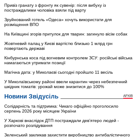
Привіз гранату з фронту як сувенір: після вибуху із
постраждалими чоловіка взяли під варту
Зруйнований готель «Одеса» хочуть використати для
розміщення ВПО
На Київщині згорів притулок для тварин: загинуло вісім собак
Жовтневий палац у Києві вартістю близько 1 млрд грн
повертають державі
Кінбурнська коса під вогневим контролем ЗСУ: російські війська
намагаються утримати позиції
Магічна дата: у Миколаєві сьогодні пройшло 11 весіль
У Миколаївському районі ввели карантин через небезпечний
шкідник томатів: урожай може знизитися до 100%
Новини Звідусіль
АРХІВ
Солідарність та підтримка: Чикаго офіційно проголосило
серпень 2026 року місяцем України
У Харкові внаслідок ДТП постраждали дев’ятеро людей -
розпочато розлідування
Зеленський закликав захистити виробництво антибалістичного