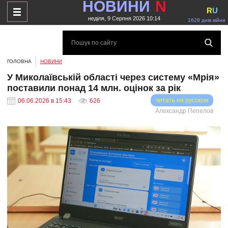
НОВИНИ
N
R
U
неділя, 9 Серпня 2026 10:14
1628 днів війни
ГОЛОВНА
НОВИНИ
У Миколаївській області через систему «Мрія»
поставили понад 14 млн. оцінок за рік
читать на русском
06.06.2026 в 15:43
626
Александр Пепелов