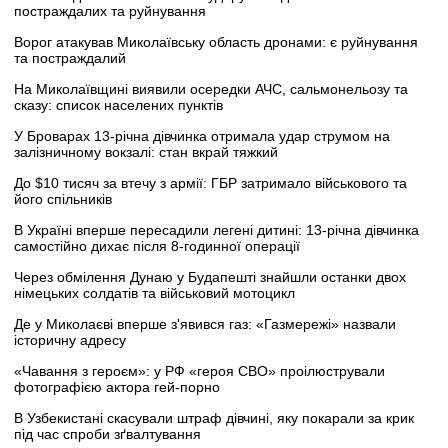
постраждалих та руйнування
Ворог атакував Миколаївську область дронами: є руйнування
та постраждалий
На Миколаївщині виявили осередки АЧС, сальмонельозу та
сказу: список населених пунктів
У Броварах 13-річна дівчинка отримала удар струмом на
залізничному вокзалі: стан вкрай тяжкий
До $10 тисяч за втечу з армії: ГБР затримало військового та
його спільників
В Україні вперше пересадили легені дитині: 13-річна дівчинка
самостійно дихає після 8-годинної операції
Через обмілення Дунаю у Будапешті знайшли останки двох
німецьких солдатів та військовий мотоцикл
Де у Миколаєві вперше з'явився газ: «Газмережі» назвали
історичну адресу
«Чавання з героєм»: у РФ «героя СВО» проілюстрували
фотографією актора гей-порно
В Узбекистані скасували штраф дівчині, яку покарали за крик
під час спроби зґвалтування