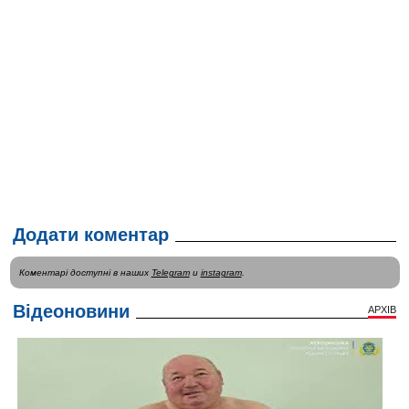
Додати коментар
Коментарі доступні в наших
Telegram
и
instagram
.
Відеоновини
АРХІВ