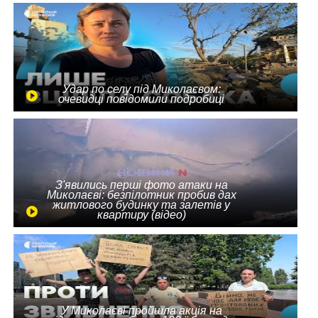
Удар по селу під Миколаєвом:
очевидці повідомили подробиці
З'явились перші фото атаки на
Миколаєві: безпілотник пробив дах
житлового будинку та залетів у
квартиру (відео)
У Миколаєві пройшла акція на