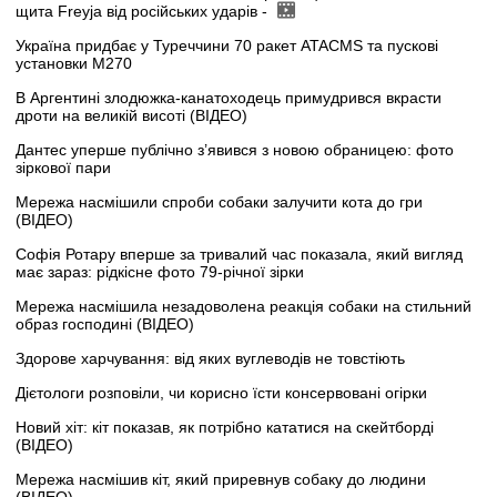
щита Freyja від російських ударів -
Україна придбає у Туреччини 70 ракет ATACMS та пускові
установки M270
В Аргентині злодюжка-канатоходець примудрився вкрасти
дроти на великій висоті (ВІДЕО)
Дантес уперше публічно з’явився з новою обраницею: фото
зіркової пари
Мережа насмішили спроби собаки залучити кота до гри
(ВІДЕО)
Софія Ротару вперше за тривалий час показала, який вигляд
має зараз: рідкісне фото 79-річної зірки
Мережа насмішила незадоволена реакція собаки на стильний
образ господині (ВІДЕО)
Здорове харчування: від яких вуглеводів не товстіють
Дієтологи розповіли, чи корисно їсти консервовані огірки
Новий хіт: кіт показав, як потрібно кататися на скейтборді
(ВІДЕО)
Мережа насмішив кіт, який приревнув собаку до людини