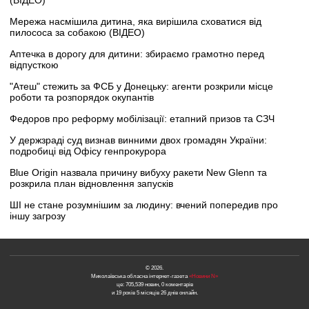
(ВІДЕО)
Мережа насмішила дитина, яка вирішила сховатися від
пилососа за собакою (ВІДЕО)
Аптечка в дорогу для дитини: збираємо грамотно перед
відпусткою
"Атеш" стежить за ФСБ у Донецьку: агенти розкрили місце
роботи та розпорядок окупантів
Федоров про реформу мобілізації: етапний призов та СЗЧ
У держзраді суд визнав винними двох громадян України:
подробиці від Офісу генпрокурора
Blue Origin назвала причину вибуху ракети New Glenn та
розкрила план відновлення запусків
ШІ не стане розумнішим за людину: вчений попередив про
іншу загрозу
© 2026.
Миколаївська обласна інтернет-газета
«Новини N»
це: 705,539 новин, 0 коментарів
и 19 років 5 місяців 26 днів онлайн.