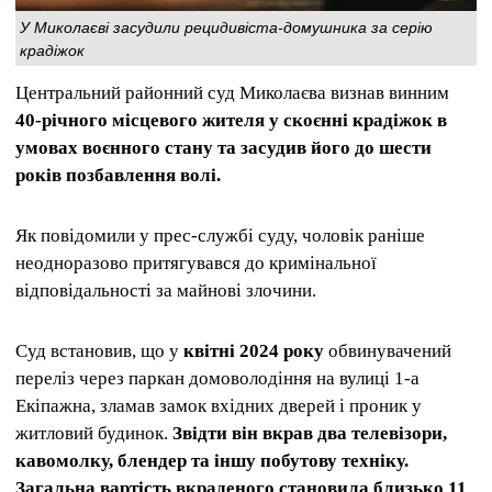
У Миколаєві засудили рецидивіста-домушника за серію
крадіжок
Центральний районний суд Миколаєва визнав винним
40-річного місцевого жителя у скоєнні крадіжок в
умовах воєнного стану та засудив його до шести
років позбавлення волі.
Як повідомили у прес-службі суду, чоловік раніше
неодноразово притягувався до кримінальної
відповідальності за майнові злочини.
Суд встановив, що у
квітні 2024 року
обвинувачений
переліз через паркан домоволодіння на вулиці 1-а
Екіпажна, зламав замок вхідних дверей і проник у
житловий будинок.
Звідти він вкрав два телевізори,
кавомолку, блендер та іншу побутову техніку.
Загальна вартість вкраденого становила близько 11