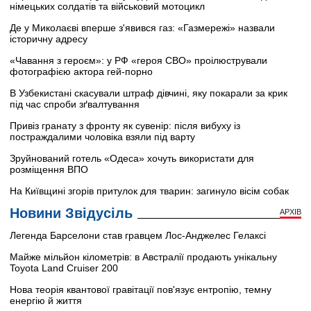
німецьких солдатів та військовий мотоцикл
Де у Миколаєві вперше з'явився газ: «Газмережі» назвали
історичну адресу
«Чавання з героєм»: у РФ «героя СВО» проілюстрували
фотографією актора гей-порно
В Узбекистані скасували штраф дівчині, яку покарали за крик
під час спроби зґвалтування
Привіз гранату з фронту як сувенір: після вибуху із
постраждалими чоловіка взяли під варту
Зруйнований готель «Одеса» хочуть використати для
розміщення ВПО
На Київщині згорів притулок для тварин: загинуло вісім собак
Новини Звідусіль
АРХІВ
Легенда Барселони став гравцем Лос-Анджелес Гелаксі
Майже мільйон кілометрів: в Австралії продають унікальну
Toyota Land Cruiser 200
Нова теорія квантової гравітації пов'язує ентропію, темну
енергію й життя