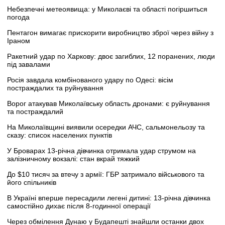
Небезпечні метеоявища: у Миколаєві та області погіршиться
погода
Пентагон вимагає прискорити виробництво зброї через війну з
Іраном
Ракетний удар по Харкову: двоє загиблих, 12 поранених, люди
під завалами
Росія завдала комбінованого удару по Одесі: вісім
постраждалих та руйнування
Ворог атакував Миколаївську область дронами: є руйнування
та постраждалий
На Миколаївщині виявили осередки АЧС, сальмонельозу та
сказу: список населених пунктів
У Броварах 13-річна дівчинка отримала удар струмом на
залізничному вокзалі: стан вкрай тяжкий
До $10 тисяч за втечу з армії: ГБР затримало військового та
його спільників
В Україні вперше пересадили легені дитині: 13-річна дівчинка
самостійно дихає після 8-годинної операції
Через обмілення Дунаю у Будапешті знайшли останки двох