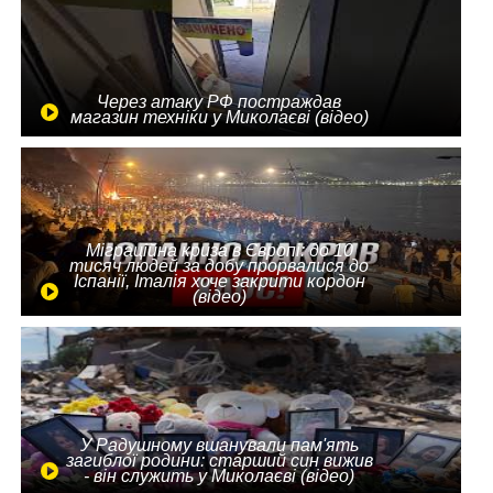
Через атаку РФ постраждав
магазин техніки у Миколаєві (відео)
Міграційна криза в Європі: до 10
тисяч людей за добу прорвалися до
Іспанії, Італія хоче закрити кордон
(відео)
У Радушному вшанували пам'ять
загиблої родини: старший син вижив
- він служить у Миколаєві (відео)