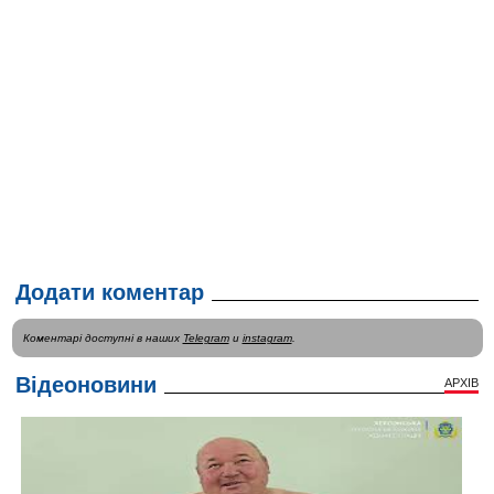
Додати коментар
Коментарі доступні в наших
Telegram
и
instagram
.
Відеоновини
АРХІВ