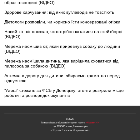
образ господині (ВІДЕО)
Здорове харчування: від яких вуглеводів не товстіють
Дієтологи розповіли, чи корисно їсти консервовані огірки
Новий хіт: кіт показав, як потрібно кататися на скейтборді
(ВІДЕО)
Мережа насмішив кіт, який приревнув собаку до людини
(ВІДЕО)
Мережа насмішила дитина, яка вирішила сховатися від
пилососа за собакою (ВІДЕО)
Аптечка в дорогу для дитини: збираємо грамотно перед
відпусткою
"Атеш" стежить за ФСБ у Донецьку: агенти розкрили місце
роботи та розпорядок окупантів
© 2026.
Миколаївська обласна інтернет-газета
«Новини N»
це: 705,546 новин, 0 коментарів
и 19 років 5 місяців 26 днів онлайн.