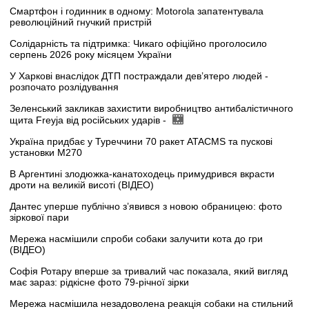
Смартфон і годинник в одному: Motorola запатентувала
революційний гнучкий пристрій
Солідарність та підтримка: Чикаго офіційно проголосило
серпень 2026 року місяцем України
У Харкові внаслідок ДТП постраждали дев’ятеро людей -
розпочато розлідування
Зеленський закликав захистити виробництво антибалістичного
щита Freyja від російських ударів -
Україна придбає у Туреччини 70 ракет ATACMS та пускові
установки M270
В Аргентині злодюжка-канатоходець примудрився вкрасти
дроти на великій висоті (ВІДЕО)
Дантес уперше публічно з’явився з новою обраницею: фото
зіркової пари
Мережа насмішили спроби собаки залучити кота до гри
(ВІДЕО)
Софія Ротару вперше за тривалий час показала, який вигляд
має зараз: рідкісне фото 79-річної зірки
Мережа насмішила незадоволена реакція собаки на стильний