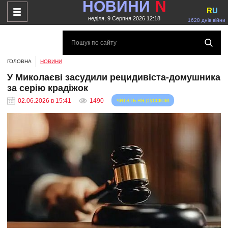
НОВИНИ
N
R
U
неділя, 9 Серпня 2026 12:18
1628 днів війни
ГОЛОВНА
НОВИНИ
У Миколаєві засудили рецидивіста-домушника
за серію крадіжок
читать на русском
02.06.2026 в 15:41
1490