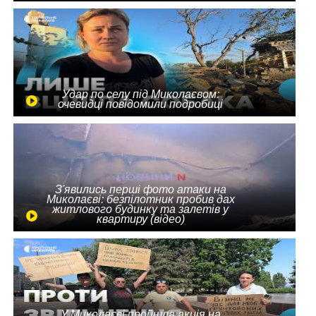
Удар по селу під Миколаєвом:
очевидці повідомили подробиці
З'явились перші фото атаки на
Миколаєві: безпілотник пробив дах
житлового будинку та залетів у
квартиру (відео)
У Миколаєві пройшла акція на