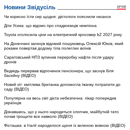
Новини Звідусіль
АРХІВ
Чи корисно їсти сир щодня: дієтологи пояснили нюанси
Діти Усика: що відомо про спадкоємців чемпіона
Toyota оголосила ціни на електричний кросовер bZ 2027 року
На Донеччині загинув відомий пошуковець Олексій Юков, який
роками повертав додому тіла полеглих воїнів
Саратовський НПЗ зупинив переробку нафти після удару
дронів
Ведмідь перервав відпочинок пенсіонера, що заснув біля
басейну (ВІДЕО)
Новий хіт: кмітлива британка допомогла їжачку потрапити до
саду (ВІДЕО)
Популярна на весь світ дієта небезпечна: лікар попередив
українців
Дізнавшись, що у нього народиться хлопчик, майбутній тато
почав трощити все навколо (ВІДЕО)
Фісташка: в Італії народилося щеня із зеленою вовною (ВІДЕО)