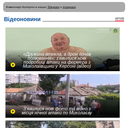
Коментарі доступні в наших
Telegram
и
instagram
.
Відеоновини
АРХІВ
«Дружина втекла, а дрон почав
полювання»: з'явилися нові
подробиці атаки на фермера з
Миколаївщини у Херсоні (відео)
З'явилися нові фото та відео з
місця нічної атаки по Миколаєву