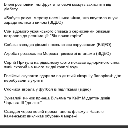
Вчені розповіли, які фрукти та овочі можуть захистити від
діабету
«Бабуся року»: мережу насмішила жінка, яка впустила онука
заради келиха з вином (ВІДЕО)
Син відомого українського співака з серйозними опіками
потрапив до реанімації: "Він почав горіти"
Собака завадив дівчині похвалитися заручинами (ВІДЕО)
Акробат розвеселив Мережа трюком зі штанами (ВІДЕО)
Сергій Притула на рідкісному фото показав однорічного сина,
який схожий на нього як дві краплі води
Російські окупанти вдарили по дитячій лікарні у Запоріжжі: діти
перебували в укритті
Слониха зіграла у футбол із підлітками (відео)
Зухвалий вчинок принца Вільяма та Кейт Міддлтон довів
Чарльза III "до люті"
Скандал через новий проєкт: анонс фільму з Настею
Каменських викликав обурення мережі