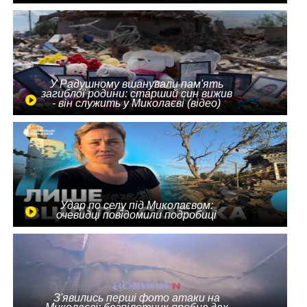
У Радушному вшанували пам'ять
загиблої родини: старший син вижив
- він служить у Миколаєві (відео)
Удар по селу під Миколаєвом:
очевидці повідомили подробиці
З'явились перші фото атаки на