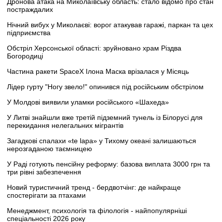
Дронова атака на Миколаївську область: стало відомо про стан
постраждалих
Нічний вибух у Миколаєві: ворог атакував гаражі, паркан та цех
підприємства
Обстріл Херсонської області: зруйновано храм Різдва
Богородиці
Частина ракети SpaceX Ілона Маска врізалася у Місяць
Лідер гурту "Ногу звело!" опинився під російським обстрілом
У Молдові виявили уламки російського «Шахеда»
У Литві знайшли вже третій підземний тунель із Білорусі для
перекидання нелегальних мігрантів
Загадкові спалахи «te lapa» у Тихому океані залишаються
нерозгаданою таємницею
У Раді готують пенсійну реформу: базова виплата 3000 грн та
три рівні забезпечення
Новий туристичний тренд - бердвотчінг: де найкраще
спостерігати за птахами
Менеджмент, психологія та філологія - найпопулярніші
спеціальності 2026 року