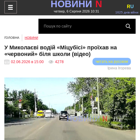
НОВИНИ
N
R
U
четвер, 6 Серпня 2026 10:31
1625 днів війни
ГОЛОВНА
НОВИНИ
У Миколаєві водій «Міцубісі» проїхав на
«червоний» біля школи (відео)
читать на русском
02.06.2026 в 15:00
4278
Ірина Ігорева