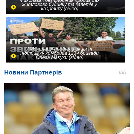
Миколаєві: безпілотник пробив дах
житлового будинку та залетів у
квартиру (відео)
У Миколаєві пройшла акція на
підтримку комбрига 123-ї бригади
Олега Макухи (відео)