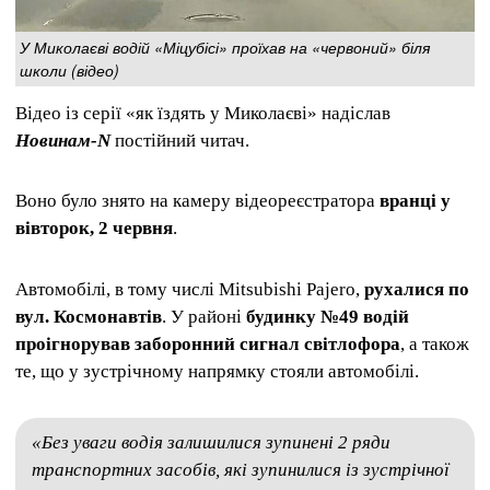
У Миколаєві водій «Міцубісі» проїхав на «червоний» біля
школи (відео)
Відео із серії «як їздять у Миколаєві» надіслав
Новинам-N
постійний читач.
Воно було знято на камеру відеореєстратора
вранці у
вівторок, 2 червня
.
Автомобілі, в тому числі Mitsubishi Pajero,
рухалися по
вул. Космонавтів
. У районі
будинку №49 водій
проігнорував заборонний сигнал світлофора
, а також
те, що у зустрічному напрямку стояли автомобілі.
«Без уваги водія залишилися зупинені 2 ряди
транспортних засобів, які зупинилися із зустрічної