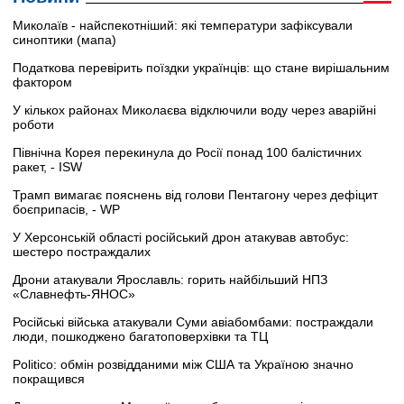
Миколаїв - найспекотніший: які температури зафіксували
синоптики (мапа)
Податкова перевірить поїздки українців: що стане вирішальним
фактором
У кількох районах Миколаєва відключили воду через аварійні
роботи
Північна Корея перекинула до Росії понад 100 балістичних
ракет, - ISW
Трамп вимагає пояснень від голови Пентагону через дефіцит
боєприпасів, - WP
У Херсонській області російський дрон атакував автобус:
шестеро постраждалих
Дрони атакували Ярославль: горить найбільший НПЗ
«Славнефть-ЯНОС»
Російські війська атакували Суми авіабомбами: постраждали
люди, пошкоджено багатоповерхівки та ТЦ
Politico: обмін розвідданими між США та Україною значно
покращився