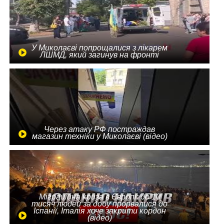
У Миколаєві попрощалися з лікарем
ЛШМД, який загинув на фронті
Через атаку РФ постраждав
магазин техніки у Миколаєві (відео)
Міграційна криза в Європі: до 10
тисяч людей за добу прорвалися до
Іспанії, Італія хоче закрити кордон
(відео)