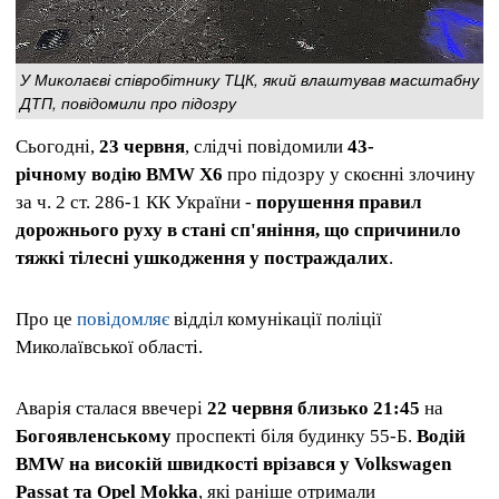
У Миколаєві співробітнику ТЦК, який влаштував масштабну
ДТП, повідомили про підозру
Сьогодні,
23 червня
, слідчі повідомили
43-
річному водію BMW X6
про підозру у скоєнні злочину
за ч. 2 ст. 286-1 КК України -
порушення правил
дорожнього руху в стані сп'яніння, що спричинило
тяжкі тілесні ушкодження у постраждалих
.
Про це
повідомляє
відділ комунікації поліції
Миколаївської області.
Аварія сталася ввечері
22 червня близько 21:45
на
Богоявленському
проспекті біля будинку 55-Б.
Водій
BMW на високій швидкості врізався у Volkswagen
Passat та Opel Mokka
, які раніше отримали