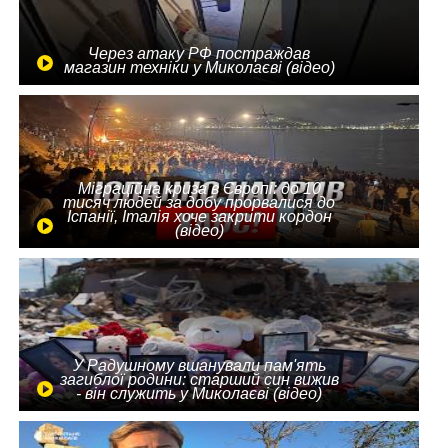
Через атаку РФ постраждав
магазин техніки у Миколаєві (відео)
Міграційна криза в Європі: до 10
тисяч людей за добу прорвалися до
Іспанії, Італія хоче закрити кордон
(відео)
У Радушному вшанували пам'ять
загиблої родини: старший син вижив
- він служить у Миколаєві (відео)