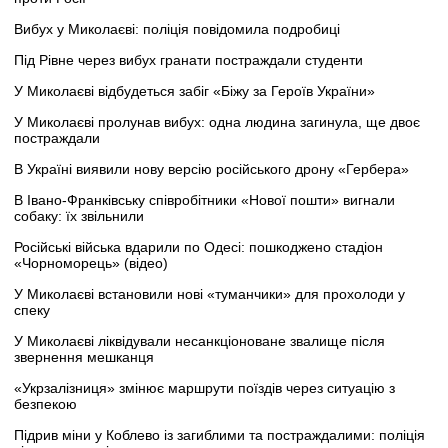
Вибух у Миколаєві: поліція повідомила подробиці
Під Рівне через вибух гранати постраждали студенти
У Миколаєві відбудеться забіг «Біжу за Героїв України»
У Миколаєві пролунав вибух: одна людина загинула, ще двоє
постраждали
В Україні виявили нову версію російського дрону «Гербера»
В Івано-Франківську співробітники «Нової пошти» вигнали
собаку: їх звільнили
Російські війська вдарили по Одесі: пошкоджено стадіон
«Чорноморець» (відео)
У Миколаєві встановили нові «туманчики» для прохолоди у
спеку
У Миколаєві ліквідували несанкціоноване звалище після
звернення мешканця
«Укрзалізниця» змінює маршрути поїздів через ситуацію з
безпекою
Підрив міни у Коблево із загиблими та постраждалими: поліція