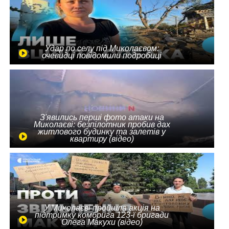
Удар по селу під Миколаєвом:
очевидці повідомили подробиці
З'явились перші фото атаки на
Миколаєві: безпілотник пробив дах
житлового будинку та залетів у
квартиру (відео)
У Миколаєві пройшла акція на
підтримку комбрига 123-ї бригади
Олега Макухи (відео)