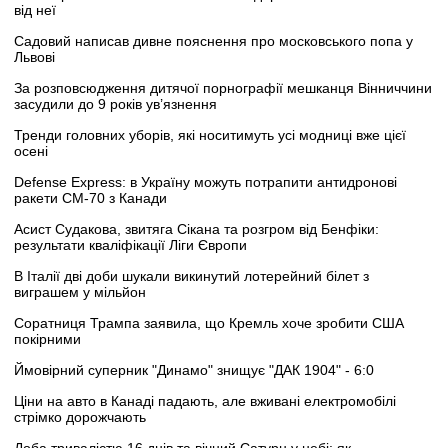
від неї
Садовий написав дивне пояснення про московського попа у
Львові
За розповсюдження дитячої порнографії мешканця Вінниччини
засудили до 9 років ув’язнення
Тренди головних уборів, які носитимуть усі модниці вже цієї
осені
Defense Express: в Україну можуть потрапити антидронові
ракети CM-70 з Канади
Асист Судакова, звитяга Сікана та розгром від Бенфіки:
результати кваліфікації Ліги Європи
В Італії дві доби шукали викинутий лотерейний білет з
виграшем у мільйон
Соратниця Трампа заявила, що Кремль хоче зробити США
покірними
Ймовірний суперник "Динамо" знищує "ДАК 1904" - 6:0
Ціни на авто в Канаді падають, але вживані електромобілі
стрімко дорожчають
Доба тривалістю 16 днів та вічний Сатурн у небі: як