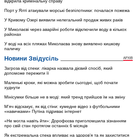
відкрила кримінальну справу
Порт у Ялті атакували морські безпілотники: почалася пожежа
У Кривому Озері виявили нелегальний продаж живих раків
У Миколаєві через аварійні роботи відключили воду в кількох
районах
У воді на всіх пляжах Миколаєва знову виявлено кишкову
паличку
Новини Звідусіль
АРХІВ
Загроза від спеки: лікарка назвала дієвий спосіб, який
допоможе пережити її
Маленькі кроки, які можна зробити сьогодні, щоб почати
худнути
Мінісумки більше не в моді: який тренд прийшов їм на зміну
М'яч відскакує, як від стіни: кумедне відео з футбольними
«навичками» Путіна підриває інтернет
«Не могла навіть йти»: Дорофєєва приголомшила зізнанням
про свій стан протягом останніх 6 місяців
Як екстремальна спека впливає на здоров’я та як захиститися