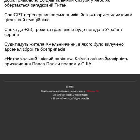
обертається загадковий Титан
ChatGPT перевершив письменників: його «творчість» читачам
цікавіша й емоційніша
Спека до +38, грози та град: якою буде погода в Україні 7
серпня
Судитимуть жителя Хмельниччини, в якого було вилучено
арсенал зброї та боєприпасів
«Нетривіальний і дієвий варіант»: Клімкін оцінив ймовірність
призначення Павла Паліси послом у США
© 2026.
Миколаївська обласна інтернет-газета
«Новини N»
це: 705,424 новин, 0 коментарів
и 19 років 5 місяців 24 дня онлайн.