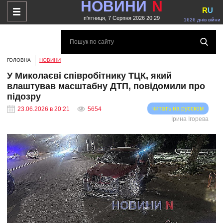
НОВИНИ
N
R
U
п'ятниця, 7 Серпня 2026 20:29
1626 днів війни
ГОЛОВНА
НОВИНИ
У Миколаєві співробітнику ТЦК, який
влаштував масштабну ДТП, повідомили про
підозру
читать на русском
23.06.2026 в 20:21
5654
Ірина Ігорева