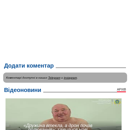
Додати коментар
Коментарі доступні в наших
Telegram
и
instagram
.
Відеоновини
АРХІВ
«Дружина втекла, а дрон почав
полювання»: з'явилися нові