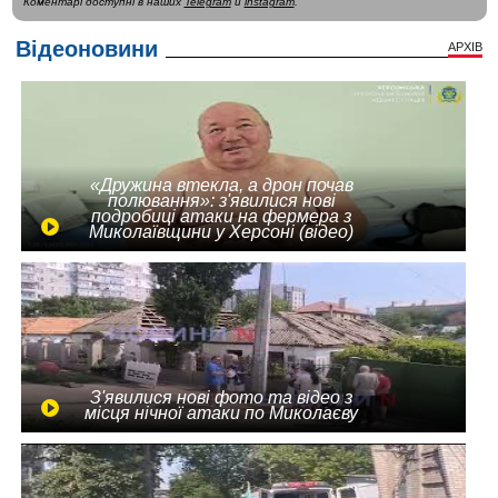
Коментарі доступні в наших
Telegram
и
instagram
.
Відеоновини
АРХІВ
«Дружина втекла, а дрон почав
полювання»: з'явилися нові
подробиці атаки на фермера з
Миколаївщини у Херсоні (відео)
З'явилися нові фото та відео з
місця нічної атаки по Миколаєву