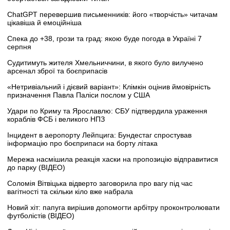
ChatGPT перевершив письменників: його «творчість» читачам
цікавіша й емоційніша
Спека до +38, грози та град: якою буде погода в Україні 7
серпня
Судитимуть жителя Хмельниччини, в якого було вилучено
арсенал зброї та боєприпасів
«Нетривіальний і дієвий варіант»: Клімкін оцінив ймовірність
призначення Павла Паліси послом у США
Удари по Криму та Ярославлю: СБУ підтвердила ураження
кораблів ФСБ і великого НПЗ
Інцидент в аеропорту Лейпцига: Бундестаг спростував
інформацію про боєприпаси на борту літака
Мережа насмішила реакція хаски на пропозицію відправитися
до парку (ВІДЕО)
Соломія Вітвіцька відверто заговорила про вагу під час
вагітності та скільки кіло вже набрала
Новий хіт: папуга вирішив допомогти арбітру проконтролювати
футболістів (ВІДЕО)