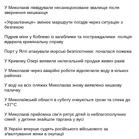
У Миколаєві ліквідували несанкціоноване звалище після
звернення мешканця
«Укрзалізниця» змінює маршрути поїздів через ситуацію з
безпекою
Підрив міни у Коблево із загиблими та постраждалими: поліція
відкрила кримінальну справу
Порт у Ялті атакували морські безпілотники: почалася пожежа
У Кривому Озері виявили нелегальний продаж живих раків
У Миколаєві через аварійні роботи відключили воду в кількох
районах
У воді на всіх пляжах Миколаєва знову виявлено кишкову
паличку
У Миколаївській області в суботу очікуються грози та спека до
+37°C
У Миколаєві прийомна сім'я рятує дітей із неблагополучних
сімей: у дитини знайшли таргана у вусі
В Україні вперше судять російського військового за
зґвалтування жінки в окупації