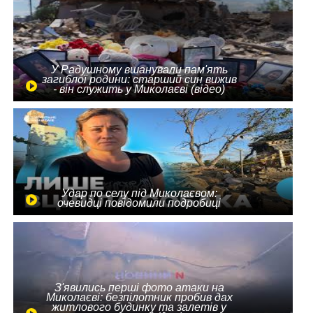
У Радушному вшанували пам'ять
загиблої родини: старший син вижив
- він служить у Миколаєві (відео)
Удар по селу під Миколаєвом:
очевидці повідомили подробиці
З'явились перші фото атаки на
Миколаєві: безпілотник пробив дах
житлового будинку та залетів у