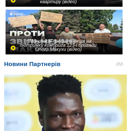
квартиру (відео)
У Миколаєві пройшла акція на
підтримку комбрига 123-ї бригади
Олега Макухи (відео)