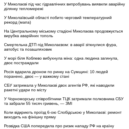
У Миколаєві під час гідравлічних випробувань виявили аварійну
ділянку тепломережі
У Миколаївській області побито черговий температурний
рекорд (мапа)
На Центральному міському стадіоні Миколаєва продовжується
вирубка аварійних тополь
Смертельна ДТП під Миколаєвом: в аварії зіткнулися фура,
автобус та позашляховик
У морі біля Коблево вибухнула міна: одна людина загинула,
двоє постраждали
Росія вдарила дроном по ринку на Сумщині: 10 людей
поранено, двоє — у важкому стані
СБУ затримала у Миколаєві двох агентів РФ, які наводили
ракетні удари по місту
У Чорноморську співробітники ТЦК затримали полковника СБУ
та забрали 55 тисяч гривень, — ЗМІ
Коли відкриють проїзд 6-ою Слобідською у Миколаєві: ремонт
виходить на фінішну пряму
Розвідка США попередила про ризик нападу РФ на країну