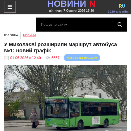
НОВИНИ
N
R
U
п'ятниця, 7 Серпня 2026 15:36
1626 днів війни
ГОЛОВНА
НОВИНИ
У Миколаєві розширили маршрут автобуса
№1: новий графік
читать на русском
01.06.2026 в 12:40
6557