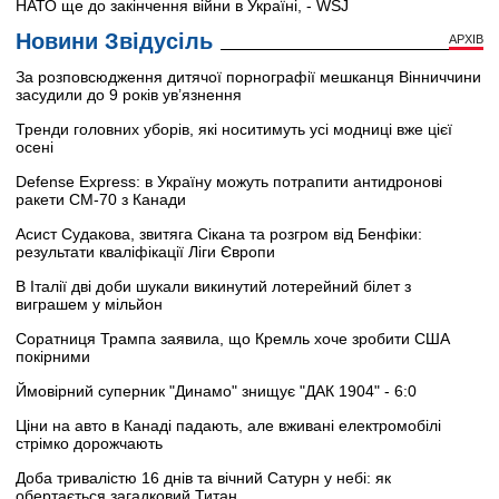
НАТО ще до закінчення війни в Україні, - WSJ
Новини Звідусіль
АРХІВ
За розповсюдження дитячої порнографії мешканця Вінниччини
засудили до 9 років ув’язнення
Тренди головних уборів, які носитимуть усі модниці вже цієї
осені
Defense Express: в Україну можуть потрапити антидронові
ракети CM-70 з Канади
Асист Судакова, звитяга Сікана та розгром від Бенфіки:
результати кваліфікації Ліги Європи
В Італії дві доби шукали викинутий лотерейний білет з
виграшем у мільйон
Соратниця Трампа заявила, що Кремль хоче зробити США
покірними
Ймовірний суперник "Динамо" знищує "ДАК 1904" - 6:0
Ціни на авто в Канаді падають, але вживані електромобілі
стрімко дорожчають
Доба тривалістю 16 днів та вічний Сатурн у небі: як
обертається загадковий Титан