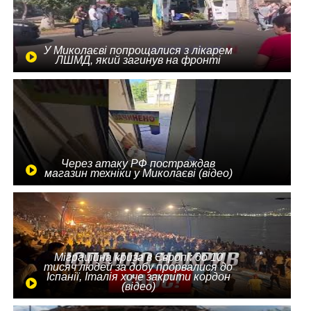
У Миколаєві попрощалися з лікарем
ЛШМД, який загинув на фронті
Через атаку РФ постраждав
магазин техніки у Миколаєві (відео)
Міграційна криза в Європі: до 10
тисяч людей за добу прорвалися до
Іспанії, Італія хоче закрити кордон
(відео)