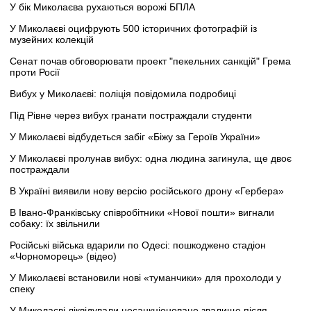
У бік Миколаєва рухаються ворожі БПЛА
У Миколаєві оцифрують 500 історичних фотографій із
музейних колекцій
Сенат почав обговорювати проект "пекельних санкцій" Грема
проти Росії
Вибух у Миколаєві: поліція повідомила подробиці
Під Рівне через вибух гранати постраждали студенти
У Миколаєві відбудеться забіг «Біжу за Героїв України»
У Миколаєві пролунав вибух: одна людина загинула, ще двоє
постраждали
В Україні виявили нову версію російського дрону «Гербера»
В Івано-Франківську співробітники «Нової пошти» вигнали
собаку: їх звільнили
Російські війська вдарили по Одесі: пошкоджено стадіон
«Чорноморець» (відео)
У Миколаєві встановили нові «туманчики» для прохолоди у
спеку
У Миколаєві ліквідували несанкціоноване звалище після