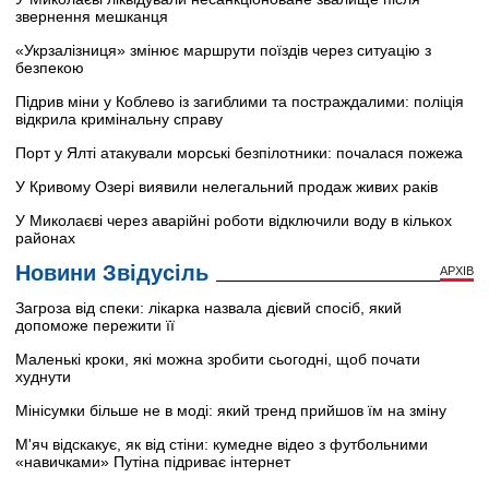
звернення мешканця
«Укрзалізниця» змінює маршрути поїздів через ситуацію з
безпекою
Підрив міни у Коблево із загиблими та постраждалими: поліція
відкрила кримінальну справу
Порт у Ялті атакували морські безпілотники: почалася пожежа
У Кривому Озері виявили нелегальний продаж живих раків
У Миколаєві через аварійні роботи відключили воду в кількох
районах
Новини Звідусіль
АРХІВ
Загроза від спеки: лікарка назвала дієвий спосіб, який
допоможе пережити її
Маленькі кроки, які можна зробити сьогодні, щоб почати
худнути
Мінісумки більше не в моді: який тренд прийшов їм на зміну
М'яч відскакує, як від стіни: кумедне відео з футбольними
«навичками» Путіна підриває інтернет