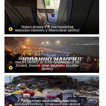
Через атаку РФ постраждав
магазин техніки у Миколаєві (відео)
Міграційна криза в Європі: до 10
тисяч людей за добу прорвалися до
Іспанії, Італія хоче закрити кордон
(відео)
У Радушному вшанували пам'ять
загиблої родини: старший син вижив