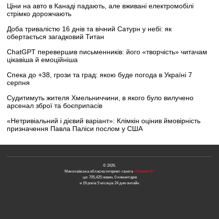
Ціни на авто в Канаді падають, але вживані електромобілі
стрімко дорожчають
Доба тривалістю 16 днів та вічний Сатурн у небі: як
обертається загадковий Титан
ChatGPT перевершив письменників: його «творчість» читачам
цікавіша й емоційніша
Спека до +38, грози та град: якою буде погода в Україні 7
серпня
Судитимуть жителя Хмельниччини, в якого було вилучено
арсенал зброї та боєприпасів
«Нетривіальний і дієвий варіант»: Клімкін оцінив ймовірність
призначення Павла Паліси послом у США
© 2026.
Миколаївська обласна інтернет-газета
«Новини N»
це: 705,425 новин, 0 коментарів
и 19 років 5 місяців 24 дня онлайн.