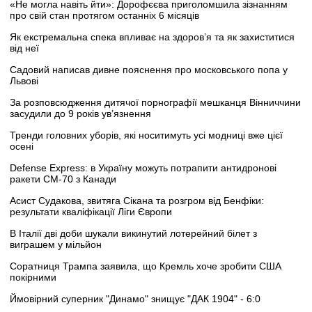
«Не могла навіть йти»: Дорофєєва приголомшила зізнанням
про свій стан протягом останніх 6 місяців
Як екстремальна спека впливає на здоров’я та як захиститися
від неї
Садовий написав дивне пояснення про московського попа у
Львові
За розповсюдження дитячої порнографії мешканця Вінниччини
засудили до 9 років ув’язнення
Тренди головних уборів, які носитимуть усі модниці вже цієї
осені
Defense Express: в Україну можуть потрапити антидронові
ракети CM-70 з Канади
Асист Судакова, звитяга Сікана та розгром від Бенфіки:
результати кваліфікації Ліги Європи
В Італії дві доби шукали викинутий лотерейний білет з
виграшем у мільйон
Соратниця Трампа заявила, що Кремль хоче зробити США
покірними
Ймовірний суперник "Динамо" знищує "ДАК 1904" - 6:0