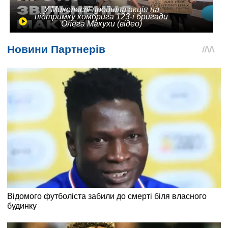
У Миколаєві пройшла акція на
підтримку комбрига 123-ї бригади
Олега Макухи (відео)