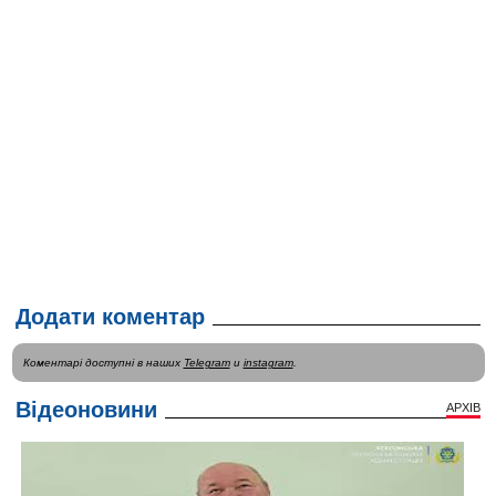
Додати коментар
Коментарі доступні в наших
Telegram
и
instagram
.
Відеоновини
АРХІВ