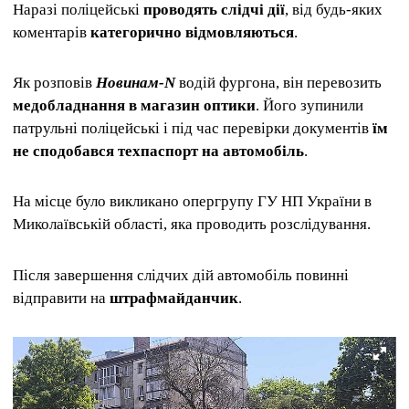
Наразі поліцейські
проводять слідчі дії
, від будь-яких
коментарів
категорично відмовляються
.
Як розповів
Новинам-N
водій фургона, він перевозить
медобладнання в магазин оптики
. Його зупинили
патрульні поліцейські і під час перевірки документів
їм
не сподобався техпаспорт на автомобіль
.
На місце було викликано опергрупу ГУ НП України в
Миколаївській області, яка проводить розслідування.
Після завершення слідчих дій автомобіль повинні
відправити на
штрафмайданчик
.