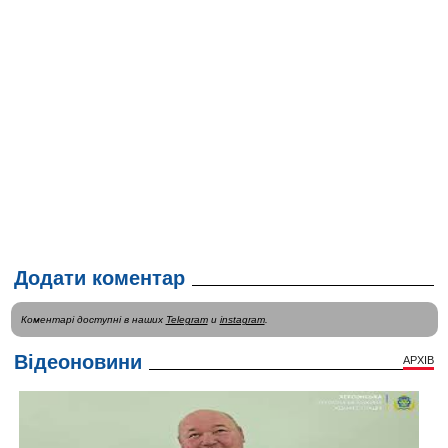
Додати коментар
Коментарі доступні в наших
Telegram
и
instagram
.
Відеоновини
АРХІВ