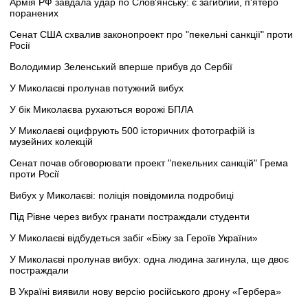
Армія РФ завдала удар по Слов'янську: є загиблий, п'ятеро
поранених
Сенат США схвалив законопроект про "пекельні санкції" проти
Росії
Володимир Зеленський вперше прибув до Сербії
У Миколаєві пролунав потужний вибух
У бік Миколаєва рухаються ворожі БПЛА
У Миколаєві оцифрують 500 історичних фотографій із
музейних колекцій
Сенат почав обговорювати проект "пекельних санкцій" Грема
проти Росії
Вибух у Миколаєві: поліція повідомила подробиці
Під Рівне через вибух гранати постраждали студенти
У Миколаєві відбудеться забіг «Біжу за Героїв України»
У Миколаєві пролунав вибух: одна людина загинула, ще двоє
постраждали
В Україні виявили нову версію російського дрону «Гербера»