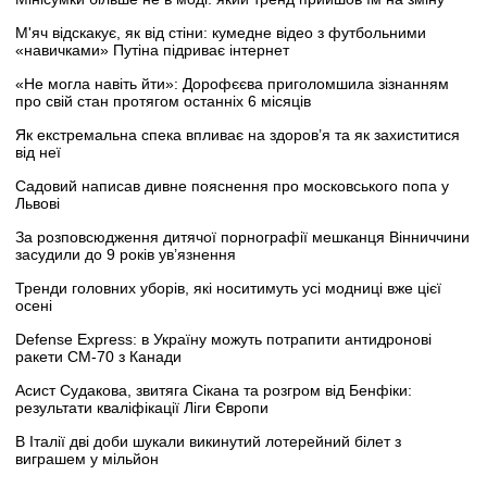
М'яч відскакує, як від стіни: кумедне відео з футбольними
«навичками» Путіна підриває інтернет
«Не могла навіть йти»: Дорофєєва приголомшила зізнанням
про свій стан протягом останніх 6 місяців
Як екстремальна спека впливає на здоров’я та як захиститися
від неї
Садовий написав дивне пояснення про московського попа у
Львові
За розповсюдження дитячої порнографії мешканця Вінниччини
засудили до 9 років ув’язнення
Тренди головних уборів, які носитимуть усі модниці вже цієї
осені
Defense Express: в Україну можуть потрапити антидронові
ракети CM-70 з Канади
Асист Судакова, звитяга Сікана та розгром від Бенфіки:
результати кваліфікації Ліги Європи
В Італії дві доби шукали викинутий лотерейний білет з
виграшем у мільйон