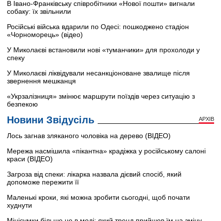
В Івано-Франківську співробітники «Нової пошти» вигнали
собаку: їх звільнили
Російські війська вдарили по Одесі: пошкоджено стадіон
«Чорноморець» (відео)
У Миколаєві встановили нові «туманчики» для прохолоди у
спеку
У Миколаєві ліквідували несанкціоноване звалище після
звернення мешканця
«Укрзалізниця» змінює маршрути поїздів через ситуацію з
безпекою
Новини Звідусіль
АРХІВ
Лось загнав зляканого чоловіка на дерево (ВІДЕО)
Мережа насмішила «пікантна» крадіжка у російському салоні
краси (ВІДЕО)
Загроза від спеки: лікарка назвала дієвий спосіб, який
допоможе пережити її
Маленькі кроки, які можна зробити сьогодні, щоб почати
худнути
Мінісумки більше не в моді: який тренд прийшов їм на зміну