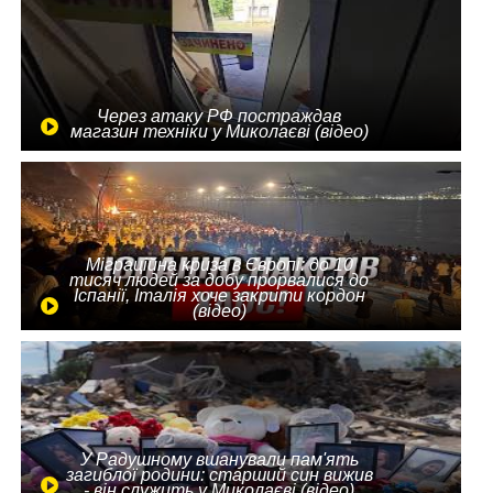
Через атаку РФ постраждав
магазин техніки у Миколаєві (відео)
Міграційна криза в Європі: до 10
тисяч людей за добу прорвалися до
Іспанії, Італія хоче закрити кордон
(відео)
У Радушному вшанували пам'ять
загиблої родини: старший син вижив
- він служить у Миколаєві (відео)