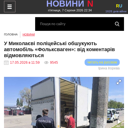
НОВИНИ
N
R
U
п'ятниця, 7 Серпня 2026 22:34
1626 днів війни
ГОЛОВНА
НОВИНИ
У Миколаєві поліцейські обшукують
автомобіль «Фольксваген»: від коментарів
відмовляються
читать на русском
17.05.2026 в 11:59
9545
Ірина Ігорева