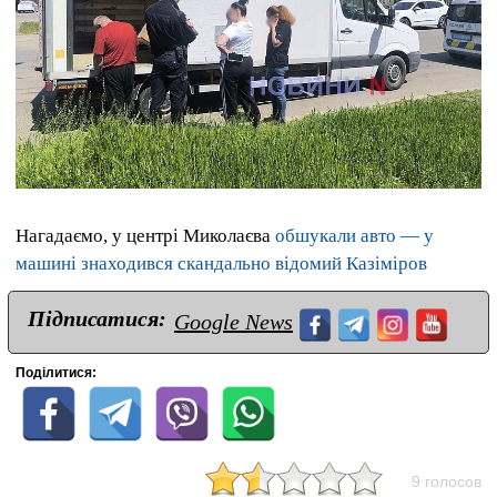
Нагадаємо, у центрі Миколаєва
обшукали авто — у
машині знаходився скандально відомий Казіміров
Підписатися:
Google News
Поділитися:
9 голосов