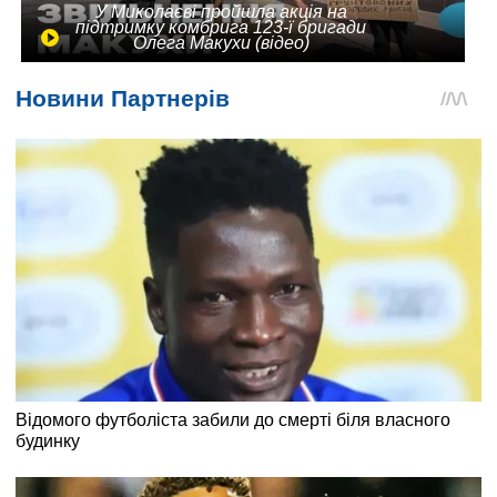
У Миколаєві пройшла акція на
підтримку комбрига 123-ї бригади
Олега Макухи (відео)