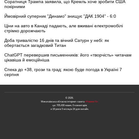
Соратниця Трампа заявила, що Кремль хоче зробити США
покірними
Ймовірний суперник "Динамо" знищує "ДАК 1904" - 6:0
Ціни на авто в Канаді падають, але вживані електромобілі
стрімко дорожчають
Доба тривалістю 16 днів та вічний Сатурн у небі: як
обертається загадковий Титан
ChatGPT перевершив письменників: його «творчість» читачам
цікавіша й емоційніша
Спека до +38, грози та град: якою буде погода в Україні 7
серпня
© 2026.
Миколаївська обласна інтернет-газета
«Новини N»
це: 705,430 новин, 0 коментарів
и 19 років 5 місяців 24 дня онлайн.