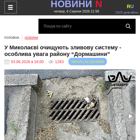
НОВИНИ
N
R
U
четвер, 6 Серпня 2026 21:58
1625 днів війни
ГОЛОВНА
НОВИНИ
У Миколаєві очищують зливову систему -
особлива увага району “Дормашини”
читать на русском
03.06.2026 в 16:00
1283