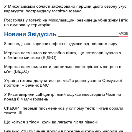
У Миколаївській області зафіксовано перший цього сезону укус
каракурта: постраждалу госпіталізовано
Розстріляв у готелі: на Миколаївщині ревнивець убив жінку і втік
на окуповану територію
Новини Звідусіль
АРХІВ
8 несподівано корисних ефектів відмови від твердого сиру
Мережа насмішила велелюбна кішка, що потоваришувала з
пійманою мишкою (ВІДЕО)
Мережа насмішили коти, які пильно спостерігають за грою в
м'яч (ВІДЕО)
Україна готова долучитися до місії з розмінування Ормузької
протоки, – речник ВМС
У Києві викрили call-центр, який ошукав інвесторів із Чехії на
понад 8,4 млн гривень
ChatGPT переміг письменників у сліпому тесті: читачі обрали
тексти ШІ
Що коїться з тілом, коли ви лягаєте після півночі
Близько 230 будинків згоріли в поселенні корінних народів на