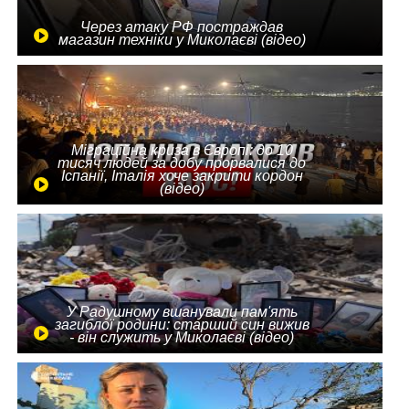
Через атаку РФ постраждав
магазин техніки у Миколаєві (відео)
Міграційна криза в Європі: до 10
тисяч людей за добу прорвалися до
Іспанії, Італія хоче закрити кордон
(відео)
У Радушному вшанували пам'ять
загиблої родини: старший син вижив
- він служить у Миколаєві (відео)