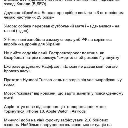
заході Канади (ВІДЕО)
Дружина «Джеймса Бонда» про срібне весілля: «З нетерпінням
чекаю наступних 25 років»
Умора: собака перервав футбольний матч і «відзначився» на
газоні (відео)
У Німеччині запобігли замаху спецслужб РФ на керівника
виробника дронів для України
Не пийте соду від печії. Гастроентеролог пояснив, як
бікарбонат натрію провокує "смертельний рикошет" у шлунку
Ексгравець Динамо Раффаел: «Блохін не давав мені багато
ігрового часу»
Прототип Hyundai Tucson ледь не згорів під час випробувань у
горах
Мозок “оживає” від новизни: що варто змінити у повсякденному
житті
Apple готує нове підвищення цін: подорожчання може
торкнутися iPhone 18, Apple Watch і AirPods
Минулої доби на лінії фронту зафіксували 216 бойових
зіткнень. Найбільш напруженою залишається ситуація на