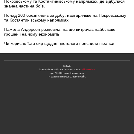
Покровському та Костянтинівському напрямках, де відбулася
значна частина боїв.
Понад 200 боєзіткнень за добу: найгарячіше на Покровському
та Костянтинівському напрямках
Памела Андерсон розповіла, на що витрачає найбільше
грошей і на чому економить
Чи корисно їсти сир щодня: дієтологи пояснили нюанси
© 2026.
Миколаївська обласна інтернет-газета
«Новини N»
це: 705,340 новин, 0 коментарів
и 19 років 5 місяців 23 дня онлайн.