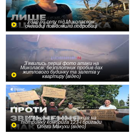
Удар по селу під Миколаєвом:
очевидці повідомили подробиці
З'явились перші фото атаки на
Миколаєві: безпілотник пробив дах
житлового будинку та залетів у
квартиру (відео)
У Миколаєві пройшла акція на
підтримку комбрига 123-ї бригади
Олега Макухи (відео)