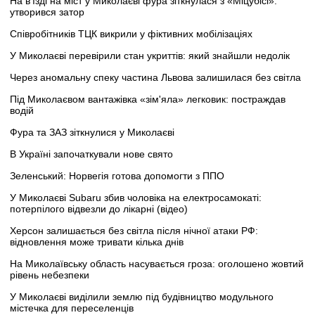
На в'їзді на міст у Миколаєві фура зіткнулася з «Міцубісі»:
утворився затор
Співробітників ТЦК викрили у фіктивних мобілізаціях
У Миколаєві перевірили стан укриттів: який знайшли недолік
Через аномальну спеку частина Львова залишилася без світла
Під Миколаєвом вантажівка «зім'яла» легковик: постраждав
водій
Фура та ЗАЗ зіткнулися у Миколаєві
В Україні започаткували нове свято
Зеленський: Норвегія готова допомогти з ППО
У Миколаєві Subaru збив чоловіка на електросамокаті:
потерпілого відвезли до лікарні (відео)
Херсон залишається без світла після нічної атаки РФ:
відновлення може тривати кілька днів
На Миколаївську область насувається гроза: оголошено жовтий
рівень небезпеки
У Миколаєві виділили землю під будівництво модульного
містечка для переселенців