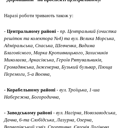
Наразі роботи тривають також у:
-
Центральному районі
- пр. Центральний (очистка
решіток та колектора №4) та вул. Велика Морська,
Адміральська, Спаська, Шевченка, Вадима
Благовісного, Марка Кропивницького, Захисників
Миколаєва, Аркасівська, Героїв Рятувальників,
Громадянська, Інженерна, Бузький бульвар, Площа
Перемоги, 5-а Воєнна,
- Корабельному районі
- вул. Троїцька, 1-ша
Набережна, Богородична,
- Заводському районі
- вул. Нагірна, Новозаводська,
Дачна, 6-та Слобідська, Лазурна, Озерна,
Варварівський узвіз, Спортивна, Євгенія Логінова,