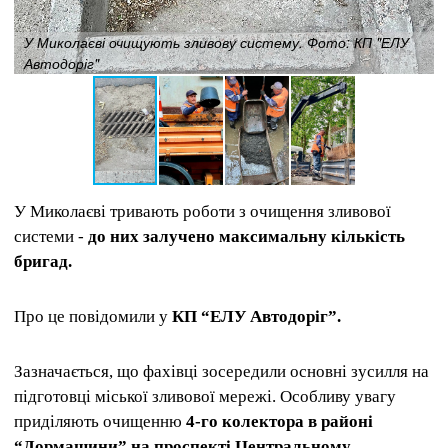
У Миколаєві очищують зливову систему. Фото: КП "ЕЛУ
Автодоріг"
У Миколаєві тривають роботи з очищення зливової
системи -
до них залучено максимальну кількість
бригад.
Про це повідомили у
КП “ЕЛУ Автодоріг”.
Зазначається, що фахівці зосередили основні зусилля на
підготовці міської зливової мережі. Особливу увагу
приділяють очищенню
4-го колектора в районі
“Дормашини” на проспекті Центральному.