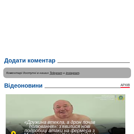
Додати коментар
Коментарі доступні в наших
Telegram
и
instagram
.
Відеоновини
АРХІВ
«Дружина втекла, а дрон почав
полювання»: з'явилися нові
подробиці атаки на фермера з