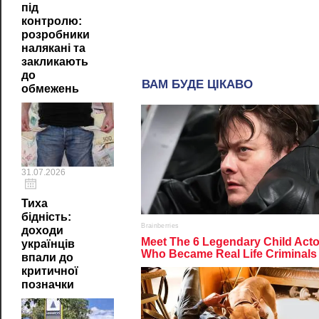
під
контролю:
розробники
налякані та
закликають
до
обмежень
31.07.2026
Тиха
бідність:
доходи
українців
впали до
критичної
позначки