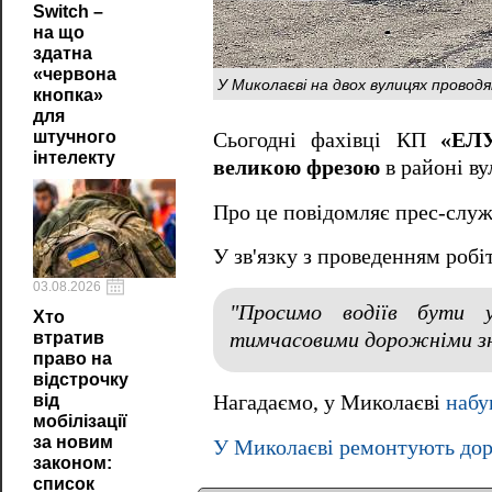
Switch –
на що
здатна
«червона
У Миколаєві на двох вулицях провод
кнопка»
для
штучного
Сьогодні фахівці КП
«ЕЛУ
інтелекту
великою фрезою
в районі в
Про це повідомляє прес-слу
У зв'язку з проведенням роб
03.08.2026
"Просимо водіїв бути 
Хто
тимчасовими дорожніми з
втратив
право на
відстрочку
від
Нагадаємо, у Миколаєві
набу
мобілізації
за новим
У Миколаєві ремонтують доро
законом:
список