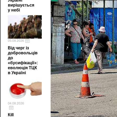
Україні
вирішується
у небі
05.08.2026
Від черг із
добровольців
до
«бусифікації»:
еволюція ТЦК
в Україні
04.08.2026
Кill