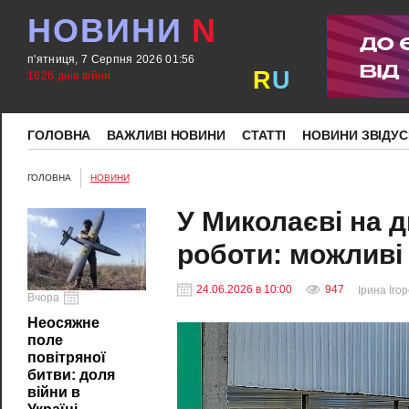
НОВИНИ
N
п'ятниця, 7 Серпня 2026 01:56
R
U
1626 днів війни
ГОЛОВНА
ВАЖЛИВІ НОВИНИ
СТАТТІ
НОВИНИ ЗВІДУС
ГОЛОВНА
НОВИНИ
У Миколаєві на 
роботи: можливі
24.06.2026 в 10:00
947
Ірина Іго
Вчора
Неосяжне
поле
повітряної
битви: доля
війни в