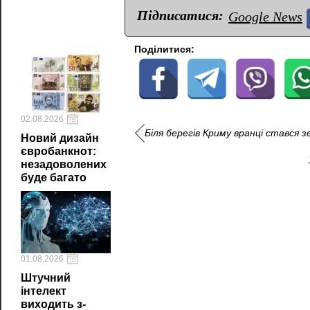
Підписатися:
Google News
Поділитися:
02.08.2026
Біля берегів Криму вранці стався 
Новий дизайн
євробанкнот:
незадоволених
буде багато
01.08.2026
Штучний
інтелект
виходить з-