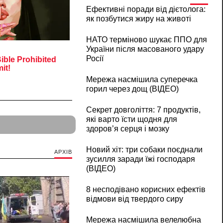
Ефективні поради від дієтолога:
як позбутися жиру на животі
НАТО терміново шукає ППО для
України після масованого удару
Росії
Мережа насмішила суперечка
горил через дощ (ВІДЕО)
Секрет довголіття: 7 продуктів,
які варто їсти щодня для
здоров’я серця і мозку
Новий хіт: три собаки поєднали
АРХІВ
зусилля заради їжі господаря
(ВІДЕО)
8 несподівано корисних ефектів
відмови від твердого сиру
Мережа насмішила велелюбна