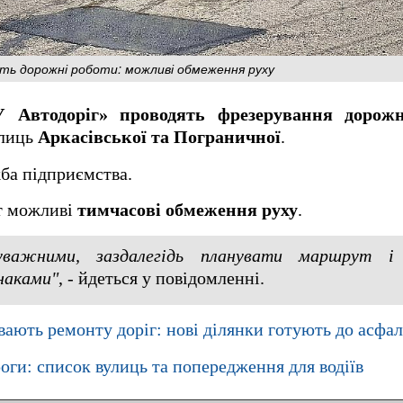
ять дорожні роботи: можливі обмеження руху
 Автодоріг» проводять фрезерування дорож
улиць
Аркасівської та Пограничної
.
жба підприємства.
іт можливі
тимчасові обмеження руху
.
уважними, заздалегідь планувати маршрут 
наками"
, - йдеться у повідомленні.
вають ремонту доріг: нові ділянки готують до асфал
ги: список вулиць та попередження для водіїв