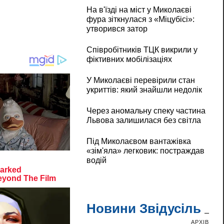
На в'їзді на міст у Миколаєві
фура зіткнулася з «Міцубісі»:
утворився затор
Співробітників ТЦК викрили у
фіктивних мобілізаціях
У Миколаєві перевірили стан
укриттів: який знайшли недолік
Через аномальну спеку частина
Львова залишилася без світла
Під Миколаєвом вантажівка
«зім'яла» легковик: постраждав
водій
Новини Звідусіль
АРХІВ