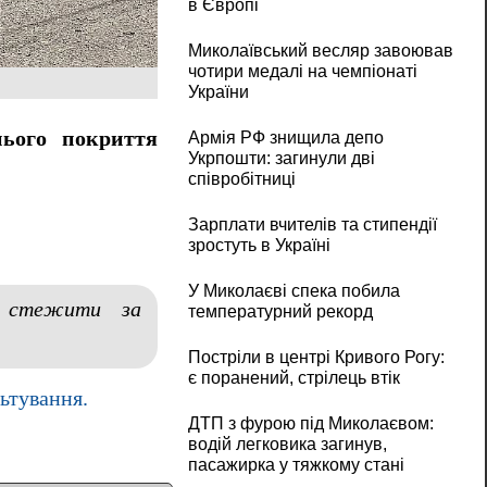
в Європі
Миколаївський весляр завоював
чотири медалі на чемпіонаті
України
нього покриття
Армія РФ знищила депо
Укрпошти: загинули дві
співробітниці
Зарплати вчителів та стипендії
зростуть в Україні
У Миколаєві спека побила
і стежити за
температурний рекорд
Постріли в центрі Кривого Рогу:
є поранений, стрілець втік
ьтування.
ДТП з фурою під Миколаєвом:
водій легковика загинув,
пасажирка у тяжкому стані