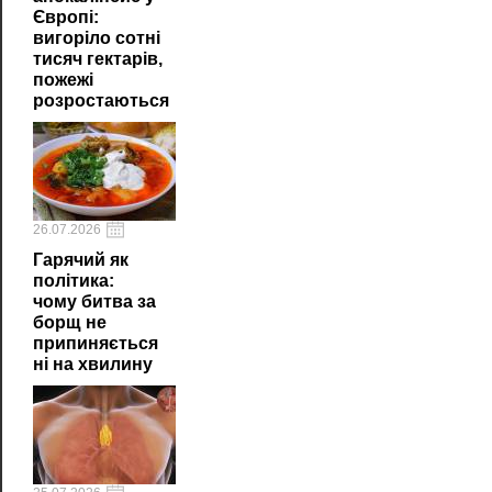
Європі:
вигоріло сотні
тисяч гектарів,
пожежі
розростаються
26.07.2026
Гарячий як
політика:
чому битва за
борщ не
припиняється
ні на хвилину