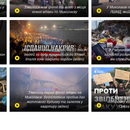
иці
и у
З'явилися нові фото та відео з місця
У Миколаєві 
нічної атаки по Миколаєву
ЛШМД, який
Міграційна криза в Європі: до 10 тисяч
У Радушному
зин
людей за добу прорвалися до Іспанії,
загиблої родин
Італія хоче закрити кордон (відео)
він служить
З'явились перші фото атаки на
Миколаєві: безпілотник пробив дах
У Миколаєв
идці
житлового будинку та залетів у
підтримку ко
квартиру (відео)
Олега 