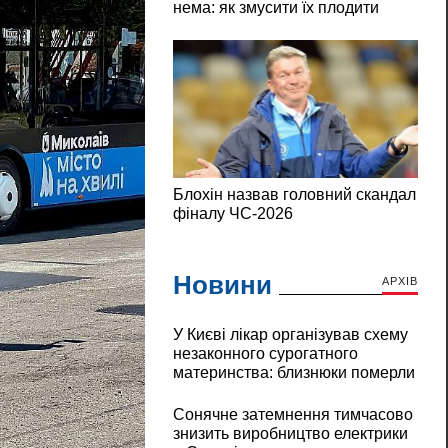
Новини
АРХІВ
У Києві лікар організував схему
незаконного сурогатного
материнства: близнюки померли
Сонячне затемнення тимчасово
знизить виробництво електрики