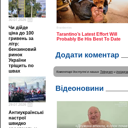
30.07.2026
Чи дійде
ціна до 100
гривень за
літр:
бензиновий
Додати коментар
ринок
України
тріщить по
швах
Коментарі доступні в наших
Telegram
и
instagr
Відеоновини
29.07.2026
Антиукраїнські
настрої
швидко
«Дружина втекла, а дрон почав