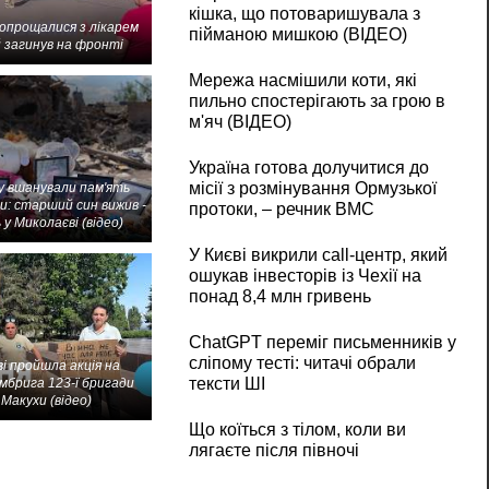
кішка, що потоваришувала з
попрощалися з лікарем
пійманою мишкою (ВІДЕО)
 загинув на фронті
Мережа насмішили коти, які
пильно спостерігають за грою в
м'яч (ВІДЕО)
Україна готова долучитися до
місії з розмінування Ормузької
 вшанували пам'ять
и: старший син вижив -
протоки, – речник ВМС
 у Миколаєві (відео)
У Києві викрили call-центр, який
ошукав інвесторів із Чехії на
понад 8,4 млн гривень
ChatGPT переміг письменників у
сліпому тесті: читачі обрали
і пройшла акція на
тексти ШІ
мбрига 123-ї бригади
Макухи (відео)
Що коїться з тілом, коли ви
лягаєте після півночі