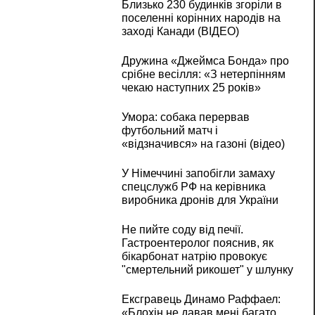
Близько 230 будинків згоріли в
поселенні корінних народів на
заході Канади (ВІДЕО)
Дружина «Джеймса Бонда» про
срібне весілля: «З нетерпінням
чекаю наступних 25 років»
Умора: собака перервав
футбольний матч і
«відзначився» на газоні (відео)
У Німеччині запобігли замаху
спецслужб РФ на керівника
виробника дронів для України
Не пийте соду від печії.
Гастроентеролог пояснив, як
бікарбонат натрію провокує
"смертельний рикошет" у шлунку
Ексгравець Динамо Раффаел:
«Блохін не давав мені багато