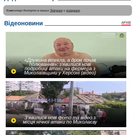
Коментарі доступні в наших
Telegram
и
instagram
.
Відеоновини
АРХІВ
«Дружина втекла, а дрон почав
полювання»: з'явилися нові
подробиці атаки на фермера з
Миколаївщини у Херсоні (відео)
З'явилися нові фото та відео з
місця нічної атаки по Миколаєву