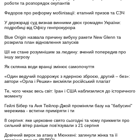
роботи та розпорядок окупантів
Федоров про реформу мобілізації: етапний призов та СЗЧ
У держзраді суд визнав винними двох громадян України:
подробиці від Офісу генпрокурора
Blue Origin назвала причину вибуху ракети New Glenn та
розкрила план відновлення запусків
ШІ не стане розумнішим за людину: вчений попередив про
іншу загрозу
Як склянка води вранці змінює самопочуття
«Один ведучий подорожує з ядерною зброєю, другий – без»:
автори «Орла і Решки» висміяли російський плагіат
Те, чого чекає весь світ: Іран і США наблизилися до історичного
моменту
Гейлі Бібер та Аня Тейлор-Джой проміняли базу на "бабусині"
мережива - встигни приміряти і ти
8 серпня: яке церковне свято сьогодні та чому прикмети про
сильний вітер раніше пов’язували з 21 серпня
Довічний вирок за атаку в Мюнхені: загинули жінка та її