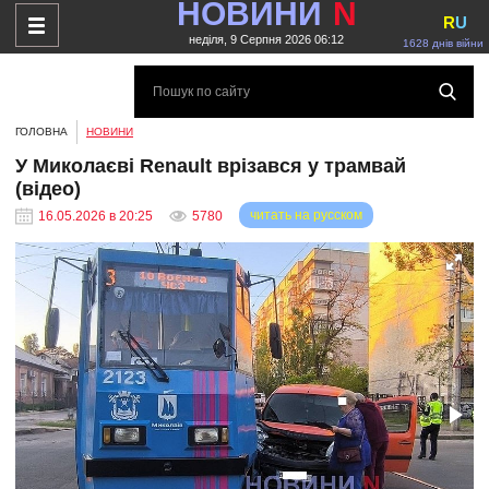
НОВИНИ
N
R
U
неділя, 9 Серпня 2026 06:12
1628 днів війни
ГОЛОВНА
НОВИНИ
У Миколаєві Renault врізався у трамвай
(відео)
читать на русском
16.05.2026 в 20:25
5780