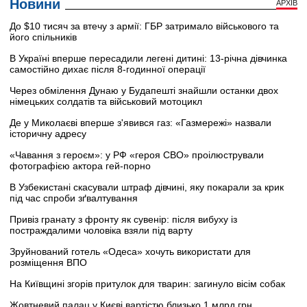
Новини
АРХІВ
До $10 тисяч за втечу з армії: ГБР затримало військового та
його спільників
В Україні вперше пересадили легені дитині: 13-річна дівчинка
самостійно дихає після 8-годинної операції
Через обмілення Дунаю у Будапешті знайшли останки двох
німецьких солдатів та військовий мотоцикл
Де у Миколаєві вперше з'явився газ: «Газмережі» назвали
історичну адресу
«Чавання з героєм»: у РФ «героя СВО» проілюстрували
фотографією актора гей-порно
В Узбекистані скасували штраф дівчині, яку покарали за крик
під час спроби зґвалтування
Привіз гранату з фронту як сувенір: після вибуху із
постраждалими чоловіка взяли під варту
Зруйнований готель «Одеса» хочуть використати для
розміщення ВПО
На Київщині згорів притулок для тварин: загинуло вісім собак
Жовтневий палац у Києві вартістю близько 1 млрд грн