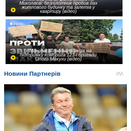
Миколаєві: безпілотник пробив дах
житлового будинку та залетів у
квартиру (відео)
У Миколаєві пройшла акція на
підтримку комбрига 123-ї бригади
Олега Макухи (відео)