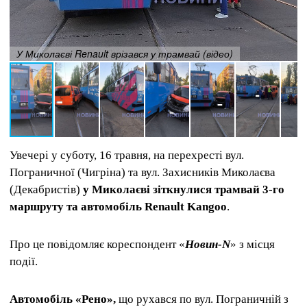
У Миколаєві Renault врізався у трамвай (відео)
Увечері у суботу, 16 травня, на перехресті вул.
Пограничної (Чигріна) та вул. Захисників Миколаєва
(Декабристів)
у Миколаєві зіткнулися трамвай 3-го
маршруту та автомобіль Renault Kangoo
.
Про це повідомляє кореспондент «
Новин-N
» з місця
події.
Автомобіль «Рено»,
що рухався по вул. Пограничній з