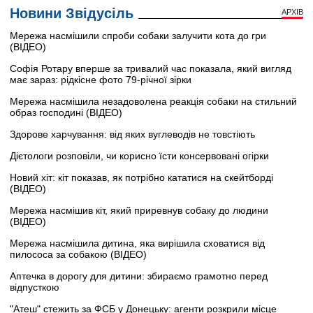
Новини Звідусіль
АРХІВ
Мережа насмішили спроби собаки залучити кота до гри
(ВІДЕО)
Софія Ротару вперше за тривалий час показала, який вигляд
має зараз: рідкісне фото 79-річної зірки
Мережа насмішила незадоволена реакція собаки на стильний
образ господині (ВІДЕО)
Здорове харчування: від яких вуглеводів не товстіють
Дієтологи розповіли, чи корисно їсти консервовані огірки
Новий хіт: кіт показав, як потрібно кататися на скейтборді
(ВІДЕО)
Мережа насмішив кіт, який приревнув собаку до людини
(ВІДЕО)
Мережа насмішила дитина, яка вирішила сховатися від
пилососа за собакою (ВІДЕО)
Аптечка в дорогу для дитини: збираємо грамотно перед
відпусткою
"Атеш" стежить за ФСБ у Донецьку: агенти розкрили місце