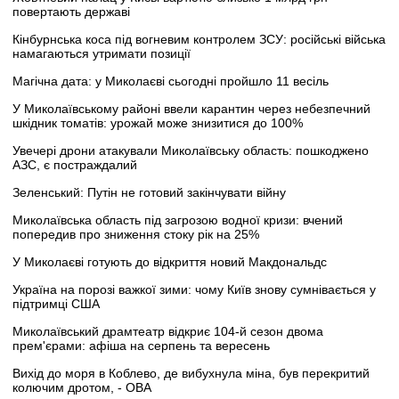
повертають державі
Кінбурнська коса під вогневим контролем ЗСУ: російські війська
намагаються утримати позиції
Магічна дата: у Миколаєві сьогодні пройшло 11 весіль
У Миколаївському районі ввели карантин через небезпечний
шкідник томатів: урожай може знизитися до 100%
Увечері дрони атакували Миколаївську область: пошкоджено
АЗС, є постраждалий
Зеленський: Путін не готовий закінчувати війну
Миколаївська область під загрозою водної кризи: вчений
попередив про зниження стоку рік на 25%
У Миколаєві готують до відкриття новий Макдональдс
Україна на порозі важкої зими: чому Київ знову сумнівається у
підтримці США
Миколаївський драмтеатр відкриє 104-й сезон двома
прем'єрами: афіша на серпень та вересень
Вихід до моря в Коблево, де вибухнула міна, був перекритий
колючим дротом, - ОВА