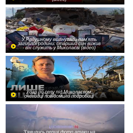
У Радушному вшанували пам'ять
загиблої родини: старший син вижив
- він служить у Миколаєві (відео)
Удар по селу під Миколаєвом:
очевидці повідомили подробиці
З'явились перші фото атаки на