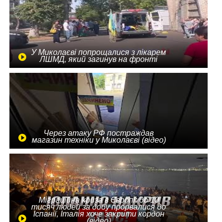
У Миколаєві попрощалися з лікарем
ЛШМД, який загинув на фронті
Через атаку РФ постраждав
магазин техніки у Миколаєві (відео)
Міграційна криза в Європі: до 10
тисяч людей за добу прорвалися до
Іспанії, Італія хоче закрити кордон
(відео)