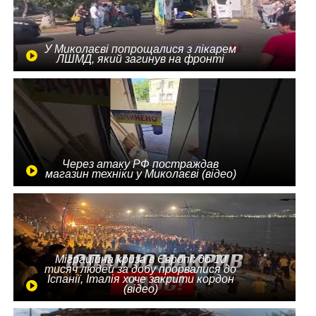
У Миколаєві попрощалися з лікарем
ЛШМД, який загинув на фронті
Через атаку РФ постраждав
магазин техніки у Миколаєві (відео)
Міграційна криза в Європі: до 10
тисяч людей за добу прорвалися до
Іспанії, Італія хоче закрити кордон
(відео)