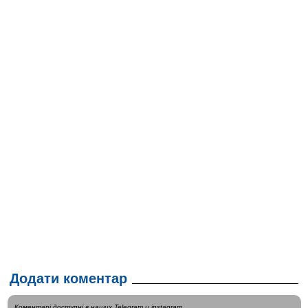
Додати коментар
Коментарі доступні в наших
Telegram
и
instagram
.