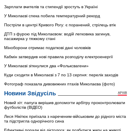
Зарплати вчителів та стипендії зростуть в Україні
У Миколаєві спека побила температурний рекорд
Постріли в центрі Кривого Рогу: є поранений, стрілець втік
ДТП з фурою під Миколаєвом: водій легковика загинув,
пасажирка у тяжкому стані
Міноборони отримає податкові дані чоловіків
Кабмін затвердив нові правила розподілу електроенергії
У Миколаєві зіткнулися два «Фольксвагени»
Куди сходити в Миколаєві з 7 по 13 серпня: перелік заходів
Фотограф показала дивовижних птахів Миколаєва (фото)
Новини Звідусіль
АРХІВ
Новий хіт: папуга вирішив допомогти арбітру проконтролювати
футболістів (ВІДЕО)
Леся Нікітюк приїхала з нареченим-військовим до рідного міста
та підстригла однорічного сина
Ефективні поради від дієтолога: як позбутися жиру на животі