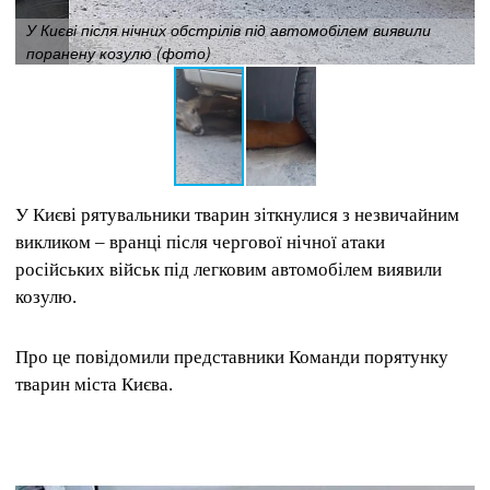
У Києві після нічних обстрілів під автомобілем виявили
поранену козулю (фото)
У Києві рятувальники тварин зіткнулися з незвичайним
викликом – вранці після чергової нічної атаки
російських військ під легковим автомобілем виявили
козулю.
Про це повідомили представники Команди порятунку
тварин міста Києва.