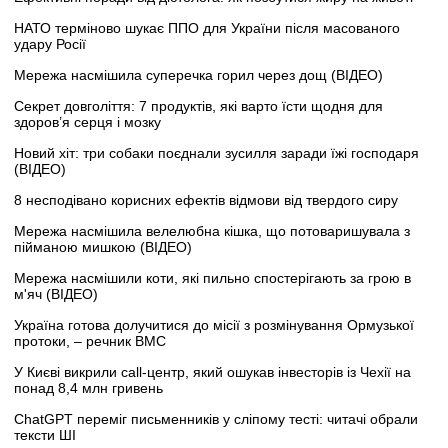
НАТО терміново шукає ППО для України після масованого
удару Росії
Мережа насмішила суперечка горил через дощ (ВІДЕО)
Секрет довголіття: 7 продуктів, які варто їсти щодня для
здоров’я серця і мозку
Новий хіт: три собаки поєднали зусилля заради їжі господаря
(ВІДЕО)
8 несподівано корисних ефектів відмови від твердого сиру
Мережа насмішила велелюбна кішка, що потоваришувала з
пійманою мишкою (ВІДЕО)
Мережа насмішили коти, які пильно спостерігають за грою в
м'яч (ВІДЕО)
Україна готова долучитися до місії з розмінування Ормузької
протоки, – речник ВМС
У Києві викрили call-центр, який ошукав інвесторів із Чехії на
понад 8,4 млн гривень
ChatGPT переміг письменників у сліпому тесті: читачі обрали
тексти ШІ