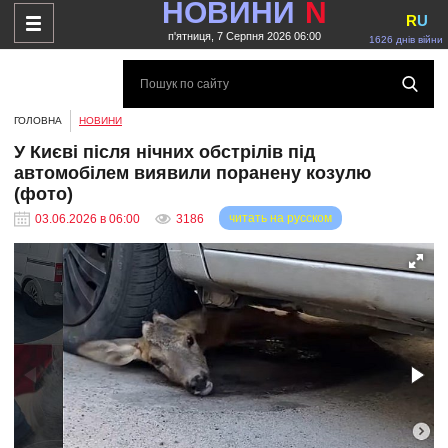
НОВИНИ
N
R
U
п'ятниця, 7 Серпня 2026 06:00
1626 днів війни
ГОЛОВНА
НОВИНИ
У Києві після нічних обстрілів під
автомобілем виявили поранену козулю
(фото)
читать на русском
03.06.2026 в 06:00
3186