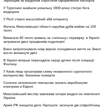
Українцям за кордоном спростили оформлення паспорта
У Туреччині знайшли унікальну 1800-річну статую бога
медицини
У Росії стався масштабний збій інтернету
Житель Миколаївської області нарубав дубів майже на 150
тисяч
Вимагали 80 тисяч гривень за «лояльну» перевірку: в Україні
затримали двох працівників податкової
Вчені запропонували нову версію походження життя на Землі:
могло виникнути двічі
В Україні вперше пересадили серце дитині після операції
Фонтену
У Києві лікар організував схему незаконного сурогатного
материнства: близнюки померли
Сонячне затемнення тимчасово знизить виробництво
електрики в Європі
Миколаївський весляр завоював чотири медалі на чемпіонаті
України
Армія РФ знищила депо Укрпошти: загинули дві співробітниці