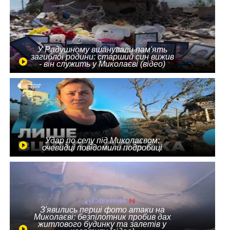
У Радушному вшанували пам'ять
загиблої родини: старший син вижив
- він служить у Миколаєві (відео)
Удар по селу під Миколаєвом:
очевидці повідомили подробиці
З'явились перші фото атаки на
Миколаєві: безпілотник пробив дах
житлового будинку та залетів у