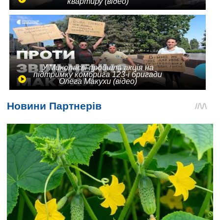
квартиру (відео)
У Миколаєві пройшла акція на
підтримку комбрига 123-ї бригади
Олега Макухи (відео)