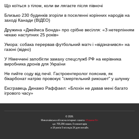
Що коїться з тілом, коли ви лягаєте після півночі
Близько 230 будинків згоріли в поселенні корінних народів на
заході Канади (ВІДЕО)
Дружина «Джеймса Бонда» про срібне весілля: «З нетерпінням
чекаю наступних 25 років»
Умора: собака перервав футбольний матч і «відзначився» на
газоні (відео)
У Німеччині запобігли замаху спецслужб РФ на керівника
виробника дронів для України
Не пийте соду від печії. Гастроентеролог пояснив, як
бікарбонат натрію провокує "смертельний рикошет" у шлунку
Ексгравець Динамо Раффаел: «Блохін не давав мені багато
ігрового часу»
© 2026.
Миколаївська обласна інтернет-газета
«Новини N»
це: 705,356 новин, 0 коментарів
и 19 років 5 місяців 24 дня онлайн.