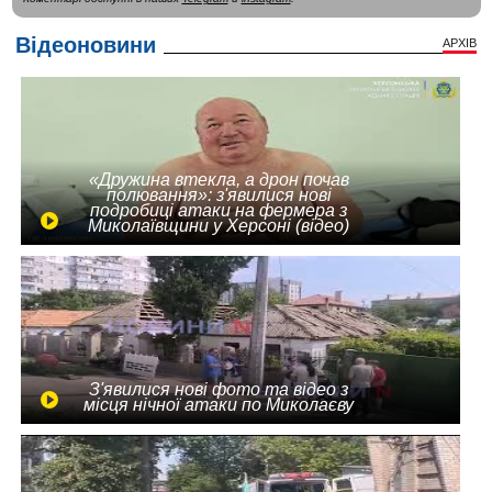
Відеоновини
АРХІВ
«Дружина втекла, а дрон почав
полювання»: з'явилися нові
подробиці атаки на фермера з
Миколаївщини у Херсоні (відео)
З'явилися нові фото та відео з
місця нічної атаки по Миколаєву