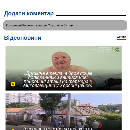
Додати коментар
Коментарі доступні в наших
Telegram
и
instagram
.
Відеоновини
АРХІВ
«Дружина втекла, а дрон почав
полювання»: з'явилися нові
подробиці атаки на фермера з
Миколаївщини у Херсоні (відео)
З'явилися нові фото та відео з