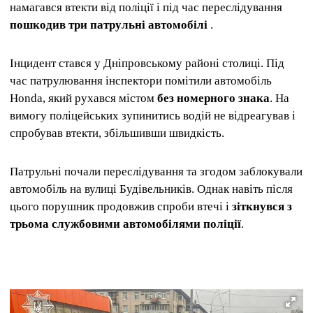
намагався втекти від поліції і під час переслідування
пошкодив три патрульні автомобілі
.
Інцидент стався у Дніпровському районі столиці. Під
час патрулювання інспектори помітили автомобіль
Honda, який рухався містом
без номерного знака
. На
вимогу поліцейських зупинитись водій не відреагував і
спробував втекти, збільшивши швидкість.
Патрульні почали переслідування та згодом заблокували
автомобіль на вулиці Будівельників. Однак навіть після
цього порушник продовжив спроби втечі і
зіткнувся з
трьома службовими автомобілями поліції
.