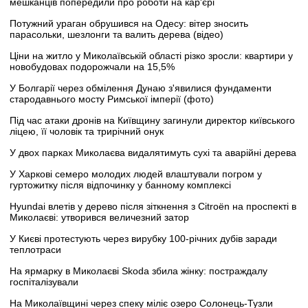
мешканців попередили про роботи на кар'єрі
Потужний ураган обрушився на Одесу: вітер зносить
парасольки, шезлонги та валить дерева (відео)
Ціни на житло у Миколаївській області різко зросли: квартири у
новобудовах подорожчали на 15,5%
У Болгарії через обмілення Дунаю з'явилися фундаменти
стародавнього мосту Римської імперії (фото)
Під час атаки дронів на Київщину загинули директор київського
ліцею, її чоловік та трирічний онук
У двох парках Миколаєва видалятимуть сухі та аварійні дерева
У Харкові семеро молодих людей влаштували погром у
гуртожитку після відпочинку у банному комплексі
Hyundai влетів у дерево після зіткнення з Citroën на проспекті в
Миколаєві: утворився величезний затор
У Києві протестують через вирубку 100-річних дубів заради
теплотраси
На ярмарку в Миколаєві Skoda збила жінку: постраждалу
госпіталізували
На Миколаївщині через спеку міліє озеро Солонець-Тузли