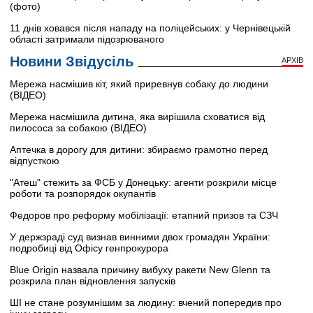
(фото)
11 днів ховався після нападу на поліцейських: у Чернівецькій
області затримали підозрюваного
Новини Звідусіль
АРХІВ
Мережа насмішив кіт, який приревнув собаку до людини
(ВІДЕО)
Мережа насмішила дитина, яка вирішила сховатися від
пилососа за собакою (ВІДЕО)
Аптечка в дорогу для дитини: збираємо грамотно перед
відпусткою
"Атеш" стежить за ФСБ у Донецьку: агенти розкрили місце
роботи та розпорядок окупантів
Федоров про реформу мобілізації: етапний призов та СЗЧ
У держзраді суд визнав винними двох громадян України:
подробиці від Офісу генпрокурора
Blue Origin назвала причину вибуху ракети New Glenn та
розкрила план відновлення запусків
ШІ не стане розумнішим за людину: вчений попередив про