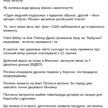
іншу загрозу
Як склянка води вранці змінює самопочуття
«Один ведучий подорожує з ядерною зброєю, другий – без»:
автори «Орла і Решки» висміяли російський плагіат
Те, чого чекає весь світ: Іран і США наблизилися до історичного
моменту
Гейлі Бібер та Аня Тейлор-Джой проміняли базу на "бабусині"
мережива - встигни приміряти і ти
8 серпня: яке церковне свято сьогодні та чому прикмети про
сильний вітер раніше пов’язували з 21 серпня
Довічний вирок за атаку в Мюнхені: загинули жінка та її
дворічна донька (ВІДЕО)
Росіяни атакували дроном лікарню у Херсоні: постраждали
медпрацівниці
Росіяни чекають на візит Путіна в регіони, бо перед цим
завозять тонни дешевого бензину
Пентагон витратить майже півмільярда доларів на лазери для
боротьби з дронами
Що можна їсти вночі: дієтологиня назвала продукти, які можна