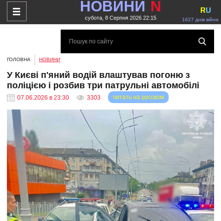
НОВИНИ
N
R
U
субота, 8 Серпня 2026 22:15
1627 днів війни
ГОЛОВНА
НОВИНИ
У Києві п'яний водій влаштував погоню з
поліцією і розбив три патрульні автомобілі
читать на русском
07.06.2026 в 23:30
3303