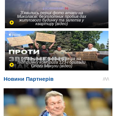
З'явились перші фото атаки на
Миколаєві: безпілотник пробив дах
житлового будинку та залетів у
квартиру (відео)
У Миколаєві пройшла акція на
підтримку комбрига 123-ї бригади
Олега Макухи (відео)