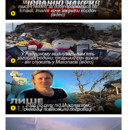
Міграційна криза в Європі: до 10
тисяч людей за добу прорвалися до
Іспанії, Італія хоче закрити кордон
(відео)
У Радушному вшанували пам'ять
загиблої родини: старший син вижив
- він служить у Миколаєві (відео)
Удар по селу під Миколаєвом:
очевидці повідомили подробиці