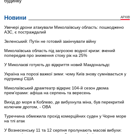
Новини
АРХІВ
Увечері дрони атакували Миколаївську область: пошкоджено
АЗС, є постраждалий
Зеленський: Путін не готовий закінчувати війну
Миколаївська область під загрозою водної кризи: вчений
попередив про зниження стоку рік на 25%
У Миколаєві готують до відкриття новий Макдональдс
Україна на порозі важкої зими: чому Київ знову сумнівається у
підтримці США
Миколаївський драмтеатр відкриє 104-й сезон двома
прем'єрами: афіша на серпень та вересень
Вихід до моря в Коблево, де вибухнула міна, був перекритий
колючим дротом, - ОВА
Туреччина обмежила прохід комерційних суден у Чорне море
на тлі атак
У Вознесенську 11 та 12 серпня пролунають масові вибухи: