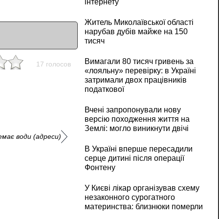
інтернету
Житель Миколаївської області
нарубав дубів майже на 150
тисяч
Вимагали 80 тисяч гривень за
17 голосов
«лояльну» перевірку: в Україні
затримали двох працівників
податкової
Вчені запропонували нову
версію походження життя на
Землі: могло виникнути двічі
емає води (адреси)
В Україні вперше пересадили
серце дитині після операції
Фонтену
У Києві лікар організував схему
незаконного сурогатного
материнства: близнюки померли