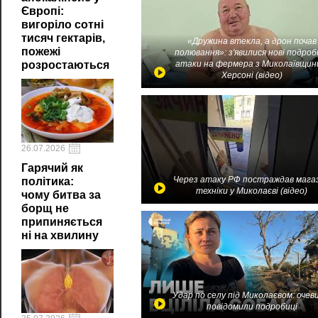
Європі:
вигоріло сотні
тисяч гектарів,
«Дружина втекла, а дрон почав
пожежі
полювання»: з'явилися нові подроб
розростаються
атаки на фермера з Миколаївщин
Херсоні (відео)
26.07.2026
Гарячий як
Через атаку РФ постраждав мага
політика:
техніки у Миколаєві (відео)
чому битва за
борщ не
припиняється
ні на хвилину
Удар по селу під Миколаєвом: очев
повідомили подробиці