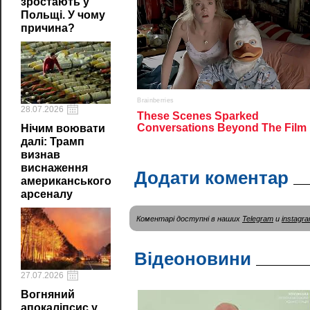
зростають у
Польщі. У чому
причина?
28.07.2026
Нічим воювати
далі: Трамп
визнав
виснаження
Додати коментар
американського
арсеналу
Коментарі доступні в наших
Telegram
и
instagr
Відеоновини
27.07.2026
Вогняний
апокаліпсис у