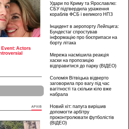
Удари по Криму та Ярославлю:
СБУ підтвердила ураження
кораблів ФСБ і великого НПЗ
Інцидент в аеропорту Лейпцига:
Бундестаг спростував
інформацію про боєприпаси на
борту літака
Мережа насмішила реакція
хаски на пропозицію
відправитися до парку (ВІДЕО)
Соломія Вітвіцька відверто
заговорила про вагу під час
вагітності та скільки кіло вже
набрала
Новий хіт: папуга вирішив
АРХІВ
допомогти арбітру
проконтролювати футболістів
(ВІДЕО)