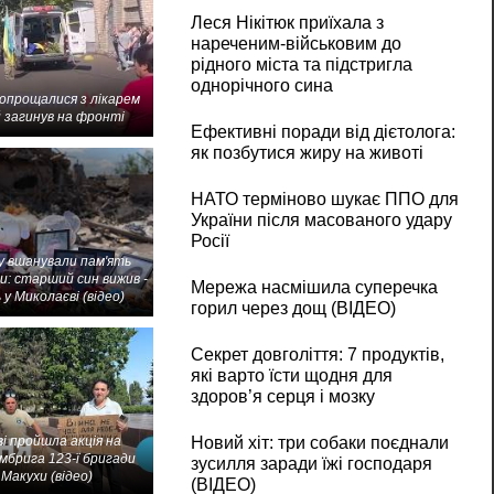
Леся Нікітюк приїхала з
нареченим-військовим до
рідного міста та підстригла
однорічного сина
попрощалися з лікарем
 загинув на фронті
Ефективні поради від дієтолога:
як позбутися жиру на животі
НАТО терміново шукає ППО для
України після масованого удару
Росії
 вшанували пам'ять
и: старший син вижив -
Мережа насмішила суперечка
 у Миколаєві (відео)
горил через дощ (ВІДЕО)
Секрет довголіття: 7 продуктів,
які варто їсти щодня для
здоров’я серця і мозку
і пройшла акція на
Новий хіт: три собаки поєднали
мбрига 123-ї бригади
зусилля заради їжі господаря
Макухи (відео)
(ВІДЕО)