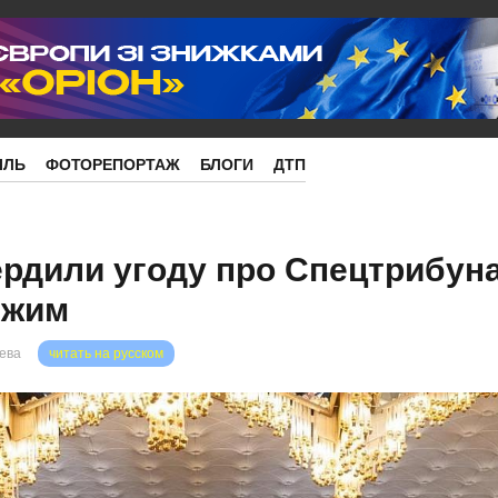
ІЛЬ
ФОТОРЕПОРТАЖ
БЛОГИ
ДТП
ердили угоду про Спецтрибун
ежим
рева
читать на русском