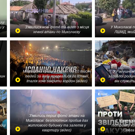
иці
и у
З'явилися нові фото та відео з місця
У Миколаєві 
нічної атаки по Миколаєву
ЛШМД, який
Міграційна криза в Європі: до 10 тисяч
У Радушному
зин
людей за добу прорвалися до Іспанії,
загиблої родин
Італія хоче закрити кордон (відео)
він служить
З'явились перші фото атаки на
Миколаєві: безпілотник пробив дах
У Миколаєв
идці
житлового будинку та залетів у
підтримку ко
квартиру (відео)
Олега 