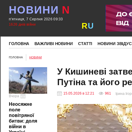
НОВИНИ
N
п'ятниця, 7 Серпня 2026 09:33
R
U
1626 днів війни
ГОЛОВНА
ВАЖЛИВІ НОВИНИ
СТАТТІ
НОВИНИ ЗВІДУС
ГОЛОВНА
НОВИНИ
У Кишиневі затв
Путіна та його р
15.05.2026 в 12:21
961
Ірина Іго
Вчора
Неосяжне
поле
повітряної
битви: доля
війни в