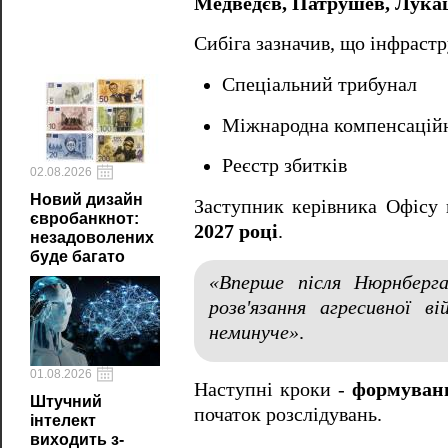
Медведєв, Патрушев, Лука
Сибіга зазначив, що інфрастр
Спеціальний трибунал
Міжнародна компенсаційн
Реєстр збитків
02.08.2026
Новий дизайн
Заступник керівника Офісу
євробанкнот:
2027 році
.
незадоволених
буде багато
«Вперше після Нюрнберга
розв'язання агресивної 
неминуче»
.
01.08.2026
Наступні кроки -
формуванн
Штучний
початок розслідувань.
інтелект
виходить з-