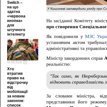
Switch –
на що
У Кишиневі затвердили угоду про С
здатна
«червона
На засіданні Комітету міні
кнопка»
для
про створення Спеціальног
штучного
інтелекту
Як повідомили у
МЗС Укра
установчим актом трибуналу
адміністративні та управлін
Міністр закордонних справ
А
03.08.2026
реальністю:
Хто
втратив
"Так само, як Нюрнберзьк
право на
відновить справедливість з 
відстрочку
від
мобілізації
За словами міністра, від
за новим
законом:
представники його режиму
список