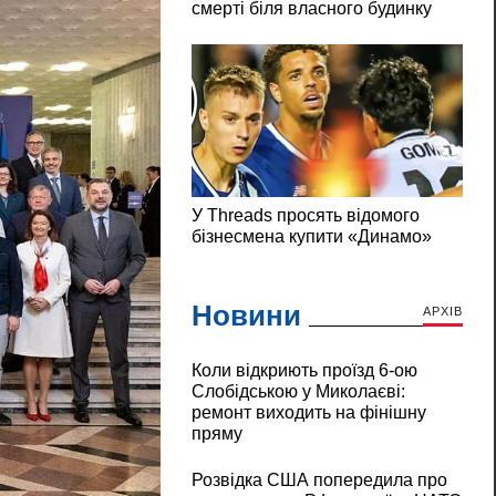
Новини
АРХІВ
Коли відкриють проїзд 6-ою
Слобідською у Миколаєві:
ремонт виходить на фінішну
пряму
Розвідка США попередила про