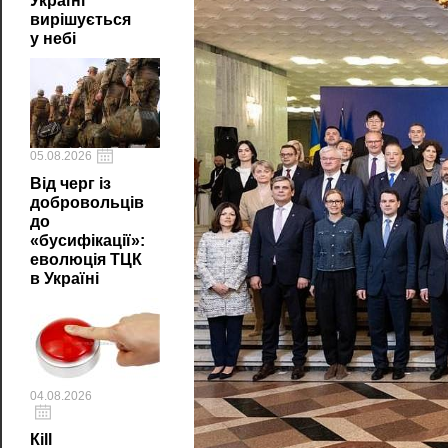
Україні
вирішується
у небі
05.08.2026
Від черг із
добровольців
до
«бусифікації»:
еволюція ТЦК
в Україні
04.08.2026
Кill