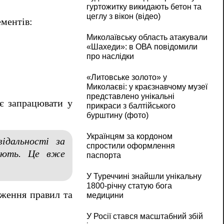
гуртожитку викидають бетон та
цеглу з вікон (відео)
ементів:
Миколаївську область атакували
«Шахеди»: в ОВА повідомили
про наслідки
«Литовське золото» у
Миколаєві: у краєзнавчому музеї
представлено унікальні
є запрацювати у
прикраси з балтійського
бурштину (фото)
Українцям за кордоном
ідальності за
спростили оформлення
ідають. Це вже
паспорта
У Туреччині знайшли унікальну
1800-річну статую бога
дження правил та
медицини
У Росії стався масштабний збій