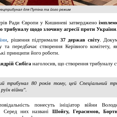
пецтрибунал для Путіна та його режим
стрів Ради Європи у Кишиневі затверджено
імплем
о трибуналу щодо злочину агресії проти України
їни
, рішення підтримали
37 держав світу
. Доку
 та передбачає створення Керівного комітету, я
ські принципи його роботи.
ндрій Сибіга
наголосив, що створення трибуналу 
ий трибунал 80 років тому, цей Спеціальний тр
руїн війни"
.
повідальність понесуть ініціатор війни Воло
. Серед них названі
Шойгу, Герасимов, Бортн