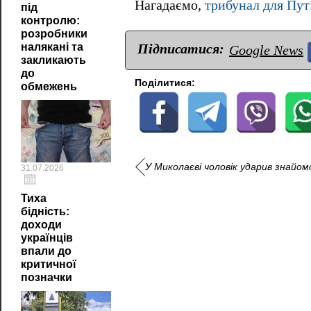
Нагадаємо,
трибунал для Пут
під
контролю:
розробники
Підписатися:
налякані та
Google News
закликають
до
Поділитися:
обмежень
У Миколаєві чоловік ударив знайом
31.07.2026
Тиха
бідність:
доходи
українців
впали до
критичної
позначки