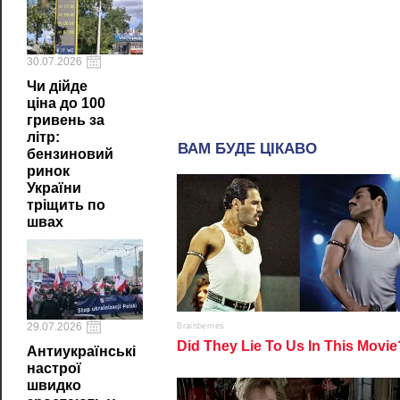
30.07.2026
Чи дійде
ціна до 100
гривень за
літр:
бензиновий
ринок
України
тріщить по
швах
29.07.2026
Антиукраїнські
настрої
швидко