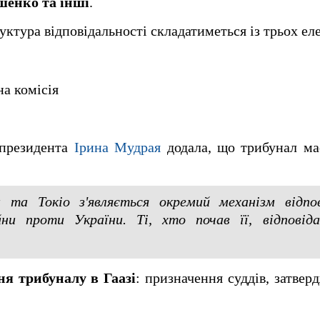
шенко та інші
.
уктура відповідальності складатиметься із трьох ел
а комісія
 президента
Ірина Мудрая
додала, що трибунал ма
 та Токіо з'являється окремий механізм відпов
війни проти України. Ті, хто почав її, відпов
я трибуналу в Гаазі
: призначення суддів, затвер