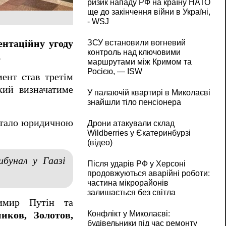
ризик нападу РФ на країну НАТО
ще до закінчення війни в Україні,
- WSJ
ЗСУ встановили вогневий
ентаційну угоду
контроль над ключовими
.
маршрутами між Кримом та
Росією, — ISW
мент став третім
кий визначатиме
У палаючій квартирі в Миколаєві
знайшли тіло пенсіонера
стало юридичною
Дрони атакували склад
Wildberries у Єкатеринбурзі
(відео)
ибунал у Гаазі
Після ударів РФ у Херсоні
продовжуються аварійні роботи:
частина мікрорайонів
залишається без світла
димир Путін та
Конфлікт у Миколаєві:
иков, Золотов,
будівельники під час ремонту