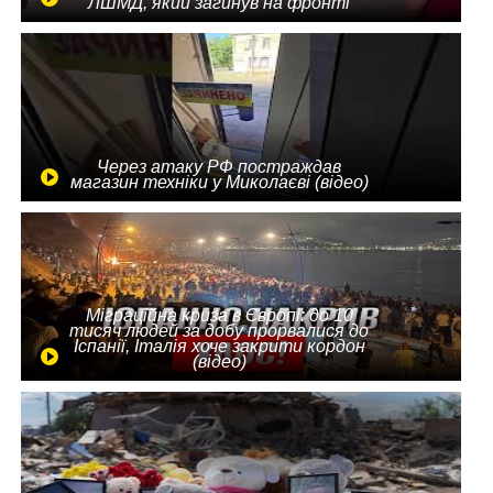
ЛШМД, який загинув на фронті
Через атаку РФ постраждав
магазин техніки у Миколаєві (відео)
Міграційна криза в Європі: до 10
тисяч людей за добу прорвалися до
Іспанії, Італія хоче закрити кордон
(відео)