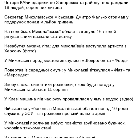
Чотири КАБи вдарили по Запоріжжю та району: постраждали
18 людей, серед них дитина
Секретар Миколаївської міськради Дмитро Фалько отримав у
подарунок понад мільйон гривень
На водоймах Миколаївської області загинуло 16 людей:
рятувальники назвали статистику
Незабутня музика літа: для миколаївців виступили артисти з
Херсону (фото)
У Миколаєві перед мостом зіткнулися «Шевроле» та «Форд»
Повертав із середньої смуги: у Миколаєві зіткнулися «Фіат» та
«Мерседес»
Знову спека: синоптики розповіли, якою буде погода у
Миколаєві та області 11 серпня
У Києві машина під час руху провалилася у яму з водою (відео)
Військовослужбовець із Миколаївської області понад 10 років
служить у ЗСУ - він розповів про свій шлях в армії
У Миколаєві пролунав вибух: повністю зруйновано будинок,
чоловік у тяжкому стані
За тиждень у Миколаєві народилося 45 дітей