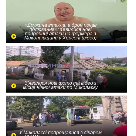
«Дружина втекла, а дрон почав
полювання»: з'явилися нові
подробиці атаки на фермера з
Миколаївщини у Херсоні (відео)
З'явилися нові фото та відео з
місця нічної атаки по Миколаєву
У Миколаєві попрощалися з лікарем