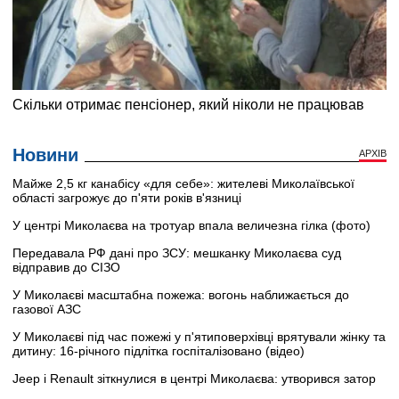
Новини
АРХІВ
Майже 2,5 кг канабісу «для себе»: жителеві Миколаївської
області загрожує до п'яти років в'язниці
У центрі Миколаєва на тротуар впала величезна гілка (фото)
Передавала РФ дані про ЗСУ: мешканку Миколаєва суд
відправив до СІЗО
У Миколаєві масштабна пожежа: вогонь наближається до
газової АЗС
У Миколаєві під час пожежі у п'ятиповерхівці врятували жінку та
дитину: 16-річного підлітка госпіталізовано (відео)
Jeep і Renault зіткнулися в центрі Миколаєва: утворився затор