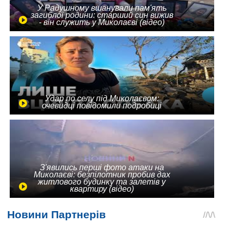
У Радушному вшанували пам'ять
загиблої родини: старший син вижив
- він служить у Миколаєві (відео)
Удар по селу під Миколаєвом:
очевидці повідомили подробиці
З'явились перші фото атаки на
Миколаєві: безпілотник пробив дах
житлового будинку та залетів у
квартиру (відео)