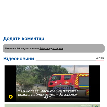
Додати коментар
Коментарі доступні в наших
Telegram
и
instagram
.
Відеоновини
АРХІВ
У Миколаєві масштабна пожежа:
вогонь наближається до газової
АЗС