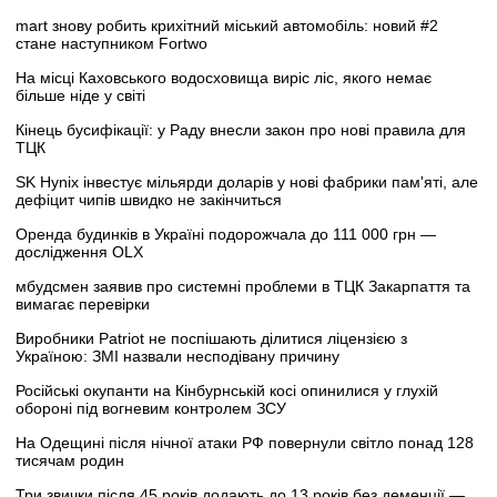
mart знову робить крихітний міський автомобіль: новий #2
стане наступником Fortwo
На місці Каховського водосховища виріс ліс, якого немає
більше ніде у світі
Кінець бусифікації: у Раду внесли закон про нові правила для
ТЦК
SK Hynix інвестує мільярди доларів у нові фабрики пам'яті, але
дефіцит чипів швидко не закінчиться
Оренда будинків в Україні подорожчала до 111 000 грн —
дослідження OLX
мбудсмен заявив про системні проблеми в ТЦК Закарпаття та
вимагає перевірки
Виробники Patriot не поспішають ділитися ліцензією з
Україною: ЗМІ назвали несподівану причину
Російські окупанти на Кінбурнській косі опинилися у глухій
обороні під вогневим контролем ЗСУ
На Одещині після нічної атаки РФ повернули світло понад 128
тисячам родин
Три звички після 45 років додають до 13 років без деменції —