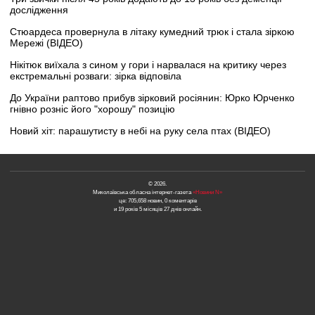
дослідження
Стюардеса провернула в літаку кумедний трюк і стала зіркою
Мережі (ВІДЕО)
Нікітюк виїхала з сином у гори і нарвалася на критику через
екстремальні розваги: зірка відповіла
До України раптово прибув зірковий росіянин: Юрко Юрченко
гнівно розніс його "хорошу" позицію
Новий хіт: парашутисту в небі на руку села птах (ВІДЕО)
© 2026.
Миколаївська обласна інтернет-газета
«Новини N»
це: 705,658 новин, 0 коментарів
и 19 років 5 місяців 27 днів онлайн.