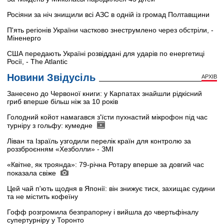
Росіяни за ніч знищили всі АЗС в одній із громад Полтавщини
П'ять регіонів України частково знеструмлено через обстріли, -
Міненерго
США передають Україні розвіддані для ударів по енергетиці
Росії, - The Atlantic
Новини Звідусіль
АРХІВ
Занесено до Червоної книги: у Карпатах знайшли рідкісний
гриб вперше більш ніж за 10 років
Голодний койот намагався з'їсти пухнастий мікрофон під час
турніру з гольфу: кумедне
Ліван та Ізраїль узгодили перелік країн для контролю за
роззброєнням «Хезболли» - ЗМІ
«Квітне, як троянда»: 79-річна Ротару вперше за довгий час
показала свіже
Цей чай п'ють щодня в Японії: він знижує тиск, захищає судини
та не містить кофеїну
Гофф розгромила безпрапорну і вийшла до чвертьфіналу
супертурніру у Торонто