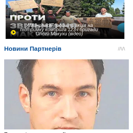
У Миколаєві пройшла акція на
підтримку комбрига 123-ї бригади
Олега Макухи (відео)