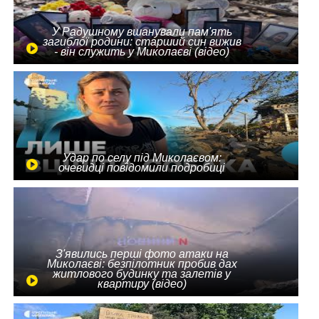
У Радушному вшанували пам'ять
загиблої родини: старший син вижив
- він служить у Миколаєві (відео)
Удар по селу під Миколаєвом:
очевидці повідомили подробиці
З'явились перші фото атаки на
Миколаєві: безпілотник пробив дах
житлового будинку та залетів у
квартиру (відео)