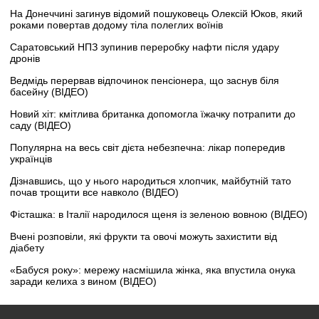
На Донеччині загинув відомий пошуковець Олексій Юков, який
роками повертав додому тіла полеглих воїнів
Саратовський НПЗ зупинив переробку нафти після удару
дронів
Ведмідь перервав відпочинок пенсіонера, що заснув біля
басейну (ВІДЕО)
Новий хіт: кмітлива британка допомогла їжачку потрапити до
саду (ВІДЕО)
Популярна на весь світ дієта небезпечна: лікар попередив
українців
Дізнавшись, що у нього народиться хлопчик, майбутній тато
почав трощити все навколо (ВІДЕО)
Фісташка: в Італії народилося щеня із зеленою вовною (ВІДЕО)
Вчені розповіли, які фрукти та овочі можуть захистити від
діабету
«Бабуся року»: мережу насмішила жінка, яка впустила онука
заради келиха з вином (ВІДЕО)