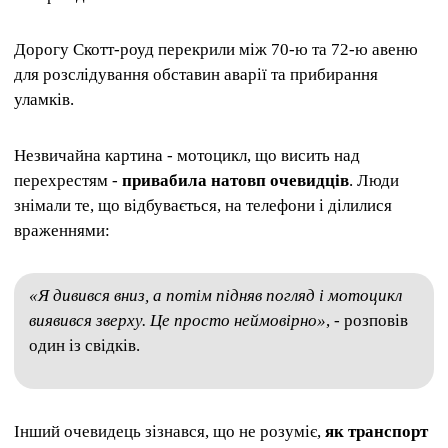
Дорогу Скотт-роуд перекрили між 70-ю та 72-ю авеню
для розслідування обставин аварії та прибирання
уламків.
Незвичайна картина - мотоцикл, що висить над
перехрестям -
привабила натовп очевидців
. Люди
знімали те, що відбувається, на телефони і ділилися
враженнями:
«Я дивився вниз, а потім підняв погляд і мотоцикл
виявився зверху. Це просто неймовірно»
, - розповів
один із свідків.
Інший очевидець зізнався, що не розуміє,
як транспорт