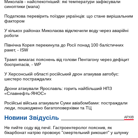
Миколаїв - найспекотніший: які температури зафіксували
синоптики (мапа)
Податкова перевірить поїздки українців: що стане вирішальним
фактором
У кількох районах Миколаєва відключили воду через аварійні
роботи
Північна Корея перекинула до Росії понад 100 балістичних
ракет, - ISW
Трамп вимагає пояснень від голови Пентагону через дефіцит
боєприпасів, - WP
У Херсонській області російський дрон атакував автобус:
шестеро постраждалих
Дрони атакували Ярославль: горить найбільший НПЗ
«Славнефть-ЯНОС»
Російські війська атакували Суми авіабомбами: постраждали
люди, пошкоджено багатоповерхівки та ТЦ
Новини Звідусіль
АРХІВ
Не пийте соду від печії. Гастроентеролог пояснив, як
бікарбонат натрію провокує "смертельний рикошет" у шлунку