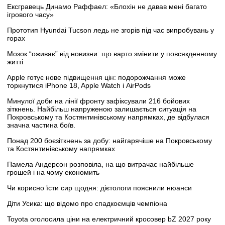
Ексгравець Динамо Раффаел: «Блохін не давав мені багато
ігрового часу»
Прототип Hyundai Tucson ледь не згорів під час випробувань у
горах
Мозок “оживає” від новизни: що варто змінити у повсякденному
житті
Apple готує нове підвищення цін: подорожчання може
торкнутися iPhone 18, Apple Watch і AirPods
Минулої доби на лінії фронту зафіксували 216 бойових
зіткнень. Найбільш напруженою залишається ситуація на
Покровському та Костянтинівському напрямках, де відбулася
значна частина боїв.
Понад 200 боєзіткнень за добу: найгарячіше на Покровському
та Костянтинівському напрямках
Памела Андерсон розповіла, на що витрачає найбільше
грошей і на чому економить
Чи корисно їсти сир щодня: дієтологи пояснили нюанси
Діти Усика: що відомо про спадкоємців чемпіона
Toyota оголосила ціни на електричний кросовер bZ 2027 року