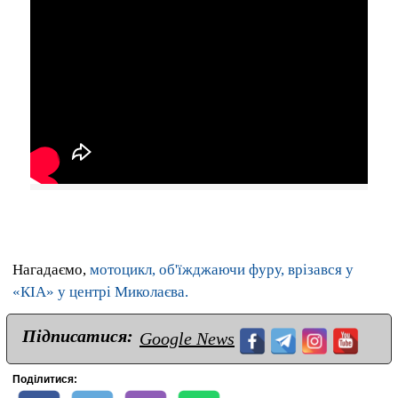
Нагадаємо,
мотоцикл, об'їжджаючи фуру, врізався у
«КІА» у центрі Миколаєва.
Підписатися:
Google News
Поділитися: