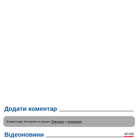
Додати коментар
Коментарі доступні в наших
Telegram
и
instagram
.
Відеоновини
АРХІВ