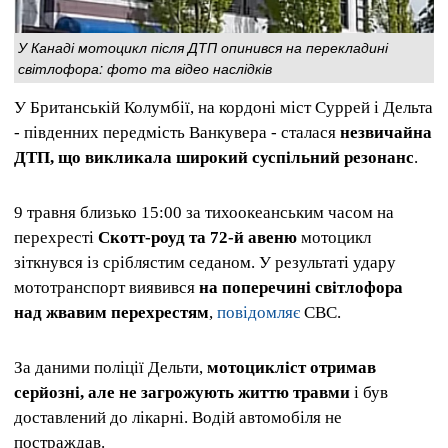
У Канаді мотоцикл після ДТП опинився на перекладині
світлофора: фото та відео наслідків
У Британській Колумбії, на кордоні міст Суррей і Дельта
- південних передмість Ванкувера - сталася
незвичайна
ДТП, що викликала широкий суспільний резонанс
.
9 травня близько 15:00 за тихоокеанським часом на
перехресті
Скотт-роуд та 72-й авеню
мотоцикл
зіткнувся із сріблястим седаном. У результаті удару
мототранспорт виявився
на поперечині світлофора
над жвавим перехрестям
,
повідомляє
CBC.
За даними поліції Дельти,
мотоцикліст отримав
серйозні, але не загрожують життю травми
і був
доставлений до лікарні. Водій автомобіля не
постраждав.