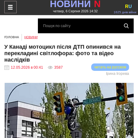
НОВИНИ
N
R
U
четвер, 6 Серпня 2026 14:32
1625 днів війни
ГОЛОВНА
НОВИНИ
У Канаді мотоцикл після ДТП опинився на
перекладині світлофора: фото та відео
наслідків
читать на русском
12.05.2026 в 00:41
3587
Ірина Ігорева