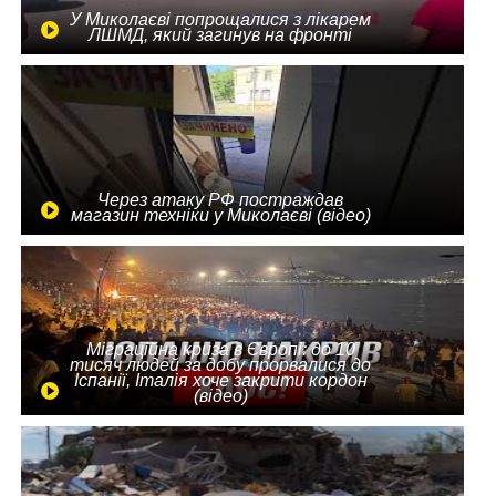
У Миколаєві попрощалися з лікарем
ЛШМД, який загинув на фронті
Через атаку РФ постраждав
магазин техніки у Миколаєві (відео)
Міграційна криза в Європі: до 10
тисяч людей за добу прорвалися до
Іспанії, Італія хоче закрити кордон
(відео)