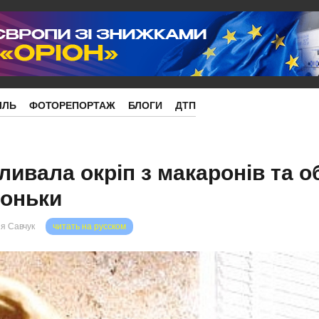
ІЛЬ
ФОТОРЕПОРТАЖ
БЛОГИ
ДТП
зливала окріп з макаронів та 
доньки
я Савчук
читать на русском