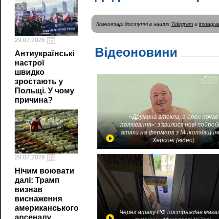
Коментарі доступні в наших
Telegram
и
instagr
29.07.2026
Відеоновини
Антиукраїнські
настрої
швидко
зростають у
Польщі. У чому
причина?
«Дружина втекла, а дрон почав
полювання»: з'явилися нові подроб
атаки на фермера з Миколаївщин
Херсоні (відео)
28.07.2026
Нічим воювати
далі: Трамп
визнав
виснаження
американського
Через атаку РФ постраждав мага
арсеналу