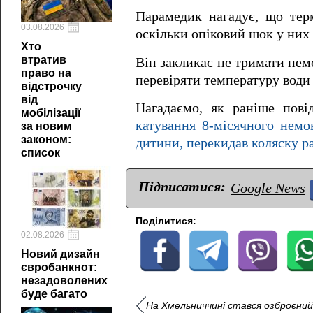
Парамедик нагадує, що тер
03.08.2026
оскільки опіковий шок у них
Хто
втратив
Він закликає не тримати немо
право на
перевіряти температуру води 
відстрочку
від
Нагадаємо, як раніше пов
мобілізації
катування 8-місячного немо
за новим
законом:
дитини, перекидав коляску ра
список
Підписатися:
Google News
Поділитися:
02.08.2026
Новий дизайн
євробанкнот:
незадоволених
буде багато
На Хмельниччині стався озброєний 