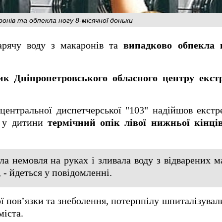
ронів та обпекла ногу 8-місячної доньки
арячу воду з макаронів та
випадково обпекла н
ик Дніпропетровського обласного центру екст
 центральної диспетчерської "103" надійшов екст
и у дитини
термічний опік лівої нижньої кінці
ала немовля на руках і зливала воду з відварених м
 - йдеться у повідомленні.
ої повʼязки та знеболення, потерппілу шпиталізувал
міста.