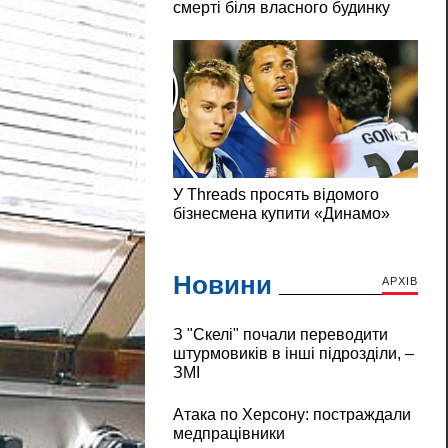
Новини
АРХІВ
З "Скелі" почали переводити
штурмовиків в інші підрозділи, –
ЗМІ
Атака по Херсону: постраждали
медпрацівники