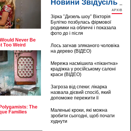
Новини Звідусіль
АРХІВ
Зірка "Дизель шоу" Вікторія
Булітко позбулась фірмової
родимки на обличчі і показала
фото до і після
Лось загнав зляканого чоловіка
на дерево (ВІДЕО)
Мережа насмішила «пікантна»
крадіжка у російському салоні
краси (ВІДЕО)
Загроза від спеки: лікарка
назвала дієвий спосіб, який
допоможе пережити її
Маленькі кроки, які можна
зробити сьогодні, щоб почати
худнути