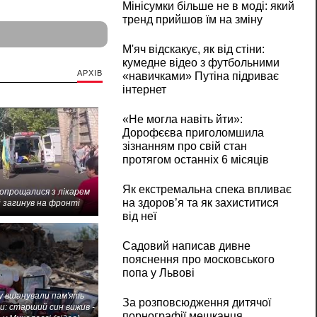
Мінісумки більше не в моді: який
тренд прийшов їм на зміну
М'яч відскакує, як від стіни:
кумедне відео з футбольними
АРХІВ
«навичками» Путіна підриває
інтернет
«Не могла навіть йти»:
Дорофєєва приголомшила
зізнанням про свій стан
протягом останніх 6 місяців
Як екстремальна спека впливає
попрощалися з лікарем
на здоров’я та як захиститися
 загинув на фронті
від неї
Садовий написав дивне
пояснення про московського
попа у Львові
 вшанували пам'ять
За розповсюдження дитячої
и: старший син вижив -
порнографії мешканця