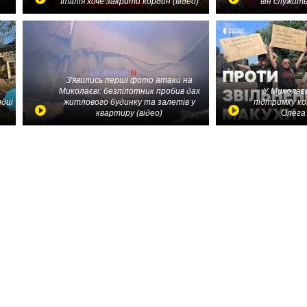
Італія хоче закрити кордон (відео)
він служить
З'явились перші фото атаки на
Миколаєві: безпілотник пробив дах
У Миколаєв
идці
житлового будинку та залетів у
підтримку ко
квартиру (відео)
Олега 