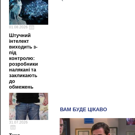
01.08.2026
Штучний
інтелект
виходить з-
під
контролю:
розробники
налякані та
закликають
до
обмежень
31.07.2026