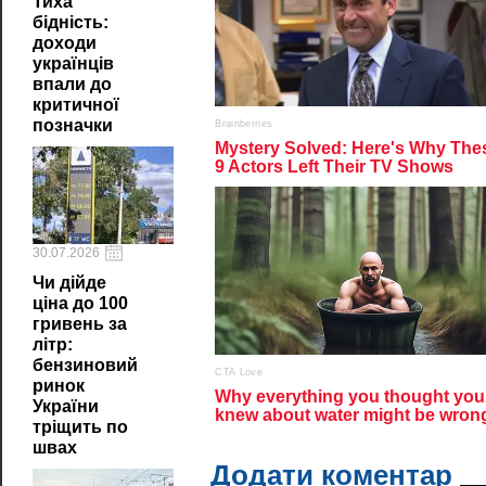
Тиха
бідність:
доходи
українців
впали до
критичної
позначки
30.07.2026
Чи дійде
ціна до 100
гривень за
літр:
бензиновий
ринок
України
тріщить по
швах
Додати коментар