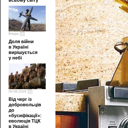
всьому світу
Вчора
Доля війни
в Україні
вирішується
у небі
05.08.2026
Від черг із
добровольців
до
«бусифікації»:
еволюція ТЦК
в Україні