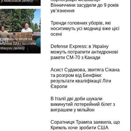
 у Миколаєві (відео)
Вінниччини засудили до 9 років
ув’язнення
Тренди головних уборів, які
носитимуть усі модниці вже цієї
осені
і пройшла акція на
мбрига 123-ї бригади
Defense Express: в Україну
Макухи (відео)
можуть потрапити антидронові
ракети CM-70 з Канади
Асист Судакова, звитяга Сікана
та розгром від Бенфіки:
результати кваліфікації Ліги
Європи
В Італії дві доби шукали
викинутий лотерейний білет з
виграшем у мільйон
Соратниця Трампа заявила, що
Кремль хоче зробити США