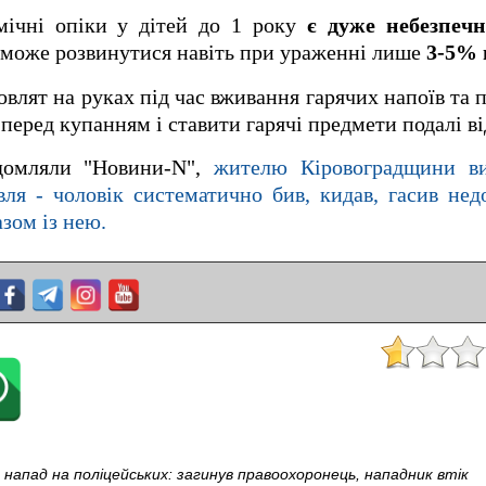
мічні опіки у дітей до 1 року
є дуже небезпеч
 може розвинутися навіть при ураженні лише
3-5% 
влят на руках під час вживання гарячих напоїв та 
перед купанням і ставити гарячі предмети подалі ві
ідомляли "Новини-N",
жителю Кіровоградщини ви
вля - чоловік систематично бив, кидав, гасив не
зом із нею.
напад на поліцейських: загинув правоохоронець, нападник втік