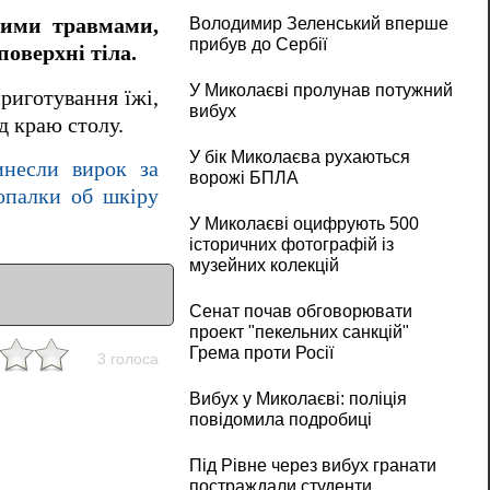
ними травмами,
Володимир Зеленський вперше
прибув до Сербії
поверхні тіла.
У Миколаєві пролунав потужний
приготування їжі,
вибух
д краю столу.
У бік Миколаєва рухаються
несли вирок за
ворожі БПЛА
допалки об шкіру
У Миколаєві оцифрують 500
історичних фотографій із
музейних колекцій
Сенат почав обговорювати
проект "пекельних санкцій"
Грема проти Росії
3 голоса
Вибух у Миколаєві: поліція
повідомила подробиці
Під Рівне через вибух гранати
постраждали студенти