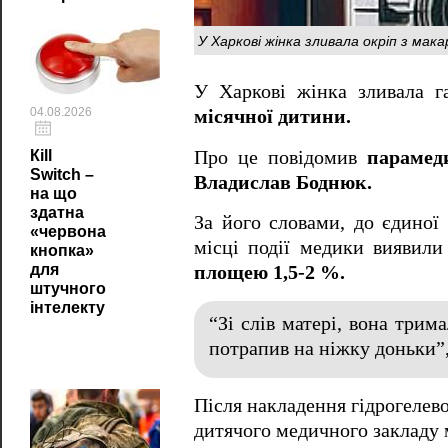
У Харкові жінка зливала окріп з мака
У Харкові жінка зливала г
04.08.2026
місячної дитини.
Про це повідомив
парамед
Кill
Switch –
Владислав Боднюк.
на що
здатна
За його словами, до єдиної
«червона
місці події медики виявил
кнопка»
для
площею 1,5-2 %.
штучного
інтелекту
“Зі слів матері, вона трим
потрапив на ніжку доньки”,
Після накладення гідрогелев
дитячого медичного закладу 