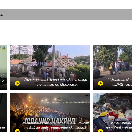
am
.
иці
и у
З'явилися нові фото та відео з місця
У Миколаєві 
нічної атаки по Миколаєву
ЛШМД, який
Міграційна криза в Європі: до 10 тисяч
У Радушному
зин
людей за добу прорвалися до Іспанії,
загиблої родин