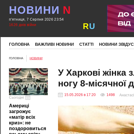
НОВИНИ
N
п'ятниця, 7 Серпня 2026 23:54
R
U
1626 днів війни
ГОЛОВНА
ВАЖЛИВІ НОВИНИ
СТАТТІ
НОВИНИ ЗВІДУС
ГОЛОВНА
НОВИНИ
У Харкові жінка 
ногу 8-місячної 
15.05.2026 в 17:20
1498
Анастасі
Сьогодні
Америці
загрожує
«матір всіх
криз»: не
поздоровиться