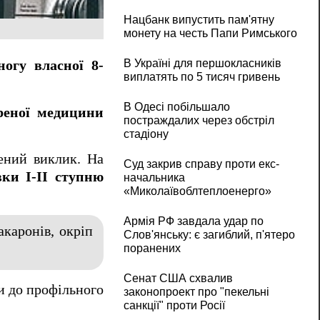
Нацбанк випустить пам'ятну
монету на честь Папи Римського
В Україні для першокласників
огу власної 8-
виплатять по 5 тисяч гривень
В Одесі побільшало
реної медицини
постраждалих через обстріл
стадіону
рений виклик. На
Суд закрив справу проти екс-
вки І-ІІ ступню
начальника
«Миколаївоблтеплоенерго»
Армія РФ завдала удар по
акаронів, окріп
Слов'янську: є загиблий, п'ятеро
поранених
Сенат США схвалив
и до профільного
законопроект про "пекельні
санкції" проти Росії