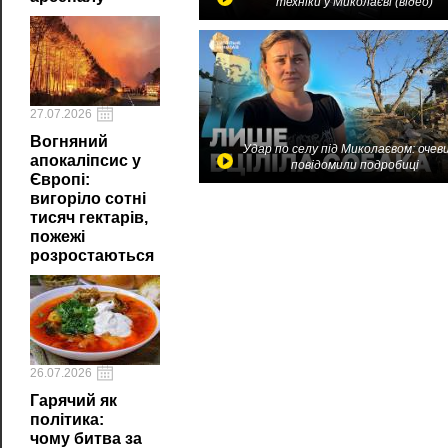
техніки у Миколаєві (відео)
27.07.2026
Вогняний
Удар по селу під Миколаєвом: очев
апокаліпсис у
повідомили подробиці
Європі:
вигоріло сотні
тисяч гектарів,
пожежі
розростаються
26.07.2026
Гарячий як
політика:
чому битва за