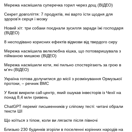
Мережа насмішила суперечка горил через дощ (ВІДЕО)
Секрет довголіття: 7 продуктів, які варто їсти щодня для
здоров’я серця і мозку
Новий хіт: три собаки поєднали зусилля заради їжі господаря
(ВІДЕО)
8 несподівано корисних ефектів відмови від твердого сиру
Мережа насмішила велелюбна кішка, що потоваришувала з
пійманою мишкою (ВІДЕО)
Мережа насмішили коти, які пильно спостерігають за грою в
м'яч (ВІДЕО)
Україна готова долучитися до місії з розмінування Ормузької
протоки, – речник ВМС
У Києві викрили call-центр, який ошукав інвесторів із Чехії на
понад 8,4 млн гривень
ChatGPT переміг письменників у сліпому тесті: читачі обрали
тексти ШІ
Що коїться з тілом, коли ви лягаєте після півночі
Близько 230 будинків згоріли в поселенні корінних народів на