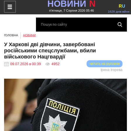
НОВИНИ
N
R
U
п'ятниця, 7 Серпня 2026 05:46
1626 днів війни
ГОЛОВНА
НОВИНИ
У Харкові дві дівчини, завербовані
російськими спецслужбами, вбили
військового Нацгвардії
читать на русском
09.07.2026 в 00:39
4952
Ірина Ігорева