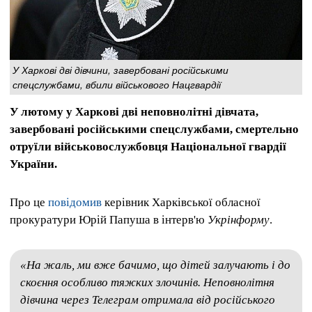
У Харкові дві дівчини, завербовані російськими
спецслужбами, вбили військового Нацгвардії
У лютому у Харкові дві неповнолітні дівчата,
завербовані російськими спецслужбами, смертельно
отруїли військовослужбовця Національної гвардії
України.
Про це
повідомив
керівник Харківської обласної
прокуратури Юрій Папуша в інтерв'ю
Укрінформу
.
«На жаль, ми вже бачимо, що дітей залучають і до
скоєння особливо тяжких злочинів. Неповнолітня
дівчина через Телеграм отримала від російського