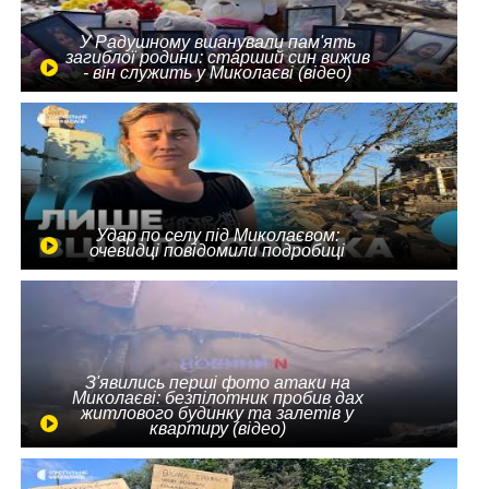
У Радушному вшанували пам'ять
загиблої родини: старший син вижив
- він служить у Миколаєві (відео)
Удар по селу під Миколаєвом:
очевидці повідомили подробиці
З'явились перші фото атаки на
Миколаєві: безпілотник пробив дах
житлового будинку та залетів у
квартиру (відео)