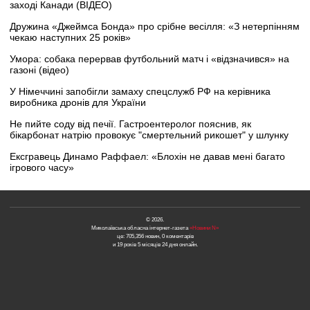
заході Канади (ВІДЕО)
Дружина «Джеймса Бонда» про срібне весілля: «З нетерпінням
чекаю наступних 25 років»
Умора: собака перервав футбольний матч і «відзначився» на
газоні (відео)
У Німеччині запобігли замаху спецслужб РФ на керівника
виробника дронів для України
Не пийте соду від печії. Гастроентеролог пояснив, як
бікарбонат натрію провокує "смертельний рикошет" у шлунку
Ексгравець Динамо Раффаел: «Блохін не давав мені багато
ігрового часу»
© 2026.
Миколаївська обласна інтернет-газета
«Новини N»
це: 705,356 новин, 0 коментарів
и 19 років 5 місяців 24 дня онлайн.