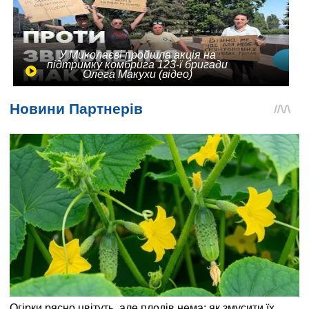
У Миколаєві пройшла акція на
підтримку комбрига 123-ї бригади
Олега Макухи (відео)