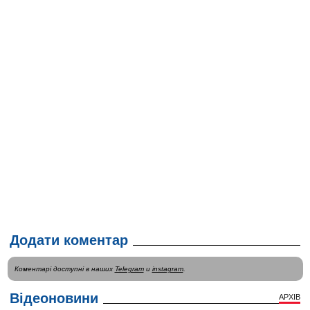
Додати коментар
Коментарі доступні в наших
Telegram
и
instagram
.
Відеоновини
АРХІВ