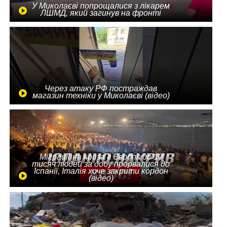
У Миколаєві попрощалися з лікарем
ЛШМД, який загинув на фронті
Через атаку РФ постраждав
магазин техніки у Миколаєві (відео)
Міграційна криза в Європі: до 10
тисяч людей за добу прорвалися до
Іспанії, Італія хоче закрити кордон
(відео)