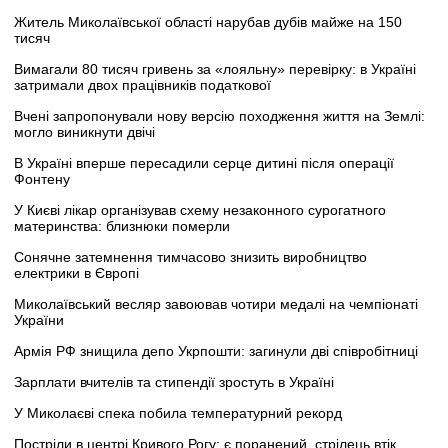
Житель Миколаївської області нарубав дубів майже на 150
тисяч
Вимагали 80 тисяч гривень за «лояльну» перевірку: в Україні
затримали двох працівників податкової
Вчені запропонували нову версію походження життя на Землі:
могло виникнути двічі
В Україні вперше пересадили серце дитині після операції
Фонтену
У Києві лікар організував схему незаконного сурогатного
материнства: близнюки померли
Сонячне затемнення тимчасово знизить виробництво
електрики в Європі
Миколаївський весляр завоював чотири медалі на чемпіонаті
України
Армія РФ знищила депо Укрпошти: загинули дві співробітниці
Зарплати вчителів та стипендії зростуть в Україні
У Миколаєві спека побила температурний рекорд
Постріли в центрі Кривого Рогу: є поранений, стрілець втік