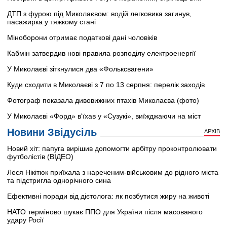
ДТП з фурою під Миколаєвом: водій легковика загинув,
пасажирка у тяжкому стані
Міноборони отримає податкові дані чоловіків
Кабмін затвердив нові правила розподілу електроенергії
У Миколаєві зіткнулися два «Фольксвагени»
Куди сходити в Миколаєві з 7 по 13 серпня: перелік заходів
Фотограф показала дивовижних птахів Миколаєва (фото)
У Миколаєві «Форд» в'їхав у «Сузукі», виїжджаючи на міст
Новини Звідусіль
АРХІВ
Новий хіт: папуга вирішив допомогти арбітру проконтролювати
футболістів (ВІДЕО)
Леся Нікітюк приїхала з нареченим-військовим до рідного міста
та підстригла однорічного сина
Ефективні поради від дієтолога: як позбутися жиру на животі
НАТО терміново шукає ППО для України після масованого
удару Росії