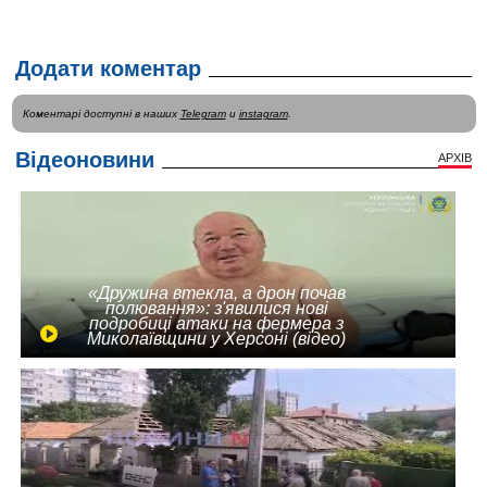
Додати коментар
Коментарі доступні в наших
Telegram
и
instagram
.
Відеоновини
АРХІВ
«Дружина втекла, а дрон почав
полювання»: з'явилися нові
подробиці атаки на фермера з
Миколаївщини у Херсоні (відео)