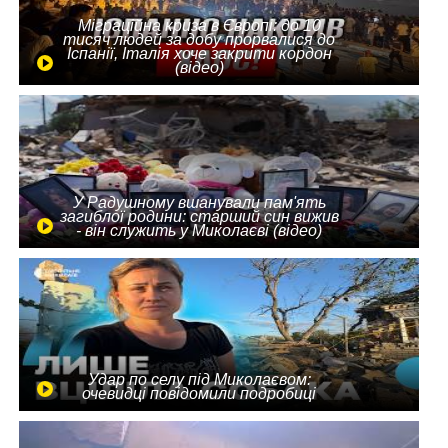
Міграційна криза в Європі: до 10
тисяч людей за добу прорвалися до
Іспанії, Італія хоче закрити кордон
(відео)
У Радушному вшанували пам'ять
загиблої родини: старший син вижив
- він служить у Миколаєві (відео)
Удар по селу під Миколаєвом:
очевидці повідомили подробиці