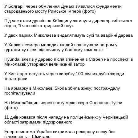
У Болгарії через обмілення Дунаю з'явилися фундаменти
стародавнього мосту Римської імперії (фото)
Під час атаки дронів на Київщину загинули директор київського
ліцею, її чоловік та трирічний онук
У двох парках Миколаєва видалятимуть сухі та аварійні дерева
У Харкові семеро молодих людей влаштували погром у
гуртожитку після відпочинку у банному комплексі
Hyundai влетів у дерево після зіткнення з Citroën на проспекті в
Миколаєві: утворився величезний затор
У Києві протестують через вирубку 100-річних дубів заради
теплотраси
На ярмарку в Миколаєві Skoda збила жінку: постраждалу
госпіталізували
На Миколаївщині через спеку міліє озеро Солонець-Тузли
(фото)
11 днів ховався після нападу на поліцейських: у Чернівецькій
області затримали підозрюваного
Енергосистема України витримала рекордну спеку без
відключень, - Шмигаль