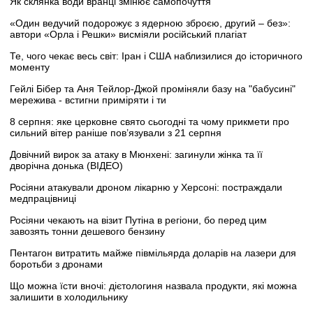
Як склянка води вранці змінює самопочуття
«Один ведучий подорожує з ядерною зброєю, другий – без»:
автори «Орла і Решки» висміяли російський плагіат
Те, чого чекає весь світ: Іран і США наблизилися до історичного
моменту
Гейлі Бібер та Аня Тейлор-Джой проміняли базу на "бабусині"
мережива - встигни приміряти і ти
8 серпня: яке церковне свято сьогодні та чому прикмети про
сильний вітер раніше пов’язували з 21 серпня
Довічний вирок за атаку в Мюнхені: загинули жінка та її
дворічна донька (ВІДЕО)
Росіяни атакували дроном лікарню у Херсоні: постраждали
медпрацівниці
Росіяни чекають на візит Путіна в регіони, бо перед цим
завозять тонни дешевого бензину
Пентагон витратить майже півмільярда доларів на лазери для
боротьби з дронами
Що можна їсти вночі: дієтологиня назвала продукти, які можна
залишити в холодильнику