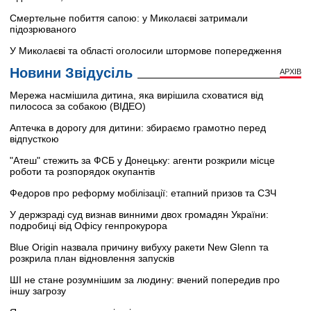
Смертельне побиття сапою: у Миколаєві затримали
підозрюваного
У Миколаєві та області оголосили штормове попередження
Новини Звідусіль
АРХІВ
Мережа насмішила дитина, яка вирішила сховатися від
пилососа за собакою (ВІДЕО)
Аптечка в дорогу для дитини: збираємо грамотно перед
відпусткою
"Атеш" стежить за ФСБ у Донецьку: агенти розкрили місце
роботи та розпорядок окупантів
Федоров про реформу мобілізації: етапний призов та СЗЧ
У держзраді суд визнав винними двох громадян України:
подробиці від Офісу генпрокурора
Blue Origin назвала причину вибуху ракети New Glenn та
розкрила план відновлення запусків
ШІ не стане розумнішим за людину: вчений попередив про
іншу загрозу