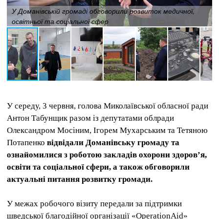
У Доманівській громаді обговорили розвиток медичної,
освітньої та соціальної сфер
У середу, 3 червня, голова Миколаївської обласної ради
Антон Табунщик разом із депутатами облради
Олександром Мосіним, Ігорем Мухарським та Тетяною
Потапенко
відвідали Доманівську громаду та
ознайомилися з роботою закладів охорони здоров’я,
освіти та соціальної сфери, а також обговорили
актуальні питання розвитку громади.
У межах робочого візиту передали за підтримки
шведської благодійної організації «OperationAid»