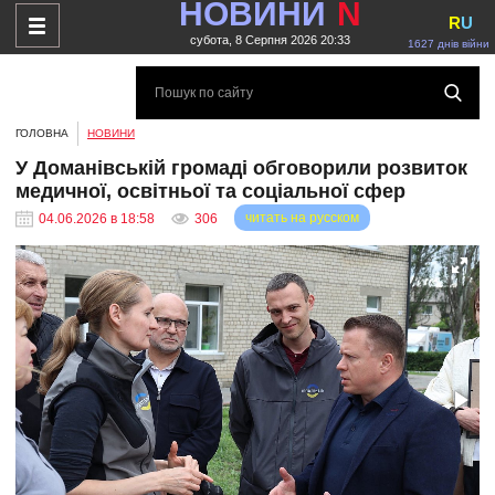
НОВИНИ
N
R
U
субота, 8 Серпня 2026 20:33
1627 днів війни
ГОЛОВНА
НОВИНИ
У Доманівській громаді обговорили розвиток
медичної, освітньої та соціальної сфер
читать на русском
04.06.2026 в 18:58
306