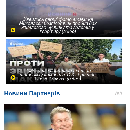
З'явились перші фото атаки на
Миколаєві: безпілотник пробив дах
житлового будинку та залетів у
квартиру (відео)
У Миколаєві пройшла акція на
підтримку комбрига 123-ї бригади
Олега Макухи (відео)