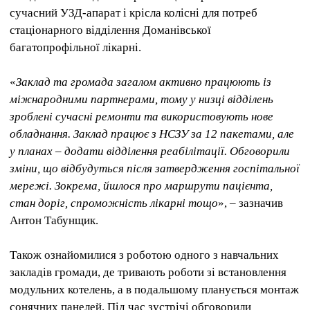
сучасний УЗД-апарат і крісла колісні для потреб
стаціонарного відділення Доманівської
багатопрофільної лікарні.
«
Заклад та громада загалом активно працюють із
міжнародними партнерами, тому у низці відділень
зроблені сучасні ремонти та використовують нове
обладнання. Заклад працює з НСЗУ за 12 пакетами, але
у планах – додати відділення реабілітації. Обговорили
зміни, що відбудуться після затвердження госпітальної
мережі. Зокрема, йшлося про маршрути пацієнта,
стан доріг, спроможність лікарні тощо
», – зазначив
Антон Табунщик.
Також ознайомилися з роботою одного з навчальних
закладів громади, де тривають роботи зі встановлення
модульних котелень, а в подальшому планується монтаж
сонячних панелей. Під час зустрічі обговорили