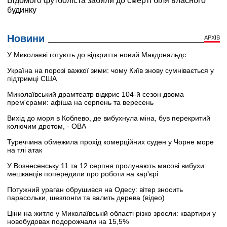
Новини
АРХІВ
У Миколаєві готують до відкриття новий Макдональдс
Україна на порозі важкої зими: чому Київ знову сумнівається у
підтримці США
Миколаївський драмтеатр відкриє 104-й сезон двома
прем'єрами: афіша на серпень та вересень
Вихід до моря в Коблево, де вибухнула міна, був перекритий
колючим дротом, - ОВА
Туреччина обмежила прохід комерційних суден у Чорне море
на тлі атак
У Вознесенську 11 та 12 серпня пролунають масові вибухи:
мешканців попередили про роботи на кар'єрі
Потужний ураган обрушився на Одесу: вітер зносить
парасольки, шезлонги та валить дерева (відео)
Ціни на житло у Миколаївській області різко зросли: квартири у
новобудовах подорожчали на 15,5%