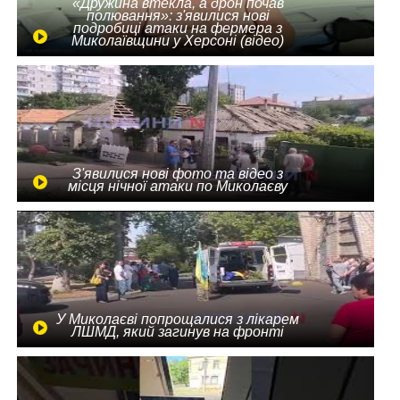
«Дружина втекла, а дрон почав
полювання»: з'явилися нові
подробиці атаки на фермера з
Миколаївщини у Херсоні (відео)
З'явилися нові фото та відео з
місця нічної атаки по Миколаєву
У Миколаєві попрощалися з лікарем
ЛШМД, який загинув на фронті