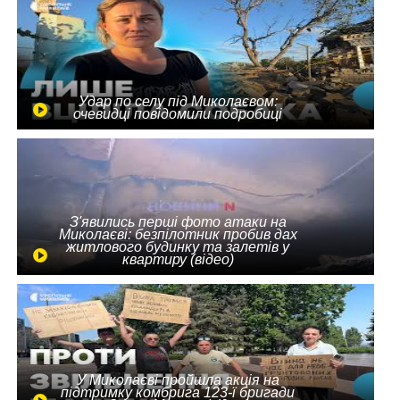
Удар по селу під Миколаєвом:
очевидці повідомили подробиці
З'явились перші фото атаки на
Миколаєві: безпілотник пробив дах
житлового будинку та залетів у
квартиру (відео)
У Миколаєві пройшла акція на
підтримку комбрига 123-ї бригади