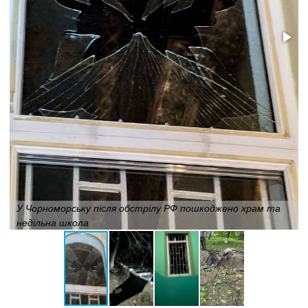
У Чорноморську після обстрілу РФ пошкоджено храм та
недільна школа