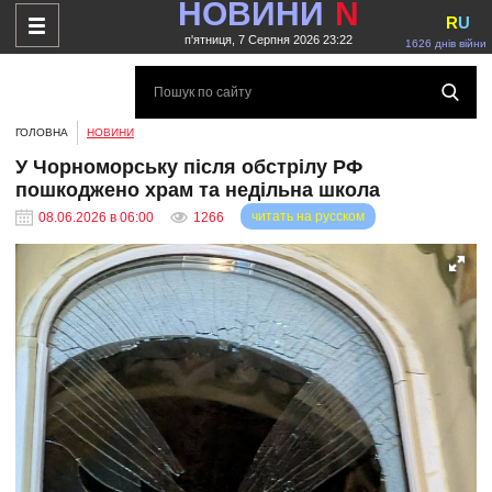
НОВИНИ
N
R
U
п'ятниця, 7 Серпня 2026 23:22
1626 днів війни
ГОЛОВНА
НОВИНИ
У Чорноморську після обстрілу РФ
пошкоджено храм та недільна школа
читать на русском
08.06.2026 в 06:00
1266