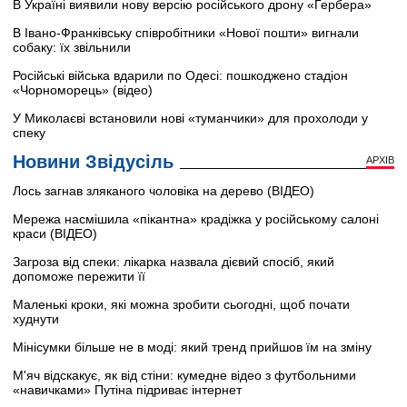
В Україні виявили нову версію російського дрону «Гербера»
В Івано-Франківську співробітники «Нової пошти» вигнали
собаку: їх звільнили
Російські війська вдарили по Одесі: пошкоджено стадіон
«Чорноморець» (відео)
У Миколаєві встановили нові «туманчики» для прохолоди у
спеку
Новини Звідусіль
АРХІВ
Лось загнав зляканого чоловіка на дерево (ВІДЕО)
Мережа насмішила «пікантна» крадіжка у російському салоні
краси (ВІДЕО)
Загроза від спеки: лікарка назвала дієвий спосіб, який
допоможе пережити її
Маленькі кроки, які можна зробити сьогодні, щоб почати
худнути
Мінісумки більше не в моді: який тренд прийшов їм на зміну
М'яч відскакує, як від стіни: кумедне відео з футбольними
«навичками» Путіна підриває інтернет