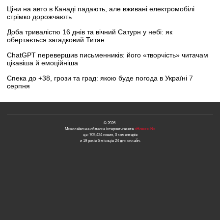
Ціни на авто в Канаді падають, але вживані електромобілі
стрімко дорожчають
Доба тривалістю 16 днів та вічний Сатурн у небі: як
обертається загадковий Титан
ChatGPT перевершив письменників: його «творчість» читачам
цікавіша й емоційніша
Спека до +38, грози та град: якою буде погода в Україні 7
серпня
© 2026.
Миколаївська обласна інтернет-газета
«Новини N»
це: 705,434 новин, 0 коментарів
и 19 років 5 місяців 24 дня онлайн.