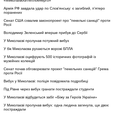
«Миколаївоблтеплоенерго»
Армія РФ завдала удар по Слов'янську: є загиблий, п'ятеро
поранених
Сенат США схвалив законопроект про "пекельні санкції" проти
Росії
Володимир Зеленський вперше прибув до Сербії
У Миколаєві пролунав потужний вибух
У бік Миколаєва рухаються ворожі БПЛА
У Миколаєві оцифрують 500 історичних фотографій із
музейних колекцій
Сенат почав обговорювати проект "пекельних санкцій" Грема
проти Росії
Вибух у Миколаєві: поліція повідомила подробиці
Під Рівне через вибух гранати постраждали студенти
У Миколаєві відбудеться забіг «Біжу за Героїв України»
У Миколаєві пролунав вибух: одна людина загинула, ще двоє
постраждали