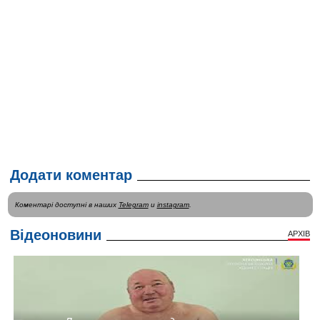
Додати коментар
Коментарі доступні в наших
Telegram
и
instagram
.
Відеоновини
АРХІВ