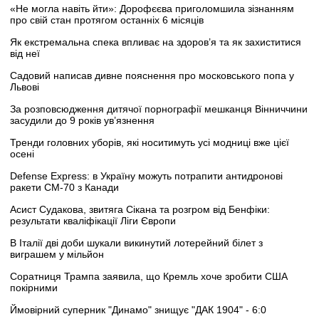
«Не могла навіть йти»: Дорофєєва приголомшила зізнанням
про свій стан протягом останніх 6 місяців
Як екстремальна спека впливає на здоров’я та як захиститися
від неї
Садовий написав дивне пояснення про московського попа у
Львові
За розповсюдження дитячої порнографії мешканця Вінниччини
засудили до 9 років ув’язнення
Тренди головних уборів, які носитимуть усі модниці вже цієї
осені
Defense Express: в Україну можуть потрапити антидронові
ракети CM-70 з Канади
Асист Судакова, звитяга Сікана та розгром від Бенфіки:
результати кваліфікації Ліги Європи
В Італії дві доби шукали викинутий лотерейний білет з
виграшем у мільйон
Соратниця Трампа заявила, що Кремль хоче зробити США
покірними
Ймовірний суперник "Динамо" знищує "ДАК 1904" - 6:0