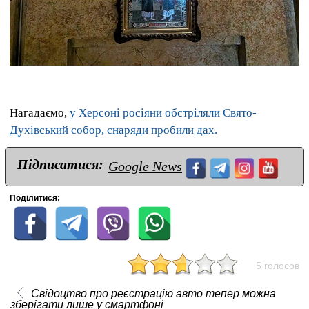
Нагадаємо,
у Херсоні росіяни обстріляли Свято-
Духівський собор, снаряди пробили дах.
Підписатися:
Google News
Поділитися:
5 голосов
Свідоцтво про реєстрацію авто тепер можна
зберігати лише у смартфоні