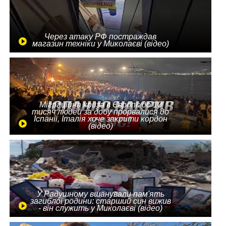
Через атаку РФ постраждав
магазин техніки у Миколаєві (відео)
Міграційна криза в Європі: до 10
тисяч людей за добу прорвалися до
Іспанії, Італія хоче закрити кордон
(відео)
У Радушному вшанували пам'ять
загиблої родини: старший син вижив
- він служить у Миколаєві (відео)