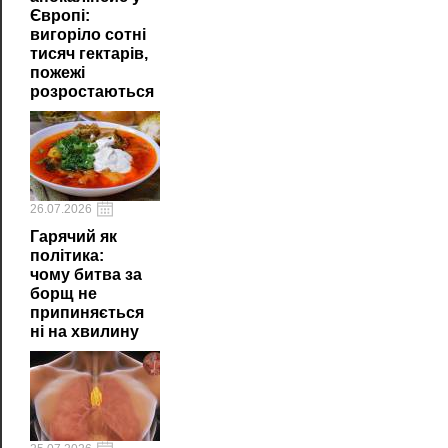
Європі:
вигоріло сотні
тисяч гектарів,
пожежі
розростаються
26.07.2026
Гарячий як
політика:
чому битва за
борщ не
припиняється
ні на хвилину