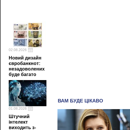
02.08.2026
Новий дизайн
євробанкнот:
незадоволених
буде багато
01.08.2026
Штучний
інтелект
виходить з-