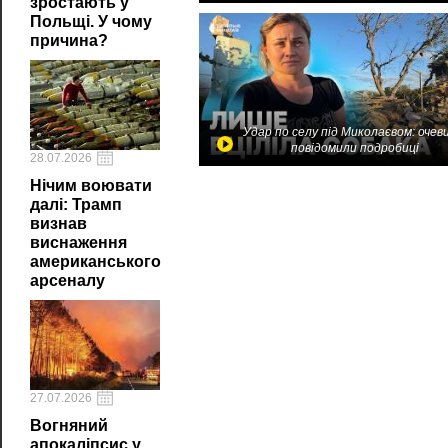
зростають у
Польщі. У чому
причина?
Удар по селу під Миколаєвом: очев
повідомили подробиці
28.07.2026
Нічим воювати
далі: Трамп
визнав
виснаження
американського
арсеналу
27.07.2026
Вогняний
апокаліпсис у