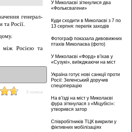
У Миколаєві зіткнулися два
«Фольксвагени»
ачення генерал-
Куди сходити в Миколаєві з 7 по
 та Росії.
13 серпня: перелік заходів
дому.
Фотограф показала дивовижних
птахів Миколаєва (фото)
х між Росією та
У Миколаєві «Форд» в'їхав у
«Сузукі», виїжджаючи на міст
Україна готує нові санкції проти
Росії: Зеленський доручив
спецоперацію
3 голоса
На в'їзді на міст у Миколаєві
фура зіткнулася з «Міцубісі»:
утворився затор
Співробітників ТЦК викрили у
фіктивних мобілізаціях