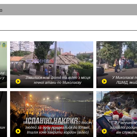
am
.
иці
и у
З'явилися нові фото та відео з місця
У Миколаєві 
нічної атаки по Миколаєву
ЛШМД, який
Міграційна криза в Європі: до 10 тисяч
У Радушному
зин
людей за добу прорвалися до Іспанії,
загиблої родин
Італія хоче закрити кордон (відео)
він служить