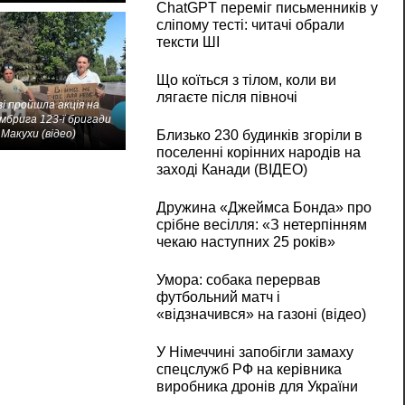
ChatGPT переміг письменників у
сліпому тесті: читачі обрали
тексти ШІ
Що коїться з тілом, коли ви
лягаєте після півночі
і пройшла акція на
мбрига 123-ї бригади
Макухи (відео)
Близько 230 будинків згоріли в
поселенні корінних народів на
заході Канади (ВІДЕО)
Дружина «Джеймса Бонда» про
срібне весілля: «З нетерпінням
чекаю наступних 25 років»
Умора: собака перервав
футбольний матч і
«відзначився» на газоні (відео)
У Німеччині запобігли замаху
спецслужб РФ на керівника
виробника дронів для України