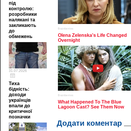
під
контролю:
розробники
налякані та
закликають
до
обмежень
31.07.2026
Тиха
бідність:
доходи
українців
впали до
критичної
позначки
Додати коментар