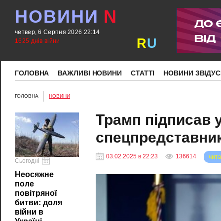
НОВИНИ
N
четвер, 6 Серпня 2026 22:14
R
U
1625 днів війни
ГОЛОВНА
ВАЖЛИВІ НОВИНИ
СТАТТІ
НОВИНИ ЗВІДУС
ГОЛОВНА
НОВИНИ
Трамп підписав 
спецпредставник
03.02.2025 в 22:23
136614
чита
Сьогодні
Неосяжне
поле
повітряної
битви: доля
війни в