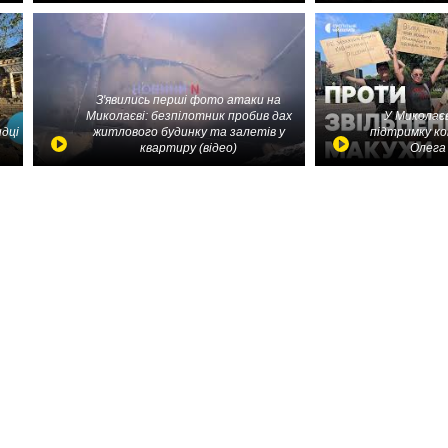
З'явились перші фото атаки на
Миколаєві: безпілотник пробив дах
У Миколаєв
идці
житлового будинку та залетів у
підтримку ко
квартиру (відео)
Олега 