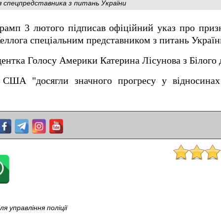
я спецпредставника з питань України
мп 3 лютого підписав офіційний указ про призн
Келлога спеціальним представником з питань України
ентка Голосу Америки Катерина Лісунова з Білого 
 США "досягли значного прогресу у відносина
я управління поліції