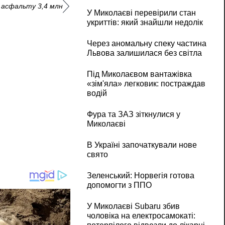
 асфальту 3,4 млн
У Миколаєві перевірили стан
укриттів: який знайшли недолік
Через аномальну спеку частина
Львова залишилася без світла
Під Миколаєвом вантажівка
«зім'яла» легковик: постраждав
водій
Фура та ЗАЗ зіткнулися у
Миколаєві
В Україні започаткували нове
свято
Зеленський: Норвегія готова
допомогти з ППО
У Миколаєві Subaru збив
чоловіка на електросамокаті: