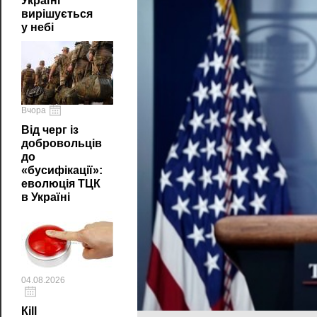
Україні
вирішується
у небі
Вчора
Від черг із
добровольців
до
«бусифікації»:
еволюція ТЦК
в Україні
04.08.2026
Кill