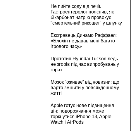
Не пийте соду від печії.
Гастроентеролог пояснив, як
бікарбонат натрію провокує
"смертельний рикошет" у шлунку
Ексгравець Динамо Раффаел:
«Блохін не давав мені багато
ігрового часу»
Прототип Hyundai Tucson ледь
не згорів під час випробувань у
горах
Мозок “оживає” від новизни: що
варто змінити у повсякденному
житті
Apple готує нове підвищення
цін: подорожчання може
торкнутися iPhone 18, Apple
Watch і AirPods