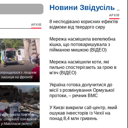
Новини Звідусіль
АРХІВ
8 несподівано корисних ефектів
АРХІВ
відмови від твердого сиру
Мережа насмішила велелюбна
кішка, що потоваришувала з
пійманою мишкою (ВІДЕО)
Мережа насмішили коти, які
пильно спостерігають за грою в
м'яч (ВІДЕО)
попрощалися з лікарем
 загинув на фронті
Україна готова долучитися до
місії з розмінування Ормузької
протоки, – речник ВМС
У Києві викрили call-центр, який
ошукав інвесторів із Чехії на
 вшанували пам'ять
понад 8,4 млн гривень
и: старший син вижив -
 у Миколаєві (відео)