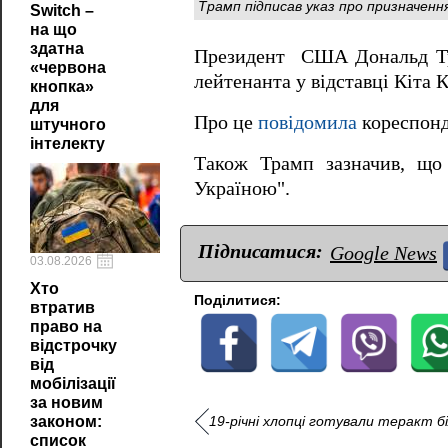
Трамп підписав указ про призначенн
Switch –
на що
здатна
Президент США Дональд Тра
«червона
лейтенанта у відставці Кіта 
кнопка»
для
Про це
повідомила
кореспонд
штучного
інтелекту
Також Трамп зазначив, що
Україною".
Підписатися:
Google News
03.08.2026
Хто
Поділитися:
втратив
право на
відстрочку
від
мобілізації
за новим
19-річні хлопці готували теракт біл
законом:
список