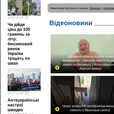
Коментарі доступні в наших
Telegram
и
instagr
30.07.2026
Відеоновини
Чи дійде
ціна до 100
гривень за
літр:
бензиновий
ринок
України
«Дружина втекла, а дрон почав
тріщить по
полювання»: з'явилися нові подроб
швах
атаки на фермера з Миколаївщин
Херсоні (відео)
29.07.2026
Антиукраїнські
настрої
Через атаку РФ постраждав мага
швидко
техніки у Миколаєві (відео)