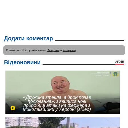
Додати коментар
Коментарі доступні в наших
Telegram
и
instagram
.
Відеоновини
АРХІВ
«Дружина втекла, а дрон почав
полювання»: з'явилися нові
подробиці атаки на фермера з
Миколаївщини у Херсоні (відео)