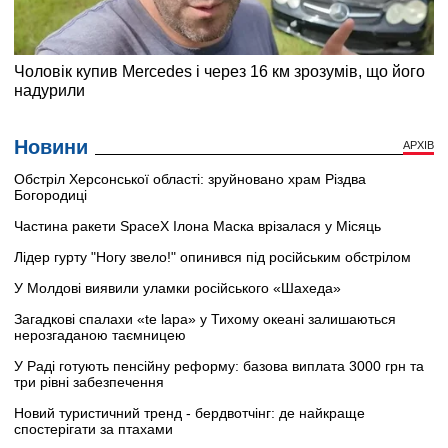
Новини
АРХІВ
Обстріл Херсонської області: зруйновано храм Різдва
Богородиці
Частина ракети SpaceX Ілона Маска врізалася у Місяць
Лідер гурту "Ногу звело!" опинився під російським обстрілом
У Молдові виявили уламки російського «Шахеда»
Загадкові спалахи «te lapa» у Тихому океані залишаються
нерозгаданою таємницею
У Раді готують пенсійну реформу: базова виплата 3000 грн та
три рівні забезпечення
Новий туристичний тренд - бердвотчінг: де найкраще
спостерігати за птахами