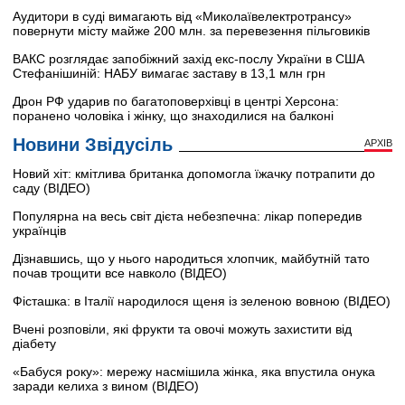
Аудитори в суді вимагають від «Миколаївелектротрансу»
повернути місту майже 200 млн. за перевезення пільговиків
ВАКС розглядає запобіжний захід екс-послу України в США
Стефанішиній: НАБУ вимагає заставу в 13,1 млн грн
Дрон РФ ударив по багатоповерхівці в центрі Херсона:
поранено чоловіка і жінку, що знаходилися на балконі
Новини Звідусіль
АРХІВ
Новий хіт: кмітлива британка допомогла їжачку потрапити до
саду (ВІДЕО)
Популярна на весь світ дієта небезпечна: лікар попередив
українців
Дізнавшись, що у нього народиться хлопчик, майбутній тато
почав трощити все навколо (ВІДЕО)
Фісташка: в Італії народилося щеня із зеленою вовною (ВІДЕО)
Вчені розповіли, які фрукти та овочі можуть захистити від
діабету
«Бабуся року»: мережу насмішила жінка, яка впустила онука
заради келиха з вином (ВІДЕО)