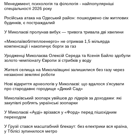
Менеджмент, психологія та філологія - найпопулярніші
спеціальності 2026 року
Російська атака на Одеський район: пошкоджено сім житлових
будинків, є постраждалий
У Миколаєві пролунав вибух — тривога тривала дві хвилини
«Миколаївоблтеплоенерго» не отримав 1,5 мільярда
компенсації і накопичує борги за газ
Уродженці Миколаєва Олексій Середа та Ксенія Байло здобули
золото чемпіонату Європи зі стрибків у воду
Жителі селища на Миколаївщині залишилися без газу через
незаконні земляні роботи
Нові відкриття археологів у Миколаєві: що вдалося з'ясувати
про стародавнє городище «Дикий Сад»
Миколаївський зоопарк увійшов до лідерів за доходами: які
закупівлі роблять українські зоопарки
У Миколаєві «Ауді» врізався у «Форд» перед пішохідним
переходом
У Грузії стався масштабний блекаут: без електрики вся країна,
у Тбілісі зупинилося метро