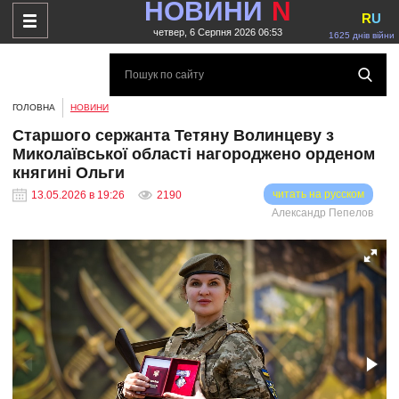
НОВИНИ
N
R
U
четвер, 6 Серпня 2026 06:53
1625 днів війни
ГОЛОВНА
НОВИНИ
Старшого сержанта Тетяну Волинцеву з
Миколаївської області нагороджено орденом
княгині Ольги
читать на русском
13.05.2026 в 19:26
2190
Александр Пепелов