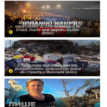
Міграційна криза в Європі: до 10
тисяч людей за добу прорвалися до
Іспанії, Італія хоче закрити кордон
(відео)
У Радушному вшанували пам'ять
загиблої родини: старший син вижив
- він служить у Миколаєві (відео)