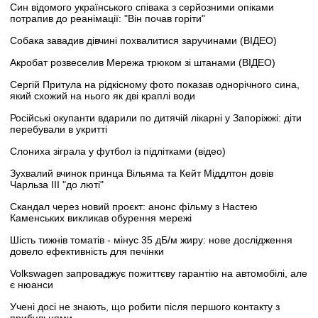
Син відомого українського співака з серйозними опіками
потрапив до реанімації: "Він почав горіти"
Собака завадив дівчині похвалитися заручинами (ВІДЕО)
Акробат розвеселив Мережа трюком зі штанами (ВІДЕО)
Сергій Притула на рідкісному фото показав однорічного сина,
який схожий на нього як дві краплі води
Російські окупанти вдарили по дитячій лікарні у Запоріжжі: діти
перебували в укритті
Слониха зіграла у футбол із підлітками (відео)
Зухвалий вчинок принца Вільяма та Кейт Міддлтон довів
Чарльза III "до люті"
Скандал через новий проєкт: анонс фільму з Настею
Каменських викликав обурення мережі
Шість тижнів томатів - мінус 35 дБ/м жиру: нове дослідження
довело ефективність для печінки
Volkswagen запроваджує пожиттєву гарантію на автомобілі, але
є нюанси
Учені досі не знають, що робити після першого контакту з
прибульцями