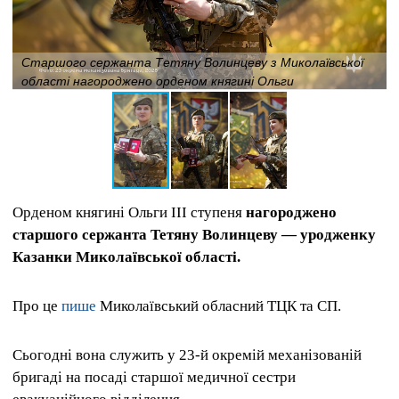
Старшого сержанта Тетяну Волинцеву з Миколаївської
області нагороджено орденом княгині Ольги
Орденом княгині Ольги ІІІ ступеня
нагороджено
старшого сержанта Тетяну Волинцеву — уродженку
Казанки Миколаївської області.
Про це
пише
Миколаївський обласний ТЦК та СП.
Сьогодні вона служить у 23-й окремій механізованій
бригаді на посаді старшої медичної сестри