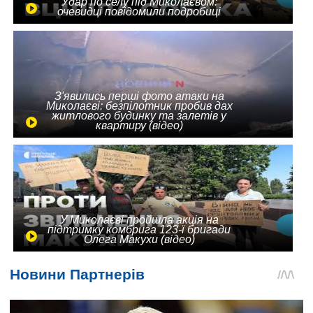
Удар по селу під Миколаєвом:
очевидці повідомили подробиці
З'явились перші фото атаки на
Миколаєві: безпілотник пробив дах
житлового будинку та залетів у
квартиру (відео)
У Миколаєві пройшла акція на
підтримку комбрига 123-ї бригади
Олега Макухи (відео)